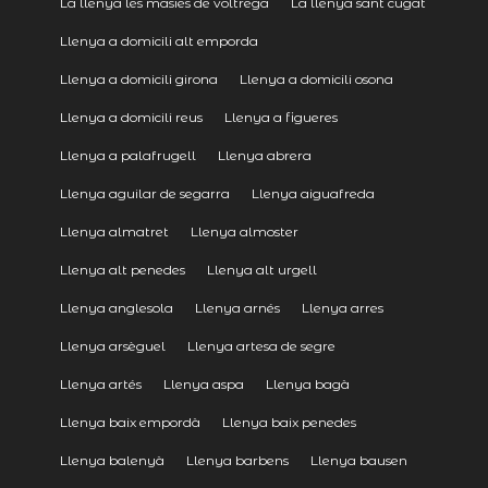
La llenya les masies de voltrega
La llenya sant cugat
Llenya a domicili alt emporda
Llenya a domicili girona
Llenya a domicili osona
Llenya a domicili reus
Llenya a figueres
Llenya a palafrugell
Llenya abrera
Llenya aguilar de segarra
Llenya aiguafreda
Llenya almatret
Llenya almoster
Llenya alt penedes
Llenya alt urgell
Llenya anglesola
Llenya arnés
Llenya arres
Llenya arsèguel
Llenya artesa de segre
Llenya artés
Llenya aspa
Llenya bagà
Llenya baix empordà
Llenya baix penedes
Llenya balenyà
Llenya barbens
Llenya bausen