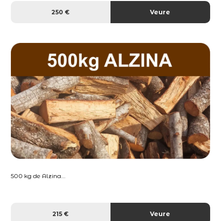
250 €
Veure
500 kg de Alzina...
215 €
Veure