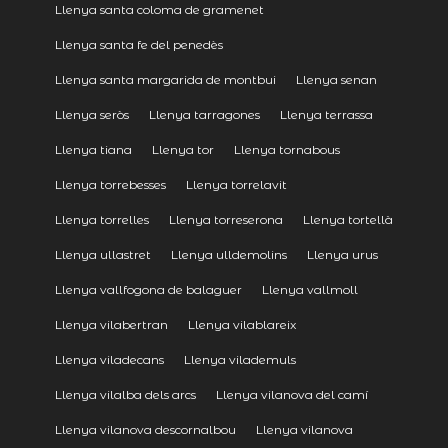
Llenya santa coloma de gramenet
Llenya santa fe del penedès
Llenya santa margarida de montbui
Llenya senan
Llenya seròs
Llenya tarragones
Llenya terrassa
Llenya tiana
Llenya tor
Llenya tornabous
Llenya torrebesses
Llenya torrelavit
Llenya torrelles
Llenya torreserona
Llenya tortellà
Llenya ullastret
Llenya ulldemolins
Llenya urus
Llenya vallfogona de balaguer
Llenya vallmoll
Llenya vilabertran
Llenya vilablareix
Llenya viladecans
Llenya vilademuls
Llenya vilalba dels arcs
Llenya vilanova del camí
Llenya vilanova descornalbou
Llenya vilanova