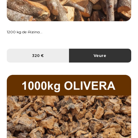
1200 kg de Alzina...
320 €
Veure