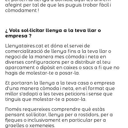
afegint per tal de que les puguis trobar fàcil i
còmodament !
¿ Vols sol·licitar llenya a la teva llar o
empresa ?
Llenyataires.cat et dóna el servei de
comercialització de llenya fins a la teva llar o
negoci de la manera mes còmoda i neta en
diverses configuracions per a distribuir al teu
aparcament o dipòsit en caixes o sacs a fi que no
hagis de molestar-te a posar-la.
Et portaran la llenya a la teva casa o empresa
d'una manera còmoda i neta, en el format que
millor s'adapti a les teves peticions i sense que
tinguis que molestar-te a posar-la.
Només requereixes comprendre què estàs
pensant sol·licitar, llenya per a rostidors, per a
fleques o inclusivament en particular per a
graelles o xemeneies.