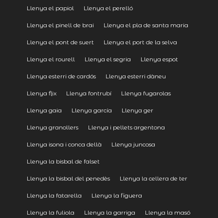
Llenya el papiol
Llenya el perelló
Llenya el pinell de brai
Llenya el pla de santa maria
Llenya el pont de suert
Llenya el port de la selva
Llenya el rourell
Llenya el segria
Llenya espot
Llenya esterri de cardós
Llenya esterri dàneu
Llenya flix
Llenya fontrubí
Llenya fugarolas
Llenya gaia
Llenya garcía
Llenya ger
Llenya granollers
Llenya i pellets argentona
Llenya isona i conca dellà
Llenya juncosa
Llenya la bisbal de falset
Llenya la bisbal del penedès
Llenya la cellera de ter
Llenya la fatarella
Llenya la figuera
Llenya la fuliola
Llenya la garriga
Llenya la masó