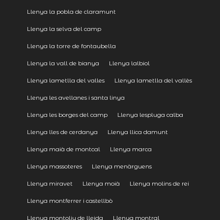
Llenya la pobla de claramunt
Llenya la selva del camp
Llenya la torre de fontaubella
Llenya la vall de bianya
Llenya lalbiol
Llenya lametlla del valles
Llenya lametlla del vallès
Llenya les avellanes i santa linya
Llenya les borges del camp
Llenya lespluga calba
Llenya lles de cerdanya
Llenya llica damunt
Llenya maià de montcal
Llenya marca
Llenya massoteres
Llenya menàrguens
Llenya miravet
Llenya moià
Llenya molins de rei
Llenya montferrer i castellbò
Llenya montoliu de lleida
Llenya montral