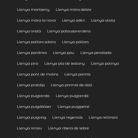
Llenya montseny
Llenya móra debre
Llenya móra la nova
Llenya odèn
Llenya oliola
Llenya oristà
Llenya palausaverdera
Llenya pallars sobira
Llenya pallars
Llenya pardines
Llenya pau
Llenya peralada
Llenya pira
Llenya pla de lestany
Llenya polinya
Llenya pont de molins
Llenya pontils
Llenya pratdip
Llenya premià de dalt
Llenya puigcerda
Llenya puigcerdà
Llenya puigdàlber
Llenya puigpelat
Llenya puigreig
Llenya regencós
Llenya rellinars
Llenya renau
Llenya ribera de lebre