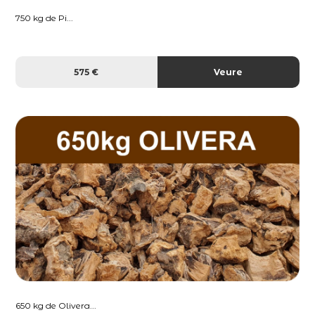
750 kg de Pi...
575 €
Veure
650 kg de Olivera...