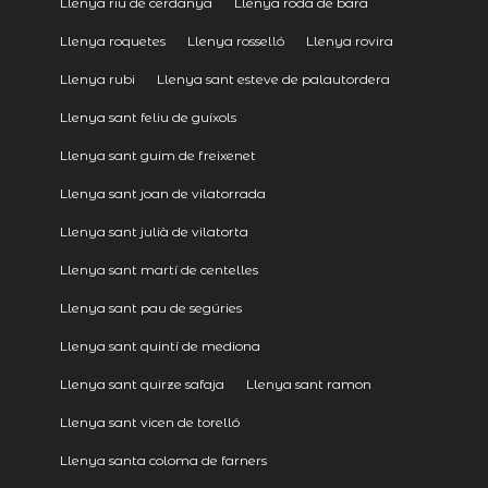
Llenya riu de cerdanya
Llenya roda de bara
Llenya roquetes
Llenya rosselló
Llenya rovira
Llenya rubi
Llenya sant esteve de palautordera
Llenya sant feliu de guíxols
Llenya sant guim de freixenet
Llenya sant joan de vilatorrada
Llenya sant julià de vilatorta
Llenya sant martí de centelles
Llenya sant pau de segúries
Llenya sant quintí de mediona
Llenya sant quirze safaja
Llenya sant ramon
Llenya sant vicen de torelló
Llenya santa coloma de farners