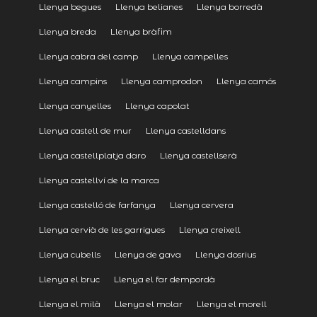
Llenya begues
Llenya belianes
Llenya borredà
Llenya breda
Llenya bràfim
Llenya cabra del camp
Llenya campelles
Llenya campins
Llenya camprodon
Llenya camós
Llenya canyelles
Llenya capolat
Llenya castell de mur
Llenya castelldans
Llenya castellplatja daro
Llenya castellserà
Llenya castellví de la marca
Llenya castelló de farfanya
Llenya cervera
Llenya cervià de les garrigues
Llenya creixell
Llenya cubells
Llenya de gava
Llenya dosrius
Llenya el bruc
Llenya el far dempordà
Llenya el milà
Llenya el molar
Llenya el morell