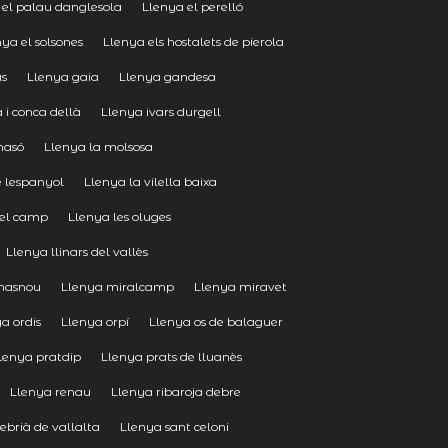
 el palau danglesola
Llenya el perelló
nya el solsones
Llenya els hostalets de pierola
as
Llenya gaia
Llenya gandesa
 i conca dellà
Llenya ivars durgell
masó
Llenya la molsosa
e lespanyol
Llenya la vilella baixa
del camp
Llenya les oluges
Llenya llinars del vallès
masnou
Llenya miralcamp
Llenya miravet
a ordis
Llenya orpí
Llenya os de balaguer
lenya pratdip
Llenya prats de lluanès
Llenya renau
Llenya ribaroja debre
ebrià de vallalta
Llenya sant celoni