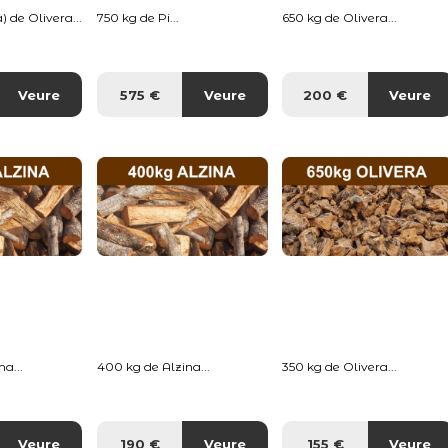
) de Olivera...
750 kg de Pi...
650 kg de Olivera...
Veure
575 €
Veure
200 €
Veure
a...
400 kg de Alzina...
350 kg de Olivera...
Veure
190 €
Veure
155 €
Veure