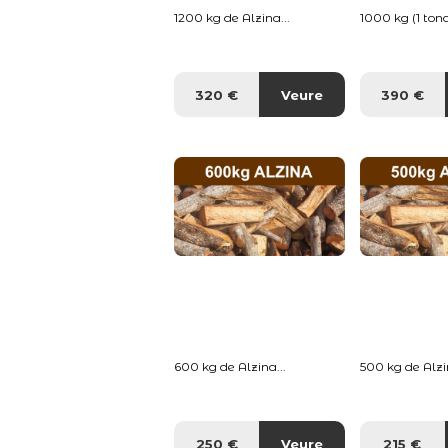
1200 kg de Alzina...
1000 kg (1 tona
320 €
Veure
390 €
600 kg de Alzina...
500 kg de Alzin
250 €
Veure
215 €