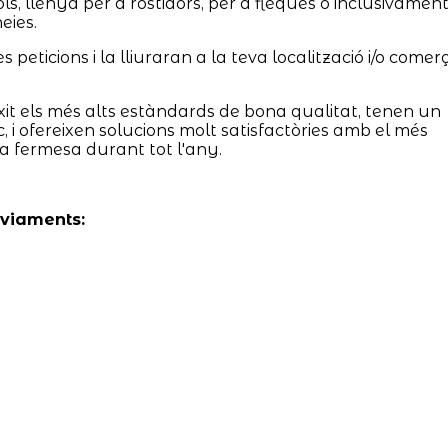
, llenya per a rostidors, per a fleques o inclusivamen
eies.
peticions i la lliuraran a la teva localització i/o comer
it els més alts estàndards de bona qualitat, tenen un
c, i ofereixen solucions molt satisfactòries amb el més
a fermesa durant tot l'any.
nviaments: