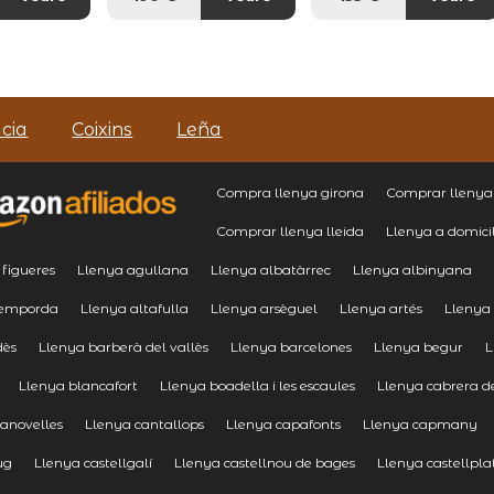
cia
Coixins
Leña
Compra llenya girona
Comprar llenya
Comprar llenya lleida
Llenya a domici
 figueres
Llenya agullana
Llenya albatàrrec
Llenya albinyana
 emporda
Llenya altafulla
Llenya arsèguel
Llenya artés
Llenya
dès
Llenya barberà del vallès
Llenya barcelones
Llenya begur
L
Llenya blancafort
Llenya boadella i les escaules
Llenya cabrera 
canovelles
Llenya cantallops
Llenya capafonts
Llenya capmany
ug
Llenya castellgalí
Llenya castellnou de bages
Llenya castellpla