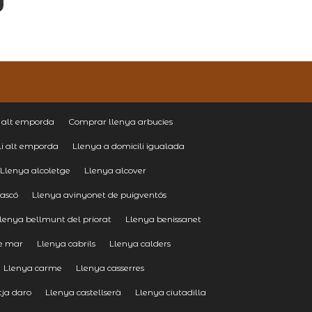
 alt emporda
Comprar llenya arbucies
li alt emporda
Llenya a domicili igualada
Llenya alcoletge
Llenya alcover
 ascó
Llenya avinyonet de puigventós
lenya bellmunt del priorat
Llenya benissanet
de mar
Llenya cabrils
Llenya calders
Llenya carme
Llenya casserres
tja daro
Llenya castellserà
Llenya ciutadilla