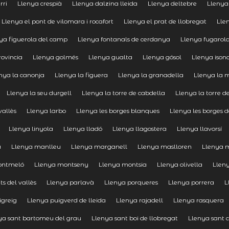
rri
Llenya crespià
Llenya dalzina lleida
Llenya deltebre
Llenya
Llenya el pont de vilomara i rocafort
Llenya el prat de llobregat
Lle
ya figuerola del camp
Llenya fontanals de cerdanya
Llenya fugarol
rovincia
Llenya golmés
Llenya gualta
Llenya gósol
Llenya isona
nya la canonja
Llenya la figuera
Llenya la granadella
Llenya la 
Llenya la seu durgell
Llenya la torre de cabdella
Llenya la torre d
vallès
Llenya larbo
Llenya les borges blanques
Llenya les borges 
Llenya linyola
Llenya lladó
Llenya llagostera
Llenya llavorsí
a
Llenya manlleu
Llenya marganell
Llenya maslloren
Llenya 
ontmeló
Llenya montseny
Llenya montsia
Llenya olivella
Lleny
s del vallès
Llenya parlavà
Llenya porqueres
Llenya porrera
L
igreig
Llenya puigverd de lleida
Llenya rajadell
Llenya rasquera
ya sant bartomeu del grau
Llenya sant boi de llobregat
Llenya sant c