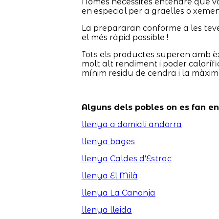
Només necessites entendre què vols
en especial per a graelles o xemen
La prepararan conforme a les teves 
el més ràpid possible !
Tots els productes superen amb èx
molt alt rendiment i poder calorífi
mínim residu de cendra i la màxim
Alguns dels pobles on es fan e
llenya a domicili andorra
llenya bages
llenya Caldes d'Estrac
llenya El Milà
llenya La Canonja
llenya lleida