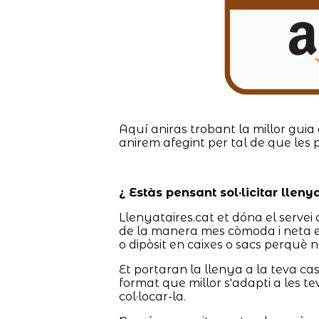
Aquí aniras trobant la millor guia 
anirem afegint per tal de que les 
¿ Estàs pensant sol·licitar lleny
Llenyataires.cat et dóna el servei 
de la manera mes còmoda i neta en
o dipòsit en caixes o sacs perquè 
Et portaran la llenya a la teva c
format que millor s'adapti a les te
col·locar-la.