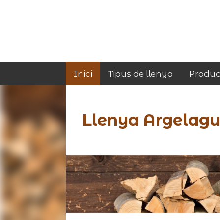
Inici
Tipus de llenya
Produc
Llenya Argelagu