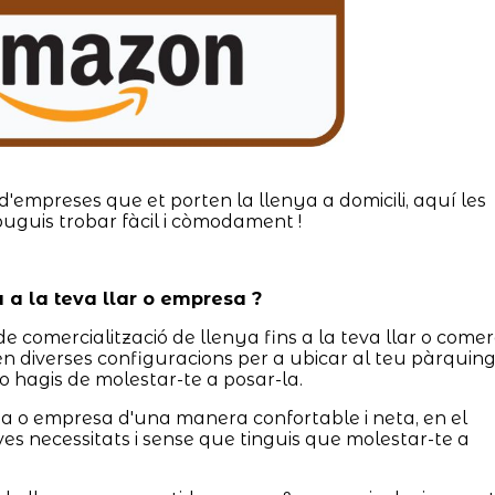
d'empreses que et porten la llenya a domicili, aquí les
puguis trobar fàcil i còmodament !
a a la teva llar o empresa ?
de comercialització de llenya fins a la teva llar o comer
 diverses configuracions per a ubicar al teu pàrquin
no hagis de molestar-te a posar-la.
asa o empresa d'una manera confortable i neta, en el
ves necessitats i sense que tinguis que molestar-te a