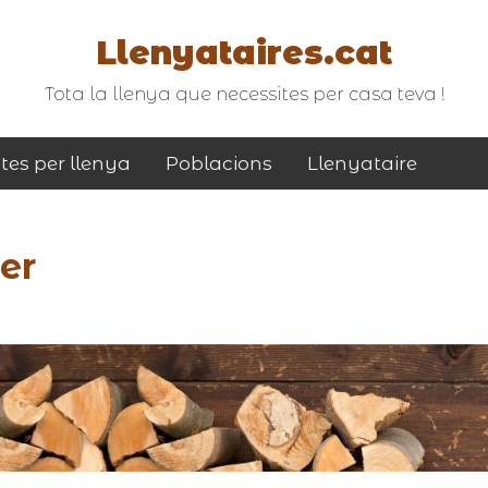
Llenyataires.cat
Tota la llenya que necessites per casa teva !
tes per llenya
Poblacions
Llenyataire
er