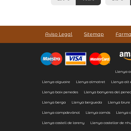
Aviso Legal
Sitemap
Farma
Llenya a
Llenya alguaire
Llenya almatret
Llenya alt
Llenya baix penedes
Llenya banyeres del pene
Llenya berga
Llenya bergueda
Llenya biure
Llenya campdevànol
Llenya camós
Llenya 
Llenya castell de lareny
Llenya castellar de nh