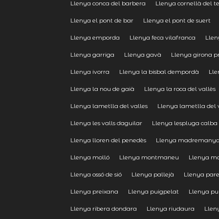
Llenya conca del barbera
Llenya cornellà del te
Llenya el pont de bar
Llenya el pont de suert
Llenya emporda
Llenya feca vilafranca
Llen
Llenya garriga
Llenya gavà
Llenya girona p
Llenya ivorra
Llenya la bisbal dempordà
Lle
Llenya la nou de gaià
Llenya la roca del vallès
Llenya lametlla del valles
Llenya lametlla del 
Llenya les valls daguilar
Llenya lespluga calba
Llenya lloren del penedès
Llenya madremany
Llenya molló
Llenya montmaneu
Llenya m
Llenya ossó de sió
Llenya pallejà
Llenya paret
Llenya preixana
Llenya puigpelat
Llenya pu
Llenya ribera dondara
Llenya riudaura
Llen