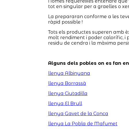
Només requereixes entendre què vols 
tot en singular per a graelles o x
La prepararan conforme a les teves 
ràpid possible !
Tots els productes superen amb èx
molt rendiment i poder calorífic, 
residu de cendra i la màxima persi
Alguns dels pobles on es fan e
llenya Albinyana
llenya Borrassà
llenya Ciutadilla
llenya El Brull
llenya Gavet de la Conca
llenya La Pobla de Mafumet