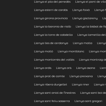
Llenya el pla del penedès
Llenya el pont de vil
Llenya esterri de cardós
Llenya foixà
Llenya 
Llenya girona provincia
Llenya gisclareny
Ll
Llenya la baronia de rialb
Llenya la bisbal de fa
Llenya la torre de cabdella
Llenya lametlla del
Llenya lles de cerdanya
Llenya malla
Lleny
Llenya molló
Llenya montblanc
Llenya mon
Llenya montornès del vallès
Llenya montroig 
Llenya ordis
Llenya orís
Llenya osona
Llen
Llenya prat de comte
Llenya preixana
Lleny
Llenya ribera durgellet
Llenya riner
Llenya 
Llenya sant aniol de finestres
Llenya sant boi d
Llenya sant feliu sasserra
Llenya sant gregori