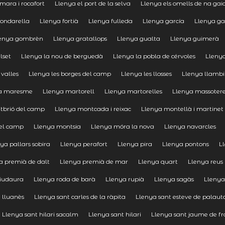
omara i rocafort
Llenya el port de la selva
Llenya els omells de na gai
fondarella
Llenya fortià
Llenya fulleda
Llenya garcía
Llenya ga
enya gombrèn
Llenya gratallops
Llenya gualta
Llenya guimerà
lset
Llenya la nou de berguedà
Llenya la pobla de cérvoles
Llenya
 valles
Llenya les borges del camp
Llenya les llosses
Llenya llambi
a maresme
Llenya martorell
Llenya martorelles
Llenya massoter
tbrió del camp
Llenya montcada i reixac
Llenya montellà i martinet
del camp
Llenya montsia
Llenya móra la nova
Llenya navarcles
ya pallars sobira
Llenya perafort
Llenya pira
Llenya pontons
L
a premià de dalt
Llenya premià de mar
Llenya quart
Llenya reus
riudaura
Llenya roda de barà
Llenya rupià
Llenya sagàs
Llenya
e lluanès
Llenya sant carles de la ràpita
Llenya sant esteve de palaut
Llenya sant hilari sacalm
Llenya sant hilari
Llenya sant jaume de f