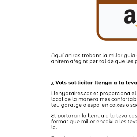
Aquí aniras trobant la millor guia 
anirem afegint per tal de que les 
¿ Vols sol·licitar llenya a la te
Llenyataires.cat et proporciona el 
local de la manera mes confortabl
teu garatge o espai en caixes o sac
Et portaran la llenya a la teva c
format que millor encaixi a les tev
la.