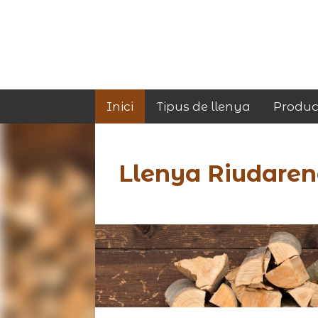
Inici
Tipus de llenya
Produc
Llenya Riudaren