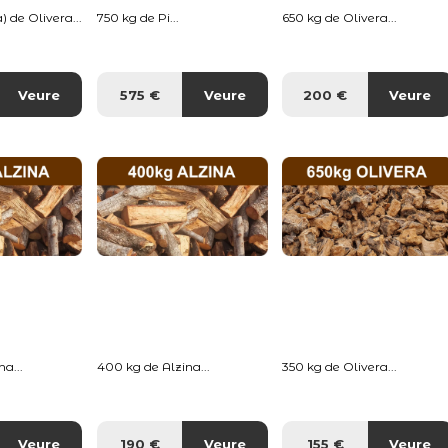
) de Olivera...
750 kg de Pi...
650 kg de Olivera...
Veure
575 €
Veure
200 €
Veure
a...
400 kg de Alzina...
350 kg de Olivera...
Veure
190 €
Veure
155 €
Veure