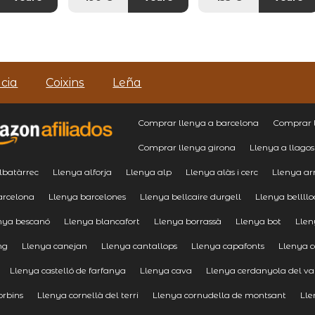
cia
Coixins
Leña
Comprar llenya a barcelona
Comprar l
Comprar llenya girona
Llenya a llagos
lbatàrrec
Llenya alforja
Llenya alp
Llenya alàs i cerc
Llenya ar
arcelona
Llenya barcelones
Llenya bellcaire durgell
Llenya bellllo
nya bescanó
Llenya blancafort
Llenya borrassà
Llenya bot
Lle
ng
Llenya canejan
Llenya cantallops
Llenya capafonts
Llenya c
Llenya castelló de farfanya
Llenya cava
Llenya cerdanyola del va
orbins
Llenya cornellà del terri
Llenya cornudella de montsant
Lle