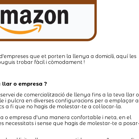
d'empreses que et porten la llenya a domicili, aquí les
puguis trobar fàcil i còmodament !
va llar o empresa ?
servei de comercialització de llenya fins a la teva llar o
e i pulcra en diverses configuracions per a emplaçar a
s a fi que no hagis de molestar-te a col·locar-la.
asa o empresa d'una manera confortable i neta, en el
es necessitats i sense que hagis de molestar-te a posar