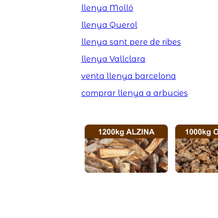
llenya Molló
llenya Querol
llenya sant pere de ribes
llenya Vallclara
venta llenya barcelona
comprar llenya a arbucies