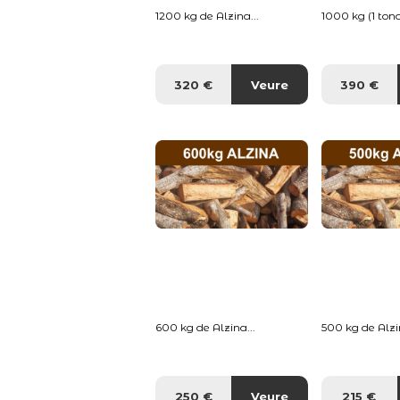
1200 kg de Alzina...
1000 kg (1 tona
320 €
Veure
390 €
600 kg de Alzina...
500 kg de Alzin
250 €
Veure
215 €