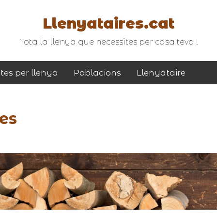
Llenyataires.cat
Tota la llenya que necessites per casa teva !
tes per llenya
Poblacions
Llenyataire
es