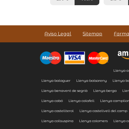
Aviso Legal
Sitemap
Farma
Llenya a
Llenya balaguer
Llenya balsareny
Llenya b
Llenya benavent de segrià
Llenya berga
Lle
Llenya cabó
Llenya calafell
Llenya campllo
Llenya castellterol
Llenya castellvell del camp
Llenya collsuspina
Llenya colomers
Llenya c