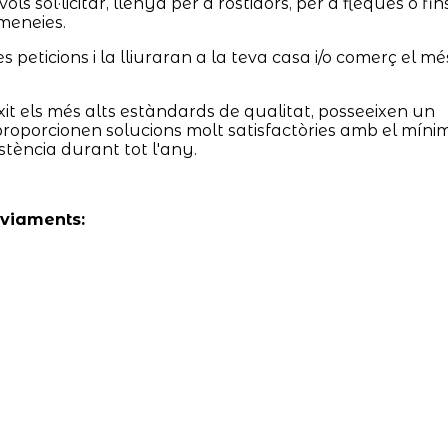
sol·licitar, llenya per a rostidors, per a fleques o fins
emeneies.
peticions i la lliuraran a la teva casa i/o comerç el mé
it els més alts estàndards de qualitat, posseeixen un
i proporcionen solucions molt satisfactòries amb el míni
stència durant tot l'any.
nviaments: