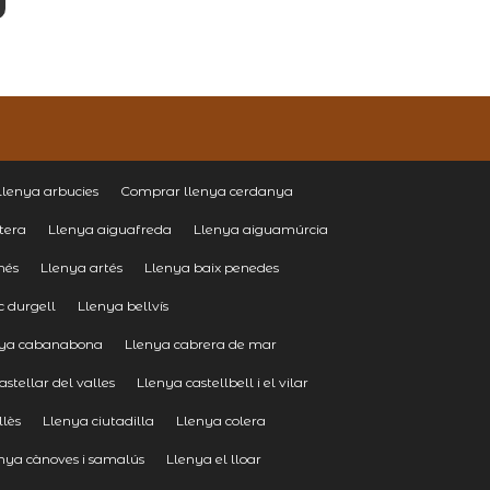
lenya arbucies
Comprar llenya cerdanya
tera
Llenya aiguafreda
Llenya aiguamúrcia
nés
Llenya artés
Llenya baix penedes
c durgell
Llenya bellvís
nya cabanabona
Llenya cabrera de mar
astellar del valles
Llenya castellbell i el vilar
llès
Llenya ciutadilla
Llenya colera
nya cànoves i samalús
Llenya el lloar