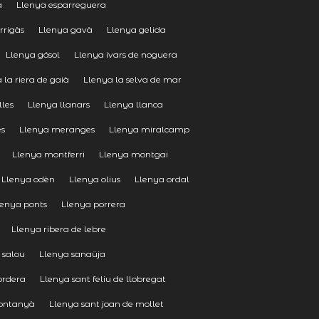
a
Llenya esparreguera
rrigàs
Llenya gavà
Llenya gelida
Llenya gósol
Llenya ivars de noguera
 la riera de gaià
Llenya la selva de mar
lles
Llenya llanars
Llenya llanca
es
Llenya meranges
Llenya miralcamp
Llenya montferri
Llenya montgai
Llenya odèn
Llenya olius
Llenya ordal
lenya ponts
Llenya porrera
Llenya ribera de lebre
 salou
Llenya sanaüja
ordera
Llenya sant feliu de llobregat
rontanyà
Llenya sant joan de mollet