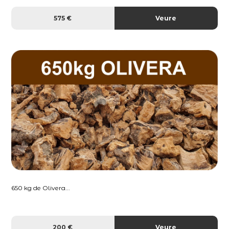
575 €
Veure
650 kg de Olivera...
200 €
Veure