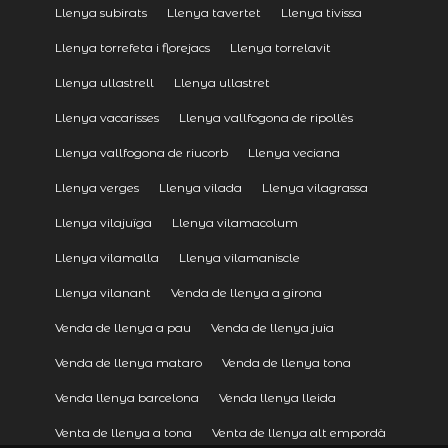
Llenya subirats
Llenya tavertet
Llenya tivissa
Llenya torrefeta i florejacs
Llenya torrelavit
Llenya ullastrell
Llenya ullastret
Llenya vacarisses
Llenya vallfogona de ripollès
Llenya vallfogona de riucorb
Llenya veciana
Llenya verges
Llenya vilada
Llenya vilagrassa
Llenya vilajuïga
Llenya vilamacolum
Llenya vilamalla
Llenya vilamaniscle
Llenya vilanant
Venda de llenya a girona
Venda de llenya a pau
Venda de llenya juia
Venda de llenya mataro
Venda de llenya tona
Venda llenya barcelona
Venda llenya lleida
Venta de llenya a tona
Venta de llenya alt empordà