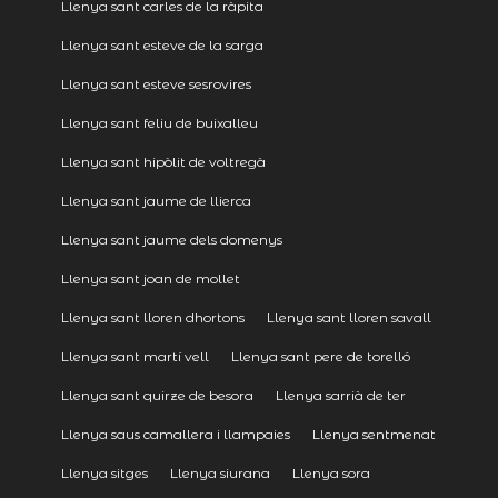
Llenya sant carles de la ràpita
Llenya sant esteve de la sarga
Llenya sant esteve sesrovires
Llenya sant feliu de buixalleu
Llenya sant hipòlit de voltregà
Llenya sant jaume de llierca
Llenya sant jaume dels domenys
Llenya sant joan de mollet
Llenya sant lloren dhortons
Llenya sant lloren savall
Llenya sant martí vell
Llenya sant pere de torelló
Llenya sant quirze de besora
Llenya sarrià de ter
Llenya saus camallera i llampaies
Llenya sentmenat
Llenya sitges
Llenya siurana
Llenya sora