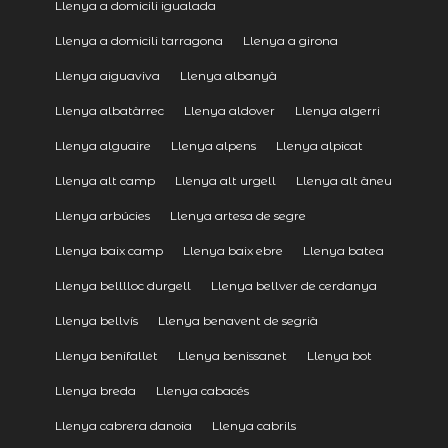
Llenya a domicili igualada
Llenya a domicili tarragona
Llenya a girona
Llenya aiguaviva
Llenya albanyà
Llenya albatàrrec
Llenya aldover
Llenya algerri
Llenya alguaire
Llenya alpens
Llenya alpicat
Llenya alt camp
Llenya alt urgell
Llenya alt àneu
Llenya arbúcies
Llenya artesa de segre
Llenya baix camp
Llenya baix ebre
Llenya batea
Llenya belllloc durgell
Llenya bellver de cerdanya
Llenya bellvís
Llenya benavent de segrià
Llenya benifallet
Llenya benissanet
Llenya bot
Llenya breda
Llenya cabacés
Llenya cabrera danoia
Llenya cabrils