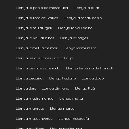
Llenya la pobla de massaluca
Llenya la quar
Llenya la roca del vallès
Llenya la sentiu de sió
Llenya la seu durgell
Llenya la vall de boí
Llenya la vall den bas
Llenya lalbagés
Llenya lametlla de mar
Llenya larmentera
Llenya les avellanes i santa linya
Llenya les masies de roda
Llenya lespluga de francolí
Llenya lesquirol
Llenya lladorre
Llenya lladó
Llenya llers
Llenya llimiana
Llenya lluà
Llenya madremanya
Llenya malla
Llenya manresa
Llenya marca
Llenya masdenverge
Llenya masquefa
Llenya mediona
Llenya mollerussa