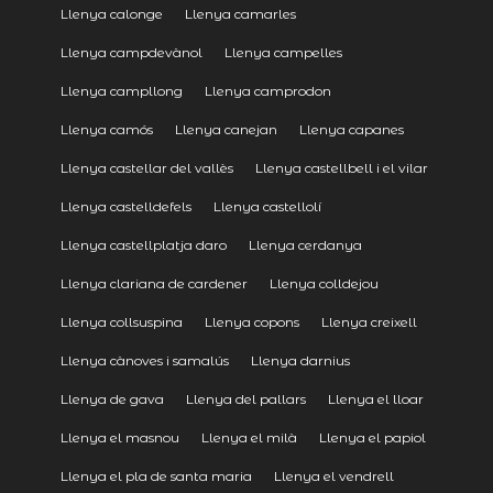
Llenya calonge
Llenya camarles
Llenya campdevànol
Llenya campelles
Llenya campllong
Llenya camprodon
Llenya camós
Llenya canejan
Llenya capanes
Llenya castellar del vallès
Llenya castellbell i el vilar
Llenya castelldefels
Llenya castellolí
Llenya castellplatja daro
Llenya cerdanya
Llenya clariana de cardener
Llenya colldejou
Llenya collsuspina
Llenya copons
Llenya creixell
Llenya cànoves i samalús
Llenya darnius
Llenya de gava
Llenya del pallars
Llenya el lloar
Llenya el masnou
Llenya el milà
Llenya el papiol
Llenya el pla de santa maria
Llenya el vendrell