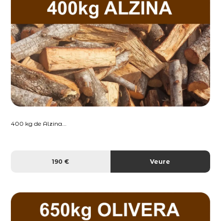
400 kg de Alzina...
190 €
Veure