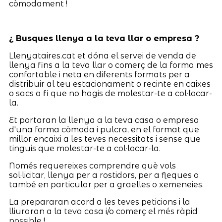
còmodament !
¿ Busques llenya a la teva llar o empresa ?
Llenyataires.cat et dóna el servei de venda de
llenya fins a la teva llar o comerç de la forma mes
confortable i neta en diferents formats per a
distribuir al teu estacionament o recinte en caixes
o sacs a fi que no hagis de molestar-te a col·locar-
la.
Et portaran la llenya a la teva casa o empresa
d'una forma còmoda i pulcra, en el format que
millor encaixi a les teves necessitats i sense que
tinguis que molestar-te a col·locar-la.
Només requereixes comprendre què vols
sol·licitar, llenya per a rostidors, per a fleques o
també en particular per a graelles o xemeneies.
La prepararan acord a les teves peticions i la
lliuraran a la teva casa i/o comerç el més ràpid
possible !