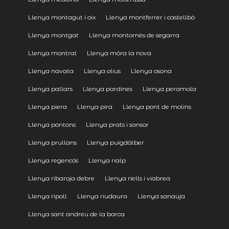
Llenya montagut i oix
Llenya montferrer i castellbò
Llenya montgat
Llenya montornès de segarra
Llenya montral
Llenya móra la nova
Llenya navata
Llenya olius
Llenya osona
Llenya pallars
Llenya pardines
Llenya peramola
Llenya piera
Llenya pira
Llenya pont de molins
Llenya pontons
Llenya prats i sansor
Llenya prullans
Llenya puigdàlber
Llenya regencós
Llenya rialp
Llenya ribaroja debre
Llenya riells i viabrea
Llenya ripoll
Llenya riudaura
Llenya sanaüja
Llenya sant andreu de la barca