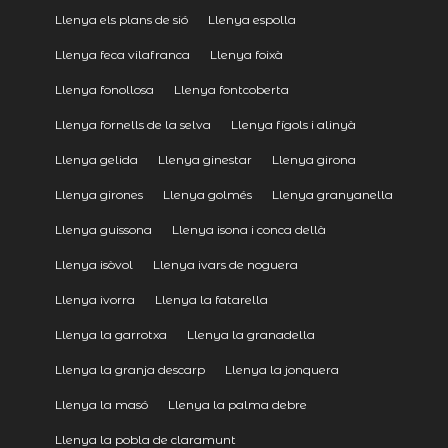
Llenya els plans de sió
Llenya espolla
Llenya feca vilafranca
Llenya foixà
Llenya fonollosa
Llenya fontcoberta
Llenya fornells de la selva
Llenya fígols i alinyà
Llenya gelida
Llenya ginestar
Llenya girona
Llenya girones
Llenya golmés
Llenya granyanella
Llenya guissona
Llenya isona i conca dellà
Llenya isòvol
Llenya ivars de noguera
Llenya ivorra
Llenya la fatarella
Llenya la garrotxa
Llenya la granadella
Llenya la granja descarp
Llenya la jonquera
Llenya la masó
Llenya la palma debre
Llenya la pobla de claramunt