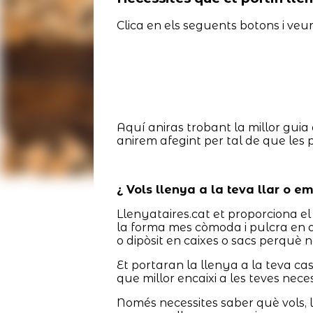
Clica en els seguents botons i veur
Aquí aniras trobant la millor guia 
anirem afegint per tal de que les 
¿ Vols llenya a la teva llar o e
Llenyataires.cat et proporciona el 
la forma mes còmoda i pulcra en di
o dipòsit en caixes o sacs perquè n
Et portaran la llenya a la teva c
que millor encaixi a les teves nece
Només necessites saber què vols, l