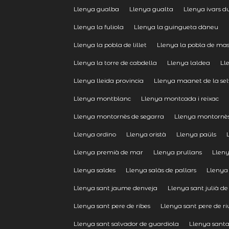
Llenya gualba
Llenya gualta
Llenya ivars d
Llenya la fuliola
Llenya la guingueta dàneu
Llenya la pobla de lillet
Llenya la pobla de ma
Llenya la torre de cabdella
Llenya laldea
Ll
Llenya lleida provincia
Llenya maanet de la se
Llenya montblanc
Llenya montcada i reixac
Llenya montornès de segarra
Llenya montornès
Llenya ordino
Llenya oristà
Llenya paüls
Llenya premià de mar
Llenya prullans
Llen
Llenya saldes
Llenya salàs de pallars
Llenya 
Llenya sant jaume denveja
Llenya sant julià d
Llenya sant pere de ribes
Llenya sant pere de ri
Llenya sant salvador de guardiola
Llenya sant