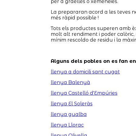
per a graelles o xemeneies.
La prepararan acord a les teves nec
més ràpid possible !
Tots els productes superen amb èx
molt alt rendiment i poder calòric,
mínim rescoldo de residu i la màx
Alguns dels pobles on es fan e
llenya a domicili sant cugat
llenya Balenyà
llenya Castelló d'Empúries
llenya El Soleràs
llenya gualba
llenya Llorac
llenya Olivella