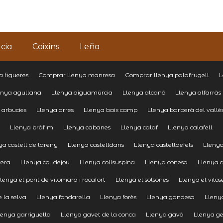
cia
Coixins
Leña
 figueres
Comprar llenya manresa
Comprar llenya palafrugell
L
enya agullana
Llenya aiguamúrcia
Llenya alcanó
Llenya alfarràs
 arbucies
Llenya arres
Llenya baix camp
Llenya barberà del vallè
a
Llenya bràfim
Llenya cabanes
Llenya calaf
Llenya calafell
ya castell de lareny
Llenya castelldans
Llenya castelldefels
Llenya
vera
Llenya colldejou
Llenya collsuspina
Llenya conesa
Llenya c
lenya el pont de vilomara i rocafort
Llenya el solsones
Llenya el vilos
 la selva
Llenya fondarella
Llenya forès
Llenya gandesa
Lleny
lenya garriguella
Llenya gavet de la conca
Llenya gavà
Llenya ge