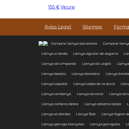
155 €
Veure
Aviso Legal
Sitemap
Farma
Comprar llenya barcelona
Comprar llenya
Llenya a lleida
Llenya aguilar de segarra
Ll
Llenya alt emporda
Llenya alt urgell
Llenya
Llenya besalú
Llenya bonastre
Llenya bred
Llenya capolat
Llenya cassà de la selva
Llen
Llenya cerdanya
Llenya cervelló
Llenya cer
Llenya corbera debre
Llenya dalzina lleida
L
Llenya es bòrdes
Llenya flaà
Llenya fogars de
Llenya garriga banyoles
Llenya garrigoles
L