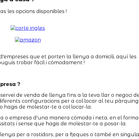
as les opcions disponibles !
d'empreses que et porten la llenya a domicili, aquí les
puguis trobar fàcil i còmodament !
mpresa ?
servei de venda de llenya fins a la teva llar o negoci d
ferents configuracions per a col·locar al teu pàrquing
o hagis de molestar-te a col·locar-la.
asa o empresa d'una manera còmoda i neta, en el forma
ssitats i sense que hagis de molestar-te a posar-la.
lenya per a rostidors, per a fleques o també en singula