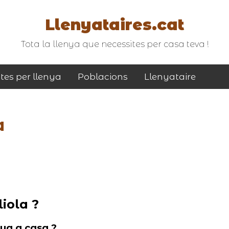
Llenyataires.cat
Tota la llenya que necessites per casa teva !
tes per llenya
Poblacions
Llenyataire
a
iola ?
nya a casa ?