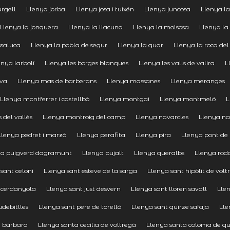
urgell
Llenya jorba
Llenya josa i tuixén
Llenya juncosa
Llenya la
Llenya la jonquera
Llenya la llacuna
Llenya la molsosa
Llenya la
ssaluca
Llenya la pobla de segur
Llenya la quar
Llenya la roca del
enya larbolí
Llenya les borges blanques
Llenya les valls de valira
L
lva
Llenya mas de barberans
Llenya massanes
Llenya meranges
Llenya montferrer i castellbò
Llenya montgai
Llenya montmeló
L
 del vallès
Llenya montroig del camp
Llenya navarcles
Llenya na
Llenya pedret i marzà
Llenya perafita
Llenya pira
Llenya pont de
ya puigverd dagramunt
Llenya pujalt
Llenya queralbs
Llenya roda
sant celoni
Llenya sant esteve de la sarga
Llenya sant hipòlit de volt
e cerdanyola
Llenya sant just desvern
Llenya sant lloren savall
Llen
udebitlles
Llenya sant pere de torelló
Llenya sant quirze safaja
Lle
a bàrbara
Llenya santa cecília de voltregà
Llenya santa coloma de qu