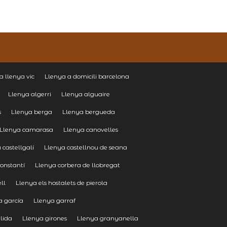
a llenya vic
Llenya a domicili barcelona
Llenya algerri
Llenya alguaire
s
Llenya berga
Llenya bergueda
Llenya camarasa
Llenya canovelles
 castellgalí
Llenya castellnou de seana
onstantí
Llenya corbera de llobregat
ell
Llenya els hostalets de pierola
a garcía
Llenya garraf
lida
Llenya girones
Llenya granyanella