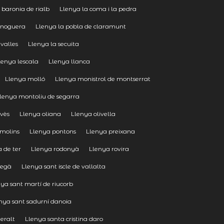
 baronia de rialb
Llenya la coma i la pedra
 noguera
Llenya la pobla de claramunt
 valles
Llenya la secuita
lenya lescala
Llenya llanca
Llenya molló
Llenya monistrol de montserrat
lenya montoliu de segarra
vès
Llenya oliana
Llenya olivella
 molins
Llenya pontons
Llenya preixana
 de ter
Llenya rodonyà
Llenya rovira
regà
Llenya sant iscle de vallalta
ya sant martí de riucorb
nya sant sadurní danoia
eralt
Llenya santa cristina daro