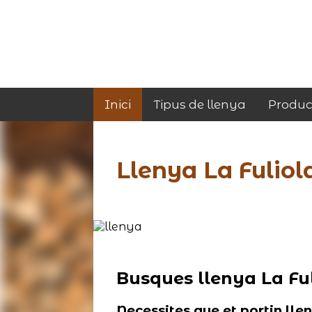
Inici
Tipus de llenya
Produc
Llenya La Fuliol
Busques llenya La Ful
Necessites que et portin lle