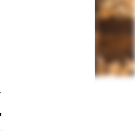
e
t
r