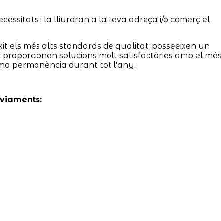
essitats i la lliuraran a la teva adreça i/o comerç el
it els més alts standards de qualitat, posseeixen un
 i proporcionen solucions molt satisfactòries amb el mé
ima permanència durant tot l'any.
nviaments: