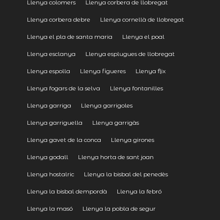
Llenya colomers
Llenya corbera de llobregat
Llenya corbera debre
Llenya cornellà de llobregat
Llenya el pla de santa maria
Llenya el poal
Llenya esclanya
Llenya esplugues de llobregat
Llenya espolla
Llenya figueres
Llenya flix
Llenya fogars de la selva
Llenya fontanilles
Llenya garriga
Llenya garrigoles
Llenya garriguella
Llenya garrigàs
Llenya gavet de la conca
Llenya girones
Llenya godall
Llenya horta de sant joan
Llenya hostalric
Llenya la bisbal del penedès
Llenya la bisbal dempordà
Llenya la febró
Llenya la masó
Llenya la pobla de segur