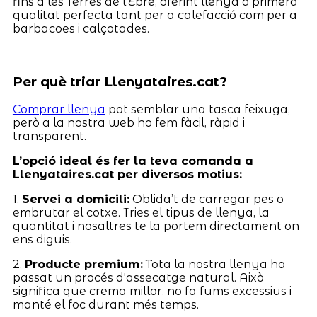
fins a les Terres de l’Ebre, oferint llenya d'primera
qualitat perfecta tant per a calefacció com per a
barbacoes i calçotades.
Per què triar Llenyataires.cat?
Comprar llenya
pot semblar una tasca feixuga,
però a la nostra web ho fem fàcil, ràpid i
transparent.
L’opció ideal és fer la teva comanda a
Llenyataires.cat per diversos motius:
1.
Servei a domicili:
Oblida’t de carregar pes o
embrutar el cotxe. Tries el tipus de llenya, la
quantitat i nosaltres te la portem directament on
ens diguis.
2.
Producte premium:
Tota la nostra llenya ha
passat un procés d'assecatge natural. Això
significa que crema millor, no fa fums excessius i
manté el foc durant més temps.