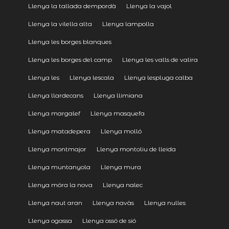
Llenya la tallada dempordà
Llenya la vajol
Llenya la vilella alta
Llenya lampolla
Llenya les borges blanques
Llenya les borges del camp
Llenya les valls de valira
Llenya les
Llenya lescala
Llenya lespluga calba
Llenya llardecans
Llenya llimiana
Llenya margalef
Llenya masquefa
Llenya matadepera
Llenya molló
Llenya montmajor
Llenya montoliu de lleida
Llenya muntanyola
Llenya mura
Llenya móra la nova
Llenya nalec
Llenya naut aran
Llenya navàs
Llenya nulles
Llenya ogassa
Llenya ossó de sió