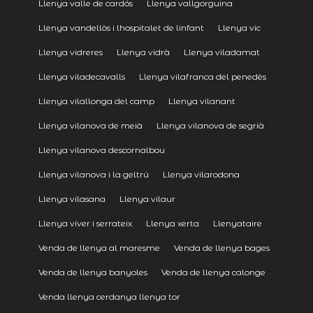
Llenya valle de cardós
Llenya vallgorguina
Llenya vandellòs i lhospitalet de linfant
Llenya vic
Llenya vidreres
Llenya vidrà
Llenya viladamat
Llenya viladecavalls
Llenya vilafranca del penedès
Llenya vilallonga del camp
Llenya vilanant
Llenya vilanova de meià
Llenya vilanova de segrià
Llenya vilanova descornalbou
Llenya vilanova i la geltrú
Llenya vilarodona
Llenya vilasana
Llenya vilaur
Llenya viver i serrateix
Llenya xerta
Llenyataire
Venda de llenya al maresme
Venda de llenya bages
Venda de llenya banyoles
Venda de llenya calonge
Venda llenya cerdanya llenya tor