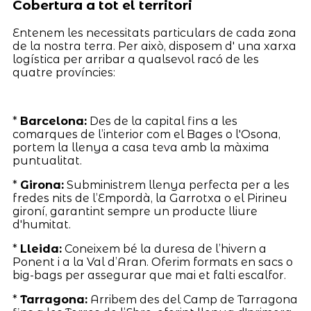
Cobertura a tot el territori
Entenem les necessitats particulars de cada zona
de la nostra terra. Per això, disposem d' una xarxa
logística per arribar a qualsevol racó de les
quatre províncies:
*
Barcelona:
Des de la capital fins a les
comarques de l’interior com el Bages o l'Osona,
portem la llenya a casa teva amb la màxima
puntualitat.
*
Girona:
Subministrem llenya perfecta per a les
fredes nits de l’Empordà, la Garrotxa o el Pirineu
gironí, garantint sempre un producte lliure
d'humitat.
*
Lleida:
Coneixem bé la duresa de l’hivern a
Ponent i a la Val d’Aran. Oferim formats en sacs o
big-bags per assegurar que mai et falti escalfor.
*
Tarragona:
Arribem des del Camp de Tarragona