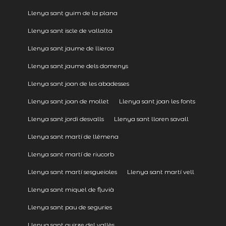
Llenya sant guim de la plana
Llenya sant iscle de vallalta
Llenya sant jaume de llierca
Llenya sant jaume dels domenys
Llenya sant joan de les abadesses
Llenya sant joan de mollet
Llenya sant joan les fonts
Llenya sant jordi desvalls
Llenya sant lloren savall
Llenya sant martí de llémena
Llenya sant martí de riucorb
Llenya sant martí sesgueioles
Llenya sant martí vell
Llenya sant miquel de fluvià
Llenya sant pau de seguries
Llenya sant quirze del vallès