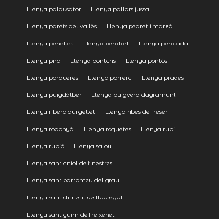
Llenya palausator
Llenya pallars jussa
Llenya parets del vallès
Llenya pedret i marzà
Llenya penelles
Llenya perafort
Llenya peralada
Llenya pira
Llenya pontons
Llenya pontós
Llenya porqueres
Llenya porrera
Llenya prades
Llenya puigdàlber
Llenya puigverd dagramunt
Llenya ribera durgellet
Llenya ribes de freser
Llenya rodonyà
Llenya roquetes
Llenya rubi
Llenya rubió
Llenya salou
Llenya sant aniol de finestres
Llenya sant bartomeu del grau
Llenya sant climent de llobregat
Llenya sant guim de freixenet