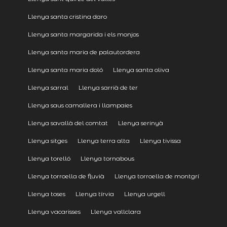
Llenya santa cristina daro
Llenya santa margarida i els monjos
Llenya santa maria de palautordera
Llenya santa maria doló
Llenya santa oliva
Llenya sarral
Llenya sarrià de ter
Llenya saus camallera i llampaies
Llenya savallà del comtat
Llenya serinyà
Llenya sitges
Llenya terra alta
Llenya tivissa
Llenya torelló
Llenya tornabous
Llenya torroella de fluvià
Llenya torroella de montgrí
Llenya toses
Llenya tírvia
Llenya urgell
Llenya vacarisses
Llenya vallclara