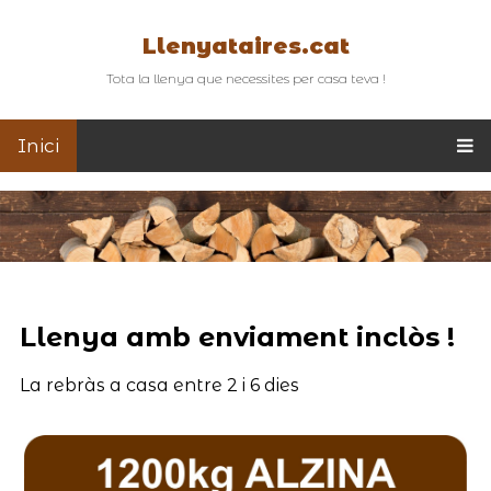
Llenyataires.cat
Tota la llenya que necessites per casa teva !
Inici
Llenya amb enviament inclòs !
La rebràs a casa entre 2 i 6 dies