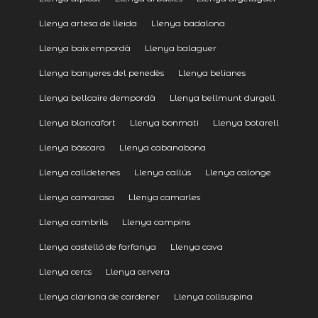
Llenya artesa de lleida
Llenya badalona
Llenya baix empordà
Llenya balaguer
Llenya banyeres del penedès
Llenya belianes
Llenya bellcaire dempordà
Llenya bellmunt durgell
Llenya blancafort
Llenya bonmati
Llenya botarell
Llenya bàscara
Llenya cabanabona
Llenya calldetenes
Llenya callús
Llenya calonge
Llenya camarasa
Llenya camarles
Llenya cambrils
Llenya campins
Llenya castelló de farfanya
Llenya cava
Llenya cercs
Llenya cervera
Llenya clariana de cardener
Llenya collsuspina