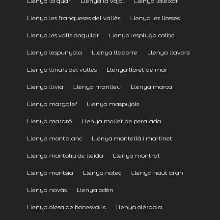
Llenya la quar
Llenya la vajol
Llenya laleixar
Llenya les franqueses del vallès
Llenya les llosses
Llenya les valls daguilar
Llenya lespluga calba
Llenya lespunyola
Llenya lladorre
Llenya llavorsí
Llenya llinars del valles
Llenya lloret de mar
Llenya llívia
Llenya manlleu
Llenya marca
Llenya margalef
Llenya maspujols
Llenya mataró
Llenya mollet de peralada
Llenya montblanc
Llenya montellà i martinet
Llenya montoliu de lleida
Llenya montral
Llenya montsia
Llenya nalec
Llenya naut aran
Llenya navàs
Llenya odèn
Llenya olesa de bonesvalls
Llenya olèrdola