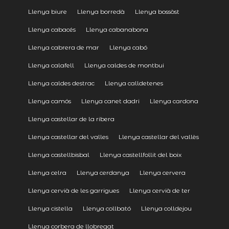
Llenya biure
Llenya borredà
Llenya bossòst
Llenya cabacés
Llenya cabanabona
Llenya cabrera de mar
Llenya cabó
Llenya calafell
Llenya caldes de montbui
Llenya caldes destrac
Llenya calldetenes
Llenya camós
Llenya canet dadri
Llenya cardona
Llenya castellar de la ribera
Llenya castellar del valles
Llenya castellar del vallès
Llenya castellbisbal
Llenya castellfollit del boix
Llenya celra
Llenya cerdanya
Llenya cervera
Llenya cervià de les garrigues
Llenya cervià de ter
Llenya cistella
Llenya collbató
Llenya colldejou
Llenya corbera de llobregat