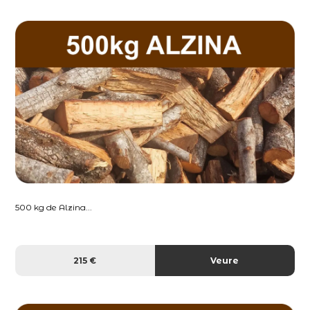
500 kg de Alzina...
215 €
Veure