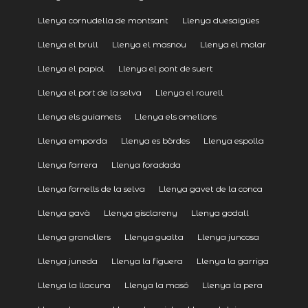
Llenya cornudella de montsant
Llenya duesaigües
Llenya el brull
Llenya el masnou
Llenya el molar
Llenya el papiol
Llenya el pont de suert
Llenya el port de la selva
Llenya el rourell
Llenya els guiamets
Llenya els omellons
Llenya emporda
Llenya es bòrdes
Llenya espolla
Llenya farrera
Llenya foradada
Llenya fornells de la selva
Llenya gavet de la conca
Llenya gavà
Llenya gisclareny
Llenya godall
Llenya granollers
Llenya gualta
Llenya juncosa
Llenya juneda
Llenya la figuera
Llenya la garriga
Llenya la llacuna
Llenya la masó
Llenya la pera