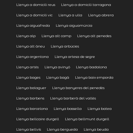
Llenya a domicili reus
Llenya a domicili tarragona
Llenya a domicili vic
Llenya a ulla
Llenya abrera
Llenya aiguafreda
Llenya aiguamúrcia
Llenya alp
Llenya alt camp
Llenya alt penedes
Llenya alt àneu
Llenya arbúcies
Llenya argentona
Llenya artesa de segre
Llenya artés
Llenya avinyó
Llenya badalona
Llenya bages
Llenya bagà
Llenya baix emporda
Llenya balaguer
Llenya banyeres del penedès
Llenya barbens
Llenya barberà del vallès
Llenya barcelona
Llenya bassella
Llenya batea
Llenya bellcaire durgell
Llenya bellmunt durgell
Llenya bellvís
Llenya bergueda
Llenya beuda