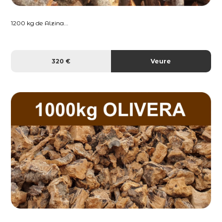
1200 kg de Alzina...
320 €
Veure