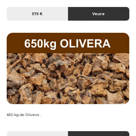
575 €
Veure
650 kg de Olivera...