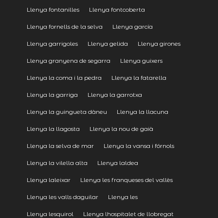
Llenya fontanilles
Llenya fontcoberta
Llenya fornells de la selva
Llenya garcía
Llenya garrigoles
Llenya gelida
Llenya girones
Llenya granyena de segarra
Llenya guixers
Llenya la coma i la pedra
Llenya la fatarella
Llenya la garriga
Llenya la garrotxa
Llenya la guingueta dàneu
Llenya la llacuna
Llenya la llagosta
Llenya la nou de gaià
Llenya la selva de mar
Llenya la vansa i fórnols
Llenya la vilella alta
Llenya laldea
Llenya laleixar
Llenya les franqueses del vallès
Llenya les valls daguilar
Llenya les
Llenya lesquirol
Llenya lhospitalet de llobregat