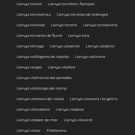
Llenya torelló
Llenya torrefeta i florejacs
Llenya torrelameu
Llenya torrelles de llobregat
Llenya torrelles
Llenya torrent
Llenya torreserona
Llenya torroella de fluvià
Llenya torà
Llenya tàrrega
Llenya ullastrell
Llenya ullastret
Llenya vallfogona de ripollès
Llenya vallirana
Llenya verges
Llenya vilafant
Llenya vilafranca del penedès
Llenya vilallonga del camp
Llenya vilanova del valles
Llenya vilanova i la geltrú
Llenya vilarodona
Llenya vilaseca
Llenya vilassar de mar
Llenya vilaverd
Llenya vilaür
Poblacions