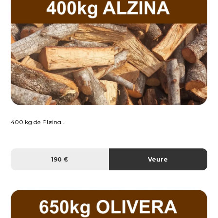
400 kg de Alzina...
190 €
Veure