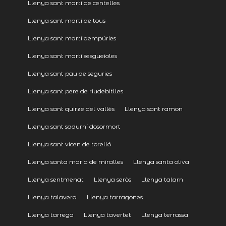
Llenya sant martí de centelles
Llenya sant martí de tous
Llenya sant martí dempúries
Llenya sant martí sesgueioles
Llenya sant pau de seguries
Llenya sant pere de riudebitlles
Llenya sant quirze del vallès
Llenya sant ramon
Llenya sant sadurní dosormort
Llenya sant vicen de torelló
Llenya santa maria de miralles
Llenya santa oliva
Llenya sentmenat
Llenya seròs
Llenya talarn
Llenya talavera
Llenya tarragones
Llenya tarrega
Llenya tavertet
Llenya terrassa