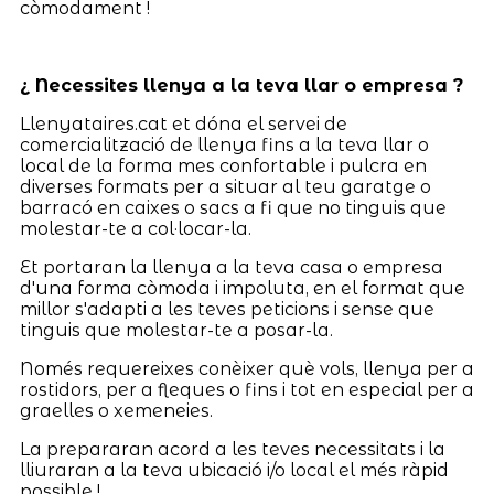
còmodament !
¿ Necessites llenya a la teva llar o empresa ?
Llenyataires.cat et dóna el servei de
comercialització de llenya fins a la teva llar o
local de la forma mes confortable i pulcra en
diverses formats per a situar al teu garatge o
barracó en caixes o sacs a fi que no tinguis que
molestar-te a col·locar-la.
Et portaran la llenya a la teva casa o empresa
d'una forma còmoda i impoluta, en el format que
millor s'adapti a les teves peticions i sense que
tinguis que molestar-te a posar-la.
Només requereixes conèixer què vols, llenya per a
rostidors, per a fleques o fins i tot en especial per a
graelles o xemeneies.
La prepararan acord a les teves necessitats i la
lliuraran a la teva ubicació i/o local el més ràpid
possible !