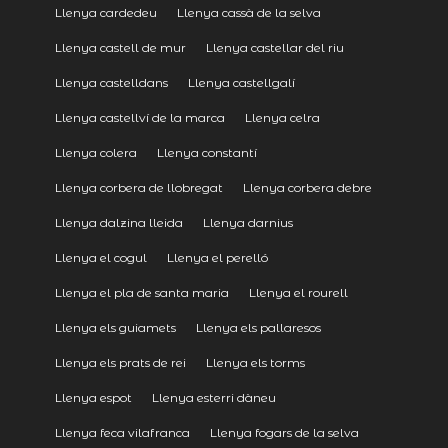
Llenya cardedeu
Llenya cassà de la selva
Llenya castell de mur
Llenya castellar del riu
Llenya castelldans
Llenya castellgalí
Llenya castellví de la marca
Llenya celra
Llenya colera
Llenya constantí
Llenya corbera de llobregat
Llenya corbera debre
Llenya dalzina lleida
Llenya darnius
Llenya el cogul
Llenya el perelló
Llenya el pla de santa maria
Llenya el rourell
Llenya els guiamets
Llenya els pallaresos
Llenya els prats de rei
Llenya els torms
Llenya espot
Llenya esterri dàneu
Llenya feca vilafranca
Llenya fogars de la selva