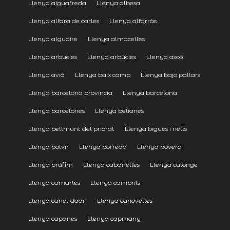
Llenya aiguafreda
Llenya albesa
Llenya alfara de carles
Llenya alfarràs
Llenya alguaire
Llenya almacelles
Llenya arbucies
Llenya arbúcies
Llenya ascó
Llenya avià
Llenya baix camp
Llenya bajo pallars
Llenya barcelona provincia
Llenya barcelona
Llenya barcelones
Llenya belianes
Llenya bellmunt del priorat
Llenya bigues i riells
Llenya bolvir
Llenya borredà
Llenya bovera
Llenya bràfim
Llenya cabanelles
Llenya calonge
Llenya camarles
Llenya cambrils
Llenya canet dadri
Llenya canovelles
Llenya capanes
Llenya capmany