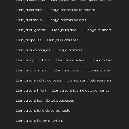
Llenya porrera
Llenya pradell de la teixeta
Llenya pratdip
Llenya premià de dalt
Llenya puigcerdà
Llenya rajadell
Llenya rellinars
Llenya ripolles
Llenya riudarenes
Llenya riudecanyes
Llenya riumors
Llenya rojo andorra
Llenya roquetes
Llenya rubió
Llenya rupit i pruit
Llenya sabadell
Llenya sagàs
Llenya sant adrià de besòs
Llenya sant feliu sasserra
Llenya sant hilari
Llenya sant jaume dels domenys
Llenya sant joan de les abadesses
Llenya sant julià de cerdanyola
Llenya sant lloren dhortons