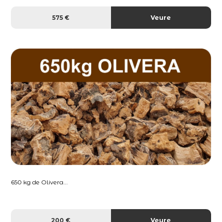
575 €
Veure
650 kg de Olivera...
200 €
Veure