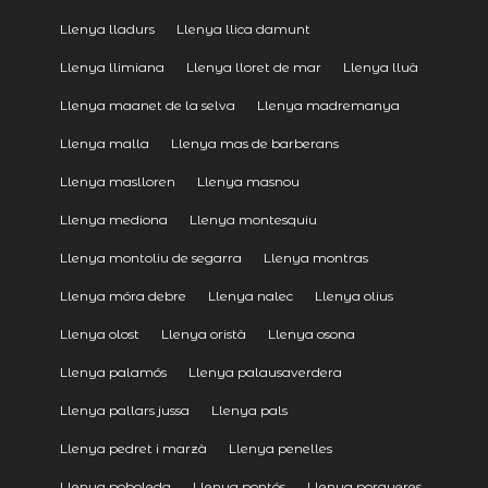
Llenya lladurs
Llenya llica damunt
Llenya llimiana
Llenya lloret de mar
Llenya lluà
Llenya maanet de la selva
Llenya madremanya
Llenya malla
Llenya mas de barberans
Llenya maslloren
Llenya masnou
Llenya mediona
Llenya montesquiu
Llenya montoliu de segarra
Llenya montras
Llenya móra debre
Llenya nalec
Llenya olius
Llenya olost
Llenya oristà
Llenya osona
Llenya palamós
Llenya palausaverdera
Llenya pallars jussa
Llenya pals
Llenya pedret i marzà
Llenya penelles
Llenya poboleda
Llenya pontós
Llenya porqueres