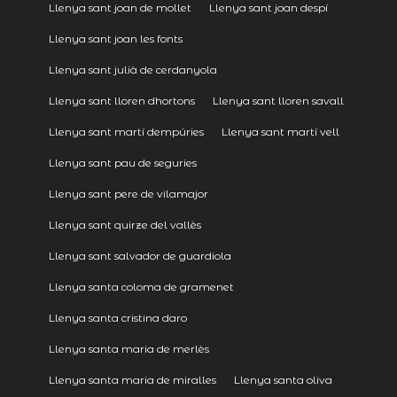
Llenya sant joan de mollet
Llenya sant joan despí
Llenya sant joan les fonts
Llenya sant julià de cerdanyola
Llenya sant lloren dhortons
Llenya sant lloren savall
Llenya sant martí dempúries
Llenya sant martí vell
Llenya sant pau de seguries
Llenya sant pere de vilamajor
Llenya sant quirze del vallès
Llenya sant salvador de guardiola
Llenya santa coloma de gramenet
Llenya santa cristina daro
Llenya santa maria de merlès
Llenya santa maria de miralles
Llenya santa oliva