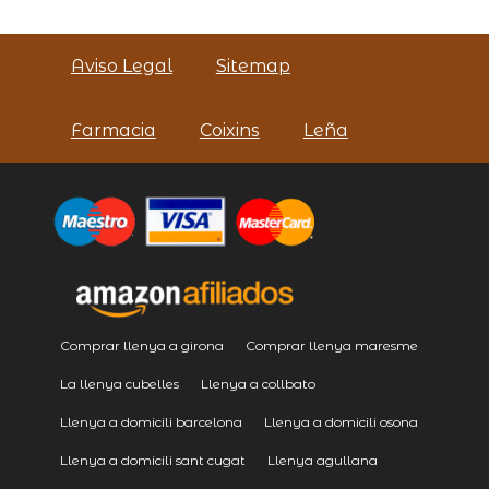
Aviso Legal
Sitemap
Farmacia
Coixins
Leña
Comprar llenya a girona
Comprar llenya maresme
La llenya cubelles
Llenya a collbato
Llenya a domicili barcelona
Llenya a domicili osona
Llenya a domicili sant cugat
Llenya agullana