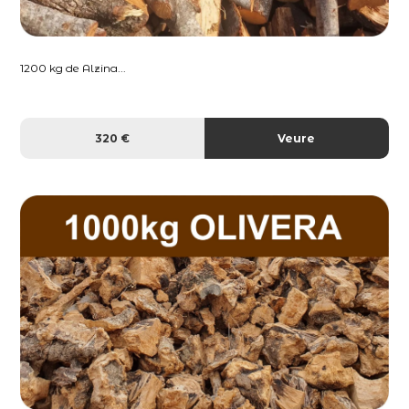
1200 kg de Alzina...
320 €
Veure