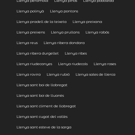
Llenya peramola
Llenya pinós
Llenya poboleda
Llenya polinyà
Llenya pontons
Llenya pradell de la teixeta
Llenya preixana
Llenya preixens
Llenya prullans
Llenya rabós
Llenya reus
Llenya ribera dondara
Llenya ribera durgellet
Llenya ribes
Llenya riudecanyes
Llenya riudecols
Llenya roses
Llenya rovira
Llenya rubió
Llenya sales de llierca
Llenya sant boi de llobregat
Llenya sant boi de lluanès
Llenya sant climent de llobregat
Llenya sant cugat del vallès
Llenya sant esteve de la sarga