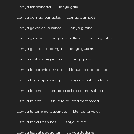
Llenya fontcoberta
Llenya gaia
Llenya garriga banyoles
Llenya garrigàs
Llenya gavet de la conca
Llenya girona
Llenya girones
Llenya granollers
Llenya gualta
Llenya guils de cerdanya
Llenya guixers
Llenya i pellets argentona
Llenya jorba
Llenya la baronia de rialb
Llenya la granadella
Llenya la granja descarp
Llenya la palma debre
Llenya la pera
Llenya la pobla de massaluca
Llenya la riba
Llenya la tallada dempordà
Llenya la torre de lespanyol
Llenya la vajol
Llenya la vall den bas
Llenya lalbiol
Llenya les valls daguilar
Llenya lladorre