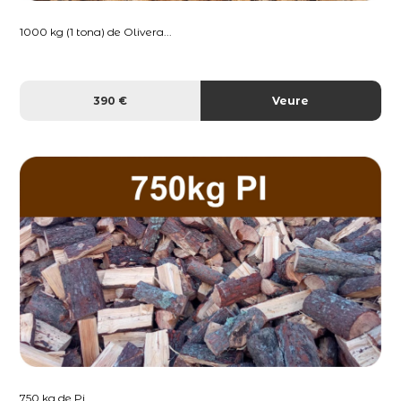
1000 kg (1 tona) de Olivera...
390 €
Veure
750 kg de Pi...