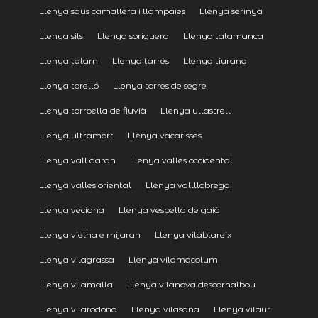
Llenya saus camallera i llampaies
Llenya serinyà
Llenya sils
Llenya soriguera
Llenya talamanca
Llenya talarn
Llenya tarrés
Llenya tiurana
Llenya torelló
Llenya torres de segre
Llenya torroella de fluvià
Llenya ullastrell
Llenya ultramort
Llenya vacarisses
Llenya vall daran
Llenya valles occidental
Llenya valles oriental
Llenya vallllobrega
Llenya veciana
Llenya vespella de gaià
Llenya vielha e mijaran
Llenya vilablareix
Llenya vilagrassa
Llenya vilamacolum
Llenya vilamalla
Llenya vilanova descornalbou
Llenya vilarodona
Llenya vilasana
Llenya vilaur