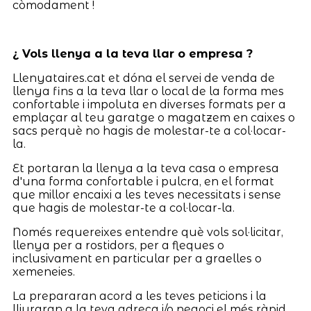
còmodament !
¿ Vols llenya a la teva llar o empresa ?
Llenyataires.cat et dóna el servei de venda de
llenya fins a la teva llar o local de la forma mes
confortable i impoluta en diverses formats per a
emplaçar al teu garatge o magatzem en caixes o
sacs perquè no hagis de molestar-te a col·locar-
la.
Et portaran la llenya a la teva casa o empresa
d'una forma confortable i pulcra, en el format
que millor encaixi a les teves necessitats i sense
que hagis de molestar-te a col·locar-la.
Només requereixes entendre què vols sol·licitar,
llenya per a rostidors, per a fleques o
inclusivament en particular per a graelles o
xemeneies.
La prepararan acord a les teves peticions i la
lliuraran a la teva adreça i/o negoci el més ràpid