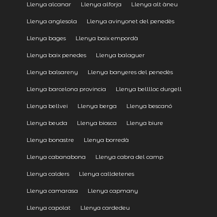
Llenya alcanar
Llenya alforja
Llenya alt àneu
Llenya anglesola
Llenya avinyonet del penedès
Llenya bages
Llenya baix empordà
Llenya baix penedes
Llenya balaguer
Llenya balsareny
Llenya banyeres del penedès
Llenya barcelona provincia
Llenya belllloc durgell
Llenya bellvei
Llenya berga
Llenya bescanó
Llenya beuda
Llenya biosca
Llenya biure
Llenya bonastre
Llenya borredà
Llenya cabanabona
Llenya cabra del camp
Llenya calders
Llenya calldetenes
Llenya camarasa
Llenya capmany
Llenya capolat
Llenya cardedeu