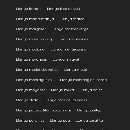
Llenya llanars
Llenya llica de vall
Llenya madremanya
Llenya marca
Llenya margalef
Llenya masdenverge
Llenya massalcoreig
Llenya massanes
Llenya mediona
Llenya menàrguens
Llenya meranges
Llenya miravet
Llenya mollet del vallès
Llenya molló
Llenya montagut i oix
Llenya montroig del camp
Llenya moyanes
Llenya mura
Llenya nalec
Llenya oliola
Llenya pacs del penedès
Llenya palausolità i plegamans
Llenya pallejà
Llenya pardines
Llenya pau
Llenya perafita