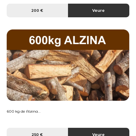
200 €
Veure
600 kg de Alzina...
250 €
Veure