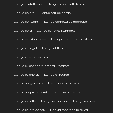
Llenya castelldans
Llenya castellvell del camp
Llenya colera
Llenya coll de nargó
Llenya constantí
Llenya cornellà de llobregat
Llenya corà
Llenya cànoves i samalús
Llenya dalzina lleida
Llenya das
Llenya el bruc
Llenya el cogul
Llenya el lloar
Llenya el pinell de brai
Llenya el pont de vilomara i rocafort
Llenya el priorat
Llenya el rourell
Llenya els garidells
Llenya els pallaresos
Llenya els prats de rei
Llenya esparreguera
Llenya espolla
Llenya estamariu
Llenya estaràs
Llenya esterri dàneu
Llenya fogars de la selva