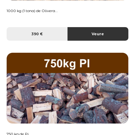
1000 kg (1 tona) de Olivera...
390 €
Veure
750 kg de Pi...