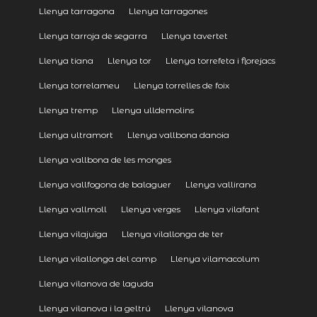
Llenya tarragona
Llenya tarragones
Llenya tarroja de segarra
Llenya tavertet
Llenya tiana
Llenya tor
Llenya torrefeta i florejacs
Llenya torrelameu
Llenya torrelles de foix
Llenya tremp
Llenya ulldemolins
Llenya ultramort
Llenya vallbona danoia
Llenya vallbona de les monges
Llenya vallfogona de balaguer
Llenya vallirana
Llenya vallmoll
Llenya verges
Llenya vilafant
Llenya vilajuïga
Llenya vilallonga de ter
Llenya vilallonga del camp
Llenya vilamacolum
Llenya vilanova de laguda
Llenya vilanova i la geltrú
Llenya vilanova