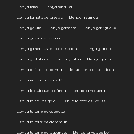
Llenya foixà
Llenya fontrubí
Llenya fornells de la selva
Llenya freginals
Llenya gallifa
Llenya gandesa
Llenya garriguella
Llenya gavet de la conca
Llenya gimenells i el pla de la font
Llenya granera
Llenya gratallops
Llenya gualba
Llenya gualta
Llenya guils de cerdanya
Llenya horta de sant joan
Llenya isona i conca dellà
Llenya la guingueta dàneu
Llenya la noguera
Llenya la nou de gaià
Llenya la roca del vallès
Llenya la torre de cabdella
Llenya la torre de claramunt
Llenya la torre de lespanyol
Llenya la vall de boí