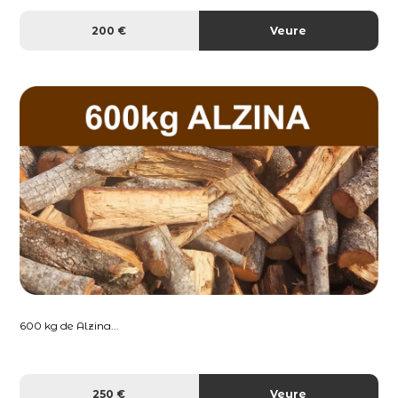
200 €
Veure
600 kg de Alzina...
250 €
Veure