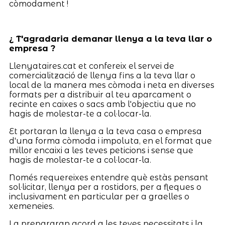
còmodament !
¿ T'agradaria demanar llenya a la teva llar o
empresa ?
Llenyataires.cat et confereix el servei de
comercialització de llenya fins a la teva llar o
local de la manera mes còmoda i neta en diverses
formats per a distribuir al teu aparcament o
recinte en caixes o sacs amb l'objectiu que no
hagis de molestar-te a col·locar-la.
Et portaran la llenya a la teva casa o empresa
d'una forma còmoda i impoluta, en el format que
millor encaixi a les teves peticions i sense que
hagis de molestar-te a col·locar-la.
Només requereixes entendre què estàs pensant
sol·licitar, llenya per a rostidors, per a fleques o
inclusivament en particular per a graelles o
xemeneies.
La prepararan acord a les teves necessitats i la