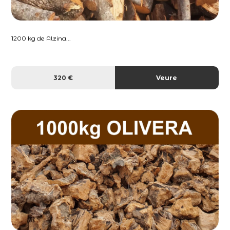
1200 kg de Alzina...
320 €
Veure