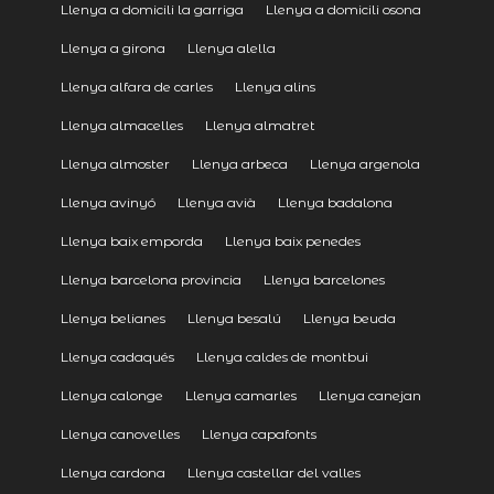
Llenya a domicili la garriga
Llenya a domicili osona
Llenya a girona
Llenya alella
Llenya alfara de carles
Llenya alins
Llenya almacelles
Llenya almatret
Llenya almoster
Llenya arbeca
Llenya argenola
Llenya avinyó
Llenya avià
Llenya badalona
Llenya baix emporda
Llenya baix penedes
Llenya barcelona provincia
Llenya barcelones
Llenya belianes
Llenya besalú
Llenya beuda
Llenya cadaqués
Llenya caldes de montbui
Llenya calonge
Llenya camarles
Llenya canejan
Llenya canovelles
Llenya capafonts
Llenya cardona
Llenya castellar del valles