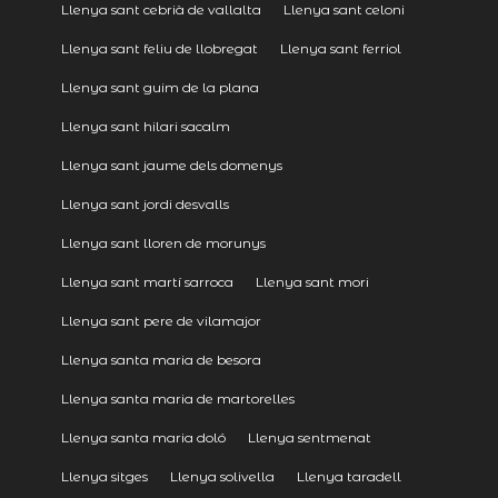
Llenya sant cebrià de vallalta
Llenya sant celoni
Llenya sant feliu de llobregat
Llenya sant ferriol
Llenya sant guim de la plana
Llenya sant hilari sacalm
Llenya sant jaume dels domenys
Llenya sant jordi desvalls
Llenya sant lloren de morunys
Llenya sant martí sarroca
Llenya sant mori
Llenya sant pere de vilamajor
Llenya santa maria de besora
Llenya santa maria de martorelles
Llenya santa maria doló
Llenya sentmenat
Llenya sitges
Llenya solivella
Llenya taradell