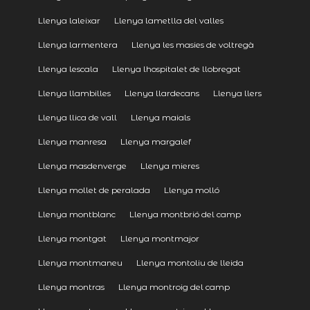
Llenya laleixar
Llenya lametlla del valles
Llenya larmentera
Llenya les masies de voltregà
Llenya lescala
Llenya lhospitalet de llobregat
Llenya llambilles
Llenya llardecans
Llenya llers
Llenya llica de vall
Llenya maials
Llenya manresa
Llenya margalef
Llenya masdenverge
Llenya mieres
Llenya mollet de peralada
Llenya molló
Llenya montblanc
Llenya montbrió del camp
Llenya montgat
Llenya montmajor
Llenya montmaneu
Llenya montoliu de lleida
Llenya montras
Llenya montroig del camp