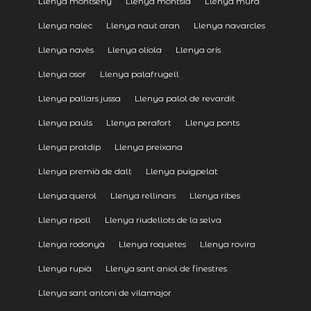
Llenya montseny
Llenya montsia
Llenya mura
Llenya nalec
Llenya naut aran
Llenya navarcles
Llenya navès
Llenya oliola
Llenya orís
Llenya osor
Llenya palafrugell
Llenya pallars jussa
Llenya palol de revardit
Llenya paüls
Llenya perafort
Llenya ponts
Llenya pratdip
Llenya preixana
Llenya premià de dalt
Llenya puigpelat
Llenya querol
Llenya rellinars
Llenya ribes
Llenya ripoll
Llenya riudellots de la selva
Llenya rodonyà
Llenya roquetes
Llenya rovira
Llenya rupià
Llenya sant aniol de finestres
Llenya sant antoni de vilamajor