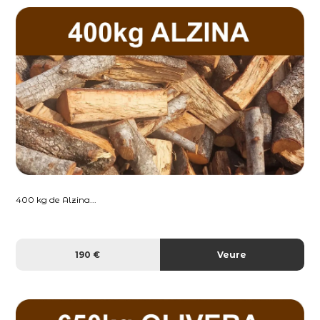
400 kg de Alzina...
190 €
Veure