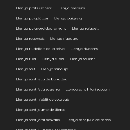
Llenya prats i sansor
Llenya preixens
Llenya puigdàlber
Llenya puigreig
Llenya puigverd dagramunt
Llenya rajadell
Llenya regencós
Llenya riudaura
Llenya riudellots de la selva
Llenya riudoms
Llenya rubi
Llenya rupià
Llenya sallent
Llenya salt
Llenya sanaüja
Llenya sant feliu de buixalleu
Llenya sant feliu sasserra
Llenya sant hilari sacalm
Llenya sant hipòlit de voltregà
Llenya sant jaume de llierca
Llenya sant jordi desvalls
Llenya sant julià de ramis
Llenya sant julià del llor i bonmatí