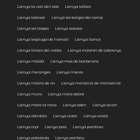
Llenya la vall den bas
Llenya lalbiol
Llenya laleixar
Llenya les borges del camp
Llenya les llosses
Llenya lescala
Llenya lespluga de francolí
Llenya llanca
Llenya llinars del vallès
Llenya maanet de cabrenys
Llenya maldà
Llenya mas de barberans
Llenya meranges
Llenya mieres
Llenya molins de rei
Llenya monistrol de montserrat
Llenya mura
Llenya móra debre
Llenya móra la nova
Llenya odèn
Llenya olvan
Llenya olèrdola
Llenya ordal
Llenya oristà
Llenya orpí
Llenya pals
Llenya pardines
Llenya poboleda
Llenya portbou