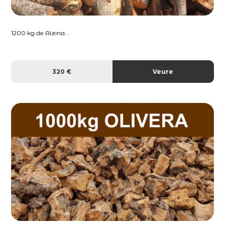
1200 kg de Alzina...
320 €
Veure