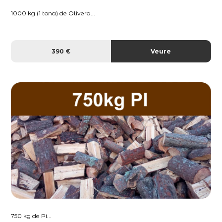
1000 kg (1 tona) de Olivera...
390 €
Veure
750 kg de Pi...