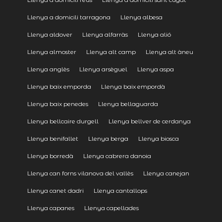
Llenya a domicili tarragona
Llenya albesa
Llenya aldover
Llenya alfarràs
Llenya alió
Llenya almoster
Llenya alt camp
Llenya alt àneu
Llenya anglès
Llenya arsèguel
Llenya aspa
Llenya baix emporda
Llenya baix empordà
Llenya baix penedes
Llenya bellaguarda
Llenya bellcaire durgell
Llenya bellver de cerdanya
Llenya benifallet
Llenya berga
Llenya biosca
Llenya borredà
Llenya cabrera danoia
Llenya can forns vilanova del vallès
Llenya canejan
Llenya canet dadri
Llenya cantallops
Llenya capanes
Llenya capellades