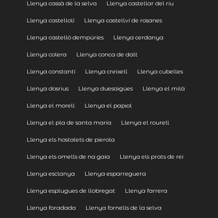
Llenya cassà de la selva
Llenya castellar del riu
Llenya castellolí
Llenya castellví de rosanes
Llenya castelló dempúries
Llenya cerdanya
Llenya colera
Llenya conca de dalt
Llenya constantí
Llenya creixell
Llenya cubelles
Llenya dosrius
Llenya duesaigües
Llenya el milà
Llenya el morell
Llenya el papiol
Llenya el pla de santa maria
Llenya el rourell
Llenya els hostalets de pierola
Llenya els omells de na gaia
Llenya els prats de rei
Llenya esclanya
Llenya esparreguera
Llenya esplugues de llobregat
Llenya farrera
Llenya foradada
Llenya fornells de la selva