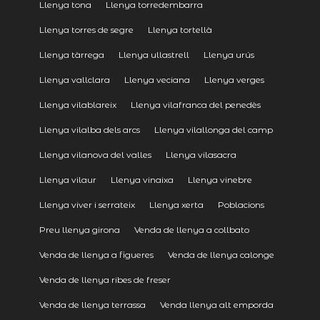
Llenya tona
Llenya torredembarra
Llenya torres de segre
Llenya tortellà
Llenya tàrrega
Llenya ullastrell
Llenya urús
Llenya vallclara
Llenya veciana
Llenya verges
Llenya vilablareix
Llenya vilafranca del penedès
Llenya vilalba dels arcs
Llenya vilallonga del camp
Llenya vilanova del valles
Llenya vilasacra
Llenya vilaur
Llenya vinaixa
Llenya vinebre
Llenya viver i serrateix
Llenya xerta
Poblacions
Preu llenya girona
Venda de llenya a collbato
Venda de llenya a figueres
Venda de llenya calonge
Venda de llenya ribes de freser
Venda de llenya terrassa
Venda llenya alt emporda