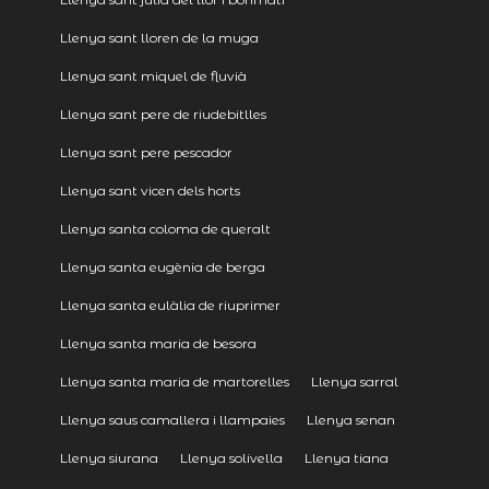
Llenya sant lloren de la muga
Llenya sant miquel de fluvià
Llenya sant pere de riudebitlles
Llenya sant pere pescador
Llenya sant vicen dels horts
Llenya santa coloma de queralt
Llenya santa eugènia de berga
Llenya santa eulàlia de riuprimer
Llenya santa maria de besora
Llenya santa maria de martorelles
Llenya sarral
Llenya saus camallera i llampaies
Llenya senan
Llenya siurana
Llenya solivella
Llenya tiana