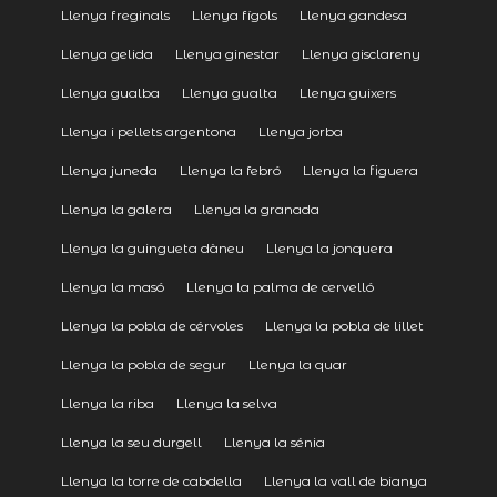
Llenya freginals
Llenya fígols
Llenya gandesa
Llenya gelida
Llenya ginestar
Llenya gisclareny
Llenya gualba
Llenya gualta
Llenya guixers
Llenya i pellets argentona
Llenya jorba
Llenya juneda
Llenya la febró
Llenya la figuera
Llenya la galera
Llenya la granada
Llenya la guingueta dàneu
Llenya la jonquera
Llenya la masó
Llenya la palma de cervelló
Llenya la pobla de cérvoles
Llenya la pobla de lillet
Llenya la pobla de segur
Llenya la quar
Llenya la riba
Llenya la selva
Llenya la seu durgell
Llenya la sénia
Llenya la torre de cabdella
Llenya la vall de bianya