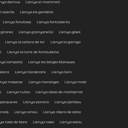
nya darnius
Llenya el montmell
l soleràs
Llenya els garidells
Llenya fonollosa
Llenya fontcoberta
 girones
Llenya granyanella
Llenya gósol
Llenya la cellera de ter
Llenya la garriga
l
Llenya la torre de fontaubella
nya lampolla
Llenya les borges blanques
ostera
Llenya llardecans
Llenya llers
enya masarac
Llenya meranges
Llenya moià
s
Llenya nulles
Llenya olesa de montserrat
 porqueres
Llenya porrera
Llenya portbou
encós
Llenya renau
Llenya ribera de lebre
ya roda de bara
Llenya roses
Llenya salou