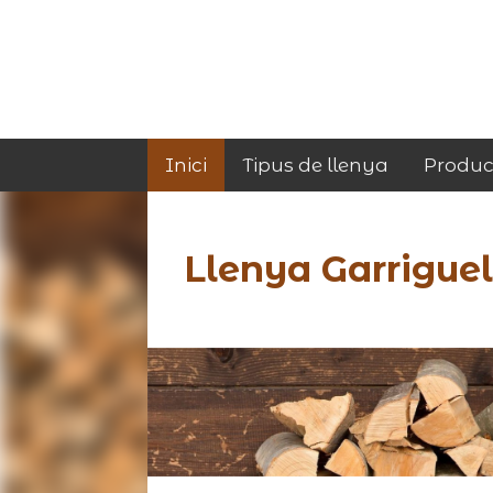
Inici
Tipus de llenya
Produc
Llenya Garriguel