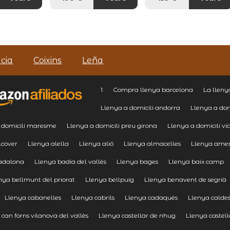
cia
Coixins
Leña
1
Compra llenya barcelona
La lleny
Llenya a domicili andorra
Llenya a dom
 domicili maresme
Llenya a domicili preu girona
Llenya a domicili vi
lcover
Llenya alella
Llenya alió
Llenya almacelles
Llenya ame
adalona
Llenya badia del vallès
Llenya bages
Llenya baix camp
nya bellmunt del priorat
Llenya bellpuig
Llenya benavent de segrià
Llenya cabanelles
Llenya cabrils
Llenya cadaqués
Llenya calde
 can forns vilanova del vallès
Llenya castellar de nhug
Llenya castell