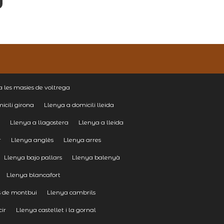
a les masies de voltrega
icili girona
Llenya a domicili lleida
c
Llenya a llagostera
Llenya a lleida
r
Llenya anglès
Llenya arres
Llenya bajo pallars
Llenya balenyà
Llenya blancafort
s de montbui
Llenya cambrils
cir
Llenya castellet i la gornal