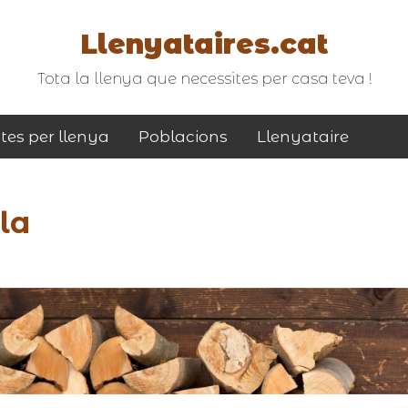
Llenyataires.cat
Tota la llenya que necessites per casa teva !
tes per llenya
Poblacions
Llenyataire
la