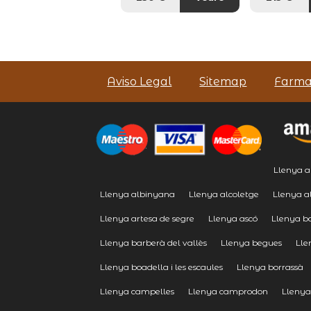
Aviso Legal
Sitemap
Farma
Llenya a
Llenya albinyana
Llenya alcoletge
Llenya a
Llenya artesa de segre
Llenya ascó
Llenya b
Llenya barberà del vallès
Llenya begues
Lle
Llenya boadella i les escaules
Llenya borrassà
Llenya campelles
Llenya camprodon
Llenya