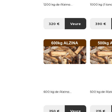
1200 kg de Alzina...
1000 kg (1 tona
320 €
Veure
390 €
600 kg de Alzina...
500 kg de Alzin
250 €
Veure
215 €