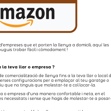
d'empreses que et porten la llenya a domicili, aquí les
puguis trobar fàcil i còmodament !
 la teva llar o empresa ?
e comercialització de llenya fins a la teva llar o local 
erses configuracions per a emplaçar al teu garatge o
iu que no tinguis que molestar-te a col·locar-la.
asa o empresa d'una manera confortable i neta, en el
es necessitats i sense que hagis de molestar-te a posar