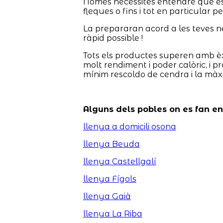
Només necessites entendre què està
fleques o fins i tot en particular p
La prepararan acord a les teves nec
ràpid possible !
Tots els productes superen amb èx
molt rendiment i poder calòric, i 
mínim rescoldo de cendra i la màx
Alguns dels pobles on es fan e
llenya a domicili osona
llenya Beuda
llenya Castellgalí
llenya Fígols
llenya Gaià
llenya La Riba