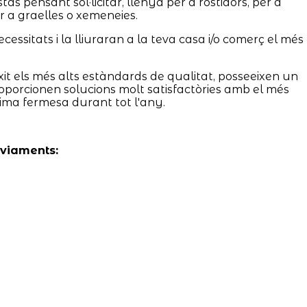
s pensant sol·licitar, llenya per a rostidors, per a
er a graelles o xemeneies.
essitats i la lliuraran a la teva casa i/o comerç el més
it els més alts estàndards de qualitat, posseeixen un
proporcionen solucions molt satisfactòries amb el més
ima fermesa durant tot l'any.
nviaments: