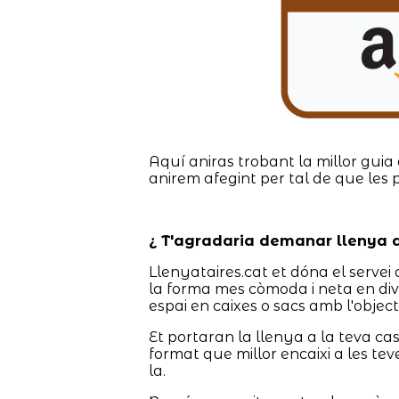
Aquí aniras trobant la millor guia 
anirem afegint per tal de que les 
¿ T'agradaria demanar llenya a
Llenyataires.cat et dóna el servei d
la forma mes còmoda i neta en div
espai en caixes o sacs amb l'object
Et portaran la llenya a la teva c
format que millor encaixi a les tev
la.