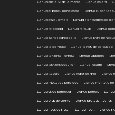
Llenya castellví de la marca
Llenya colera
L
Llenya el palau danglesola
Llenya el pont de s
Llenya els guiamets
Llenya els hostalets de pie
Llenya foradada
Llenya forallac
Llenya gall
Llenya isona i conca dellà
Llenya ivars de nogu
Llenya la garrotxa
Llenya la nou de berguedà
Llenya la vansa i fórnols
Llenya lalbagés
Lle
Llenya les valls daguilar
Llenya lescala
Llen
Llenya llobera
Llenya lloret de mar
Llenya ll
Llenya mollet de peralada
Llenya montoliu de 
Llenya os de balaguer
Llenya pallars
Llenya 
Llenya prat de comte
Llenya prats de lluanès
Llenya ribes de freser
Llenya ripoll
Llenya riu