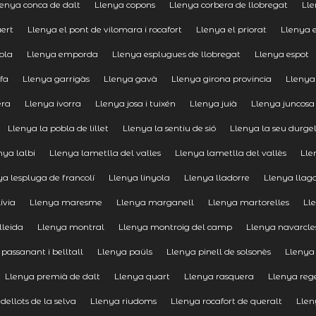
lenya conca de dalt
Llenya copons
Llenya corbera de llobregat
Lle
uert
Llenya el pont de vilomara i rocafort
Llenya el priorat
Llenya e
rola
Llenya emporda
Llenya esplugues de llobregat
Llenya espot
ifa
Llenya garrigàs
Llenya gavà
Llenya girona provincia
Llenya
era
Llenya ivorra
Llenya josa i tuixén
Llenya juià
Llenya juncosa
Llenya la pobla de lillet
Llenya la sentiu de sió
Llenya la seu durgel
nya lalbi
Llenya lametlla del valles
Llenya lametlla del vallès
Lle
ya lespluga de francolí
Llenya linyola
Llenya lladorre
Llenya llag
ívia
Llenya maresme
Llenya marganell
Llenya martorelles
Ll
lleida
Llenya montral
Llenya montroig del camp
Llenya navarcle
passanant i belltall
Llenya paüls
Llenya pinell de solsonès
Llenya
Llenya premià de dalt
Llenya quart
Llenya rasquera
Llenya reg
dellots de la selva
Llenya riudoms
Llenya rocafort de queralt
Llen