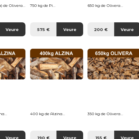
) de Olivera...
750 kg de Pi...
650 kg de Olivera...
Veure
575 €
Veure
200 €
Veure
a...
400 kg de Alzina...
350 kg de Olivera...
Veure
190 €
Veure
155 €
Veure