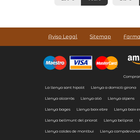
Aviso Legal
Sitemap
Farma
Comprar 
La llenya sant hipolit
Llenya a domicili girona
Llenya alcarràs
Llenya alió
Llenya alpens
Llenya bages
Llenya baix ebre
Llenya baix 
Llenya bellmunt del priorat
Llenya bellprat
Llenya caldes de montbui
Llenya campdevàno