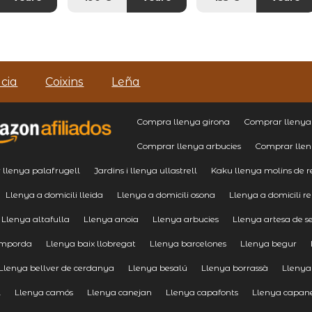
cia
Coixins
Leña
Compra llenya girona
Comprar llenya 
Comprar llenya arbucies
Comprar llen
llenya palafrugell
Jardins i llenya ullastrell
Kaku llenya molins de r
Llenya a domicili lleida
Llenya a domicili osona
Llenya a domicili r
Llenya altafulla
Llenya anoia
Llenya arbucies
Llenya artesa de s
emporda
Llenya baix llobregat
Llenya barcelones
Llenya begur
Llenya bellver de cerdanya
Llenya besalú
Llenya borrassà
Llenya
l
Llenya camós
Llenya canejan
Llenya capafonts
Llenya capan