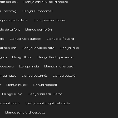
llit del boix
Llenya castellví de la marca
el masroig
Llenya el montmell
nya els prats de rei
Llenya esterri dàneu
pla de la font
Llenya gombrèn
era
Llenya ivars durgell
Llenya la figuera
all den bas
Llenya la vilella alta
Llenya lalbi
nyola
Llenya lladó
Llenya lleida provincia
tadepera
Llenya moia
Llenya mollerussa
enya nalec
Llenya palamós
Llenya pallejà
t
Llenya pujalt
Llenya rajadell
Llenya rupià
Llenya sales de llierca
a sant celoni
Llenya sant cugat del vallès
m
Llenya sant jordi desvalls