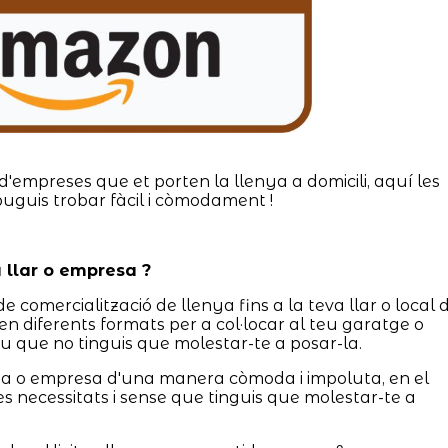
d'empreses que et porten la llenya a domicili, aquí les
puguis trobar fàcil i còmodament !
va llar o empresa ?
e comercialització de llenya fins a la teva llar o local 
en diferents formats per a col·locar al teu garatge o
iu que no tinguis que molestar-te a posar-la.
asa o empresa d'una manera còmoda i impoluta, en el
es necessitats i sense que tinguis que molestar-te a