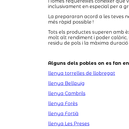
Només requereixes conèixer què vols
inclusivament en especial per a gr
La prepararan acord a les teves nece
més ràpid possible !
Tots els productes superen amb èx
molt alt rendiment i poder calòric,
residu de pols i la màxima duració
Alguns dels pobles on es fan e
llenya torrelles de llobregat
llenya Bellpuig
llenya Cambrils
llenya Forès
llenya Fortià
llenya Les Preses