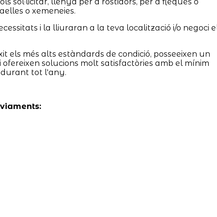
 sol·licitar, llenya per a rostidors, per a fleques o
aelles o xemeneies.
ssitats i la lliuraran a la teva localització i/o negoci e
it els més alts estàndards de condició, posseeixen un
 i ofereixen solucions molt satisfactòries amb el mínim
 durant tot l'any.
nviaments: