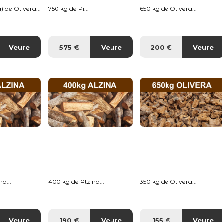
) de Olivera...
750 kg de Pi...
650 kg de Olivera...
Veure
575 €
Veure
200 €
Veure
a...
400 kg de Alzina...
350 kg de Olivera...
Veure
190 €
Veure
155 €
Veure