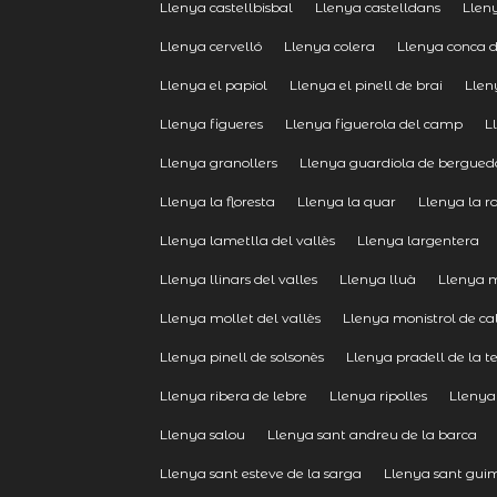
Llenya castellbisbal
Llenya castelldans
Lleny
Llenya cervelló
Llenya colera
Llenya conca 
Llenya el papiol
Llenya el pinell de brai
Llen
Llenya figueres
Llenya figuerola del camp
L
Llenya granollers
Llenya guardiola de bergued
Llenya la floresta
Llenya la quar
Llenya la ro
Llenya lametlla del vallès
Llenya largentera
Llenya llinars del valles
Llenya lluà
Llenya 
Llenya mollet del vallès
Llenya monistrol de ca
Llenya pinell de solsonès
Llenya pradell de la t
Llenya ribera de lebre
Llenya ripolles
Llenya 
Llenya salou
Llenya sant andreu de la barca
Llenya sant esteve de la sarga
Llenya sant guim