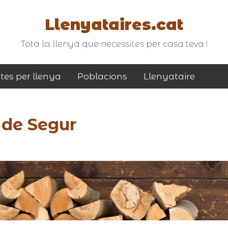
Llenyataires.cat
Tota la llenya que necessites per casa teva !
tes per llenya
Poblacions
Llenyataire
 de Segur