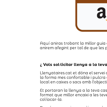
Aquí aniras trobant la millor guia 
anirem afegint per tal de que les 
¿ Vols sol·licitar llenya a la te
Llenyataires.cat et dóna el servei d
la forma mes confortable i pulcra 
local en caixes o sacs amb l'object
Et portaran la llenya a la teva c
format que millor encaixi a les tev
col·locar-la.