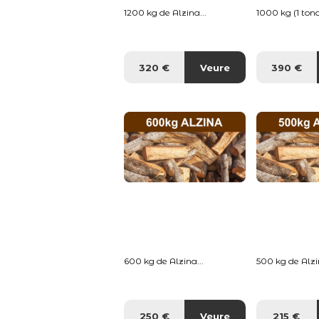
1200 kg de Alzina...
1000 kg (1 tona
320 €
Veure
390 €
600 kg de Alzina...
500 kg de Alzin
250 €
Veure
215 €