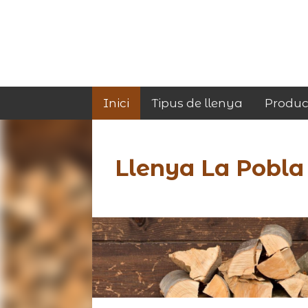
Inici
Tipus de llenya
Produc
Llenya La Pobla