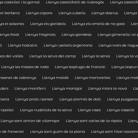
a castellet i la gornal
Llenya castellfollit de riubregós
Llenya castellfo
del barbera
Llenya copons
Llenya cubells
Llenya dosrius
Llenya 
ya el solsones
Llenya els garidells
Llenya els omells de na gaia
Lle
lenya foixà
Llenya freginals
Llenya gandesa
Llenya gimenells i el 
à
Llenya hostalric
Llenya i pellets argentona
Llenya ivars de nogu
ca del vallès
Llenya la selva del camp
Llenya la sénia
Llenya la v
Llenya les masies de roda
Llenya lespluga de francolí
Llenya lespu
maanet de cabrenys
Llenya maldà
Llenya martorelles
Llenya ma
lders
Llenya montferri
Llenya montgai
Llenya móra la nova
Ll
eixeta
Llenya prats i sansor
Llenya premià de dalt
Llenya puigpela
ripollet
Llenya riudellots de la selva
Llenya roses
Llenya rosselló
Llenya sant antoni de vilamajor
Llenya sant carles de la ràpita
Lleny
 de freixenet
Llenya sant guim de la plana
Llenya sant hilari sacal