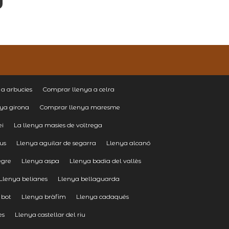
a arbucies
Comprar llenya a celra
ya girona
Comprar llenya maresme
ei
La llenya masies de voltrega
eus
Llenya aguilar de segarra
Llenya alcanó
egre
Llenya aspa
Llenya badia del vallès
Llenya belianes
Llenya bellaguarda
 bot
Llenya bràfim
Llenya cadaqués
es
Llenya castellar del riu