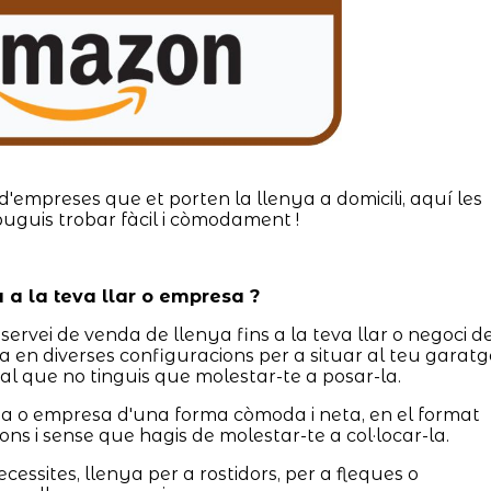
d'empreses que et porten la llenya a domicili, aquí les
puguis trobar fàcil i còmodament !
a a la teva llar o empresa ?
servei de venda de llenya fins a la teva llar o negoci d
a en diverses configuracions per a situar al teu garatg
al que no tinguis que molestar-te a posar-la.
asa o empresa d'una forma còmoda i neta, en el format
ions i sense que hagis de molestar-te a col·locar-la.
ssites, llenya per a rostidors, per a fleques o