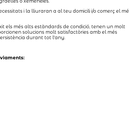
graelles o xemeneies.
essitats i la lliuraran a al teu domicili i/o comerç el mé
it els més alts estàndards de condició, tenen un molt
oporcionen solucions molt satisfactòries amb el més
ersistència durant tot l'any.
nviaments: