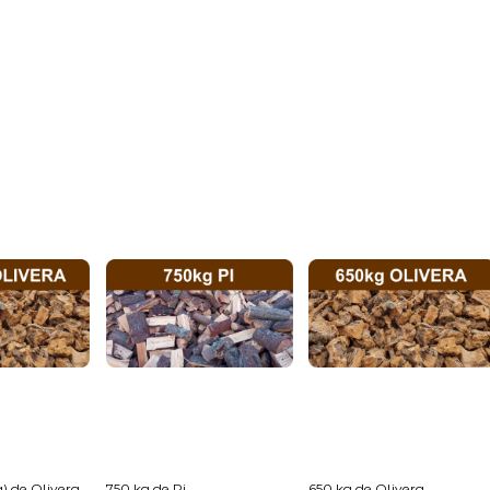
) de Olivera...
750 kg de Pi...
650 kg de Olivera...