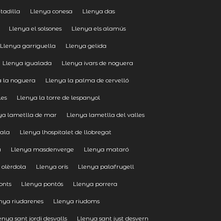
tadilla
Llenya conesa
Llenya das
Llenya el solsones
Llenya els alamús
Llenya garriguella
Llenya gelida
Llenya igualada
Llenya ivars de noguera
a la noguera
Llenya la palma de cervelló
les
Llenya la torre de lespanyol
ya lametlla de mar
Llenya lametlla del valles
cala
Llenya lhospitalet de llobregat
à
Llenya masdenverge
Llenya mataró
 olèrdola
Llenya orís
Llenya palafrugell
onts
Llenya pontós
Llenya porrera
nya riudarenes
Llenya riudoms
enya sant jordi desvalls
Llenya sant just desvern