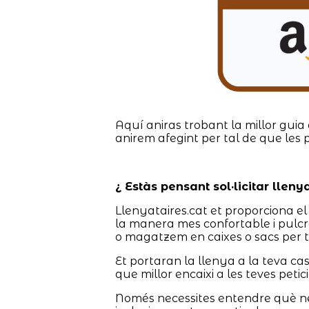
Aquí aniras trobant la millor guia 
anirem afegint per tal de que les 
¿ Estàs pensant sol·licitar lleny
Llenyataires.cat et proporciona el 
la manera mes confortable i pulcr
o magatzem en caixes o sacs per t
Et portaran la llenya a la teva c
que millor encaixi a les teves petic
Només necessites entendre què nece