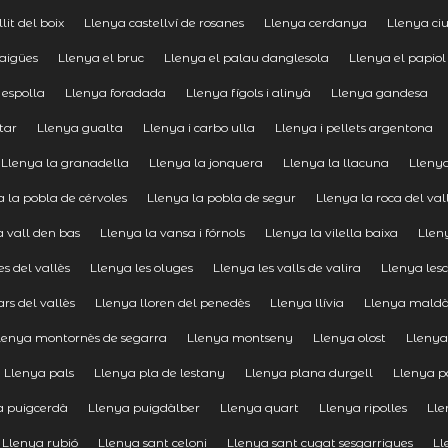
lit del boix
Llenya castellví de rosanes
Llenya cerdanya
Llenya ciu
aigües
Llenya el bruc
Llenya el palau danglesola
Llenya el papiol
 espolla
Llenya foradada
Llenya fígols i alinyà
Llenya gandesa
tar
Llenya gualta
Llenya i carbo ulla
Llenya i pellets argentona
Llenya la granadella
Llenya la jonquera
Llenya la llacuna
Lleny
 la pobla de cérvoles
Llenya la pobla de segur
Llenya la roca del val
a vall den bas
Llenya la vansa i fórnols
Llenya la vilella baixa
Llen
s del vallès
Llenya les oluges
Llenya les valls de valira
Llenya les
ars del vallès
Llenya lloren del penedès
Llenya llívia
Llenya mald
lenya montornès de segarra
Llenya montseny
Llenya olost
Llenya
Llenya pals
Llenya pla de lestany
Llenya plana durgell
Llenya p
a puigcerdà
Llenya puigdàlber
Llenya quart
Llenya ripolles
Lle
Llenya rubió
Llenya sant celoni
Llenya sant cugat sesgarrigues
Ll