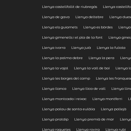
Llenya castellfollit de riubregós
Llenya castellfol
Llenya de gava
Llenya deltebre
Llenya dues
Llenya els guiamets
Llenya es bòrdes
Llenya
Llenya gimenells i el pla de la font
Llenya gines
Llenya ivorra
Llenya juià
Llenya la fuliola
Llenya la palma debre
Llenya la pera
Llenya
Llenya la vajol
Llenya la vall de boí
Llenya l
Llenya les borges del camp
Llenya les franquese
Llenya llanca
Llenya llica de vall
Llenya llin
Llenya montcada i reixac
Llenya montferri
L
Llenya palau de santa eulàlia
Llenya pallejà
Llenya pratdip
Llenya premià de mar
Lleny
Llenya roquetes
Llenya rovira
Llenya rubi