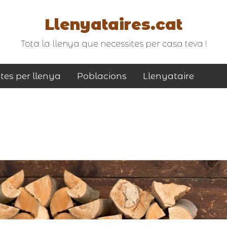
Llenyataires.cat
Tota la llenya que necessites per casa teva !
tes per llenya
Poblacions
Llenyataire