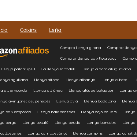
cia
Coixins
Leña
Compra llenya girona
Comprar llenya 
Comprar llenya baix llobregat
Compra
llenya palafrugell
La llenya sabadell
Llenya a domicili igualada
lenya agullana
Llenya aitona
Llenya albanyà
Llenya albesa
L
ya alt emporda
Llenya alt àneu
Llenya alòs de balaguer
Llenya a
enya avinyonet del penedès
Llenya avià
Llenya badalona
Llenya 
nya baix empordà
Llenya baix penedes
Llenya bajo pallars
Llenya 
nya berga
Llenya besalú
Llenya beuda
Llenya bonastre
Llenya 
 calldetenes
Llenya campdevànol
Llenya campins
Llenya canet d