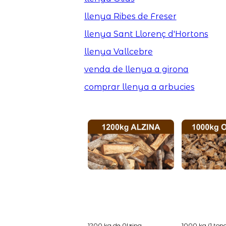
llenya Ribes de Freser
llenya Sant Llorenç d'Hortons
llenya Vallcebre
venda de llenya a girona
comprar llenya a arbucies
1200 kg de Alzina...
1000 kg (1 tona