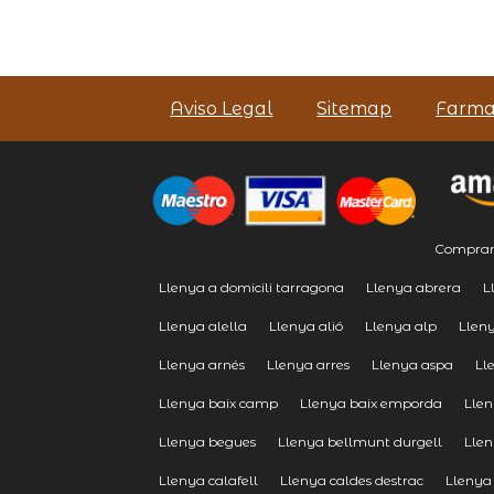
Aviso Legal
Sitemap
Farma
Comprar 
Llenya a domicili tarragona
Llenya abrera
L
Llenya alella
Llenya alió
Llenya alp
Llen
Llenya arnés
Llenya arres
Llenya aspa
Ll
Llenya baix camp
Llenya baix emporda
Lle
Llenya begues
Llenya bellmunt durgell
Lle
Llenya calafell
Llenya caldes destrac
Llenya