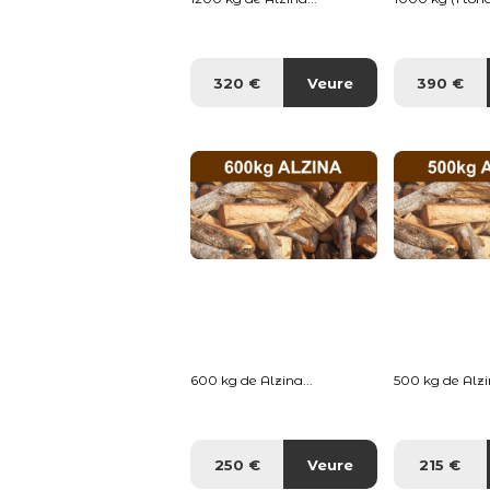
320 €
Veure
390 €
600 kg de Alzina...
500 kg de Alzin
250 €
Veure
215 €