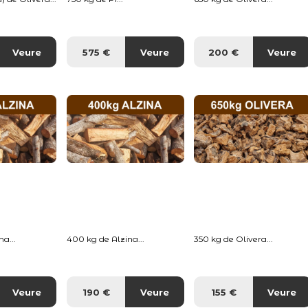
Veure
575 €
Veure
200 €
Veure
a...
400 kg de Alzina...
350 kg de Olivera...
Veure
190 €
Veure
155 €
Veure