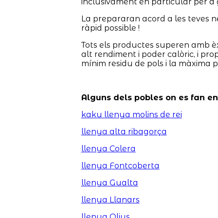
inclusivament en particular per a 
La prepararan acord a les teves nec
ràpid possible !
Tots els productes superen amb èx
alt rendiment i poder calòric, i pr
mínim residu de pols i la màxima p
Alguns dels pobles on es fan e
kaku llenya molins de rei
llenya alta ribagorça
llenya Colera
llenya Fontcoberta
llenya Gualta
llenya Llanars
llenya Olius