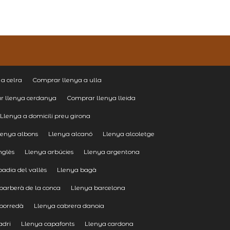
a celra
Comprar llenya a ulla
r llenya cerdanya
Comprar llenya lleida
Llenya a domicili preu girona
lenya albons
Llenya alcanó
Llenya alcoletge
nglès
Llenya arbúcies
Llenya argentona
badia del vallès
Llenya bagà
barberà de la conca
Llenya barcelona
borredà
Llenya cabrera danoia
adri
Llenya capafonts
Llenya cardona