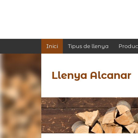
Inici
Tipus de llenya
Produc
Llenya Alcanar