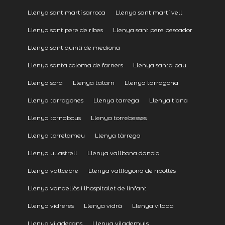
Llenya sant martí sarroca
Llenya sant martí vell
Llenya sant pere de ribes
Llenya sant pere pescador
Llenya sant quintí de mediona
Llenya santa coloma de farners
Llenya santa pau
Llenya sora
Llenya talarn
Llenya tarragona
Llenya tarragones
Llenya tarrega
Llenya tiana
Llenya tornabous
Llenya torrebesses
Llenya torrelameu
Llenya tàrrega
Llenya ullastrell
Llenya vallbona danoia
Llenya vallcebre
Llenya vallfogona de ripollès
Llenya vandellòs i lhospitalet de linfant
Llenya vidreres
Llenya vidrà
Llenya vilada
Llenya viladecans
Llenya vilademuls