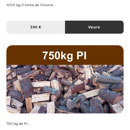
1000 kg (1 tona) de Olivera...
390 €
Veure
750 kg de Pi...