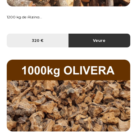
1200 kg de Alzina...
320 €
Veure