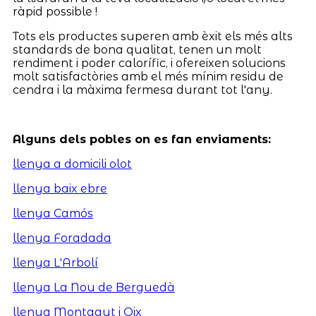
ràpid possible !
Tots els productes superen amb èxit els més alts
standards de bona qualitat, tenen un molt
rendiment i poder calorífic, i ofereixen solucions
molt satisfactòries amb el més mínim residu de
cendra i la màxima fermesa durant tot l'any.
Alguns dels pobles on es fan enviaments:
llenya a domicili olot
llenya baix ebre
llenya Camós
llenya Foradada
llenya L'Arbolí
llenya La Nou de Berguedà
llenya Montagut i Oix