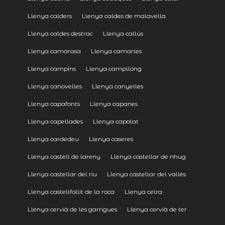
Llenya calders
Llenya caldes de malavella
Llenya caldes destrac
Llenya callús
Llenya camarasa
Llenya camarles
Llenya campins
Llenya campllong
Llenya canovelles
Llenya canyelles
Llenya capafonts
Llenya capanes
Llenya capellades
Llenya capolat
Llenya cardedeu
Llenya caseres
Llenya castell de lareny
Llenya castellar de nhug
Llenya castellar del riu
Llenya castellar del vallès
Llenya castellfollit de la roca
Llenya celra
Llenya cervià de les garrigues
Llenya cervià de ter