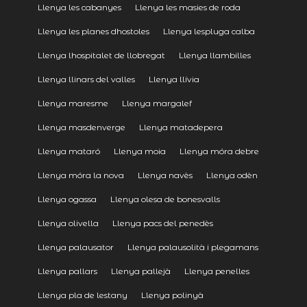
Llenya les cabanyes
Llenya les masies de roda
Llenya les planes dhostoles
Llenya lespluga calba
Llenya lhospitalet de llobregat
Llenya llambilles
Llenya llinars del valles
Llenya llívia
Llenya maresme
Llenya margalef
Llenya masdenverge
Llenya matadepera
Llenya mataró
Llenya moia
Llenya móra debre
Llenya móra la nova
Llenya navès
Llenya odèn
Llenya ogassa
Llenya olesa de bonesvalls
Llenya olivella
Llenya pacs del penedès
Llenya palausator
Llenya palausolità i plegamans
Llenya pallars
Llenya pallejà
Llenya penelles
Llenya pla de lestany
Llenya polinyà