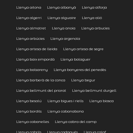
Llenya aitona
Llenya albanyà
Llenya alforja
Llenya algerri
Llenya alguaire
Llenya alió
Llenya almatret
Llenya anoia
Llenya arbucies
Llenya arbúcies
Llenya argenola
Llenya artesa de lleida
Llenya artesa de segre
Llenya baix empordà
Llenya balaguer
Llenya balsareny
Llenya banyeres del penedès
Llenya barberà de la conca
Llenya begur
Llenya bellmunt del priorat
Llenya bellmunt durgell
Llenya besalú
Llenya bigues i riells
Llenya biosca
Llenya bordils
Llenya cabanabona
Llenya cabanelles
Llenya cabra del camp
Llenya cabrils
Llenya cadaqués
Llenya calaf