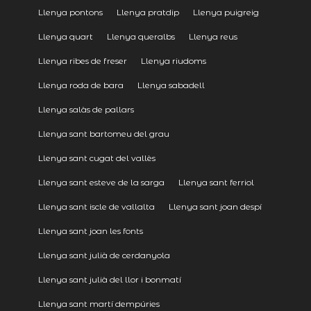
Llenya pontons
Llenya pratdip
Llenya puigreig
Llenya quart
Llenya queralbs
Llenya reus
Llenya ribes de freser
Llenya riudoms
Llenya roda de bara
Llenya sabadell
Llenya salàs de pallars
Llenya sant bartomeu del grau
Llenya sant cugat del vallès
Llenya sant esteve de la sarga
Llenya sant ferriol
Llenya sant iscle de vallalta
Llenya sant joan despí
Llenya sant joan les fonts
Llenya sant julià de cerdanyola
Llenya sant julià del llor i bonmatí
Llenya sant martí dempúries