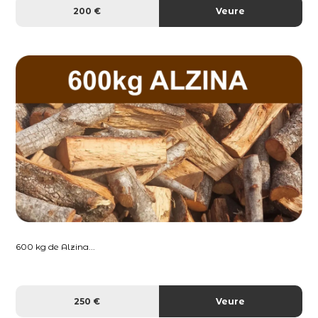
200 €
Veure
600 kg de Alzina...
250 €
Veure