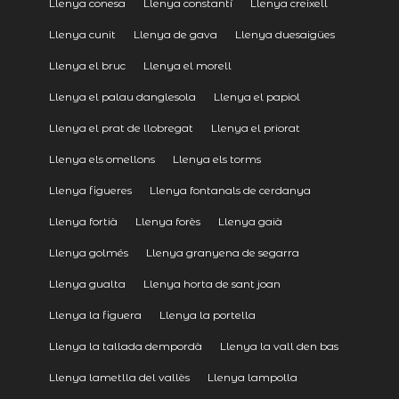
Llenya conesa
Llenya constantí
Llenya creixell
Llenya cunit
Llenya de gava
Llenya duesaigües
Llenya el bruc
Llenya el morell
Llenya el palau danglesola
Llenya el papiol
Llenya el prat de llobregat
Llenya el priorat
Llenya els omellons
Llenya els torms
Llenya figueres
Llenya fontanals de cerdanya
Llenya fortià
Llenya forès
Llenya gaià
Llenya golmés
Llenya granyena de segarra
Llenya gualta
Llenya horta de sant joan
Llenya la figuera
Llenya la portella
Llenya la tallada dempordà
Llenya la vall den bas
Llenya lametlla del vallès
Llenya lampolla