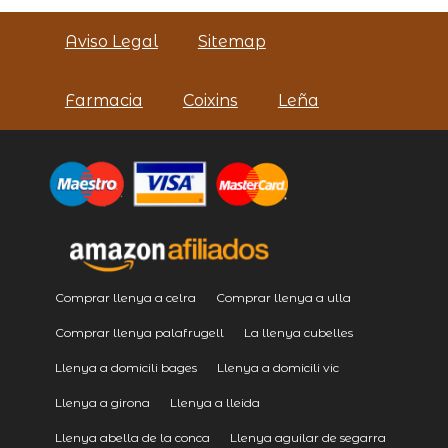
Aviso Legal
Sitemap
Farmacia
Coixins
Leña
Comprar llenya a celra
Comprar llenya a ulla
Comprar llenya palafrugell
La llenya cubelles
Llenya a domicili bages
Llenya a domicili vic
Llenya a girona
Llenya a lleida
Llenya abella de la conca
Llenya aguilar de segarra