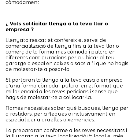
còmodament !
¿ Vols sol·licitar llenya a la teva llar o
empresa ?
Llenyataires.cat et confereix el servei de
comercialització de llenya fins a la teva llar o
comerç de la forma mes còmoda i pulcra en
diferents configuracions per a ubicar al teu
garatge o espai en caixes o sacs a fi que no hagis
de molestar-te a posar-la.
Et portaran la llenya a la teva casa o empresa
d'una forma còmoda i pulcra, en el format que
millor encaixi a les teves peticions i sense que
hagis de molestar-te a col·locar-la.
Només necessites saber què busques, llenya per
a rostidors, per a fleques o inclusivament en
especial per a graelles o xemeneies.
La prepararan conforme a les teves necessitats i
la lliuraran a la teva localització i/o local el més