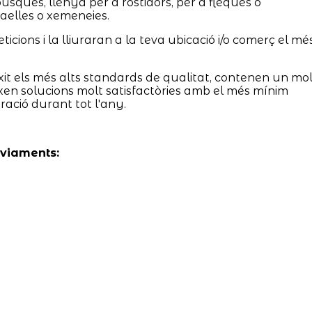
sques, llenya per a rostidors, per a fleques o
aelles o xemeneies.
icions i la lliuraran a la teva ubicació i/o comerç el mé
it els més alts standards de qualitat, contenen un mol
eixen solucions molt satisfactòries amb el més mínim
ació durant tot l'any.
nviaments: