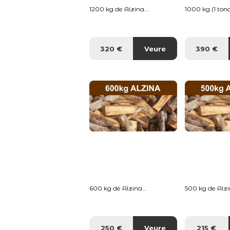
1200 kg de Alzina...
1000 kg (1 tona
320 €
Veure
390 €
600 kg de Alzina...
500 kg de Alzin
250 €
Veure
215 €