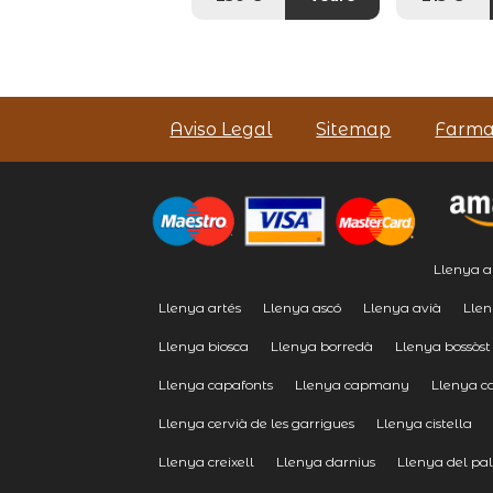
Aviso Legal
Sitemap
Farma
Llenya a
Llenya artés
Llenya ascó
Llenya avià
Llen
Llenya biosca
Llenya borredà
Llenya bossòst
Llenya capafonts
Llenya capmany
Llenya ca
Llenya cervià de les garrigues
Llenya cistella
Llenya creixell
Llenya darnius
Llenya del pal