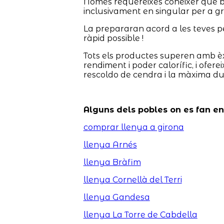
Només requereixes conèixer què bu
inclusivament en singular per a gr
La prepararan acord a les teves pet
ràpid possible !
Tots els productes superen amb èx
rendiment i poder calorífic, i ofer
rescoldo de cendra i la màxima dur
Alguns dels pobles on es fan e
comprar llenya a girona
llenya Arnés
llenya Bràfim
llenya Cornellà del Terri
llenya Gandesa
llenya La Torre de Cabdella