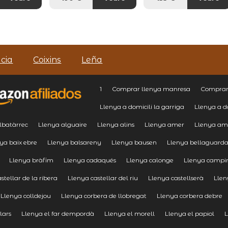
cia
Coixins
Leña
1
Comprar llenya manresa
Comprar 
Llenya a domicili la garriga
Llenya a do
lbatàrrec
Llenya alguaire
Llenya alins
Llenya amer
Llenya am
ya baix ebre
Llenya balsareny
Llenya bausen
Llenya bellaguard
Llenya bràfim
Llenya cadaqués
Llenya calonge
Llenya campi
stellar de la ribera
Llenya castellar del riu
Llenya castellserà
Llen
Llenya colldejou
Llenya corbera de llobregat
Llenya corbera debre
lars
Llenya el far dempordà
Llenya el morell
Llenya el papiol
L