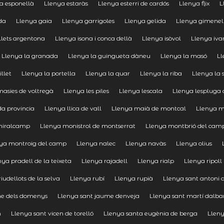
a esponellà
Llenya estaràs
Llenya esterri de cardós
Llenya flix
L
da
Llenya gaia
Llenya garrigoles
Llenya gelida
Llenya gimenells
llets argentona
Llenya isona i conca dellà
Llenya isòvol
Llenya iva
Llenya la granada
Llenya la guingueta dàneu
Llenya la masó
Ll
illet
Llenya la portella
Llenya la quar
Llenya la riba
Llenya la 
masies de voltregà
Llenya les piles
Llenya lescala
Llenya lespluga 
da provincia
Llenya llica de vall
Llenya maià de montcal
Llenya 
miralcamp
Llenya monistrol de montserrat
Llenya montbrió del cam
ya montroig del camp
Llenya nalec
Llenya navàs
Llenya olius
nya pradell de la teixeta
Llenya rajadell
Llenya rialp
Llenya ripoll
iudellots de la selva
Llenya rubí
Llenya rupià
Llenya sant antoni 
me dels domenys
Llenya sant jaume denveja
Llenya sant martí dalba
n
Llenya sant vicen de torelló
Llenya santa eugènia de berga
Llen