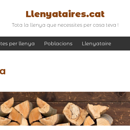
Llenyataires.cat
Tota la llenya que necessites per casa teva !
tes per llenya
Poblacions
Llenyataire
na