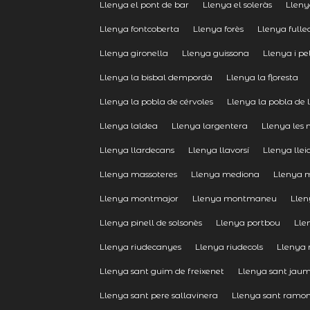
Llenya el pont de bar
Llenya el soleràs
Lleny
Llenya fontcoberta
Llenya forès
Llenya fulle
Llenya gironella
Llenya guissona
Llenya i pe
Llenya la bisbal dempordà
Llenya la floresta
Llenya la pobla de cérvoles
Llenya la pobla de l
Llenya laldea
Llenya largentera
Llenya les 
Llenya llardecans
Llenya llavorsí
Llenya llei
Llenya massoteres
Llenya mediona
Llenya 
Llenya montmajor
Llenya montmaneu
Llen
Llenya pinell de solsonès
Llenya portbou
Lle
Llenya riudecanyes
Llenya riudecols
Llenya r
Llenya sant guim de freixenet
Llenya sant jau
Llenya sant pere sallavinera
Llenya sant ramo