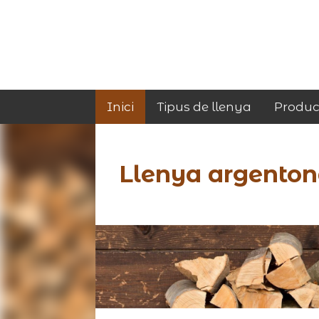
Inici
Tipus de llenya
Produc
Llenya argento