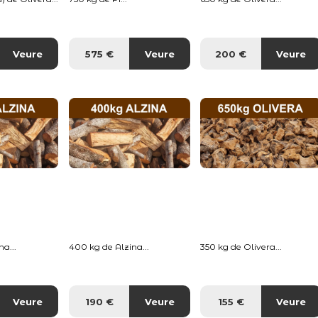
Veure
575 €
Veure
200 €
Veure
a...
400 kg de Alzina...
350 kg de Olivera...
Veure
190 €
Veure
155 €
Veure