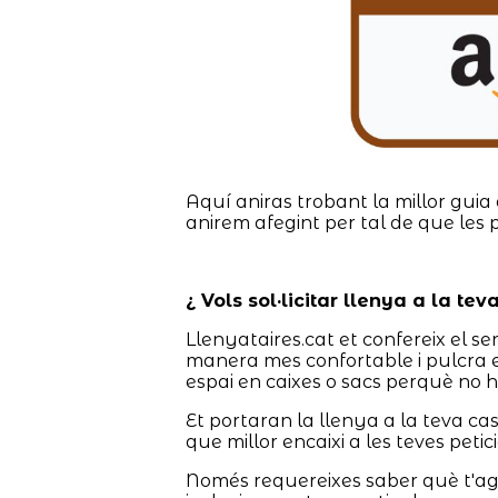
Aquí aniras trobant la millor guia 
anirem afegint per tal de que les 
¿ Vols sol·licitar llenya a la te
Llenyataires.cat et confereix el se
manera mes confortable i pulcra e
espai en caixes o sacs perquè no h
Et portaran la llenya a la teva c
que millor encaixi a les teves peti
Només requereixes saber què t'agr