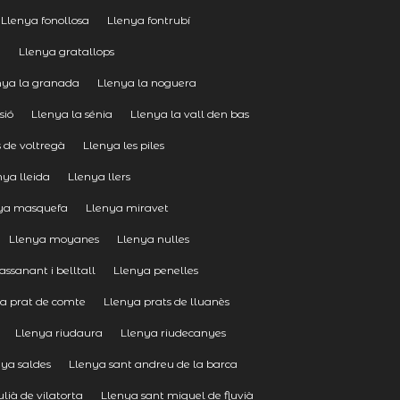
Llenya fonollosa
Llenya fontrubí
a
Llenya gratallops
nya la granada
Llenya la noguera
sió
Llenya la sénia
Llenya la vall den bas
s de voltregà
Llenya les piles
nya lleida
Llenya llers
ya masquefa
Llenya miravet
Llenya moyanes
Llenya nulles
assanant i belltall
Llenya penelles
a prat de comte
Llenya prats de lluanès
Llenya riudaura
Llenya riudecanyes
nya saldes
Llenya sant andreu de la barca
ulià de vilatorta
Llenya sant miquel de fluvià