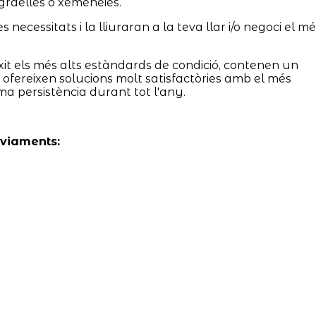
graelles o xemeneies.
necessitats i la lliuraran a la teva llar i/o negoci el mé
it els més alts estàndards de condició, contenen un
 i ofereixen solucions molt satisfactòries amb el més
ma persistència durant tot l'any.
nviaments: