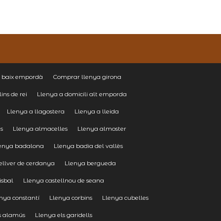
 baix empordà
Comprar llenya girona
ins de rei
Llenya a domicili alt emporda
Llenya a llagostera
Llenya a lleida
ns
Llenya almacelles
Llenya almoster
enya badalona
Llenya badia del vallès
ellver de cerdanya
Llenya bergueda
isbal
Llenya castellnou de seana
nya constantí
Llenya corbins
Llenya cubelles
s alamús
Llenya els garidells