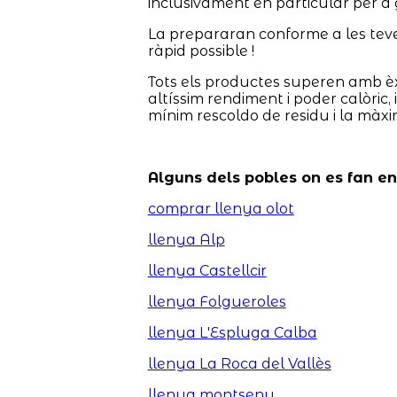
inclusivament en particular per a 
La prepararan conforme a les teves 
ràpid possible !
Tots els productes superen amb èx
altíssim rendiment i poder calòric,
mínim rescoldo de residu i la màxi
Alguns dels pobles on es fan e
comprar llenya olot
llenya Alp
llenya Castellcir
llenya Folgueroles
llenya L'Espluga Calba
llenya La Roca del Vallès
llenya montseny