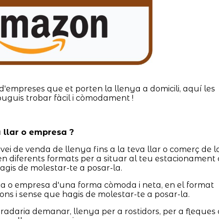
d'empreses que et porten la llenya a domicili, aquí les
puguis trobar fàcil i còmodament !
va llar o empresa ?
rvei de venda de llenya fins a la teva llar o comerç de l
n diferents formats per a situar al teu estacionament 
agis de molestar-te a posar-la.
asa o empresa d'una forma còmoda i neta, en el format
cions i sense que hagis de molestar-te a posar-la.
adaria demanar, llenya per a rostidors, per a fleques 