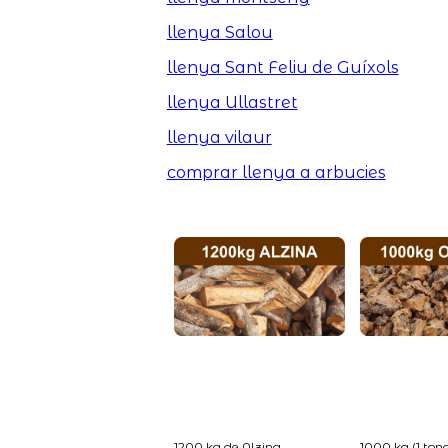
llenya Salou
llenya Sant Feliu de Guíxols
llenya Ullastret
llenya vilaur
comprar llenya a arbucies
1200 kg de Alzina...
1000 kg (1 tona