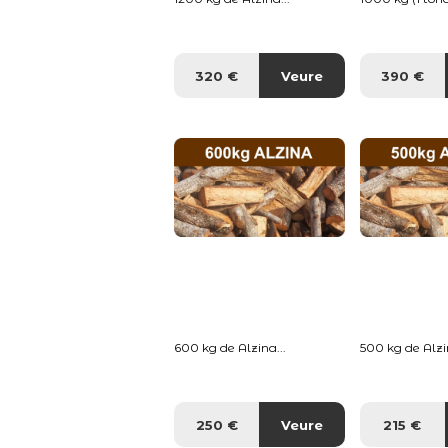
320 €
Veure
390 €
600 kg de Alzina...
500 kg de Alzin
250 €
Veure
215 €