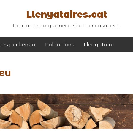
Llenyataires.cat
Tota la llenya que necessites per casa teva !
tes per llenya
Poblacions
Llenyataire
eu