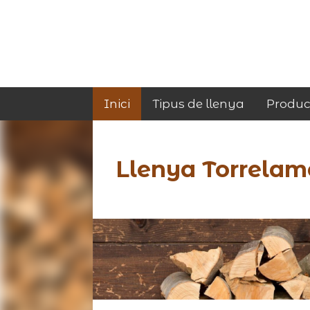
Inici
Tipus de llenya
Produc
Llenya Torrelam