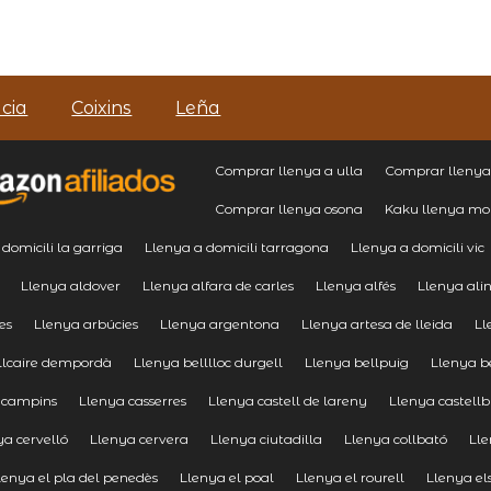
cia
Coixins
Leña
Comprar llenya a ulla
Comprar llenya
Comprar llenya osona
Kaku llenya mol
domicili la garriga
Llenya a domicili tarragona
Llenya a domicili vic
Llenya aldover
Llenya alfara de carles
Llenya alfés
Llenya ali
es
Llenya arbúcies
Llenya argentona
Llenya artesa de lleida
Ll
llcaire dempordà
Llenya belllloc durgell
Llenya bellpuig
Llenya b
 campins
Llenya casserres
Llenya castell de lareny
Llenya castellb
ya cervelló
Llenya cervera
Llenya ciutadilla
Llenya collbató
Lle
lenya el pla del penedès
Llenya el poal
Llenya el rourell
Llenya el