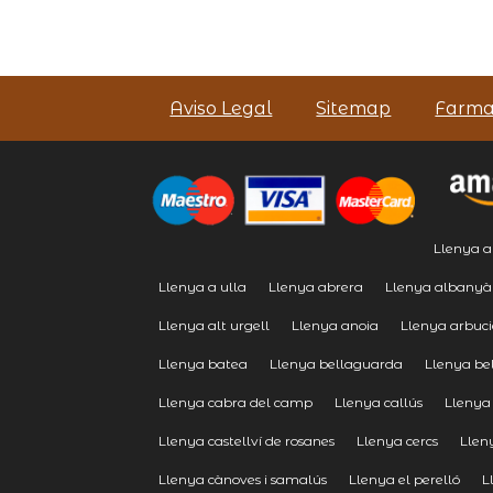
Aviso Legal
Sitemap
Farma
Llenya a 
Llenya a ulla
Llenya abrera
Llenya albanyà
Llenya alt urgell
Llenya anoia
Llenya arbuci
Llenya batea
Llenya bellaguarda
Llenya be
Llenya cabra del camp
Llenya callús
Llenya
Llenya castellví de rosanes
Llenya cercs
Llen
Llenya cànoves i samalús
Llenya el perelló
L