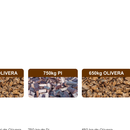
) de Olivera...
750 kg de Pi...
650 kg de Olivera...