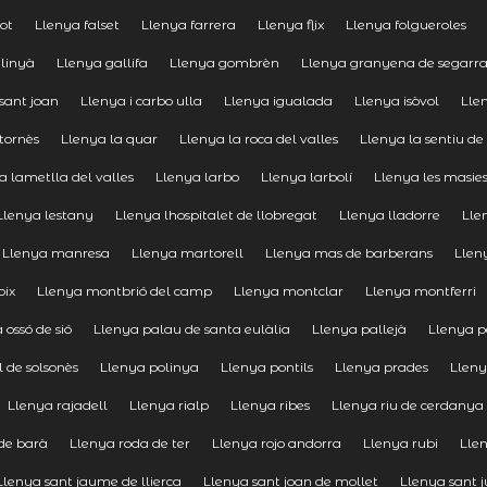
ot
Llenya falset
Llenya farrera
Llenya flix
Llenya folgueroles
alinyà
Llenya gallifa
Llenya gombrèn
Llenya granyena de segarr
sant joan
Llenya i carbo ulla
Llenya igualada
Llenya isòvol
Lle
tornès
Llenya la quar
Llenya la roca del valles
Llenya la sentiu de 
a lametlla del valles
Llenya larbo
Llenya larbolí
Llenya les masie
Llenya lestany
Llenya lhospitalet de llobregat
Llenya lladorre
Lle
Llenya manresa
Llenya martorell
Llenya mas de barberans
Llen
oix
Llenya montbrió del camp
Llenya montclar
Llenya montferri
 ossó de sió
Llenya palau de santa eulàlia
Llenya pallejà
Llenya p
l de solsonès
Llenya polinya
Llenya pontils
Llenya prades
Lleny
Llenya rajadell
Llenya rialp
Llenya ribes
Llenya riu de cerdanya
de barà
Llenya roda de ter
Llenya rojo andorra
Llenya rubi
Lle
Llenya sant jaume de llierca
Llenya sant joan de mollet
Llenya sant j