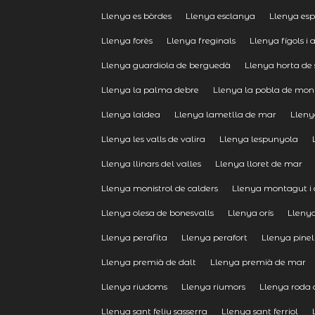
Llenya es bòrdes
Llenya esclanya
Llenya esp
Llenya forès
Llenya freginals
Llenya fígols i 
Llenya guardiola de berguedà
Llenya horta de 
Llenya la palma debre
Llenya la pobla de mon
Llenya laldea
Llenya lametlla de mar
Lleny
Llenya les valls de valira
Llenya lespunyola
Llenya llinars del valles
Llenya lloret de mar
Llenya monistrol de calders
Llenya montagut i 
Llenya olesa de bonesvalls
Llenya orís
Llenya
Llenya perafita
Llenya perafort
Llenya pinel
Llenya premià de dalt
Llenya premià de mar
Llenya riudoms
Llenya riumors
Llenya roda 
Llenya sant feliu sasserra
Llenya sant ferriol