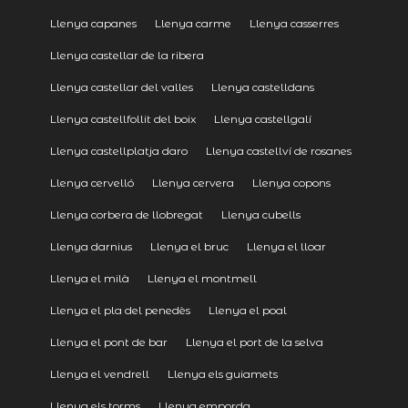
Llenya capanes
Llenya carme
Llenya casserres
Llenya castellar de la ribera
Llenya castellar del valles
Llenya castelldans
Llenya castellfollit del boix
Llenya castellgalí
Llenya castellplatja daro
Llenya castellví de rosanes
Llenya cervelló
Llenya cervera
Llenya copons
Llenya corbera de llobregat
Llenya cubells
Llenya darnius
Llenya el bruc
Llenya el lloar
Llenya el milà
Llenya el montmell
Llenya el pla del penedès
Llenya el poal
Llenya el pont de bar
Llenya el port de la selva
Llenya el vendrell
Llenya els guiamets
Llenya els torms
Llenya emporda