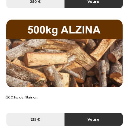
250 €
Veure
500 kg de Alzina...
215 €
Veure