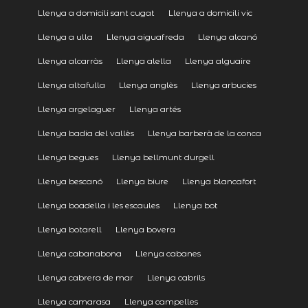
Llenya a domicili sant cugat
Llenya a domicili vic
Llenya a ulla
Llenya aiguafreda
Llenya alcanó
Llenya alcarràs
Llenya alella
Llenya alguaire
Llenya altafulla
Llenya anglès
Llenya arbucies
Llenya argelaguer
Llenya artés
Llenya badia del vallès
Llenya barberà de la conca
Llenya begues
Llenya bellmunt durgell
Llenya bescanó
Llenya biure
Llenya blancafort
Llenya boadella i les escaules
Llenya bot
Llenya botarell
Llenya bovera
Llenya cabanabona
Llenya cabanes
Llenya cabrera de mar
Llenya cabrils
Llenya camarasa
Llenya campelles