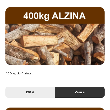
400 kg de Alzina...
190 €
Veure