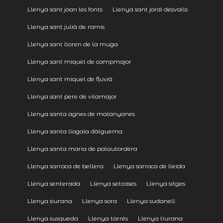
Llenya sant joan les fonts
Llenya sant jordi desvalls
Llenya sant julià de ramis
Llenya sant lloren de la muga
Llenya sant miquel de campmajor
Llenya sant miquel de fluvià
Llenya sant pere de vilamajor
Llenya santa agnes de malanyanes
Llenya santa llogaia dàlguema
Llenya santa maria de palautordera
Llenya sarroca de bellera
Llenya sarroca de lleida
Llenya senterada
Llenya setcases
Llenya sitges
Llenya siurana
Llenya sora
Llenya sudanell
Llenya susqueda
Llenya tarrés
Llenya tiurana