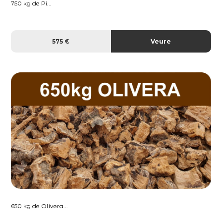
750 kg de Pi...
575 €
Veure
650 kg de Olivera...