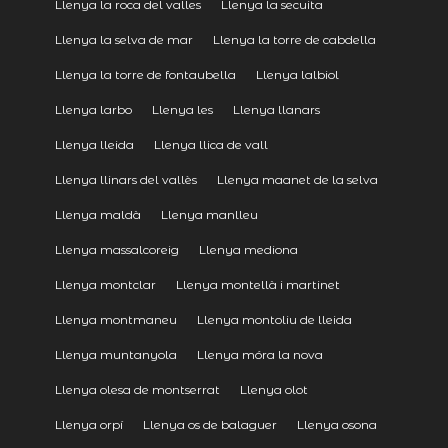
Llenya la roca del valles
Llenya la secuita
Llenya la selva de mar
Llenya la torre de cabdella
Llenya la torre de fontaubella
Llenya lalbiol
Llenya larbo
Llenya les
Llenya llanars
Llenya lleida
Llenya llica de vall
Llenya llinars del vallès
Llenya maanet de la selva
Llenya maldà
Llenya manlleu
Llenya massalcoreig
Llenya mediona
Llenya montclar
Llenya montellà i martinet
Llenya montmaneu
Llenya montoliu de lleida
Llenya muntanyola
Llenya móra la nova
Llenya olesa de montserrat
Llenya olot
Llenya orpí
Llenya os de balaguer
Llenya osona