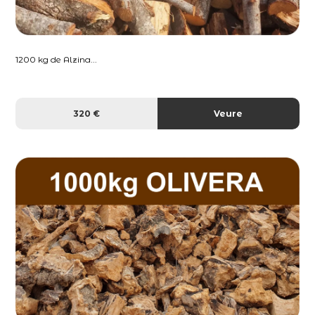
1200 kg de Alzina...
320 €
Veure