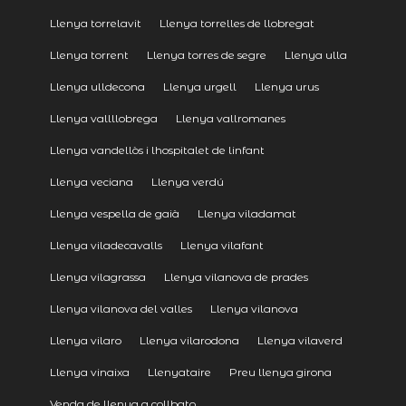
Llenya torrelavit
Llenya torrelles de llobregat
Llenya torrent
Llenya torres de segre
Llenya ulla
Llenya ulldecona
Llenya urgell
Llenya urus
Llenya vallllobrega
Llenya vallromanes
Llenya vandellòs i lhospitalet de linfant
Llenya veciana
Llenya verdú
Llenya vespella de gaià
Llenya viladamat
Llenya viladecavalls
Llenya vilafant
Llenya vilagrassa
Llenya vilanova de prades
Llenya vilanova del valles
Llenya vilanova
Llenya vilaro
Llenya vilarodona
Llenya vilaverd
Llenya vinaixa
Llenyataire
Preu llenya girona
Venda de llenya a collbato