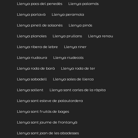
Llenya pacs del penedès
Llenya palamós
Llenya parlavà
Llenya peramola
Llenya pinell de solsonès
Llenya pinós
Llenya planoles
Llenya prullans
Llenya renau
Llenya ribera de lebre
Llenya riner
Llenya riudaura
Llenya riudecols
Llenya roda de barà
Llenya roda de ter
Llenya sabadell
Llenya sales de llierca
Llenya sallent
Llenya sant carles de la ràpita
Llenya sant esteve de palautordera
Llenya sant fruitós de bages
Llenya sant jaume de frontanyà
Llenya sant joan de les abadesses