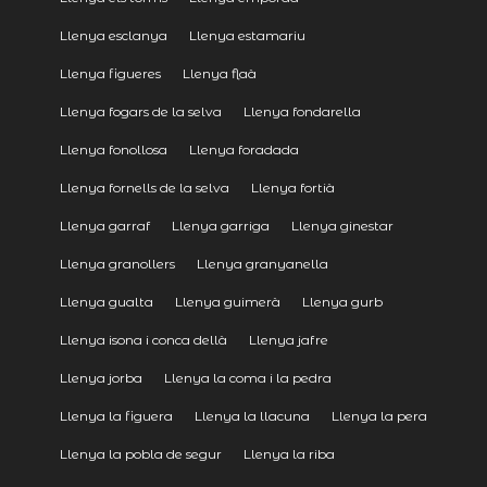
Llenya esclanya
Llenya estamariu
Llenya figueres
Llenya flaà
Llenya fogars de la selva
Llenya fondarella
Llenya fonollosa
Llenya foradada
Llenya fornells de la selva
Llenya fortià
Llenya garraf
Llenya garriga
Llenya ginestar
Llenya granollers
Llenya granyanella
Llenya gualta
Llenya guimerà
Llenya gurb
Llenya isona i conca dellà
Llenya jafre
Llenya jorba
Llenya la coma i la pedra
Llenya la figuera
Llenya la llacuna
Llenya la pera
Llenya la pobla de segur
Llenya la riba