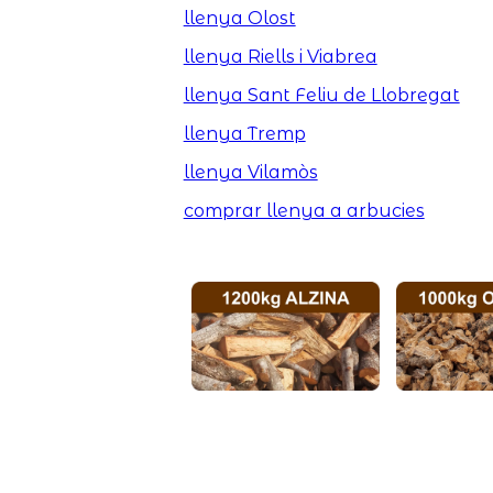
llenya Olost
llenya Riells i Viabrea
llenya Sant Feliu de Llobregat
llenya Tremp
llenya Vilamòs
comprar llenya a arbucies