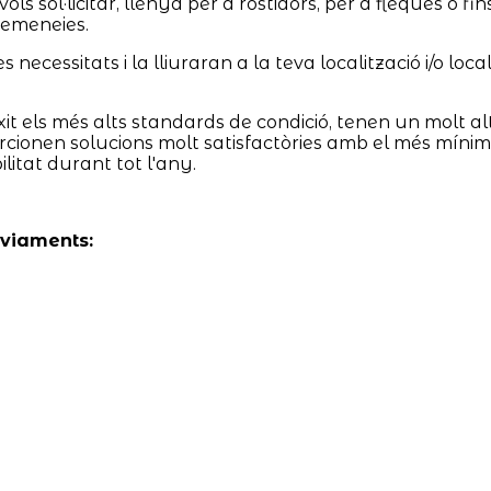
sol·licitar, llenya per a rostidors, per a fleques o fins
 xemeneies.
ecessitats i la lliuraran a la teva localització i/o loca
t els més alts standards de condició, tenen un molt al
porcionen solucions molt satisfactòries amb el més mínim
litat durant tot l'any.
nviaments: