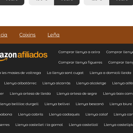
cia
Coixins
Leña
Comprar llenya a celra
Comprar llenya
Comprar llenya figueres
Comprar lle
a les masies de voltrega
La llenya sant cugat
Llenya a domicili lleida
Llenya albatàrrec
Llenya alcarràs
Llenya alcoletge
Llenya alfé
er
Llenya artesa de lleida
Llenya artesa de segre
Llenya baix ca
Llenya belllloc durgell
Llenya bellvei
Llenya bescanó
Llenya biure
nabona
Llenya cabrils
Llenya cadaqués
Llenya calaf
Llenya ca
serres
Llenya castellet i la gornal
Llenya castellolí
Llenya castellpl