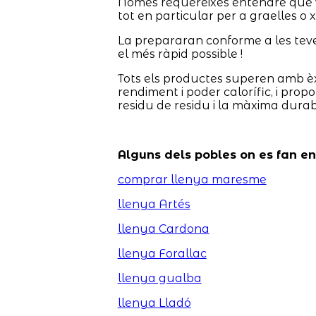
Només requereixes entendre què vols 
tot en particular per a graelles o
La prepararan conforme a les teves n
el més ràpid possible !
Tots els productes superen amb èxi
rendiment i poder calorífic, i pro
residu de residu i la màxima durabi
Alguns dels pobles on es fan e
comprar llenya maresme
llenya Artés
llenya Cardona
llenya Forallac
llenya gualba
llenya Lladó