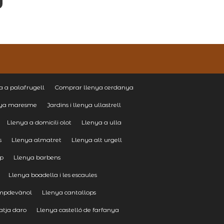
 a palafrugell
Comprar llenya cerdanya
nya maresme
Jardins i llenya ullastrell
Llenya a domicili olot
Llenya a ulla
s
Llenya almatret
Llenya alt urgell
mp
Llenya barbens
Llenya boadella i les escaules
mpdevànol
Llenya cantallops
atja daro
Llenya castelló de farfanya