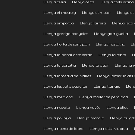
Llenya celra
Llenya cercs
Llenya collsuspina
Llenya el masroig
Llenya el molar
Llenya el
Llenya emporda
Llenya farrera
Llenya feca 
Llenya garriga banyoles
Llenya garriguella
Llenya horta de sant joan
Llenya hostalric
Ll
Llenya la bisbal dempordà
Llenya la febró
L
Llenya la portella
Llenya la quar
Llenya la r
Llenya lametlla del valles
Llenya lametlla del 
Llenya les valls daguilar
Llenya llanars
Llen
Llenya mediona
Llenya mollet de peralada
Llenya navata
Llenya navès
Llenya olius
Llenya polinyà
Llenya pratdip
Llenya puigd
Llenya ribera de lebre
Llenya riells i viabrea