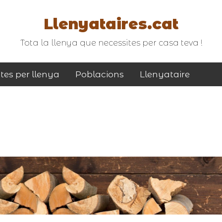
Llenyataires.cat
Tota la llenya que necessites per casa teva !
tes per llenya
Poblacions
Llenyataire