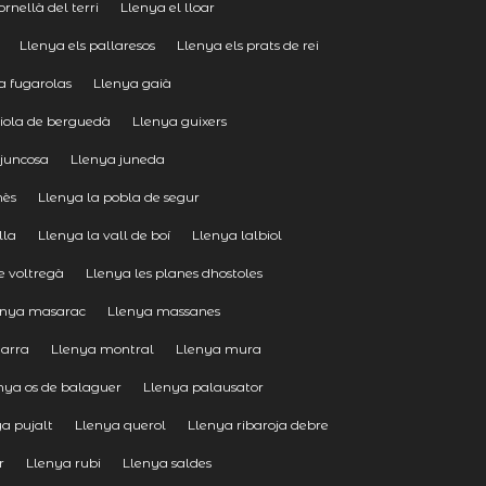
rnellà del terri
Llenya el lloar
Llenya els pallaresos
Llenya els prats de rei
a fugarolas
Llenya gaià
iola de berguedà
Llenya guixers
 juncosa
Llenya juneda
nès
Llenya la pobla de segur
lla
Llenya la vall de boí
Llenya lalbiol
e voltregà
Llenya les planes dhostoles
enya masarac
Llenya massanes
garra
Llenya montral
Llenya mura
nya os de balaguer
Llenya palausator
a pujalt
Llenya querol
Llenya ribaroja debre
r
Llenya rubi
Llenya saldes