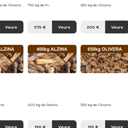
) de Olivera...
750 kg de Pi...
650 kg de Olivera...
Veure
575 €
Veure
200 €
Veure
a...
400 kg de Alzina...
350 kg de Olivera...
Veure
190 €
Veure
155 €
Veure