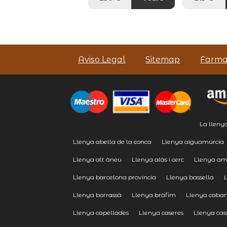
Aviso Legal
Sitemap
Farma
La lleny
Llenya abella de la conca
Llenya aiguamúrcia
Llenya alt àneu
Llenya alàs i cerc
Llenya am
Llenya barcelona provincia
Llenya bassella
Llenya borrassà
Llenya bràfim
Llenya caba
Llenya capellades
Llenya caseres
Llenya cas