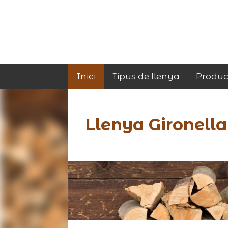
Inici
Tipus de llenya
Produc
Llenya Gironella