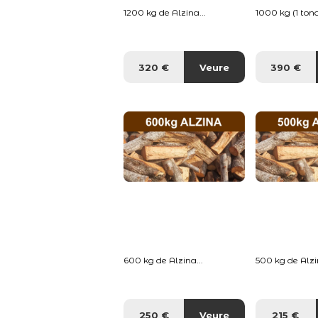
1200 kg de Alzina...
1000 kg (1 tona
320 €
Veure
390 €
600 kg de Alzina...
500 kg de Alzin
250 €
Veure
215 €