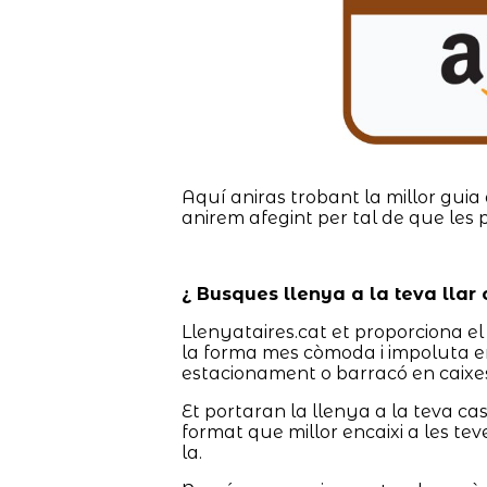
Aquí aniras trobant la millor guia 
anirem afegint per tal de que les 
¿ Busques llenya a la teva llar
Llenyataires.cat et proporciona el 
la forma mes còmoda i impoluta en
estacionament o barracó en caixes
Et portaran la llenya a la teva c
format que millor encaixi a les tev
la.