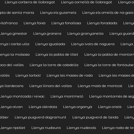
Llenya corbera de llobregat
Llenya cornellà de llobregat
Llenya co
 pla de santa maria
Llenya els guiamets
Llenya els omells de na gaia
vilafranca
Llenya foixà
Llenya fonollosa
Llenya foradada
Lleny
Llenya ginestar
Llenya granera
Llenya granyanella
Llenya guard
enya i carbo ulla
Llenya igualada
Llenya ivars de noguera
Llenya
lenya la molsosa
Llenya la pobla de lillet
Llenya la pobla de montor
oca del vallès
Llenya la torre de cabdella
Llenya la torre de fontaube
vallès
Llenya larbolí
Llenya les masies de roda
Llenya les masies d
ya llardecans
Llenya llinars del valles
Llenya maià de montcal
Ll
Llenya montcada i reixac
Llenya montmeló
Llenya montornès de se
Llenya olvan
Llenya olèrdola
Llenya organyà
Llenya oristà
Lle
àlber
Llenya puigverd dagramunt
Llenya puigverd de lleida
Lleny
Llenya ripollet
Llenya riudaura
Llenya riudecols
Llenya roda de te