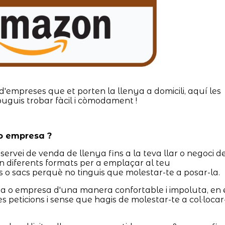
d'empreses que et porten la llenya a domicili, aquí les
puguis trobar fàcil i còmodament !
 o empresa ?
servei de venda de llenya fins a la teva llar o negoci d
 diferents formats per a emplaçar al teu
 o sacs perquè no tinguis que molestar-te a posar-la.
asa o empresa d'una manera confortable i impoluta, en 
es peticions i sense que hagis de molestar-te a col·locar