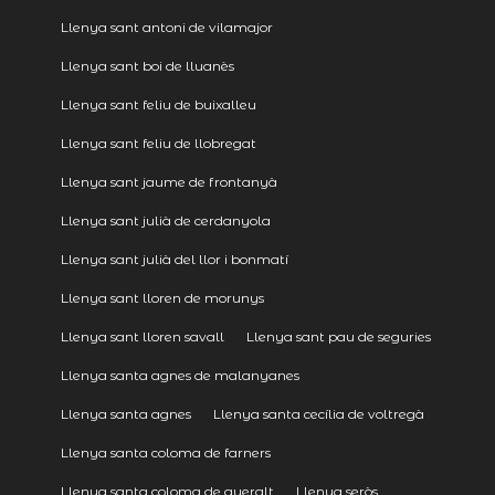
Llenya sant antoni de vilamajor
Llenya sant boi de lluanès
Llenya sant feliu de buixalleu
Llenya sant feliu de llobregat
Llenya sant jaume de frontanyà
Llenya sant julià de cerdanyola
Llenya sant julià del llor i bonmatí
Llenya sant lloren de morunys
Llenya sant lloren savall
Llenya sant pau de seguries
Llenya santa agnes de malanyanes
Llenya santa agnes
Llenya santa cecília de voltregà
Llenya santa coloma de farners
Llenya santa coloma de queralt
Llenya seròs