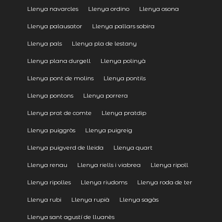
Llenya navarcles
Llenya ordino
Llenya osona
Llenya palausator
Llenya pallars sobira
Llenya pals
Llenya pla de lestany
Llenya plana durgell
Llenya polinyà
Llenya pont de molins
Llenya pontils
Llenya pontons
Llenya porrera
Llenya prat de comte
Llenya pratdip
Llenya puiggròs
Llenya puigreig
Llenya puigverd de lleida
Llenya quart
Llenya renau
Llenya riells i viabrea
Llenya ripoll
Llenya ripolles
Llenya riudoms
Llenya roda de ter
Llenya rubi
Llenya rupià
Llenya sagàs
Llenya sant agustí de lluanès