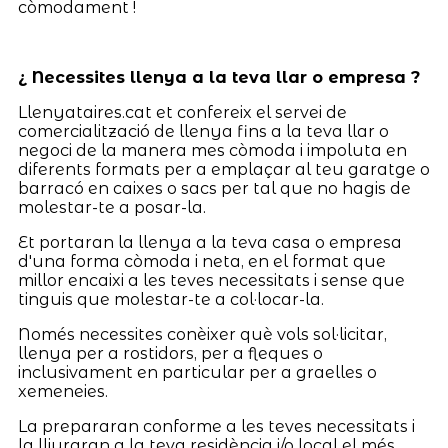
còmodament !
¿ Necessites llenya a la teva llar o empresa ?
Llenyataires.cat et confereix el servei de
comercialització de llenya fins a la teva llar o
negoci de la manera mes còmoda i impoluta en
diferents formats per a emplaçar al teu garatge o
barracó en caixes o sacs per tal que no hagis de
molestar-te a posar-la.
Et portaran la llenya a la teva casa o empresa
d'una forma còmoda i neta, en el format que
millor encaixi a les teves necessitats i sense que
tinguis que molestar-te a col·locar-la.
Només necessites conèixer què vols sol·licitar,
llenya per a rostidors, per a fleques o
inclusivament en particular per a graelles o
xemeneies.
La prepararan conforme a les teves necessitats i
la lliuraran a la teva residència i/o local el més