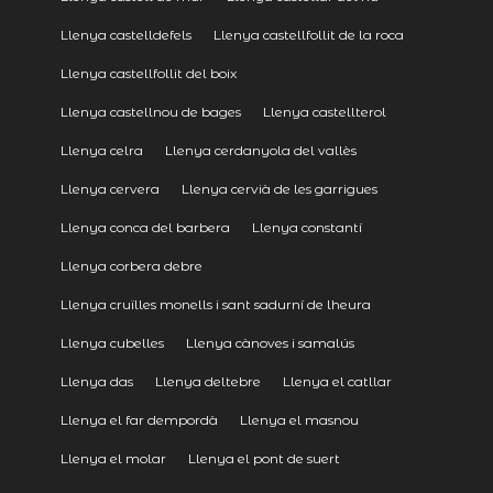
Llenya castelldefels
Llenya castellfollit de la roca
Llenya castellfollit del boix
Llenya castellnou de bages
Llenya castellterol
Llenya celra
Llenya cerdanyola del vallès
Llenya cervera
Llenya cervià de les garrigues
Llenya conca del barbera
Llenya constantí
Llenya corbera debre
Llenya cruïlles monells i sant sadurní de lheura
Llenya cubelles
Llenya cànoves i samalús
Llenya das
Llenya deltebre
Llenya el catllar
Llenya el far dempordà
Llenya el masnou
Llenya el molar
Llenya el pont de suert