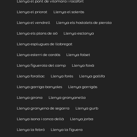
Llenya el pont de vilomara i rocafort
Llenya el priorat
Llenya el soleràs
Llenya el vendrell
Llenya els hostalets de pierola
Llenya els plans de sió
Llenya esclanya
Llenya esplugues de llobregat
Llenya esterri de cardós
Llenya falset
Llenya figuerola del camp
Llenya foixà
Llenya forallac
Llenya forès
Llenya gallifa
Llenya garriga banyoles
Llenya garrigàs
Llenya girona
Llenya granyanella
Llenya granyena de segarra
Llenya gurb
Llenya isona i conca dellà
Llenya jorba
Llenya la febró
Llenya la figuera