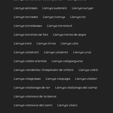
Llenya setcases
Llenya sudanell
Llenya sunyer
Llenya terrades
Llenya tivenys
Llenya tor
Llenya torrebesses
Llenya torrelavit
Llenya torrelles de foix
Llenya torres de segre
Llenya torà
Llenya tírvia
Llenya ulla
Llenya ullastrell
Llenya ullastret
Llenya urús
Llenya valles oriental
Llenya vallgorguina
Llenya vandellòs i lhospitalet de linfant
Llenya vidrà
Llenya vilagrassa
Llenya vilajuïga
Llenya vilaller
Llenya vilallonga de ter
Llenya vilallonga del camp
Llenya vilanova de la barca
Llenya vilanova del camí
Llenya vilaro