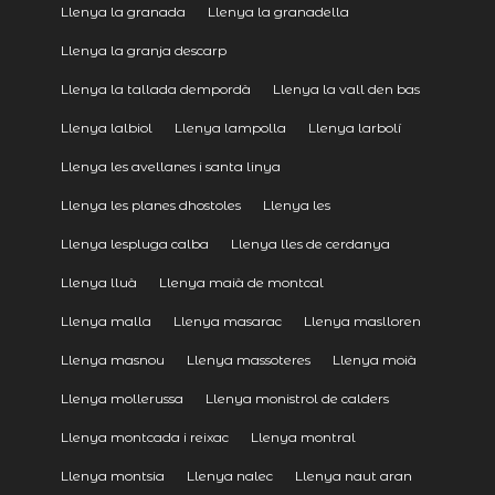
Llenya la granada
Llenya la granadella
Llenya la granja descarp
Llenya la tallada dempordà
Llenya la vall den bas
Llenya lalbiol
Llenya lampolla
Llenya larbolí
Llenya les avellanes i santa linya
Llenya les planes dhostoles
Llenya les
Llenya lespluga calba
Llenya lles de cerdanya
Llenya lluà
Llenya maià de montcal
Llenya malla
Llenya masarac
Llenya maslloren
Llenya masnou
Llenya massoteres
Llenya moià
Llenya mollerussa
Llenya monistrol de calders
Llenya montcada i reixac
Llenya montral
Llenya montsia
Llenya nalec
Llenya naut aran