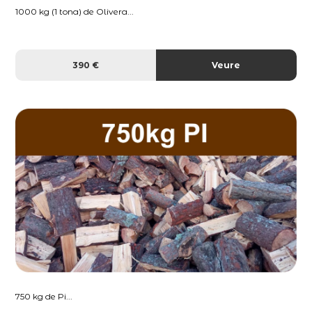
1000 kg (1 tona) de Olivera...
390 €
Veure
750 kg de Pi...