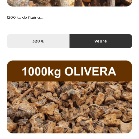
1200 kg de Alzina...
320 €
Veure