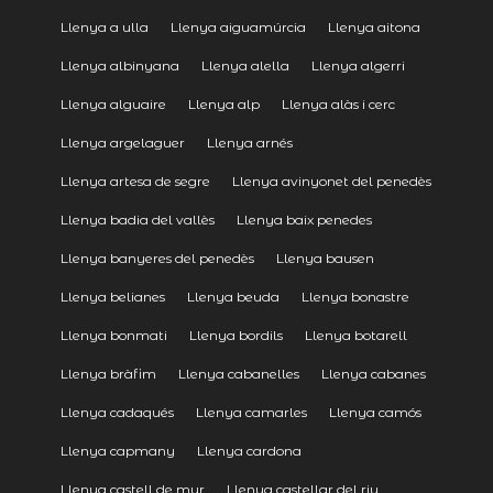
Llenya a ulla
Llenya aiguamúrcia
Llenya aitona
Llenya albinyana
Llenya alella
Llenya algerri
Llenya alguaire
Llenya alp
Llenya alàs i cerc
Llenya argelaguer
Llenya arnés
Llenya artesa de segre
Llenya avinyonet del penedès
Llenya badia del vallès
Llenya baix penedes
Llenya banyeres del penedès
Llenya bausen
Llenya belianes
Llenya beuda
Llenya bonastre
Llenya bonmati
Llenya bordils
Llenya botarell
Llenya bràfim
Llenya cabanelles
Llenya cabanes
Llenya cadaqués
Llenya camarles
Llenya camós
Llenya capmany
Llenya cardona
Llenya castell de mur
Llenya castellar del riu