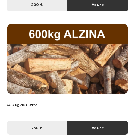
200 €
Veure
600 kg de Alzina...
250 €
Veure