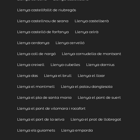
Llenya castellfollit de riubregós
Llenya castellnou de seana
Llenya castellserà
Llenya castelló de farfanya
Llenya celrà
Llenya cerdanya
Llenya cervelló
Llenya coll de nargó
Llenya cornudella de montsant
Llenya creixell
Llenya cubelles
Llenya darnius
Llenya das
Llenya el brull
Llenya el lloar
Llenya el montmell
Llenya el palau danglesola
Llenya el pla de santa maria
Llenya el pont de suert
Llenya el pont de vilomara i rocafort
Llenya el port de la selva
Llenya el prat de llobregat
Llenya els guiamets
Llenya emporda