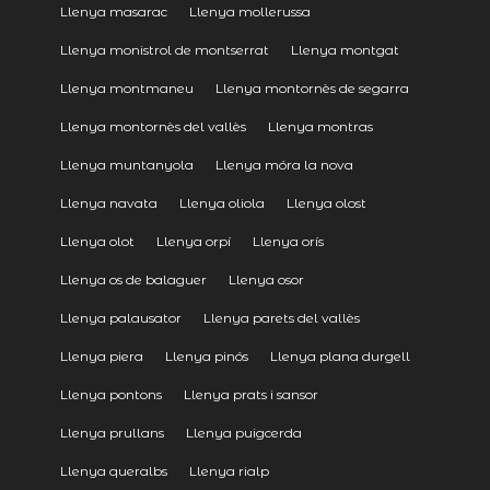
Llenya masarac
Llenya mollerussa
Llenya monistrol de montserrat
Llenya montgat
Llenya montmaneu
Llenya montornès de segarra
Llenya montornès del vallès
Llenya montras
Llenya muntanyola
Llenya móra la nova
Llenya navata
Llenya oliola
Llenya olost
Llenya olot
Llenya orpí
Llenya orís
Llenya os de balaguer
Llenya osor
Llenya palausator
Llenya parets del vallès
Llenya piera
Llenya pinós
Llenya plana durgell
Llenya pontons
Llenya prats i sansor
Llenya prullans
Llenya puigcerda
Llenya queralbs
Llenya rialp