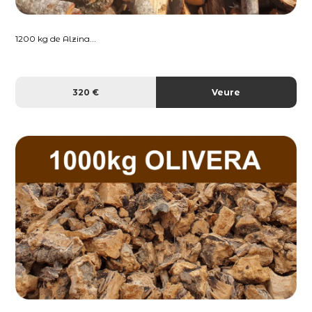
1200 kg de Alzina...
320 €
Veure