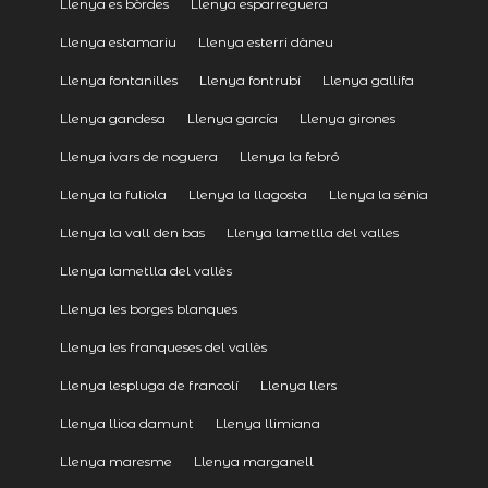
Llenya es bòrdes
Llenya esparreguera
Llenya estamariu
Llenya esterri dàneu
Llenya fontanilles
Llenya fontrubí
Llenya gallifa
Llenya gandesa
Llenya garcía
Llenya girones
Llenya ivars de noguera
Llenya la febró
Llenya la fuliola
Llenya la llagosta
Llenya la sénia
Llenya la vall den bas
Llenya lametlla del valles
Llenya lametlla del vallès
Llenya les borges blanques
Llenya les franqueses del vallès
Llenya lespluga de francolí
Llenya llers
Llenya llica damunt
Llenya llimiana
Llenya maresme
Llenya marganell