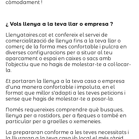
còmodament !
¿ Vols llenya a la teva llar o empresa ?
Llenyataires.cat et confereix el servei de
comercialització de llenya fins a la teva llar o
comerç de la forma mes confortable i pulcra en
diverses configuracions per a situar al teu
aparcament o espai en caixes o sacs amb
l'objectiu que no hagis de molestar-te a col·locar-
la.
Et portaran la llenya a la teva casa o empresa
d'una manera confortable i impoluta, en el
format que millor s'adapti a les teves peticions i
sense que hagis de molestar-te a posar-la.
Només requereixes comprendre què busques,
llenya per a rostidors, per a fleques o també en
particular per a graelles o xemeneies.
La prepararan conforme a les teves necessitats i
la lliuraran a la teva casa i/o local el més ràpid