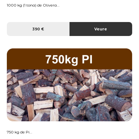
1000 kg (1 tona) de Olivera...
390 €
Veure
750 kg de Pi...