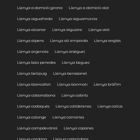
Llenya a domicili girona
Llenya a domicili olot
Llenya aiguafreda
Llenya aiguamúrcia
Llenya alcanar
Llenya alguaire
Llenya alió
Llenya alpens
Llenya alt emporda
Llenya anglès
Llenya argenola
Llenya arsèguel
Llenya baix penedes
Llenya begues
Llenya bellpuig
Llenya benissanet
Llenya blancafort
Llenya bonmati
Llenya bràfim
Llenya cabanabona
Llenya cabrils
Llenya cadaqués
Llenya calldetenes
Llenya callús
Llenya calonge
Llenya camarles
Llenya campdevànol
Llenya capanes
Llenya cardona
Llenya castelldans