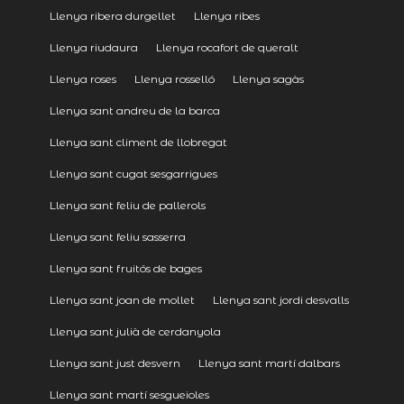
Llenya ribera durgellet
Llenya ribes
Llenya riudaura
Llenya rocafort de queralt
Llenya roses
Llenya rosselló
Llenya sagàs
Llenya sant andreu de la barca
Llenya sant climent de llobregat
Llenya sant cugat sesgarrigues
Llenya sant feliu de pallerols
Llenya sant feliu sasserra
Llenya sant fruitós de bages
Llenya sant joan de mollet
Llenya sant jordi desvalls
Llenya sant julià de cerdanyola
Llenya sant just desvern
Llenya sant martí dalbars
Llenya sant martí sesgueioles