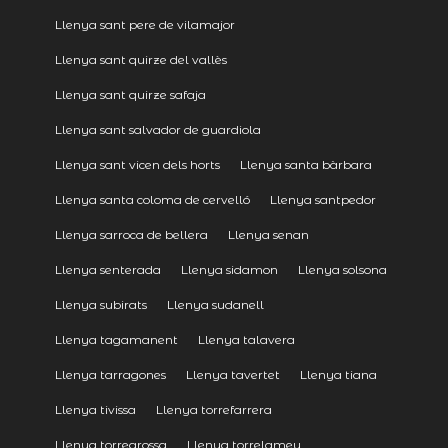
Llenya sant pere de vilamajor
Llenya sant quirze del vallès
Llenya sant quirze safaja
Llenya sant salvador de guardiola
Llenya sant vicen dels horts
Llenya santa bàrbara
Llenya santa coloma de cervelló
Llenya santpedor
Llenya sarroca de bellera
Llenya senan
Llenya senterada
Llenya sidamon
Llenya solsona
Llenya subirats
Llenya sudanell
Llenya tagamanent
Llenya talavera
Llenya tarragones
Llenya tavertet
Llenya tiana
Llenya tivissa
Llenya torrefarrera
Llenya torregrossa
Llenya torrelameu