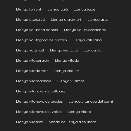
Llenya torrent
Llenya torà
Llenya toses
Llenya ullastrell
Llenya ultramort
Llenya urus
Llenya vallbona danoia
Llenya valles occidental
Llenya vallfogona de riucorb
Llenya vallirana
Llenya vallmoll
Llenya ventalló
Llenya vic
Llenya vilabertran
Llenya vilada
Llenya viladamat
Llenya vilaller
Llenya vilamaniscle
Llenya vilamòs
Llenya vilanova de bellpuig
Llenya vilanova de prades
Llenya vilanova del camí
Llenya vilanova del valles
Llenya vilaro
Llenya vilaseca
Venda de llenya a collbato