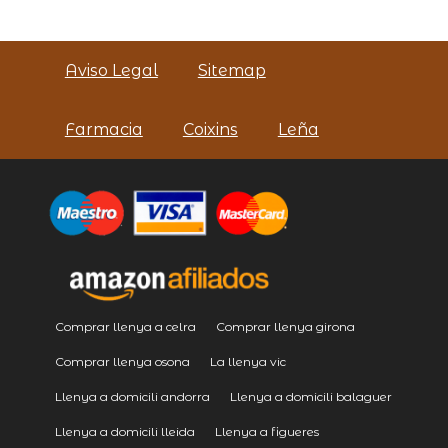
Aviso Legal
Sitemap
Farmacia
Coixins
Leña
Comprar llenya a celra
Comprar llenya girona
Comprar llenya osona
La llenya vic
Llenya a domicili andorra
Llenya a domicili balaguer
Llenya a domicili lleida
Llenya a figueres