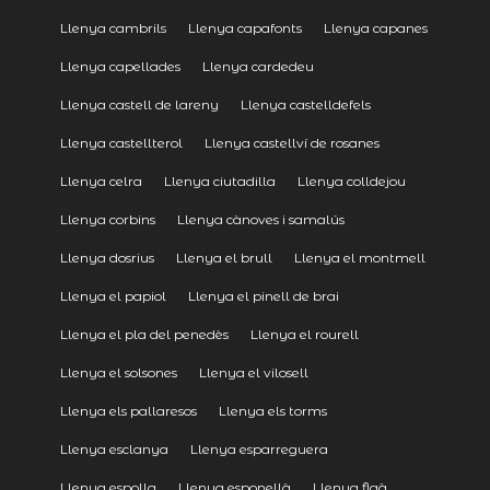
Llenya cambrils
Llenya capafonts
Llenya capanes
Llenya capellades
Llenya cardedeu
Llenya castell de lareny
Llenya castelldefels
Llenya castellterol
Llenya castellví de rosanes
Llenya celra
Llenya ciutadilla
Llenya colldejou
Llenya corbins
Llenya cànoves i samalús
Llenya dosrius
Llenya el brull
Llenya el montmell
Llenya el papiol
Llenya el pinell de brai
Llenya el pla del penedès
Llenya el rourell
Llenya el solsones
Llenya el vilosell
Llenya els pallaresos
Llenya els torms
Llenya esclanya
Llenya esparreguera
Llenya espolla
Llenya esponellà
Llenya flaà