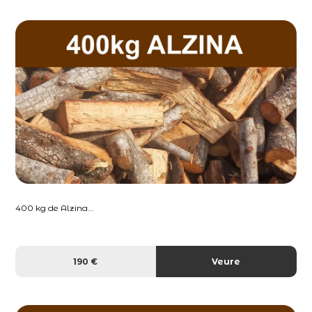
400 kg de Alzina...
190 €
Veure