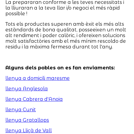
La prepararan conforme a les teves necessitats i
la lliuraran a la teva llar i/o negoci el més ràpid
possible !
Tots els productes superen amb èxit els més alts
estàndards de bona qualitat, posseeixen un molt
alt rendiment i poder calòric, i ofereixen solucions
molt satisfactòries amb el més mínim rescoldo de
residu i la màxima fermesa durant tot l'any.
Alguns dels pobles on es fan enviaments:
llenya a domicili maresme
llenya Anglesola
llenya Cabrera d'Anoia
llenya Cunit
llenya Gratallops
llenya Lliçà de Vall