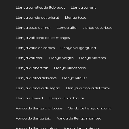
Llenya torrelles de llobregat
Llenya torrent
Llenya torroja del priorat
Llenya toses
Llenya tossa de mar
Llenya ulla
Llenya vacarisses
Llenya vallbona de les monges
Llenya valle de cardós
Llenya vallgorguina
Llenya vallmoll
Llenya verges
Llenya vidreres
Llenya vilabertran
Llenya viladecans
Llenya vilalba dels arcs
Llenya vilaller
Llenya vilanova de segrià
Llenya vilanova del camí
Llenya vilaverd
Llenya vilobí donyar
Venda de llenya a arbucies
Venda de llenya andorra
Venda de llenya juia
Venda de llenya manresa
Venda de llenya mataro
Venda llenya girona