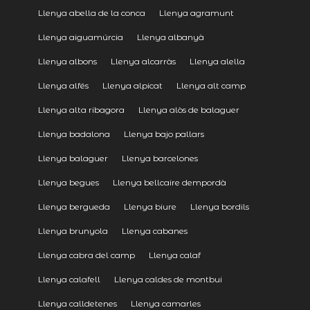
Llenya abella de la conca
Llenya agramunt
Llenya aiguamúrcia
Llenya albanyà
Llenya albons
Llenya alcarràs
Llenya alella
Llenya alfés
Llenya alpicat
Llenya alt camp
Llenya alta ribagora
Llenya alòs de balaguer
Llenya badalona
Llenya bajo pallars
Llenya balaguer
Llenya barcelones
Llenya begues
Llenya bellcaire dempordà
Llenya bergueda
Llenya biure
Llenya bordils
Llenya brunyola
Llenya cabanes
Llenya cabra del camp
Llenya calaf
Llenya calafell
Llenya caldes de montbui
Llenya calldetenes
Llenya camarles