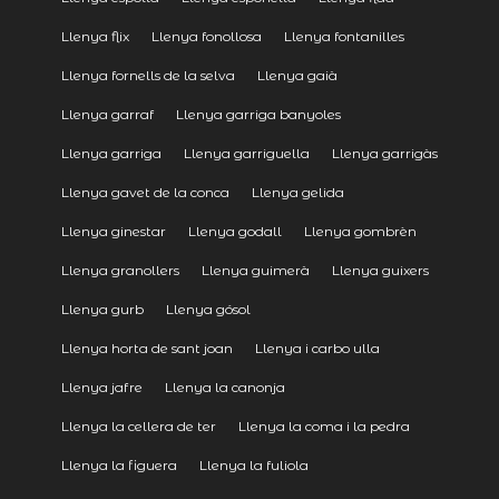
Llenya flix
Llenya fonollosa
Llenya fontanilles
Llenya fornells de la selva
Llenya gaià
Llenya garraf
Llenya garriga banyoles
Llenya garriga
Llenya garriguella
Llenya garrigàs
Llenya gavet de la conca
Llenya gelida
Llenya ginestar
Llenya godall
Llenya gombrèn
Llenya granollers
Llenya guimerà
Llenya guixers
Llenya gurb
Llenya gósol
Llenya horta de sant joan
Llenya i carbo ulla
Llenya jafre
Llenya la canonja
Llenya la cellera de ter
Llenya la coma i la pedra
Llenya la figuera
Llenya la fuliola