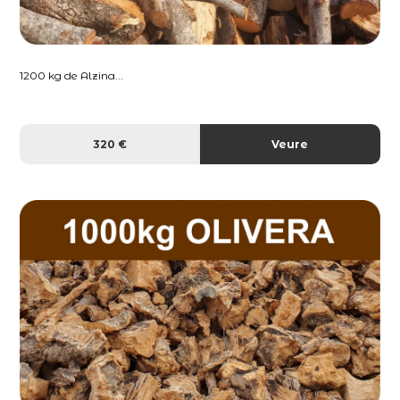
1200 kg de Alzina...
320 €
Veure