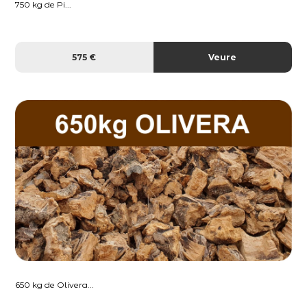
750 kg de Pi...
575 €
Veure
650 kg de Olivera...