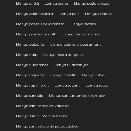
Llenya oristà
Llenya osona
Llenya pallars jussa
Llenya pallars sobira
Llenya pals
Llenya pontons
Llenya pradell de la teixeta
Llenya prades
Llenya premià de dalt
Llenya premià de mar
Llenya puiggròs
Llenya puigverd dagramunt
Llenya rialp
Llenya ribera durgellet
Llenya riudarenes
Llenya riudecanyes
Llenya roquetes
Llenya rosselló
Llenya rubió
Llenya rupit i pruit
Llenya sallent
Llenya salou
Llenya sanaüja
Llenya sant antoni de vilamajor
Llenya sant cebrià de vallalta
Llenya sant climent sescebes
Llenya sant esteve de palautordera