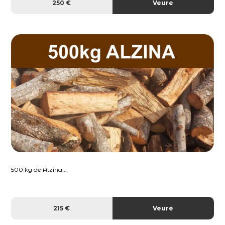
250 €
Veure
500 kg de Alzina...
215 €
Veure