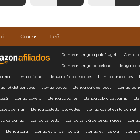
cia
Coixins
Leña
Comprar llenya a palafrugell
Comprar 
Comprar llenya barcelona
Llenya a do
brera
Llenya aitona
Llenya alfara de carles
Llenya almacelles
nyonet del penedès
Llenya bages
Llenya baix penedes
Llenya ban
rassà
Llenya bovera
Llenya cabanes
Llenya cabra del camp
Lle
astell de mur
Llenya castellar del valles
Llenya castellet i la gornal
nya cerdanya
Llenya cervelló
Llenya cervià de les garrigues
Llenya
Llenya corà
Llenya el far dempordà
Llenya el masroig
Llenya 