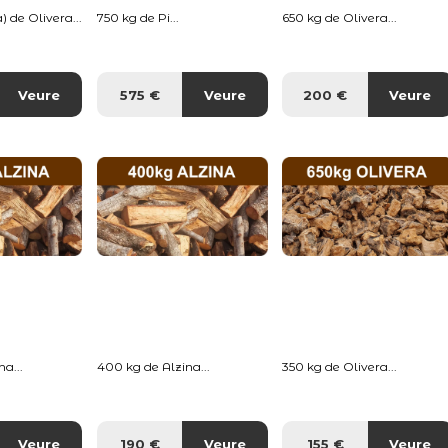
) de Olivera...
750 kg de Pi...
650 kg de Olivera...
Veure
575 €
Veure
200 €
Veure
a...
400 kg de Alzina...
350 kg de Olivera...
Veure
190 €
Veure
155 €
Veure