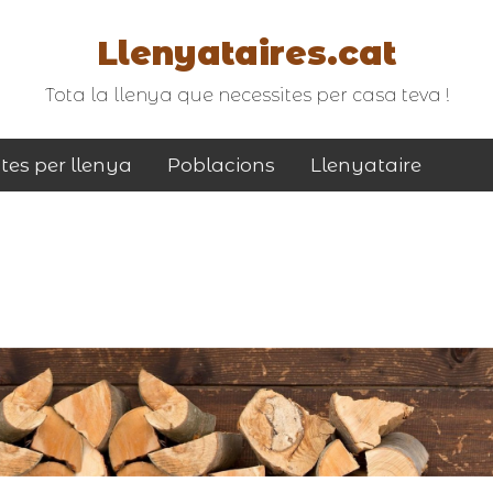
Llenyataires.cat
Tota la llenya que necessites per casa teva !
tes per llenya
Poblacions
Llenyataire