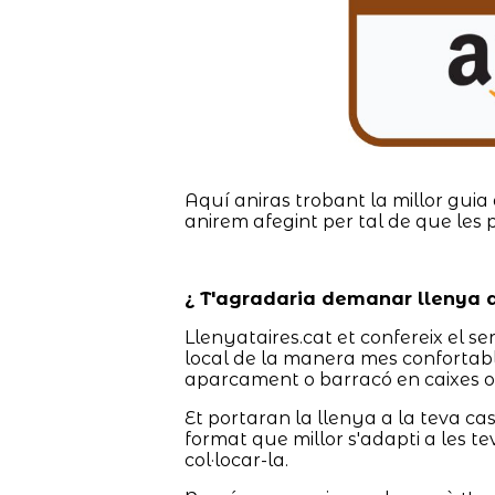
Aquí aniras trobant la millor guia 
anirem afegint per tal de que les 
¿ T'agradaria demanar llenya a
Llenyataires.cat et confereix el ser
local de la manera mes confortable
aparcament o barracó en caixes o s
Et portaran la llenya a la teva c
format que millor s'adapti a les te
col·locar-la.