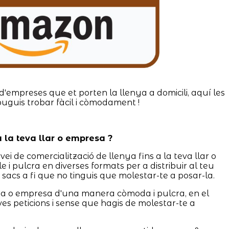
d'empreses que et porten la llenya a domicili, aquí les
puguis trobar fàcil i còmodament !
 la teva llar o empresa ?
vei de comercialització de llenya fins a la teva llar o
 i pulcra en diverses formats per a distribuir al teu
acs a fi que no tinguis que molestar-te a posar-la.
asa o empresa d'una manera còmoda i pulcra, en el
ves peticions i sense que hagis de molestar-te a