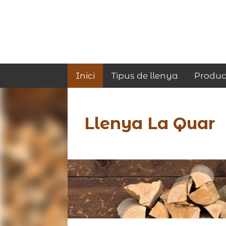
Inici
Tipus de llenya
Produc
Llenya La Quar