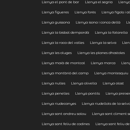
Llenya el pont de bar
Llenya el segria
Llenya 
Llenya figueres
Llenya forès
Llenya fígols i a
Llenya guissona
Llenya isona i conca dellà
Ll
Llenya la bisbal dempordà
Llenya la fatarella
Llenya la roca del valles
Llenya la selva
Llen
Llenya les oluges
Llenya les planes dhostoles
Llenya maià de montcal
Llenya marca
Llen
Llenya montbrió del camp
Llenya montesquiu
Llenya nulles
Llenya olivella
Llenya olost
Llenya penelles
Llenya pontils
Llenya preixe
Llenya riudecanyes
Llenya riudellots de la selv
Llenya sant andreu salou
Llenya sant climent s
Llenya sant feliu de codines
Llenya sant feliu de