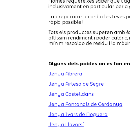
Només requereixes saber què t'agr
inclusivament en particular per a 
La prepararan acord a les teves pet
ràpid possible !
Tots els productes superen amb èx
altíssim rendiment i poder calòric,
mínim rescoldo de residu i la màx
Alguns dels pobles on es fan e
llenya Abrera
llenya Artesa de Segre
llenya Castelldans
llenya Fontanals de Cerdanya
llenya Ivars de Noguera
llenya Llavorsí