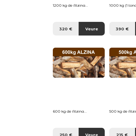
1200 kg de Alzina...
1000 kg (1 tona
320 €
Veure
390 €
600 kg de Alzina...
500 kg de Alzin
250 €
Veure
215 €