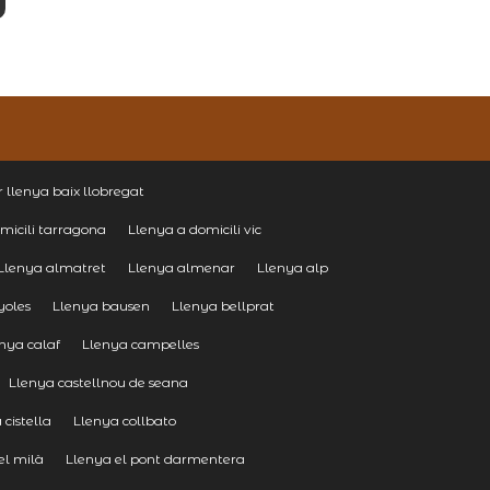
llenya baix llobregat
micili tarragona
Llenya a domicili vic
Llenya almatret
Llenya almenar
Llenya alp
yoles
Llenya bausen
Llenya bellprat
nya calaf
Llenya campelles
Llenya castellnou de seana
 cistella
Llenya collbato
el milà
Llenya el pont darmentera