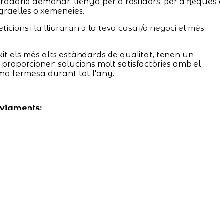
adaria demanar, llenya per a rostidors, per a fleques 
graelles o xemeneies.
icions i la lliuraran a la teva casa i/o negoci el més
it els més alts estàndards de qualitat, tenen un
 i proporcionen solucions molt satisfactòries amb el
ima fermesa durant tot l'any.
nviaments: