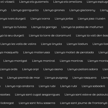
el vilosell
Llenya els guiamets
Llenya els omellons
Llenya esplug
linyà
Llenya garriguella
Llenya girones
Llenya gisclareny
Llen
enya ivars durgell
Llenya ivorra
Llenya jorba
Llenya josa i tuixén
Llenya la fuliola
Llenya la garriga
Llenya la pobla de mafumet
ya la seu durgell
Llenya la torre de claramunt
Llenya la vall den ba
Llenya les valls de valira
Llenya linyola
Llenya lladurs
Llenya ll
ya masquefa
Llenya mollerussa
Llenya mollet de peralada
Llenya
Llenya montgat
Llenya montral
Llenya montras
Llenya mont
Llenya ordis
Llenya orpí
Llenya osona
Llenya pallars sobira
Lle
ns
Llenya premià de mar
Llenya puigreig
Llenya rasquera
Llen
a
Llenya rojo andorra
Llenya rubi
Llenya rubí
Llenya sabadell
escebes
Llenya sant cugat sesgarrigues
Llenya sant esteve de palaut
 llobregat
Llenya sant feliu sasserra
Llenya sant jaume de frontanyà