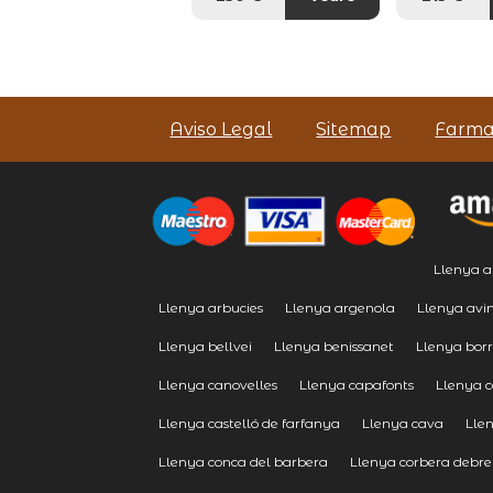
Aviso Legal
Sitemap
Farma
Llenya a
Llenya arbucies
Llenya argenola
Llenya avi
Llenya bellvei
Llenya benissanet
Llenya bor
Llenya canovelles
Llenya capafonts
Llenya c
Llenya castelló de farfanya
Llenya cava
Lle
Llenya conca del barbera
Llenya corbera debre