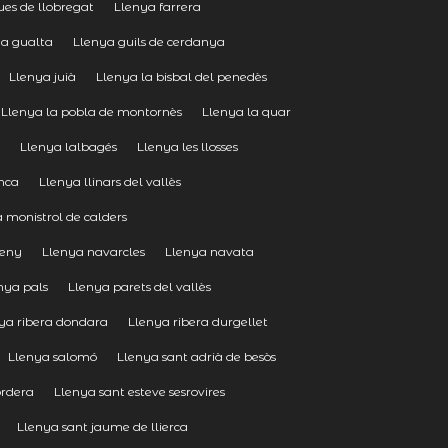
ues de llobregat
Llenya farrera
ya gualta
Llenya guils de cerdanya
Llenya juià
Llenya la bisbal del penedès
Llenya la pobla de montornès
Llenya la quar
s
Llenya lalbagés
Llenya les llosses
anca
Llenya llinars del vallès
 monistrol de calders
seny
Llenya navarcles
Llenya navata
nya pals
Llenya parets del vallès
ya ribera dondara
Llenya ribera durgellet
Llenya salomó
Llenya sant adrià de besòs
ordera
Llenya sant esteve sesrovires
Llenya sant jaume de llierca