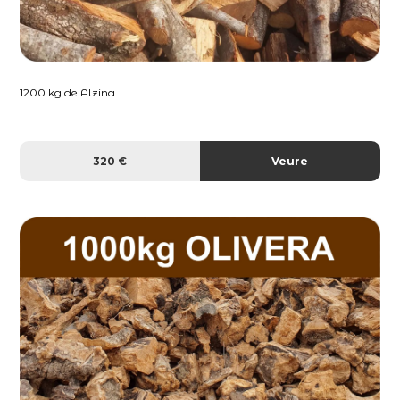
1200 kg de Alzina...
320 €
Veure