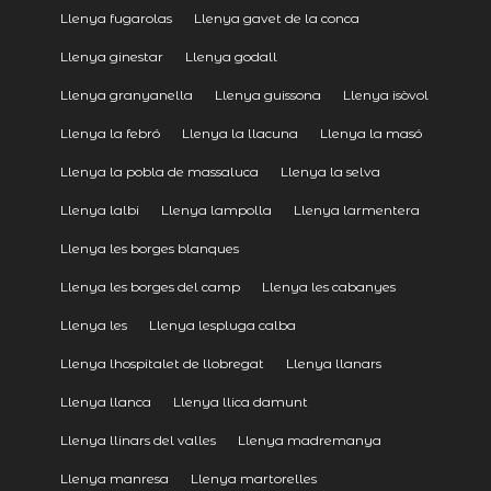
Llenya fugarolas
Llenya gavet de la conca
Llenya ginestar
Llenya godall
Llenya granyanella
Llenya guissona
Llenya isòvol
Llenya la febró
Llenya la llacuna
Llenya la masó
Llenya la pobla de massaluca
Llenya la selva
Llenya lalbi
Llenya lampolla
Llenya larmentera
Llenya les borges blanques
Llenya les borges del camp
Llenya les cabanyes
Llenya les
Llenya lespluga calba
Llenya lhospitalet de llobregat
Llenya llanars
Llenya llanca
Llenya llica damunt
Llenya llinars del valles
Llenya madremanya
Llenya manresa
Llenya martorelles