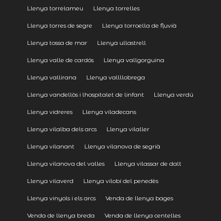
Llenya torrelameu
Llenya torrelles
Llenya torres de segre
Llenya torroella de fluvià
Llenya tossa de mar
Llenya ullastrell
Llenya valle de cardós
Llenya vallgorguina
Llenya vallirana
Llenya vallllobrega
Llenya vandellòs i lhospitalet de linfant
Llenya verdú
Llenya vidreres
Llenya viladecans
Llenya vilalba dels arcs
Llenya vilaller
Llenya vilanant
Llenya vilanova de segrià
Llenya vilanova del valles
Llenya vilassar de dalt
Llenya vilaverd
Llenya vilobí del penedès
Llenya vinyols i els arcs
Venda de llenya bages
Venda de llenya breda
Venda de llenya centelles