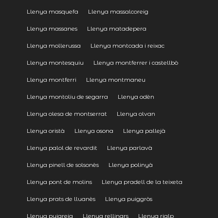
Llenya masquefa
Llenya massalcoreig
Llenya massanes
Llenya matadepera
Llenya mollerussa
Llenya montcada i reixac
Llenya montesquiu
Llenya montferrer i castellbò
Llenya montferri
Llenya montmaneu
Llenya montoliu de segarra
Llenya odèn
Llenya olesa de montserrat
Llenya olvan
Llenya oristà
Llenya osona
Llenya pallejà
Llenya palol de revardit
Llenya parlavà
Llenya pinell de solsonès
Llenya polinyà
Llenya pont de molins
Llenya pradell de la teixeta
Llenya prats de lluanès
Llenya puiggròs
Llenya puigreig
Llenya rellinars
Llenya rialp