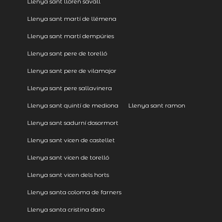
Llenya sant lloren savall
Llenya sant martí de llémena
Llenya sant martí dempúries
Llenya sant pere de torelló
Llenya sant pere de vilamajor
Llenya sant pere sallavinera
Llenya sant quintí de mediona
Llenya sant ramon
Llenya sant sadurní dosormort
Llenya sant vicen de castellet
Llenya sant vicen de torelló
Llenya sant vicen dels horts
Llenya santa coloma de farners
Llenya santa cristina daro