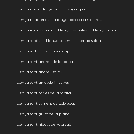
Llenya ribera durgellet
Llenya ripoll
Llenya riudarenes
Llenya rocafort de queralt
Llenya rojo andorra
Llenya roquetes
Llenya rupià
Llenya sagàs
Llenya sallent
Llenya salou
Llenya salt
Llenya sanaüja
Llenya sant andreu de la barca
Llenya sant andreu salou
Llenya sant aniol de finestres
Llenya sant carles de la ràpita
Llenya sant climent de llobregat
Llenya sant guim de la plana
Llenya sant hipòlit de voltregà