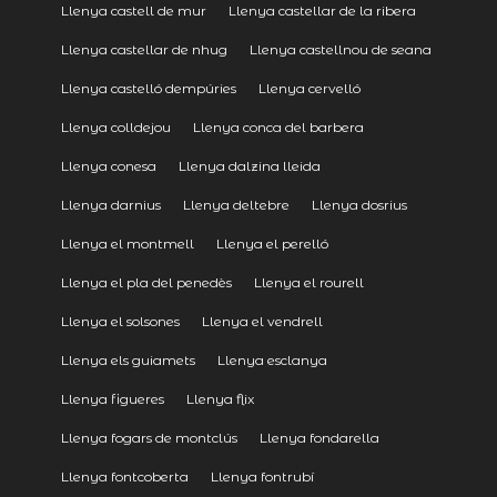
Llenya castell de mur
Llenya castellar de la ribera
Llenya castellar de nhug
Llenya castellnou de seana
Llenya castelló dempúries
Llenya cervelló
Llenya colldejou
Llenya conca del barbera
Llenya conesa
Llenya dalzina lleida
Llenya darnius
Llenya deltebre
Llenya dosrius
Llenya el montmell
Llenya el perelló
Llenya el pla del penedès
Llenya el rourell
Llenya el solsones
Llenya el vendrell
Llenya els guiamets
Llenya esclanya
Llenya figueres
Llenya flix
Llenya fogars de montclús
Llenya fondarella
Llenya fontcoberta
Llenya fontrubí