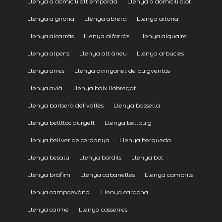
Llenya a domicili alt emporda
Llenya a domicili olot
Llenya a girona
Llenya abrera
Llenya aitona
Llenya alcarràs
Llenya alfarràs
Llenya alguaire
Llenya alpens
Llenya alt àneu
Llenya arbucies
Llenya arres
Llenya avinyonet de puigventós
Llenya avià
Llenya baix llobregat
Llenya barberà del vallès
Llenya bassella
Llenya belllloc durgell
Llenya bellpuig
Llenya bellver de cerdanya
Llenya bergueda
Llenya besalú
Llenya bordils
Llenya bot
Llenya bràfim
Llenya cabanelles
Llenya cambrils
Llenya campdevànol
Llenya cardona
Llenya carme
Llenya casserres