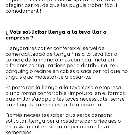
afegint per tal de que les puguis trobar fàcil i
còmodament !
¿ Vols sol·licitar llenya a la teva llar o
empresa ?
Llenyataires.cat et confereix el servei de
comercialització de llenya fins a la teva llar o
comerç de la manera mes còmoda i neta en
diferents configuracions per a distribuir al teu
pàrquing o recinte en caixes o sacs per tal que no
tinguis que molestar-te a posar-la.
Et portaran la llenya a la teva casa o empresa
d'una forma confortable i impoluta, en el format
que millor s'adapti a les teves necessitats i sense
que tinguis que molestar-te a posar-la.
Només necessites saber què estàs pensant
sol·licitar, llenya per a rostidors, per a fleques o
inclusivament en singular per a graelles o
xemeneies.