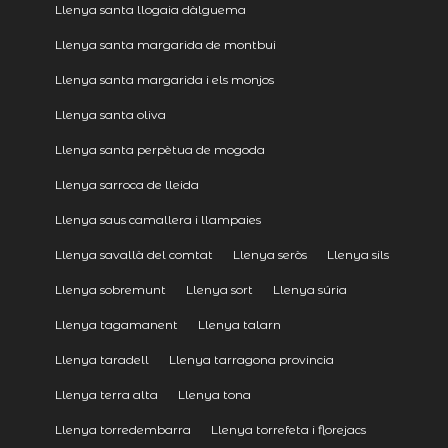
Llenya santa llogaia dàlguema
Llenya santa margarida de montbui
Llenya santa margarida i els monjos
Llenya santa oliva
Llenya santa perpètua de mogoda
Llenya sarroca de lleida
Llenya saus camallera i llampaies
Llenya savallà del comtat
Llenya seròs
Llenya sils
Llenya sobremunt
Llenya sort
Llenya súria
Llenya tagamanent
Llenya talarn
Llenya taradell
Llenya tarragona provincia
Llenya terra alta
Llenya tona
Llenya torredembarra
Llenya torrefeta i florejacs