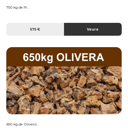
750 kg de Pi...
575 €
Veure
650 kg de Olivera...