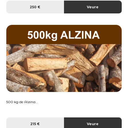
250 €
Veure
500 kg de Alzina...
215 €
Veure