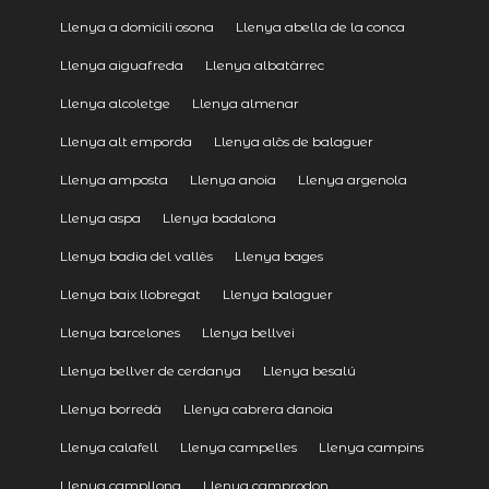
Llenya a domicili osona
Llenya abella de la conca
Llenya aiguafreda
Llenya albatàrrec
Llenya alcoletge
Llenya almenar
Llenya alt emporda
Llenya alòs de balaguer
Llenya amposta
Llenya anoia
Llenya argenola
Llenya aspa
Llenya badalona
Llenya badia del vallès
Llenya bages
Llenya baix llobregat
Llenya balaguer
Llenya barcelones
Llenya bellvei
Llenya bellver de cerdanya
Llenya besalú
Llenya borredà
Llenya cabrera danoia
Llenya calafell
Llenya campelles
Llenya campins
Llenya campllong
Llenya camprodon