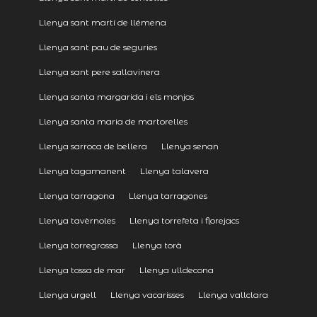
Llenya sant martí de llémena
Llenya sant pau de seguries
Llenya sant pere sallavinera
Llenya santa margarida i els monjos
Llenya santa maria de martorelles
Llenya sarroca de bellera
Llenya senan
Llenya tagamanent
Llenya talavera
Llenya tarragona
Llenya tarragones
Llenya tavèrnoles
Llenya torrefeta i florejacs
Llenya torregrossa
Llenya torà
Llenya tossa de mar
Llenya ulldecona
Llenya urgell
Llenya vacarisses
Llenya vallclara