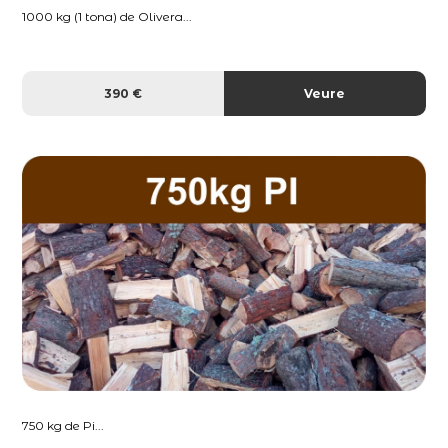
1000 kg (1 tona) de Olivera...
390 €
Veure
750 kg de Pi...