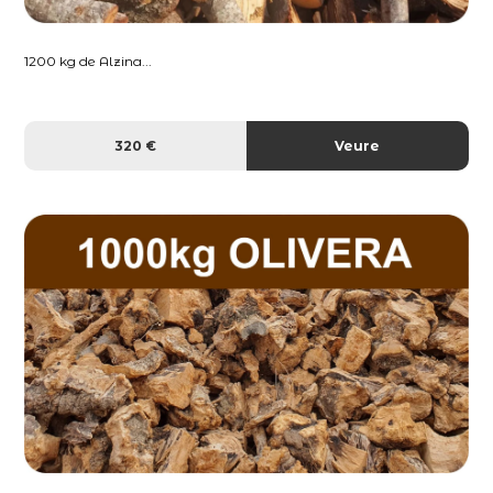
1200 kg de Alzina...
320 €
Veure