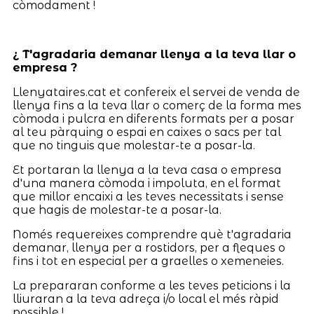
còmodament !
¿ T'agradaria demanar llenya a la teva llar o
empresa ?
Llenyataires.cat et confereix el servei de venda de
llenya fins a la teva llar o comerç de la forma mes
còmoda i pulcra en diferents formats per a posar
al teu pàrquing o espai en caixes o sacs per tal
que no tinguis que molestar-te a posar-la.
Et portaran la llenya a la teva casa o empresa
d'una manera còmoda i impoluta, en el format
que millor encaixi a les teves necessitats i sense
que hagis de molestar-te a posar-la.
Només requereixes comprendre què t'agradaria
demanar, llenya per a rostidors, per a fleques o
fins i tot en especial per a graelles o xemeneies.
La prepararan conforme a les teves peticions i la
lliuraran a la teva adreça i/o local el més ràpid
possible !