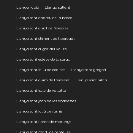
Llenya rubió
Llenya sallent
Llenya sant andreu de la barca
Llenya sant aniol de finestres
Llenya sant climent de llobregat
Llenya sant cugat del vallès
Llenya sant esteve de la sarga
Llenya sant feliu de codines
Llenya sant gregori
Llenya sant guim de freixenet
Llenya sant hilari
Llenya sant iscle de vallalta
Llenya sant joan de les abadesses
Llenya sant julià de ramis
Llenya sant lloren de morunys
Llenya sant martí de centelles