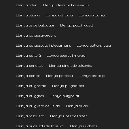
Llenya odèn
Llenya olesa de bonesvalls
Llenya oliana
Llenya olèrdola
Llenya organyà
Llenya os de balaguer
Llenya palafrugell
Llenya palausaverdera
Llenya palausolità i plegamans
Llenya pallars jussa
Llenya pallejà
Llenya pedret i marzà
Llenya penelles
Llenya pinell de solsonès
Llenya pontós
Llenya portbou
Llenya pratdip
Llenya puigcerda
Llenya puigdàlber
Llenya puiggròs
Llenya puigpelat
Llenya puigverd de lleida
Llenya quart
Llenya rasquera
Llenya ribes de freser
Llenya riudellots de la selva
Llenya riudoms