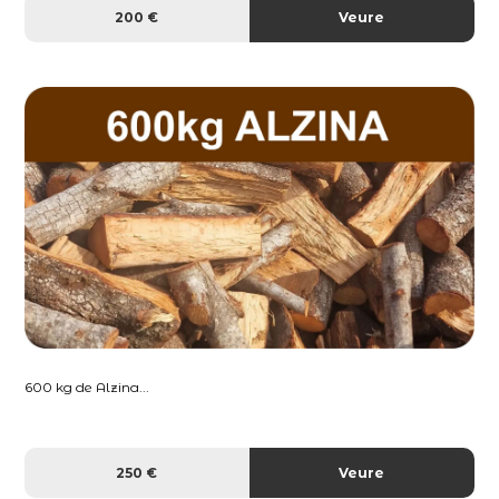
200 €
Veure
600 kg de Alzina...
250 €
Veure