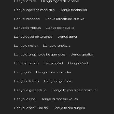
Llenya farrera
Llenya fogars de la selva
Llenya fogars de montclús
Llenya fondarella
Llenya foradada
Llenya fornells de la selva
Llenya garrigoles
Llenya garriguella
Llenya gavet de la conca
Llenya gavà
Llenya ginestar
Llenya granollers
Llenya granyena de les garrigues
Llenya gualba
Llenya guissona
Llenya gósol
Llenya isòvol
Llenya juià
Llenya la cellera de ter
Llenya la fuliola
Llenya la garrotxa
Llenya la granadella
Llenya la pobla de claramunt
Llenya la riba
Llenya la roca del vallès
Llenya la sentiu de sió
Llenya la seu durgell