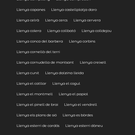
Llenya capanes
Llenya castellplatja daro
Llenya celrà
Llenya cercs
Llenya cervera
Llenya colera
Llenya collbató
Llenya colldejou
Llenya conca del barbera
Llenya corbins
Llenya cornellà del terri
Llenya cornudella de montsant
Llenya creixell
Llenya cunit
Llenya dalzina lleida
Llenya el catllar
Llenya el cogul
Llenya el montmell
Llenya el papiol
Llenya el pinell de brai
Llenya el vendrell
Llenya els plans de sió
Llenya es bòrdes
Llenya esterri de cardós
Llenya esterri dàneu