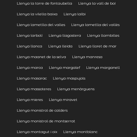
Llenya la torre de fontaubella
Llenya la vall de boí
Llenya la vilella baixa
Llenya lalbi
Llenya lametlla del valles
Llenya lametlla del vallès
Llenya larbolí
Llenya llagostera
Llenya llambilles
Llenya llanca
Llenya lleida
Llenya lloret de mar
Llenya maanet de la selva
Llenya manresa
Llenya marca
Llenya margalef
Llenya marganell
Llenya masarac
Llenya maspujols
Llenya massoteres
Llenya menàrguens
Llenya mieres
Llenya miravet
Llenya monistrol de calders
Llenya monistrol de montserrat
Llenya montagut i oix
Llenya montblanc