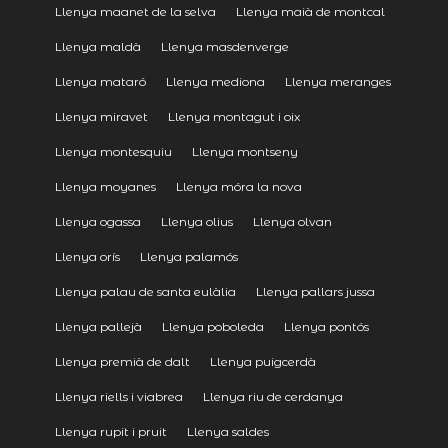
Llenya maanet de la selva
Llenya maià de montcal
Llenya maldà
Llenya masdenverge
Llenya mataró
Llenya mediona
Llenya meranges
Llenya miravet
Llenya montagut i oix
Llenya montesquiu
Llenya montseny
Llenya moyanes
Llenya móra la nova
Llenya ogassa
Llenya olius
Llenya olvan
Llenya orís
Llenya palamós
Llenya palau de santa eulàlia
Llenya pallars jussa
Llenya pallejà
Llenya poboleda
Llenya pontós
Llenya premià de dalt
Llenya puigcerdà
Llenya riells i viabrea
Llenya riu de cerdanya
Llenya rupit i pruit
Llenya saldes