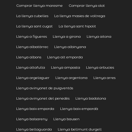
Comprar llenya maresme
Comprar llenya olot
La llenya cubelles
La llenya masies de voltrega
La llenya sant cugat
La llenya sant hipolit
Llenya a figueres
Llenya a girona
Llenya aitona
Llenya albatàrrec
Llenya albinyana
Llenya albons
Llenya alt emporda
Llenya altafulla
Llenya amposta
Llenya arbucies
Llenya argelaguer
Llenya argentona
Llenya arres
Llenya avinyonet de puigventós
Llenya avinyonet del penedès
Llenya badalona
Llenya baix emporda
Llenya baix empordà
Llenya balsareny
Llenya bausen
Llenya bellaguarda
Llenya bellmunt durgell