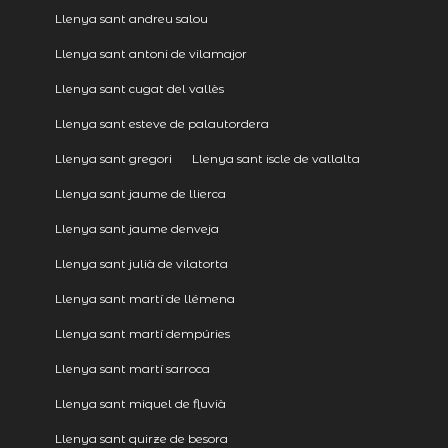
Llenya sant andreu salou
Llenya sant antoni de vilamajor
Llenya sant cugat del vallès
Llenya sant esteve de palautordera
Llenya sant gregori
Llenya sant iscle de vallalta
Llenya sant jaume de llierca
Llenya sant jaume denveja
Llenya sant julià de vilatorta
Llenya sant martí de llémena
Llenya sant martí dempúries
Llenya sant martí sarroca
Llenya sant miquel de fluvià
Llenya sant quirze de besora