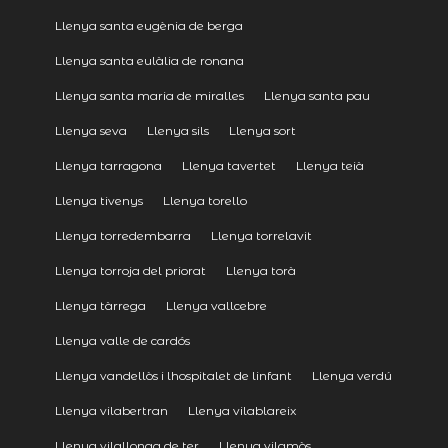
Llenya santa eugènia de berga
Llenya santa eulàlia de ronana
Llenya santa maria de miralles
Llenya santa pau
Llenya seva
Llenya sils
Llenya sort
Llenya tarragona
Llenya tavertet
Llenya teià
Llenya tivenys
Llenya torello
Llenya torredembarra
Llenya torrelavit
Llenya torroja del priorat
Llenya torà
Llenya tàrrega
Llenya vallcebre
Llenya valle de cardós
Llenya vandellòs i lhospitalet de linfant
Llenya verdú
Llenya vilabertran
Llenya vilablareix
Llenya vilallonga de ter
Llenya vilamòs