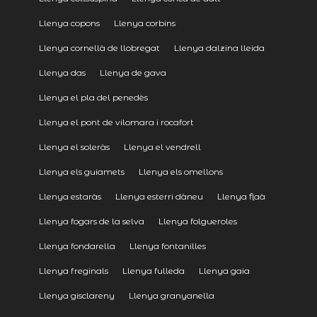
Llenya copons
Llenya corbins
Llenya cornellà de llobregat
Llenya dalzina lleida
Llenya das
Llenya de gava
Llenya el pla del penedès
Llenya el pont de vilomara i rocafort
Llenya el soleràs
Llenya el vendrell
Llenya els guiamets
Llenya els omellons
Llenya estaràs
Llenya esterri dàneu
Llenya flaà
Llenya fogars de la selva
Llenya folgueroles
Llenya fondarella
Llenya fontanilles
Llenya freginals
Llenya fulleda
Llenya gaia
Llenya gisclareny
Llenya granyanella