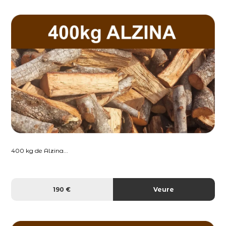
400 kg de Alzina...
190 €
Veure