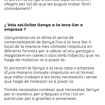
afegint per tal de que les puguis trobar fàcil i
còmodament !
¿ Vols sol·licitar llenya a la teva llar o
empresa ?
Llenyataires.cat et dóna el servei de
comercialització de llenya fins a la teva llar o
local de la manera mes còmoda i impoluta en
diferents formats per a ubicar al teu garatge o
magatzem en caixes o sacs amb l'objectiu que no
hagis de molestar-te a posar-la.
Et portaran la llenya a la teva casa o empresa
d'una manera còmoda i impoluta, en el format
que millor s'adapti a les teves necessitats i sense
que hagis de molestar-te a posar-la.
Només necessites conèixer què necessites, llenya
per a rostidors, per a fleques o fins i tot en
particular per a graelles o xemeneies.