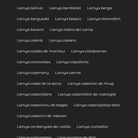
Llenya bellvei
Llenya benifallet
Llenya berga
Llenya bergueda
Llenya besalú
Llenya blancafort
Llenya bovera
Llenya cabra del camp
Llenya cabrils
Llenya calders
Llenya caldes de montbui
Llenya calldetenes
Llenya canovelles
Llenya capafonts
Llenya capmany
Llenya carme
Llenya cassà de la selva
Llenya castellar de nhug
Llenya castelldans
Llenya castellfollit de riubregós
Llenya castellnou de bages
Llenya castellplatja daro
Llenya castellví de rosanes
Llenya cerdanyola del vallès
Llenya ciutadilla
Llenya collsuspina
Llenya conca de dalt