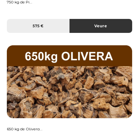
750 kg de Pi...
575 €
Veure
650 kg de Olivera...