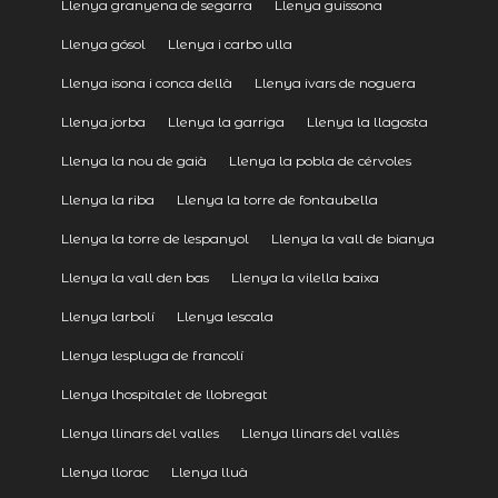
Llenya granyena de segarra
Llenya guissona
Llenya gósol
Llenya i carbo ulla
Llenya isona i conca dellà
Llenya ivars de noguera
Llenya jorba
Llenya la garriga
Llenya la llagosta
Llenya la nou de gaià
Llenya la pobla de cérvoles
Llenya la riba
Llenya la torre de fontaubella
Llenya la torre de lespanyol
Llenya la vall de bianya
Llenya la vall den bas
Llenya la vilella baixa
Llenya larbolí
Llenya lescala
Llenya lespluga de francolí
Llenya lhospitalet de llobregat
Llenya llinars del valles
Llenya llinars del vallès
Llenya llorac
Llenya lluà