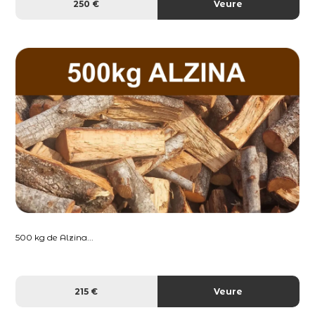
250 €
Veure
500 kg de Alzina...
215 €
Veure