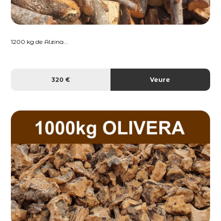
1200 kg de Alzina...
320 €
Veure