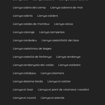
Llenya cabra del camp
Llenya cabrera de mar
Llenya cabrils
Llenya calders
Llenya caldes de montbui
Llenya callús
Llenya calonge
Llenya campelles
Llenya cardedeu
Llenya castellfollit del boix
Llenya castellnou de bages
Llenya castelló de farfanya
Llenya cerdanya
Llenya cerdanyola del vallès
Llenya collbató
Llenya colldejou
Llenya colomers
Llenya dalzina lleida
Llenya el catllar
Llenya el lloar
Llenya el pont de vilomara i rocafort
Llenya el rourell
Llenya el soleràs