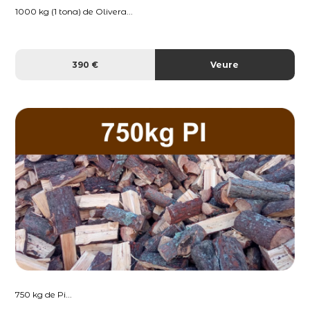
1000 kg (1 tona) de Olivera...
390 €
Veure
750 kg de Pi...