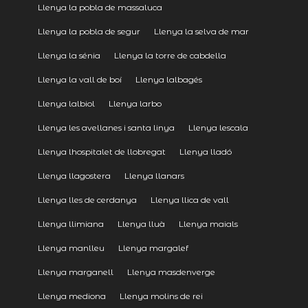
Llenya la pobla de massaluca
Llenya la pobla de segur
Llenya la selva de mar
Llenya la sénia
Llenya la torre de cabdella
Llenya la vall de boí
Llenya lalbagés
Llenya lalbiol
Llenya larbo
Llenya les avellanes i santa linya
Llenya lescala
Llenya lhospitalet de llobregat
Llenya lladó
Llenya llagostera
Llenya llanars
Llenya lles de cerdanya
Llenya llica de vall
Llenya llimiana
Llenya lluà
Llenya maials
Llenya manlleu
Llenya margalef
Llenya marganell
Llenya masdenverge
Llenya mediona
Llenya molins de rei