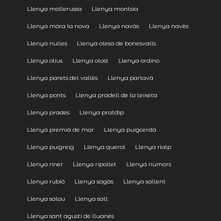
Llenya mollerussa
Llenya montsia
Llenya móra la nova
Llenya navàs
Llenya navès
Llenya nulles
Llenya olesa de bonesvalls
Llenya olius
Llenya olost
Llenya ordino
Llenya parets del vallès
Llenya parlavà
Llenya ponts
Llenya pradell de la teixeta
Llenya prades
Llenya pratdip
Llenya premià de mar
Llenya puigcerdà
Llenya puigreig
Llenya querol
Llenya rialp
Llenya riner
Llenya ripollet
Llenya riumors
Llenya rubió
Llenya sagàs
Llenya sallent
Llenya salou
Llenya salt
Llenya sant agustí de lluanès