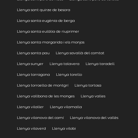
Llenya sant quirze de besora
Llenya santa eugènia de berga
Llenya santa eulàlia de riuprimer
Llenya santa margarida i els monjos
Llenya santa pau
Llenya savallà del comtat
Llenya sunyer
Llenya talavera
Llenya taradell
Llenya tarragona
Llenya torello
Llenya torroella de montgrí
Llenya tortosa
Llenya vallbona de les monges
Llenya valles
Llenya vilaller
Llenya vilamalla
Llenya vilanova del camí
Llenya vilanova del vallès
Llenya vilaverd
Llenya vilobi