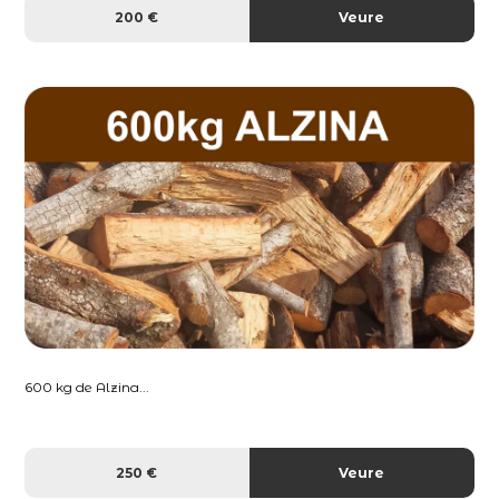
200 €
Veure
600 kg de Alzina...
250 €
Veure