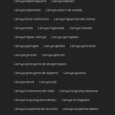
Llenya esparreguera
Llenya espolla
Llenya esponellà
Llenya esterri de cardós
Llenya feca vilafranca
Llenya figuerola del camp
Llenya forès
Llenya fugarolas
Llenya fulleda
Llenya fígols i alinyà
Llenya garrigoles
Llenya garrigàs
Llenya gelida
Llenya gironella
Llenya girones
Llenya golmés
Llenya granyena de les garrigues
Llenya granyena de segarra
Llenya guixers
Llenya isòvol
Llenya juià
Llenya la baronia de rialb
Llenya la granja descarp
Llenya la guingueta dàneu
Llenya la llagosta
Llenya la palma de cervelló
Llenya la palma debre