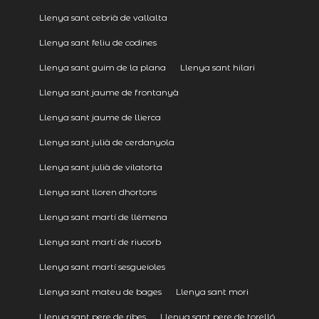
Llenya sant cebrià de vallalta
Llenya sant feliu de codines
Llenya sant guim de la plana
Llenya sant hilari
Llenya sant jaume de frontanyà
Llenya sant jaume de llierca
Llenya sant julià de cerdanyola
Llenya sant julià de vilatorta
Llenya sant lloren dhortons
Llenya sant martí de llémena
Llenya sant martí de riucorb
Llenya sant martí sesgueioles
Llenya sant mateu de bages
Llenya sant mori
Llenya sant pere de ribes
Llenya sant pere de torelló