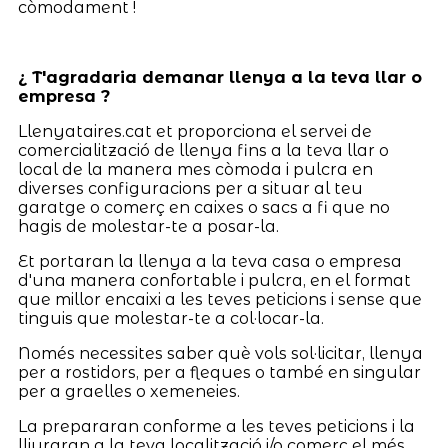
còmodament !
¿ T'agradaria demanar llenya a la teva llar o
empresa ?
Llenyataires.cat et proporciona el servei de
comercialització de llenya fins a la teva llar o
local de la manera mes còmoda i pulcra en
diverses configuracions per a situar al teu
garatge o comerç en caixes o sacs a fi que no
hagis de molestar-te a posar-la.
Et portaran la llenya a la teva casa o empresa
d'una manera confortable i pulcra, en el format
que millor encaixi a les teves peticions i sense que
tinguis que molestar-te a col·locar-la.
Només necessites saber què vols sol·licitar, llenya
per a rostidors, per a fleques o també en singular
per a graelles o xemeneies.
La prepararan conforme a les teves peticions i la
lliuraran a la teva localització i/o comerç el més