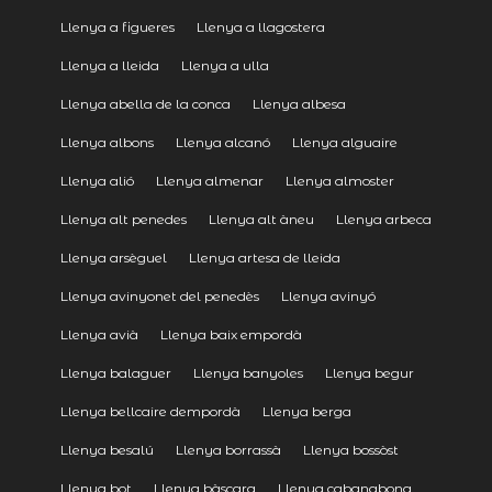
Llenya a figueres
Llenya a llagostera
Llenya a lleida
Llenya a ulla
Llenya abella de la conca
Llenya albesa
Llenya albons
Llenya alcanó
Llenya alguaire
Llenya alió
Llenya almenar
Llenya almoster
Llenya alt penedes
Llenya alt àneu
Llenya arbeca
Llenya arsèguel
Llenya artesa de lleida
Llenya avinyonet del penedès
Llenya avinyó
Llenya avià
Llenya baix empordà
Llenya balaguer
Llenya banyoles
Llenya begur
Llenya bellcaire dempordà
Llenya berga
Llenya besalú
Llenya borrassà
Llenya bossòst
Llenya bot
Llenya bàscara
Llenya cabanabona