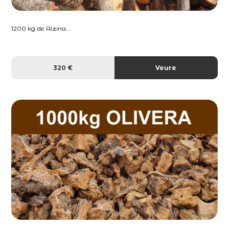
1200 kg de Alzina...
320 €
Veure