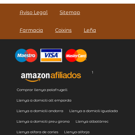
Aviso Legal
Sitemap
Farmacia
Coixins
Leña
1
Comprar llenya palafrugell
Llenya a domicili alt emporda
Llenya a domicili andorra
Llenya a domicili igualada
Llenya a domicili preu girona
Llenya albatàrrec
Llenya alfara de carles
Llenya alforja