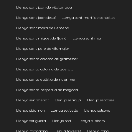
Llenya sant joan de vilatorrada
Llenya sant joan despí
Llenya sant martí de centelles
Llenya sant martí de llémena
Llenya sant miquel de fluvià
Llenya sant mori
Llenya sant pere de vilamajor
Llenya santa coloma de gramenet
Llenya santa coloma de queralt
Llenya santa eulàlia de riuprimer
Llenya santa perpètua de mogoda
Llenya sentmenat
Llenya serinyà
Llenya setcases
Llenya sidamon
Llenya solivella
Llenya solsona
Llenya soriguera
Llenya sort
Llenya subirats
Llenya tarragona
Llenya tavertet
Llenya tona