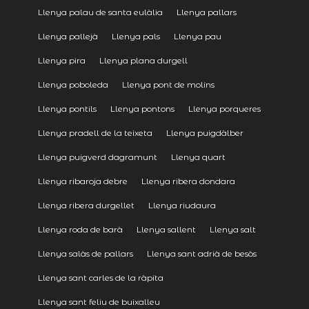
Llenya palau de santa eulàlia
Llenya pallars
Llenya pallejà
Llenya pals
Llenya pau
Llenya pira
Llenya plana durgell
Llenya poboleda
Llenya pont de molins
Llenya pontils
Llenya pontons
Llenya porqueres
Llenya pradell de la teixeta
Llenya puigdàlber
Llenya puigverd dagramunt
Llenya quart
Llenya ribaroja debre
Llenya ribera dondara
Llenya ribera durgellet
Llenya riudaura
Llenya roda de barà
Llenya sallent
Llenya salt
Llenya salàs de pallars
Llenya sant adrià de besòs
Llenya sant carles de la ràpita
Llenya sant feliu de buixalleu