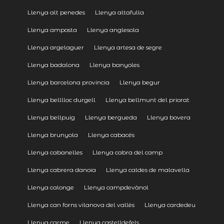
Llenya alt penedes
Llenya altafulla
Llenya amposta
Llenya anglesola
Llenya argelaguer
Llenya artesa de segre
Llenya badalona
Llenya banyoles
Llenya barcelona provincia
Llenya begur
Llenya belllloc durgell
Llenya bellmunt del priorat
Llenya bellpuig
Llenya bergueda
Llenya bovera
Llenya brunyola
Llenya cabacés
Llenya cabanelles
Llenya cabra del camp
Llenya cabrera danoia
Llenya caldes de malavella
Llenya calonge
Llenya campdevànol
Llenya can forns vilanova del vallès
Llenya cardedeu
Llenya carme
Llenya castelldefels