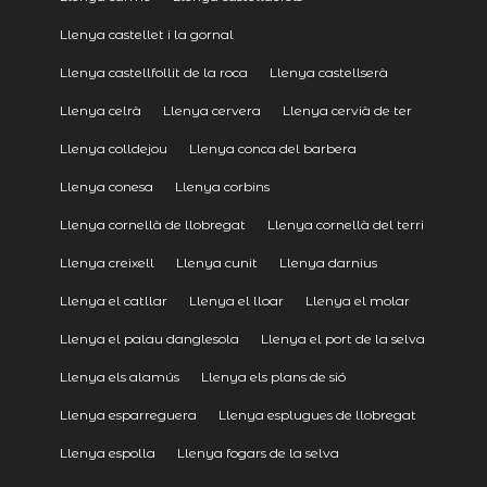
Llenya castellet i la gornal
Llenya castellfollit de la roca
Llenya castellserà
Llenya celrà
Llenya cervera
Llenya cervià de ter
Llenya colldejou
Llenya conca del barbera
Llenya conesa
Llenya corbins
Llenya cornellà de llobregat
Llenya cornellà del terri
Llenya creixell
Llenya cunit
Llenya darnius
Llenya el catllar
Llenya el lloar
Llenya el molar
Llenya el palau danglesola
Llenya el port de la selva
Llenya els alamús
Llenya els plans de sió
Llenya esparreguera
Llenya esplugues de llobregat
Llenya espolla
Llenya fogars de la selva