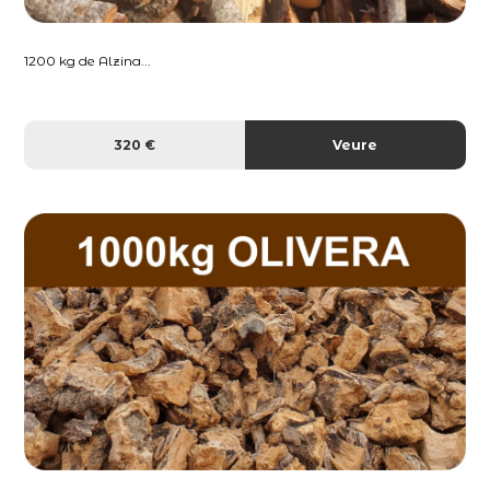
1200 kg de Alzina...
320 €
Veure