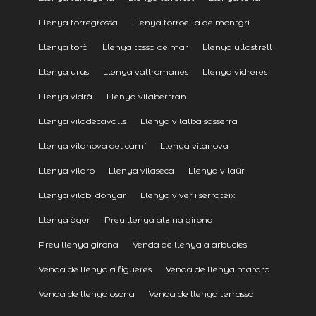
Llenya torregrossa
Llenya torroella de montgrí
Llenya torà
Llenya tossa de mar
Llenya ullastrell
Llenya urus
Llenya vallromanes
Llenya vidreres
Llenya vidrà
Llenya vilabertran
Llenya viladecavalls
Llenya vilalba sasserra
Llenya vilanova del camí
Llenya vilanova
Llenya vilaro
Llenya vilaseca
Llenya vilaür
Llenya vilobí donyar
Llenya viver i serrateix
Llenya àger
Preu llenya alzina girona
Preu llenya girona
Venda de llenya a arbucies
Venda de llenya a figueres
Venda de llenya mataro
Venda de llenya osona
Venda de llenya terrassa