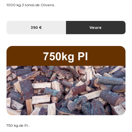
1000 kg (1 tona) de Olivera...
390 €
Veure
750 kg de Pi...