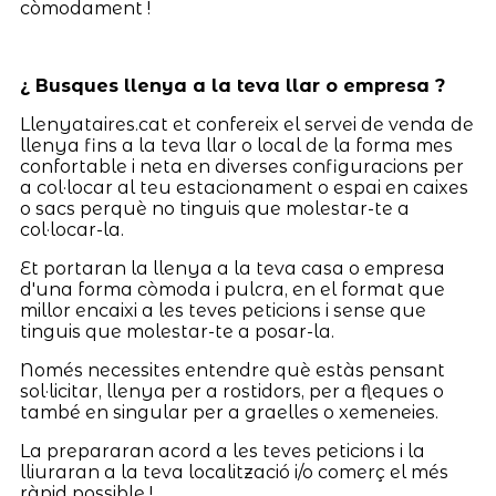
còmodament !
¿ Busques llenya a la teva llar o empresa ?
Llenyataires.cat et confereix el servei de venda de
llenya fins a la teva llar o local de la forma mes
confortable i neta en diverses configuracions per
a col·locar al teu estacionament o espai en caixes
o sacs perquè no tinguis que molestar-te a
col·locar-la.
Et portaran la llenya a la teva casa o empresa
d'una forma còmoda i pulcra, en el format que
millor encaixi a les teves peticions i sense que
tinguis que molestar-te a posar-la.
Només necessites entendre què estàs pensant
sol·licitar, llenya per a rostidors, per a fleques o
també en singular per a graelles o xemeneies.
La prepararan acord a les teves peticions i la
lliuraran a la teva localització i/o comerç el més
ràpid possible !