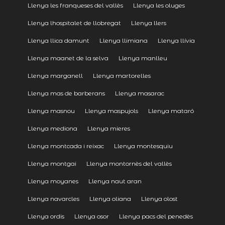
Llenya les franqueses del vallès
Llenya les oluges
Llenya lhospitalet de llobregat
Llenya llers
Llenya llica damunt
Llenya llimiana
Llenya llívia
Llenya maanet de la selva
Llenya manlleu
Llenya marganell
Llenya martorelles
Llenya mas de barberans
Llenya masarac
Llenya masnou
Llenya maspujols
Llenya mataró
Llenya mediona
Llenya mieres
Llenya montcada i reixac
Llenya montesquiu
Llenya montgai
Llenya montornès del vallès
Llenya moyanes
Llenya naut aran
Llenya navarcles
Llenya oliana
Llenya olost
Llenya ordis
Llenya osor
Llenya pacs del penedès