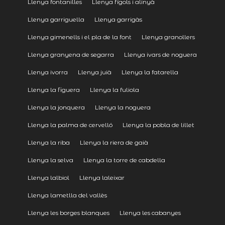
Llenya fontanilles
Llenya fígols i alinyà
Llenya garriguella
Llenya garrigàs
Llenya gimenells i el pla de la font
Llenya granollers
Llenya granyena de segarra
Llenya ivars de noguera
Llenya ivorra
Llenya juià
Llenya la fatarella
Llenya la figuera
Llenya la fuliola
Llenya la jonquera
Llenya la noguera
Llenya la palma de cervelló
Llenya la pobla de lillet
Llenya la riba
Llenya la riera de gaià
Llenya la selva
Llenya la torre de cabdella
Llenya lalbiol
Llenya laleixar
Llenya lametlla del vallès
Llenya les borges blanques
Llenya les cabanyes