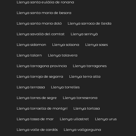
Llenya santa eulàlia de ronana
Llenya santa maria de besora
Llenya santa maria doló
Llenya sarroca de lleida
Llenya savallà del comtat
Llenya serinyà
Llenya sidamon
Llenya solsona
Llenya soses
Llenya talarn
Llenya talavera
Llenya tarragona provincia
Llenya tarragones
Llenya tarroja de segarra
Llenya terra alta
Llenya terrassa
Llenya torrelles
Llenya torres de segre
Llenya torreserona
Llenya torroella de montgrí
Llenya tortosa
Llenya tossa de mar
Llenya ullastret
Llenya urus
Llenya valle de cardós
Llenya vallgorguina