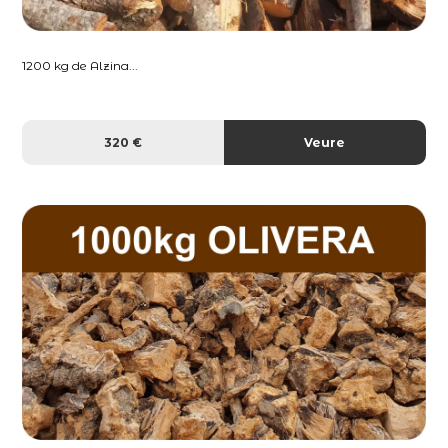
1200 kg de Alzina...
320 €
Veure