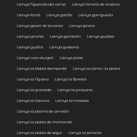
Llenya figuerola del camp
Llenya fornells de la selva
Llenya fortià
Llenya gallifa
Llenya garriguella
Llenya gavet de la conca
Llenya girona
Llenya girones
Llenya gombrèn
Llenya gualba
Llenya gualta
Llenya guissona
Llenya ivars durgell
Llenya jorba
Llenya la bisbal dempordà
Llenya la coma i la pedra
Llenya la figuera
Llenya la floresta
Llenya la granada
Llenya la jonquera
Llenya la llacuna
Llenya la molsosa
Llenya la palma de cervelló
Llenya la pobla de montornès
Llenya la pobla de segur
Llenya la portella