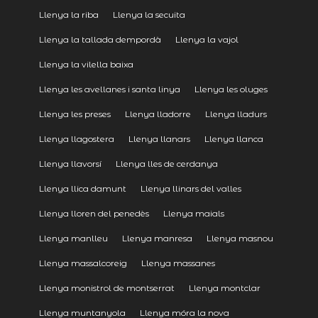
Llenya la riba
Llenya la secuita
Llenya la tallada dempordà
Llenya la vajol
Llenya la vilella baixa
Llenya les avellanes i santa linya
Llenya les oluges
Llenya les preses
Llenya lladorre
Llenya lladurs
Llenya llagostera
Llenya llanars
Llenya llanca
Llenya llavorsí
Llenya lles de cerdanya
Llenya llica damunt
Llenya llinars del valles
Llenya lloren del penedès
Llenya maials
Llenya manlleu
Llenya manresa
Llenya masnou
Llenya massalcoreig
Llenya massanes
Llenya monistrol de montserrat
Llenya montclar
Llenya muntanyola
Llenya móra la nova