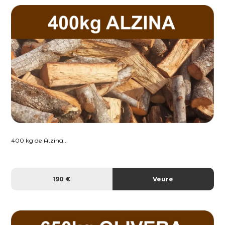
400 kg de Alzina...
190 €
Veure