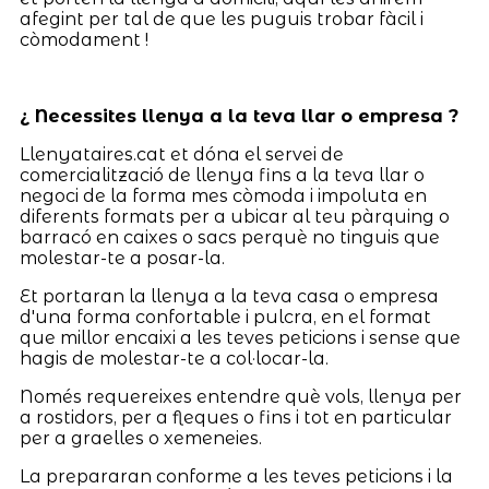
afegint per tal de que les puguis trobar fàcil i
còmodament !
¿ Necessites llenya a la teva llar o empresa ?
Llenyataires.cat et dóna el servei de
comercialització de llenya fins a la teva llar o
negoci de la forma mes còmoda i impoluta en
diferents formats per a ubicar al teu pàrquing o
barracó en caixes o sacs perquè no tinguis que
molestar-te a posar-la.
Et portaran la llenya a la teva casa o empresa
d'una forma confortable i pulcra, en el format
que millor encaixi a les teves peticions i sense que
hagis de molestar-te a col·locar-la.
Només requereixes entendre què vols, llenya per
a rostidors, per a fleques o fins i tot en particular
per a graelles o xemeneies.
La prepararan conforme a les teves peticions i la