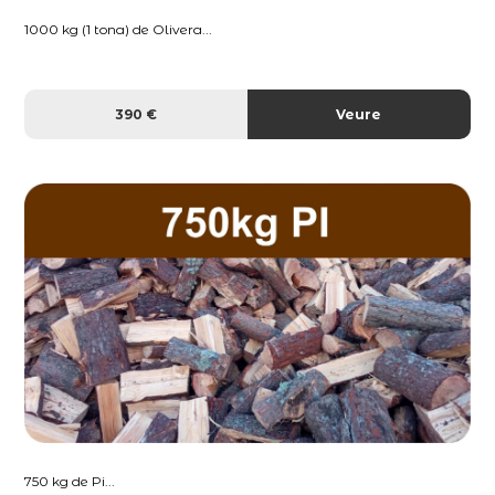
1000 kg (1 tona) de Olivera...
390 €
Veure
750 kg de Pi...