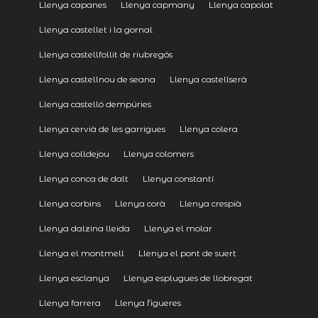
Llenya capanes
Llenya capmany
Llenya capolat
Llenya castellet i la gornal
Llenya castellfollit de riubregós
Llenya castellnou de seana
Llenya castellserà
Llenya castelló dempúries
Llenya cervià de les garrigues
Llenya colera
Llenya colldejou
Llenya colomers
Llenya conca de dalt
Llenya constantí
Llenya corbins
Llenya corà
Llenya crespià
Llenya dalzina lleida
Llenya el molar
Llenya el montmell
Llenya el pont de suert
Llenya esclanya
Llenya esplugues de llobregat
Llenya farrera
Llenya figueres