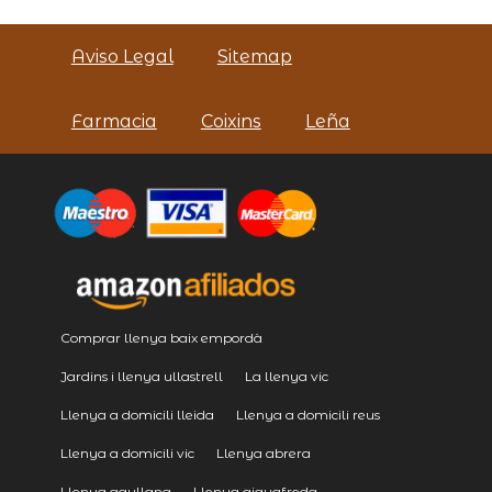
Aviso Legal
Sitemap
Farmacia
Coixins
Leña
Comprar llenya baix empordà
Jardins i llenya ullastrell
La llenya vic
Llenya a domicili lleida
Llenya a domicili reus
Llenya a domicili vic
Llenya abrera
Llenya agullana
Llenya aiguafreda