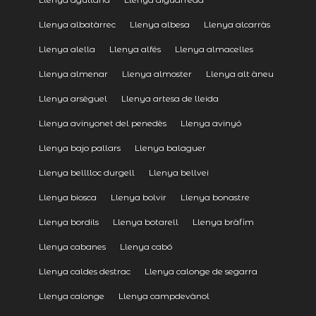
Llenya albatàrrec
Llenya albesa
Llenya alcarràs
Llenya alella
Llenya alfés
Llenya almacelles
Llenya almenar
Llenya almoster
Llenya alt àneu
Llenya arsèguel
Llenya artesa de lleida
Llenya avinyonet del penedès
Llenya avinyó
Llenya bajo pallars
Llenya balaguer
Llenya belllloc durgell
Llenya bellvei
Llenya biosca
Llenya bolvir
Llenya bonastre
Llenya bordils
Llenya botarell
Llenya bràfim
Llenya cabanes
Llenya cabó
Llenya caldes destrac
Llenya calonge de segarra
Llenya calonge
Llenya campdevànol