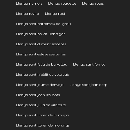
Llenya riumors
Llenya roquetes
Llenya roses
Llenya rovira
Llenya rubí
Llenya sant bartomeu del grau
Llenya sant boi de llobregat
Llenya sant climent sescebes
Llenya sant esteve sesrovires
Llenya sant feliu de buixalleu
Llenya sant ferriol
Llenya sant hipòlit de voltregà
Llenya sant jaume denveja
Llenya sant joan despí
Llenya sant joan les fonts
Llenya sant julià de vilatorta
Llenya sant lloren de la muga
Llenya sant lloren de morunys