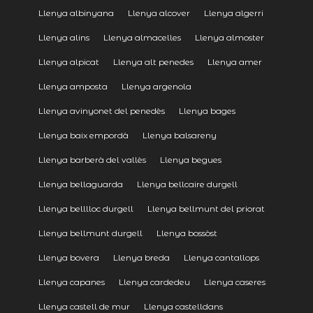
Llenya albinyana
Llenya alcover
Llenya algerri
Llenya alins
Llenya almacelles
Llenya almoster
Llenya alpicat
Llenya alt penedes
Llenya amer
Llenya amposta
Llenya argenola
Llenya avinyonet del penedès
Llenya bages
Llenya baix empordà
Llenya balsareny
Llenya barberà del vallès
Llenya begues
Llenya bellaguarda
Llenya bellcaire durgell
Llenya belllloc durgell
Llenya bellmunt del priorat
Llenya bellmunt durgell
Llenya bossòst
Llenya bovera
Llenya breda
Llenya cantallops
Llenya capanes
Llenya cardedeu
Llenya caseres
Llenya castell de mur
Llenya castelldans