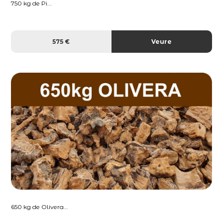
750 kg de Pi...
575 €
Veure
650 kg de Olivera...