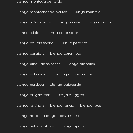
Llenya montoliu de lleida
Llenya montornès del vallès
Llenya montsia
Llenya móra debre
Llenya navès
Llenya oliana
Llenya oliola
Llenya palausator
Llenya pallars sobira
Llenya perafita
Llenya perafort
Llenya peramola
Llenya pinell de solsonès
Llenya planoles
Llenya poboleda
Llenya pont de molins
Llenya portbou
Llenya puigcerda
Llenya puigdàlber
Llenya puiggròs
Llenya rellinars
Llenya renau
Llenya reus
Llenya rialp
Llenya ribes de freser
Llenya riells i viabrea
Llenya ripollet