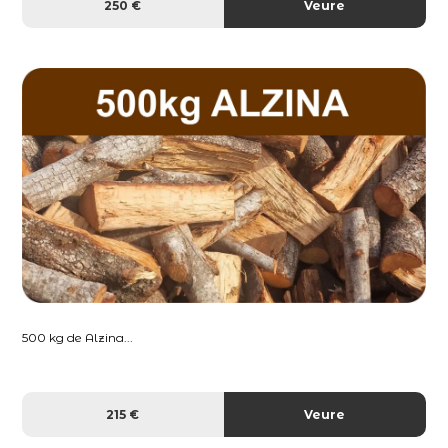
250 €
Veure
500 kg de Alzina...
215 €
Veure