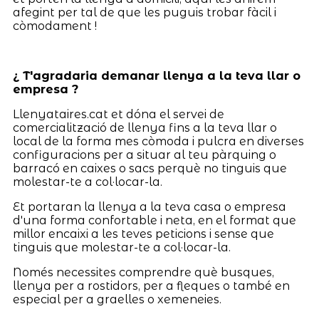
afegint per tal de que les puguis trobar fàcil i
còmodament !
¿ T'agradaria demanar llenya a la teva llar o
empresa ?
Llenyataires.cat et dóna el servei de
comercialització de llenya fins a la teva llar o
local de la forma mes còmoda i pulcra en diverses
configuracions per a situar al teu pàrquing o
barracó en caixes o sacs perquè no tinguis que
molestar-te a col·locar-la.
Et portaran la llenya a la teva casa o empresa
d'una forma confortable i neta, en el format que
millor encaixi a les teves peticions i sense que
tinguis que molestar-te a col·locar-la.
Només necessites comprendre què busques,
llenya per a rostidors, per a fleques o també en
especial per a graelles o xemeneies.