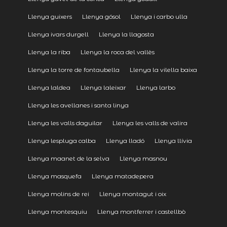
Llenya guixers
Llenya gósol
Llenya i carbo ulla
Llenya ivars durgell
Llenya la llagosta
Llenya la riba
Llenya la roca del vallès
Llenya la torre de fontaubella
Llenya la vilella baixa
Llenya laldea
Llenya laleixar
Llenya larbo
Llenya les avellanes i santa linya
Llenya les valls daguilar
Llenya les valls de valira
Llenya lespluga calba
Llenya lladó
Llenya llívia
Llenya maanet de la selva
Llenya masnou
Llenya masquefa
Llenya matadepera
Llenya molins de rei
Llenya montagut i oix
Llenya montesquiu
Llenya montferrer i castellbò