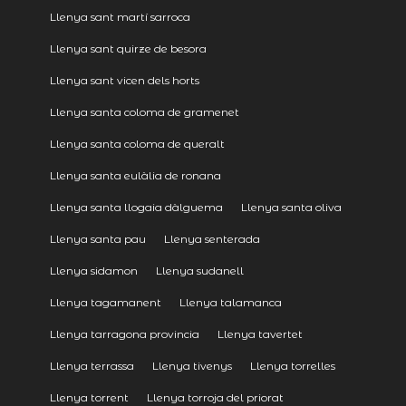
Llenya sant martí sarroca
Llenya sant quirze de besora
Llenya sant vicen dels horts
Llenya santa coloma de gramenet
Llenya santa coloma de queralt
Llenya santa eulàlia de ronana
Llenya santa llogaia dàlguema
Llenya santa oliva
Llenya santa pau
Llenya senterada
Llenya sidamon
Llenya sudanell
Llenya tagamanent
Llenya talamanca
Llenya tarragona provincia
Llenya tavertet
Llenya terrassa
Llenya tivenys
Llenya torrelles
Llenya torrent
Llenya torroja del priorat