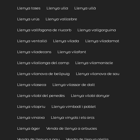
Llenya toses
Llenya ulla
Llenya ullà
Llenya urús
Llenya vallcebre
Llenya vallfogona de riucorb
Llenya vallgorguina
Llenya ventalló
Llenya vilada
Llenya viladamat
Llenya viladecans
Llenya vilafant
Llenya vilallonga del camp
Llenya vilamaniscle
Llenya vilanova de bellpuig
Llenya vilanova de sau
Llenya vilaseca
Llenya vilassar de dalt
Llenya vilobí del penedès
Llenya vilobí donyar
Llenya vilopriu
Llenya vimbodí i poblet
Llenya vinaixa
Llenya vinyols i els arcs
Llenya àger
Venda de llenya a arbucies
Venda de llenya a pau
Venda de llenya alella