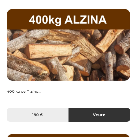
400 kg de Alzina...
190 €
Veure