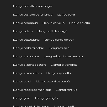
Llenya castellnou de bages
Llenya castelló de farfanya
Llenya cava
Llenya cerdanya
Llenya cervelló
Llenya cistella
Llenya colera
Llenya coll de nargó
Llenya collsuspina
Llenya conca de dalt
Llenya corbera debre
Llenya crespià
Llenya el masnou
Llenya el pont darmentera
Llenya el pont de suert
Llenya el vendrell
Llenya els omellons
Llenya esponellà
Llenya espot
Llenya esterri de cardós
Llenya fogars de montclús
Llenya fontrubí
Llenya gaia
Llenya garrigàs
Llenya gavet de la conca
Llenya godall