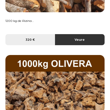
1200 kg de Alzina...
320 €
Veure