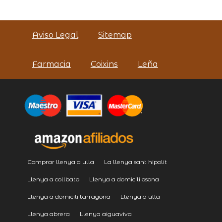
Aviso Legal
Sitemap
Farmacia
Coixins
Leña
Comprar llenya a ulla
La llenya sant hipolit
Llenya a collbato
Llenya a domicili osona
Llenya a domicili tarragona
Llenya a ulla
Llenya abrera
Llenya aiguaviva