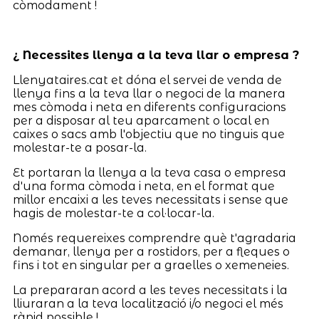
còmodament !
¿ Necessites llenya a la teva llar o empresa ?
Llenyataires.cat et dóna el servei de venda de
llenya fins a la teva llar o negoci de la manera
mes còmoda i neta en diferents configuracions
per a disposar al teu aparcament o local en
caixes o sacs amb l'objectiu que no tinguis que
molestar-te a posar-la.
Et portaran la llenya a la teva casa o empresa
d'una forma còmoda i neta, en el format que
millor encaixi a les teves necessitats i sense que
hagis de molestar-te a col·locar-la.
Només requereixes comprendre què t'agradaria
demanar, llenya per a rostidors, per a fleques o
fins i tot en singular per a graelles o xemeneies.
La prepararan acord a les teves necessitats i la
lliuraran a la teva localització i/o negoci el més
ràpid possible !