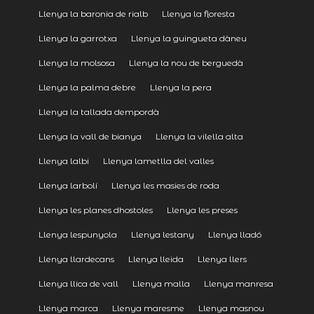
Llenya la baronia de rialb
Llenya la floresta
Llenya la garrotxa
Llenya la guingueta dàneu
Llenya la molsosa
Llenya la nou de berguedà
Llenya la palma debre
Llenya la pera
Llenya la tallada dempordà
Llenya la vall de bianya
Llenya la vilella alta
Llenya lalbi
Llenya lametlla del valles
Llenya larbolí
Llenya les masies de roda
Llenya les planes dhostoles
Llenya les preses
Llenya lespunyola
Llenya lestany
Llenya lladó
Llenya llardecans
Llenya lleida
Llenya llers
Llenya llica de vall
Llenya malla
Llenya manresa
Llenya marca
Llenya maresme
Llenya masnou