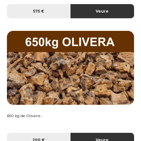
575 €
Veure
650 kg de Olivera...
200 €
Veure