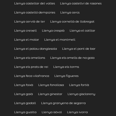
Llenya castellar del valles
Llenya castellví de rosanes
Llenya castelló dempúries
Llenya cercs
Llenya cervià de ter
Llenya cornellà de llobregat
Llenya creixell
Llenya crespià
Llenya el catllar
Llenya el molar
Llenya el montmell
Llenya el palau danglesola
Llenya el pont de bar
Llenya els omellons
Llenya els omells de na gaia
Llenya els prats de rei
Llenya els torms
Llenya feca vilafranca
Llenya figueres
Llenya foixà
Llenya fonollosa
Llenya fortià
Llenya gaià
Llenya ginestar
Llenya gisclareny
Llenya godall
Llenya granyena de segarra
Llenya gualta
Llenya isòvol
Llenya ivorra