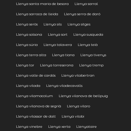
Llenya santa maria de besora
Llenya sarral
Llenya sarroca de lleida
Llenya serra de daró
Llenya seròs
Llenya sils
Llenya sitges
Llenya solsona
Llenya sort
Llenya susqueda
Llenya súria
Llenya talavera
Llenya teià
Llenya terra alta
Llenya tiana
Llenya tivenys
Llenya tor
Llenya torreserona
Llenya tremp
Llenya valle de cardós
Llenya vilabertran
Llenya vilada
Llenya viladecavalls
Llenya vilamacolum
Llenya vilanova de bellpuig
Llenya vilanova de segrià
Llenya vilaro
Llenya vilassar de dalt
Llenya vilobi
Llenya vinebre
Llenya xerta
Llenyataire