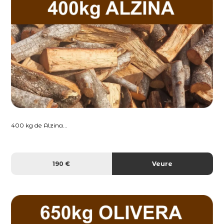
400 kg de Alzina...
190 €
Veure