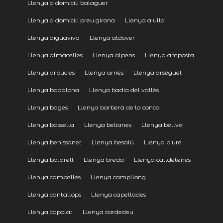
Llenya a domicili balaguer
Llenya a domicili preu girona
Llenya a ulla
Llenya aiguaviva
Llenya aldover
Llenya almacelles
Llenya alpens
Llenya amposta
Llenya arbucies
Llenya arnés
Llenya arsèguel
Llenya badalona
Llenya badia del vallès
Llenya bages
Llenya barberà de la conca
Llenya bassella
Llenya belianes
Llenya bellvei
Llenya benissanet
Llenya besalú
Llenya biure
Llenya botarell
Llenya breda
Llenya calldetenes
Llenya campelles
Llenya campllong
Llenya cantallops
Llenya capellades
Llenya capolat
Llenya cardedeu