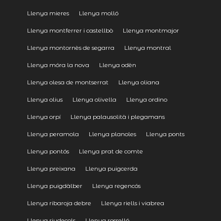
Llenya mieres
Llenya molló
Llenya montferrer i castellbò
Llenya montmajor
Llenya montornès de segarra
Llenya montral
Llenya móra la nova
Llenya odèn
Llenya olesa de montserrat
Llenya oliana
Llenya olius
Llenya olivella
Llenya ordino
Llenya orpí
Llenya palausolità i plegamans
Llenya peramola
Llenya planoles
Llenya ponts
Llenya pontós
Llenya prat de comte
Llenya preixana
Llenya puigcerda
Llenya puigdàlber
Llenya regencós
Llenya ribaroja debre
Llenya riells i viabrea
Llenya riudecols
Llenya rosselló