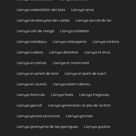
Llenya castellfollit del boix
Llenya cercs
Llenya cerdanyola del vallès
Llenya cervià de ter
Llenya coll de nargó
Llenya collbató
Llenya colldejou
Llenya collsuspina
Llenya corbins
Llenya cubells
Llenya deltebre
Llenya el bruc
Llenya el catllar
Llenya el montmell
Llenya el pinell de brai
Llenya el pont de suert
Llenya el rourell
Llenya esterri dàneu
Llenya fontrubí
Llenya forès
Llenya freginals
Llenya garraf
Llenya gimenells i el pla de la font
Llenya girona provincia
Llenya girones
Llenya granyena de les garrigues
Llenya gualta