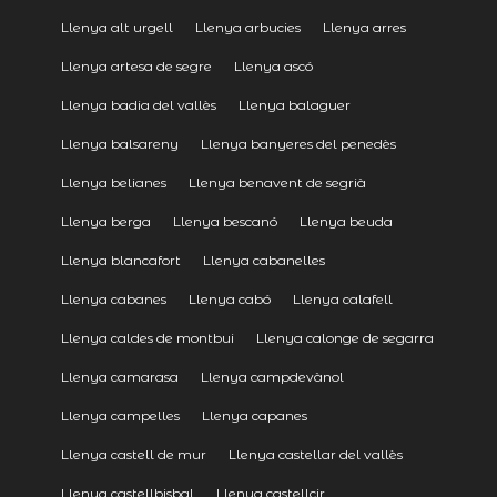
Llenya alt urgell
Llenya arbucies
Llenya arres
Llenya artesa de segre
Llenya ascó
Llenya badia del vallès
Llenya balaguer
Llenya balsareny
Llenya banyeres del penedès
Llenya belianes
Llenya benavent de segrià
Llenya berga
Llenya bescanó
Llenya beuda
Llenya blancafort
Llenya cabanelles
Llenya cabanes
Llenya cabó
Llenya calafell
Llenya caldes de montbui
Llenya calonge de segarra
Llenya camarasa
Llenya campdevànol
Llenya campelles
Llenya capanes
Llenya castell de mur
Llenya castellar del vallès
Llenya castellbisbal
Llenya castellcir