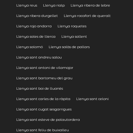
Llenya reus
Llenya rialp
Llenya ribera de lebre
Llenya ribera durgellet
Llenya rocafort de queralt
Llenya rojo andorra
Llenya roquetes
Llenya sales de llierca
Llenya sallent
Llenya salomó
Llenya salàs de pallars
Llenya sant andreu salou
Llenya sant antoni de vilamajor
Llenya sant bartomeu del grau
Llenya sant boi de lluanès
Llenya sant carles de la ràpita
Llenya sant celoni
Llenya sant cugat sesgarrigues
Llenya sant esteve de palautordera
Llenya sant feliu de buixalleu