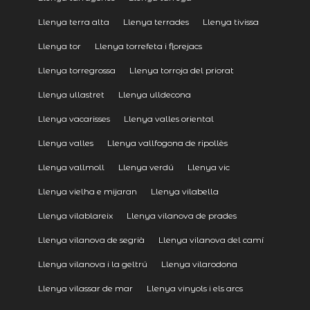
Llenya terra alta
Llenya terrades
Llenya tivissa
Llenya tor
Llenya torrefeta i florejacs
Llenya torregrossa
Llenya torroja del priorat
Llenya ullastret
Llenya ulldecona
Llenya vacarisses
Llenya valles oriental
Llenya valles
Llenya vallfogona de ripollès
Llenya vallmoll
Llenya verdú
Llenya vic
Llenya vielha e mijaran
Llenya vilabella
Llenya vilablareix
Llenya vilanova de prades
Llenya vilanova de segrià
Llenya vilanova del camí
Llenya vilanova i la geltrú
Llenya vilarodona
Llenya vilassar de mar
Llenya vinyols i els arcs