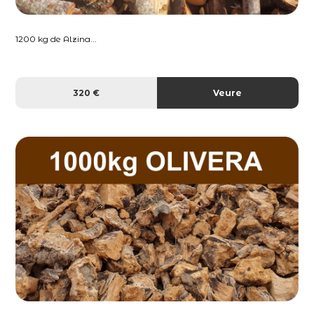
1200 kg de Alzina...
320 €
Veure