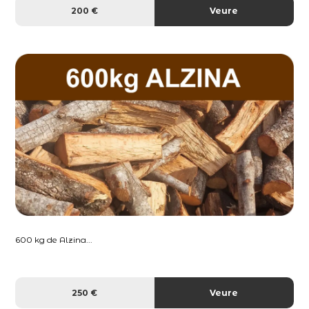
200 €
Veure
600 kg de Alzina...
250 €
Veure