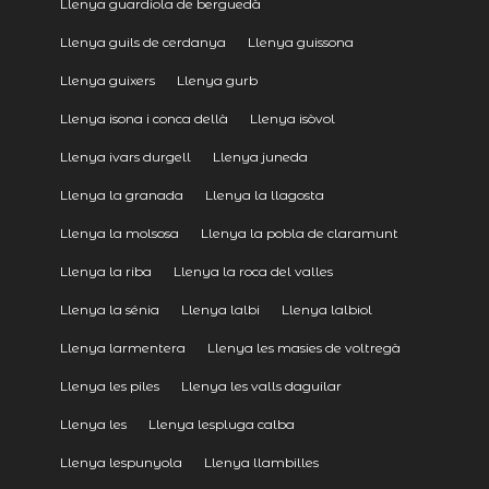
Llenya guardiola de berguedà
Llenya guils de cerdanya
Llenya guissona
Llenya guixers
Llenya gurb
Llenya isona i conca dellà
Llenya isòvol
Llenya ivars durgell
Llenya juneda
Llenya la granada
Llenya la llagosta
Llenya la molsosa
Llenya la pobla de claramunt
Llenya la riba
Llenya la roca del valles
Llenya la sénia
Llenya lalbi
Llenya lalbiol
Llenya larmentera
Llenya les masies de voltregà
Llenya les piles
Llenya les valls daguilar
Llenya les
Llenya lespluga calba
Llenya lespunyola
Llenya llambilles