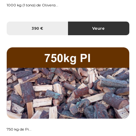
1000 kg (1 tona) de Olivera...
390 €
Veure
750 kg de Pi...