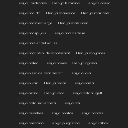
Llenya llardecans
Llenya llimiana
Llenya llobera
Llenya maldà
Llenya maresme
Llenya martorell
Llenya masdenverge
Llenya maslloren
Llenya maspujols
Llenya molins de rei
Llenya mollet del vallès
Llenya monistrol de montserrat
Llenya moyanes
Llenya nalec
Llenya navès
Llenya ogassa
Llenya olesa de montserrat
Llenya oliola
Llenya olvan
Llenya ordal
Llenya oristà
Llenya osona
Llenya osor
Llenya palafrugell
Llenya palausaverdera
Llenya pau
Llenya penelles
Llenya pontós
Llenya prades
Llenya preixana
Llenya puigcerda
Llenya rabós