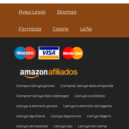
Aviso Legal
Sitemap
Farmacia
Coixins
Leña
Compra llenya girona
Comprar llenya baix empordà
Comprar llenya baix llobregat
Llenya a collbato
Llenya a domicili girona
Llenya a domicili tarragona
Llenya agullana
Llenya aiguaviva
Llenya algerri
Llenya almacelles
Llenya alp
Llenya alt camp