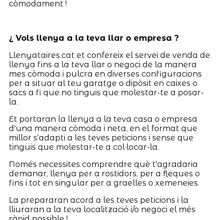
còmodament !
¿ Vols llenya a la teva llar o empresa ?
Llenyataires.cat et confereix el servei de venda de
llenya fins a la teva llar o negoci de la manera
mes còmoda i pulcra en diverses configuracions
per a situar al teu garatge o dipòsit en caixes o
sacs a fi que no tinguis que molestar-te a posar-
la.
Et portaran la llenya a la teva casa o empresa
d'una manera còmoda i neta, en el format que
millor s'adapti a les teves peticions i sense que
tinguis que molestar-te a col·locar-la.
Només necessites comprendre què t'agradaria
demanar, llenya per a rostidors, per a fleques o
fins i tot en singular per a graelles o xemeneies.
La prepararan acord a les teves peticions i la
lliuraran a la teva localització i/o negoci el més
ràpid possible !