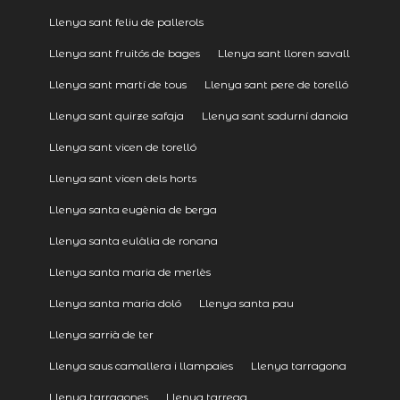
Llenya sant feliu de pallerols
Llenya sant fruitós de bages
Llenya sant lloren savall
Llenya sant martí de tous
Llenya sant pere de torelló
Llenya sant quirze safaja
Llenya sant sadurní danoia
Llenya sant vicen de torelló
Llenya sant vicen dels horts
Llenya santa eugènia de berga
Llenya santa eulàlia de ronana
Llenya santa maria de merlès
Llenya santa maria doló
Llenya santa pau
Llenya sarrià de ter
Llenya saus camallera i llampaies
Llenya tarragona
Llenya tarragones
Llenya tarrega