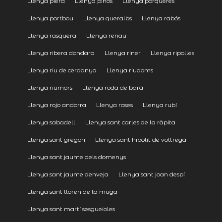
Llenya piera
Llenya pinós
Llenya porqueres
Llenya portbou
Llenya queralbs
Llenya rabós
Llenya rasquera
Llenya renau
Llenya ribera dondara
Llenya riner
Llenya ripolles
Llenya riu de cerdanya
Llenya riudoms
Llenya riumors
Llenya roda de barà
Llenya rojo andorra
Llenya roses
Llenya rubí
Llenya sabadell
Llenya sant carles de la ràpita
Llenya sant gregori
Llenya sant hipòlit de voltregà
Llenya sant jaume dels domenys
Llenya sant jaume denveja
Llenya sant joan despí
Llenya sant lloren de la muga
Llenya sant martí sesgueioles