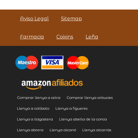
Aviso Legal
Sitemap
Farmacia
Coixins
Leña
Comprar llenya a celra
Comprar llenya arbucies
Llenya a collbato
Llenya a figueres
Llenya a llagostera
Llenya abella de la conca
Llenya abrera
Llenya alcanó
Llenya alcarràs