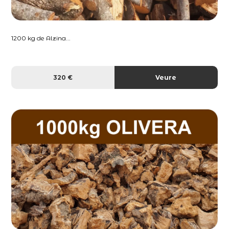
1200 kg de Alzina...
320 €
Veure