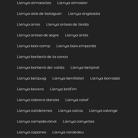
Llenya almacelles
Llenya almoster
Llenya alòs de balaguer
Llenya anglesola
Llenya arres
Llenya artesa de lleida
Llenya artesa de segre
Llenya artés
Llenya baix camp
Llenya baix emporda
Llenya barberà de la conca
Llenya barberà del vallès
Llenya bellprat
Llenya bellpuig
Llenya benifallet
Llenya borrassà
Llenya bovera
Llenya bràfim
Llenya cabrera danoia
Llenya calaf
Llenya calldetenes
Llenya callús
Llenya calonge
Llenya campdevànol
Llenya canyelles
Llenya capanes
Llenya cardedeu