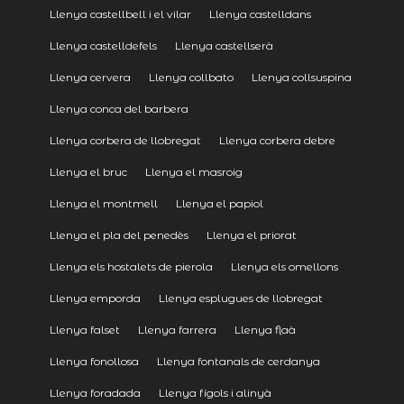
Llenya castellbell i el vilar
Llenya castelldans
Llenya castelldefels
Llenya castellserà
Llenya cervera
Llenya collbato
Llenya collsuspina
Llenya conca del barbera
Llenya corbera de llobregat
Llenya corbera debre
Llenya el bruc
Llenya el masroig
Llenya el montmell
Llenya el papiol
Llenya el pla del penedès
Llenya el priorat
Llenya els hostalets de pierola
Llenya els omellons
Llenya emporda
Llenya esplugues de llobregat
Llenya falset
Llenya farrera
Llenya flaà
Llenya fonollosa
Llenya fontanals de cerdanya
Llenya foradada
Llenya fígols i alinyà