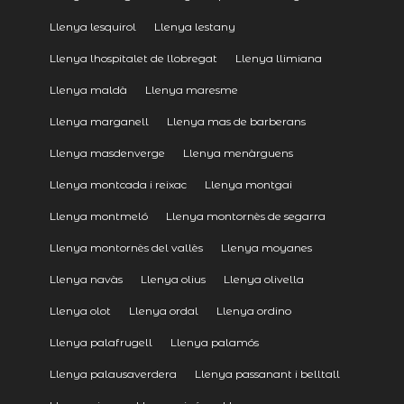
Llenya lesquirol
Llenya lestany
Llenya lhospitalet de llobregat
Llenya llimiana
Llenya maldà
Llenya maresme
Llenya marganell
Llenya mas de barberans
Llenya masdenverge
Llenya menàrguens
Llenya montcada i reixac
Llenya montgai
Llenya montmeló
Llenya montornès de segarra
Llenya montornès del vallès
Llenya moyanes
Llenya navàs
Llenya olius
Llenya olivella
Llenya olot
Llenya ordal
Llenya ordino
Llenya palafrugell
Llenya palamós
Llenya palausaverdera
Llenya passanant i belltall