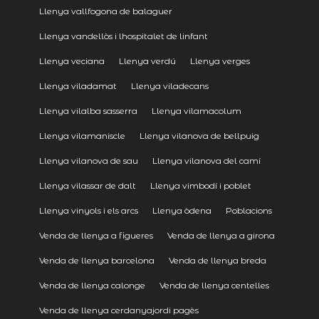
Llenya vallfogona de balaguer
Llenya vandellòs i lhospitalet de linfant
Llenya veciana
Llenya verdú
Llenya verges
Llenya viladamat
Llenya viladecans
Llenya vilalba sasserra
Llenya vilamacolum
Llenya vilamaniscle
Llenya vilanova de bellpuig
Llenya vilanova de sau
Llenya vilanova del camí
Llenya vilassar de dalt
Llenya vimbodí i poblet
Llenya vinyols i els arcs
Llenya òdena
Poblacions
Venda de llenya a figueres
Venda de llenya a girona
Venda de llenya barcelona
Venda de llenya breda
Venda de llenya calonge
Venda de llenya centelles
Venda de llenya cerdanyajordi pagès