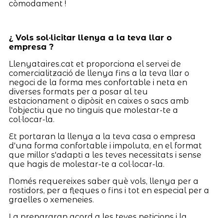
còmodament !
¿ Vols sol·licitar llenya a la teva llar o
empresa ?
Llenyataires.cat et proporciona el servei de
comercialització de llenya fins a la teva llar o
negoci de la forma mes confortable i neta en
diverses formats per a posar al teu
estacionament o dipòsit en caixes o sacs amb
l'objectiu que no tinguis que molestar-te a
col·locar-la.
Et portaran la llenya a la teva casa o empresa
d'una forma confortable i impoluta, en el format
que millor s'adapti a les teves necessitats i sense
que hagis de molestar-te a col·locar-la.
Només requereixes saber què vols, llenya per a
rostidors, per a fleques o fins i tot en especial per a
graelles o xemeneies.
La prepararan acord a les teves peticions i la