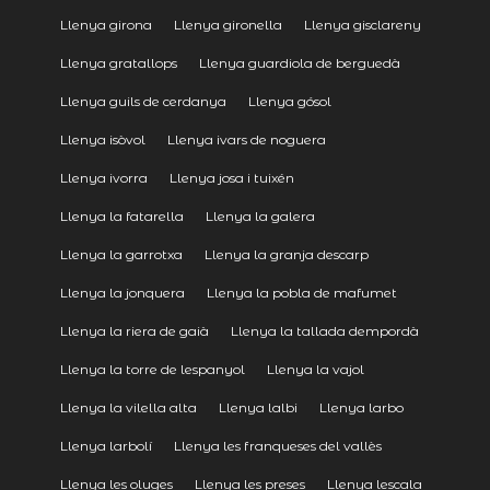
Llenya girona
Llenya gironella
Llenya gisclareny
Llenya gratallops
Llenya guardiola de berguedà
Llenya guils de cerdanya
Llenya gósol
Llenya isòvol
Llenya ivars de noguera
Llenya ivorra
Llenya josa i tuixén
Llenya la fatarella
Llenya la galera
Llenya la garrotxa
Llenya la granja descarp
Llenya la jonquera
Llenya la pobla de mafumet
Llenya la riera de gaià
Llenya la tallada dempordà
Llenya la torre de lespanyol
Llenya la vajol
Llenya la vilella alta
Llenya lalbi
Llenya larbo
Llenya larbolí
Llenya les franqueses del vallès
Llenya les oluges
Llenya les preses
Llenya lescala