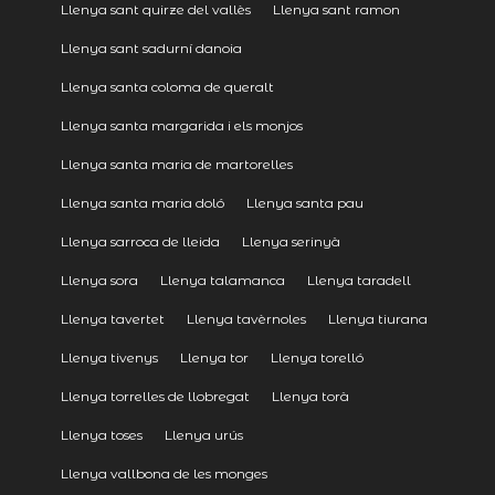
Llenya sant quirze del vallès
Llenya sant ramon
Llenya sant sadurní danoia
Llenya santa coloma de queralt
Llenya santa margarida i els monjos
Llenya santa maria de martorelles
Llenya santa maria doló
Llenya santa pau
Llenya sarroca de lleida
Llenya serinyà
Llenya sora
Llenya talamanca
Llenya taradell
Llenya tavertet
Llenya tavèrnoles
Llenya tiurana
Llenya tivenys
Llenya tor
Llenya torelló
Llenya torrelles de llobregat
Llenya torà
Llenya toses
Llenya urús
Llenya vallbona de les monges