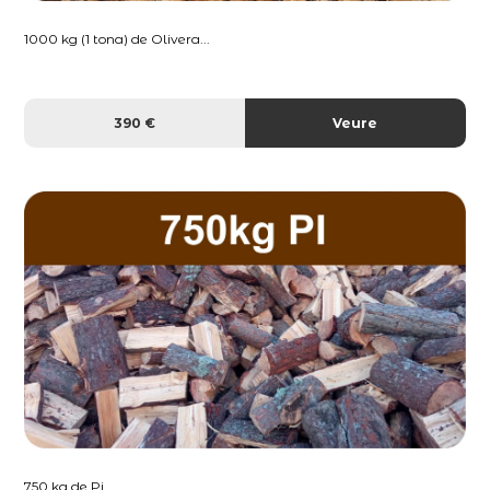
1000 kg (1 tona) de Olivera...
390 €
Veure
750 kg de Pi...