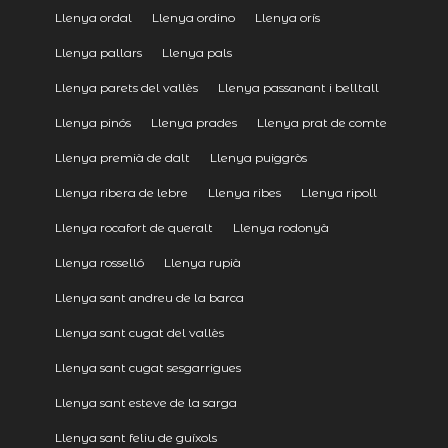
Llenya ordal
Llenya ordino
Llenya orís
Llenya pallars
Llenya pals
Llenya parets del vallès
Llenya passanant i belltall
Llenya pinós
Llenya prades
Llenya prat de comte
Llenya premià de dalt
Llenya puiggròs
Llenya ribera de lebre
Llenya ribes
Llenya ripoll
Llenya rocafort de queralt
Llenya rodonyà
Llenya rosselló
Llenya rupià
Llenya sant andreu de la barca
Llenya sant cugat del vallès
Llenya sant cugat sesgarrigues
Llenya sant esteve de la sarga
Llenya sant feliu de guíxols