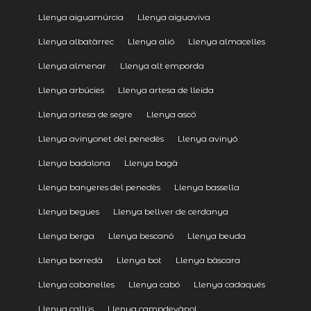
Llenya aiguamúrcia
Llenya aiguaviva
Llenya albatàrrec
Llenya alió
Llenya almacelles
Llenya almenar
Llenya alt emporda
Llenya arbúcies
Llenya artesa de lleida
Llenya artesa de segre
Llenya ascó
Llenya avinyonet del penedès
Llenya avinyó
Llenya badalona
Llenya bagà
Llenya banyeres del penedès
Llenya bassella
Llenya begues
Llenya bellver de cerdanya
Llenya berga
Llenya bescanó
Llenya beuda
Llenya borredà
Llenya bot
Llenya bàscara
Llenya cabanelles
Llenya cabó
Llenya cadaqués
Llenya callús
Llenya campdevànol