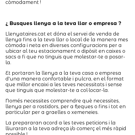
còmodament !
¿ Busques llenya a la teva llar o empresa ?
Llenyataires.cat et dóna el servei de venda de
llenya fins a la teva llar o local de la manera mes
còmoda i neta en diverses configuracions per a
ubicar al teu estacionament o dipòsit en caixes o
sacs a fi que no tinguis que molestar-te a posar-
la.
Et portaran la llenya a la teva casa o empresa
d'una manera confortable i pulcra, en el format
que millor encaixi a les teves necessitats i sense
que tinguis que molestar-te a col·locar-la.
Només necessites comprendre què necessites,
llenya per a rostidors, per a fleques o fins i tot en
particular per a graelles o xemeneies.
La prepararan acord a les teves peticions i la
lliuraran a la teva adreça i/o comerç el més ràpid
possible !