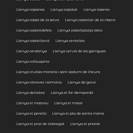
Llenya capanes
Llenya capolat
Llenya caseres
Llenya cassà de la selva
Llenya castellar de la ribera
Llenya castelldefels
Llenya castellplatja daro
Llenya castellterol
Llenya centelles
Llenya cerdanya
Llenya cervià de les garrigues
Llenya collsuspina
Llenya cruïlles monells i sant sadurní de lheura
Llenya cànoves i samalús
Llenya de gava
Llenya deltebre
Llenya el far dempordà
Llenya el masnou
Llenya el molar
Llenya el perelló
Llenya el pla de santa maria
Llenya el prat de llobregat
Llenya el priorat