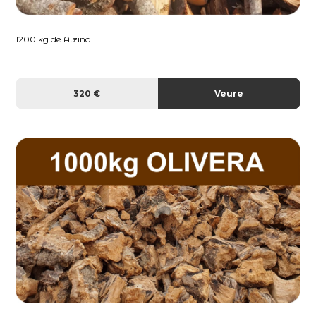
1200 kg de Alzina...
320 €
Veure