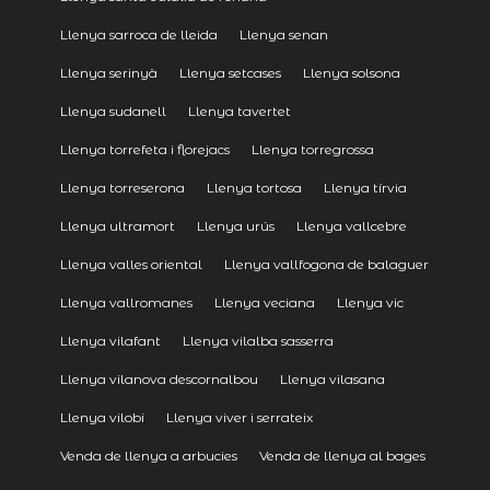
Llenya sarroca de lleida
Llenya senan
Llenya serinyà
Llenya setcases
Llenya solsona
Llenya sudanell
Llenya tavertet
Llenya torrefeta i florejacs
Llenya torregrossa
Llenya torreserona
Llenya tortosa
Llenya tírvia
Llenya ultramort
Llenya urús
Llenya vallcebre
Llenya valles oriental
Llenya vallfogona de balaguer
Llenya vallromanes
Llenya veciana
Llenya vic
Llenya vilafant
Llenya vilalba sasserra
Llenya vilanova descornalbou
Llenya vilasana
Llenya vilobi
Llenya viver i serrateix
Venda de llenya a arbucies
Venda de llenya al bages