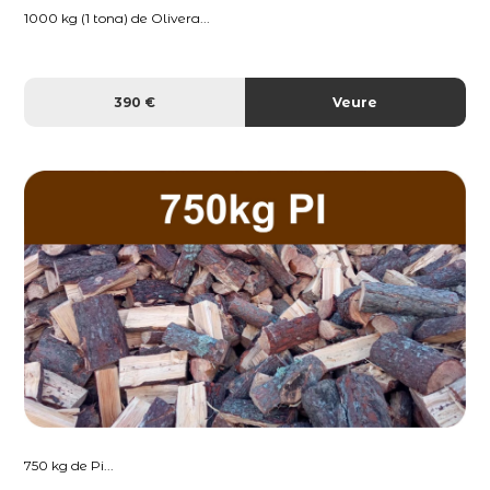
1000 kg (1 tona) de Olivera...
390 €
Veure
750 kg de Pi...