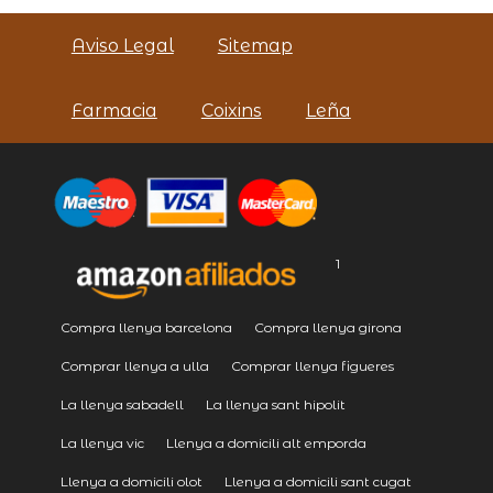
Aviso Legal
Sitemap
Farmacia
Coixins
Leña
1
Compra llenya barcelona
Compra llenya girona
Comprar llenya a ulla
Comprar llenya figueres
La llenya sabadell
La llenya sant hipolit
La llenya vic
Llenya a domicili alt emporda
Llenya a domicili olot
Llenya a domicili sant cugat