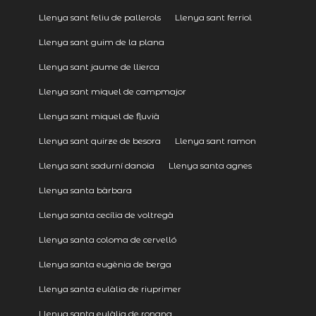
Llenya sant feliu de pallerols
Llenya sant ferriol
Llenya sant guim de la plana
Llenya sant jaume de llierca
Llenya sant miquel de campmajor
Llenya sant miquel de fluvià
Llenya sant quirze de besora
Llenya sant ramon
Llenya sant sadurní danoia
Llenya santa agnes
Llenya santa bàrbara
Llenya santa cecília de voltregà
Llenya santa coloma de cervelló
Llenya santa eugènia de berga
Llenya santa eulàlia de riuprimer
Llenya santa eulàlia de ronana