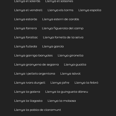
Llenya el soleràs
Llenya el solsones
Llenya el vendrell
Llenya els torms
Llenya espolla
Llenya estaràs
Llenya esterri de cardós
Llenya farrera
Llenya figuerola del camp
Llenya forallac
Llenya fornells de la selva
Llenya fulleda
Llenya garcía
Llenya garriga banyoles
Llenya gironella
Llenya granyena de segarra
Llenya gualta
Llenya i pellets argentona
Llenya isòvol
Llenya ivars durgell
Llenya jafre
Llenya la febró
Llenya la galera
Llenya la guingueta dàneu
Llenya la llagosta
Llenya la molsosa
Llenya la pobla de claramunt