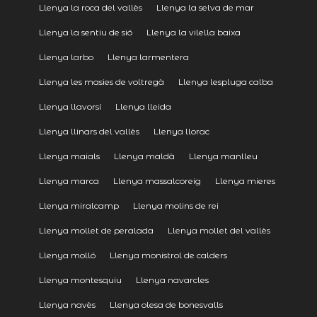
Llenya la roca del vallès
Llenya la selva de mar
Llenya la sentiu de sió
Llenya la vilella baixa
Llenya larbo
Llenya larmentera
Llenya les masies de voltregà
Llenya lespluga calba
Llenya llavorsí
Llenya lleida
Llenya llinars del vallès
Llenya llorac
Llenya maials
Llenya maldà
Llenya manlleu
Llenya marca
Llenya massalcoreig
Llenya mieres
Llenya miralcamp
Llenya molins de rei
Llenya mollet de peralada
Llenya mollet del vallès
Llenya molló
Llenya monistrol de calders
Llenya montesquiu
Llenya navarcles
Llenya navès
Llenya olesa de bonesvalls