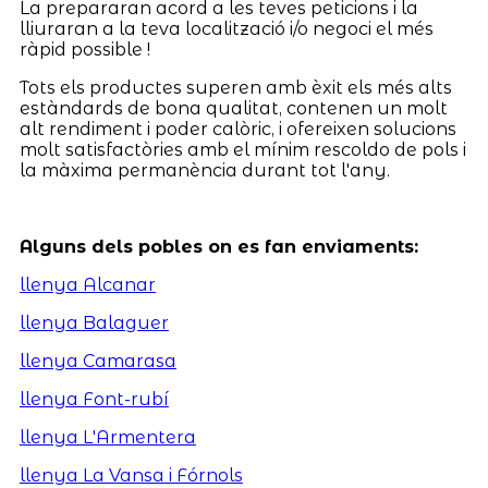
La prepararan acord a les teves peticions i la
lliuraran a la teva localització i/o negoci el més
ràpid possible !
Tots els productes superen amb èxit els més alts
estàndards de bona qualitat, contenen un molt
alt rendiment i poder calòric, i ofereixen solucions
molt satisfactòries amb el mínim rescoldo de pols i
la màxima permanència durant tot l'any.
Alguns dels pobles on es fan enviaments:
llenya Alcanar
llenya Balaguer
llenya Camarasa
llenya Font-rubí
llenya L'Armentera
llenya La Vansa i Fórnols