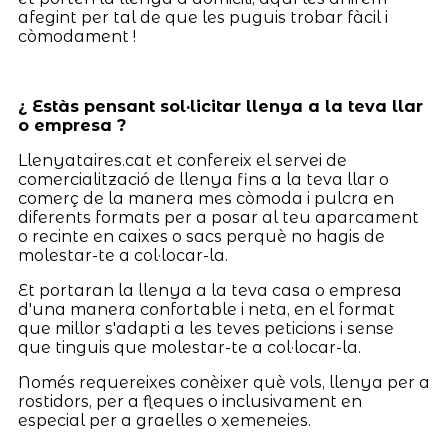
afegint per tal de que les puguis trobar fàcil i
còmodament !
¿ Estàs pensant sol·licitar llenya a la teva llar
o empresa ?
Llenyataires.cat et confereix el servei de
comercialització de llenya fins a la teva llar o
comerç de la manera mes còmoda i pulcra en
diferents formats per a posar al teu aparcament
o recinte en caixes o sacs perquè no hagis de
molestar-te a col·locar-la.
Et portaran la llenya a la teva casa o empresa
d'una manera confortable i neta, en el format
que millor s'adapti a les teves peticions i sense
que tinguis que molestar-te a col·locar-la.
Només requereixes conèixer què vols, llenya per a
rostidors, per a fleques o inclusivament en
especial per a graelles o xemeneies.