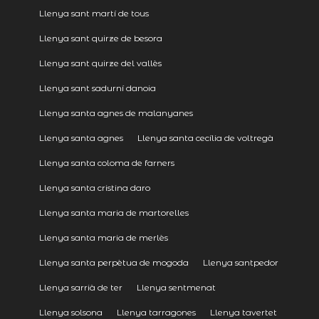
Llenya sant martí de tous
Llenya sant quirze de besora
Llenya sant quirze del vallès
Llenya sant sadurní danoia
Llenya santa agnes de malanyanes
Llenya santa agnes
Llenya santa cecília de voltregà
Llenya santa coloma de farners
Llenya santa cristina daro
Llenya santa maria de martorelles
Llenya santa maria de merlès
Llenya santa perpètua de mogoda
Llenya santpedor
Llenya sarrià de ter
Llenya sentmenat
Llenya solsona
Llenya tarragones
Llenya tavertet