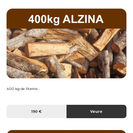
400 kg de Alzina...
190 €
Veure