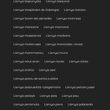
Llenya lespunyola
Llenya lesquirol
Llenya lhospitalet de llobregat
Llenya llanars
Llenya lloren del penedès
Llenya manresa
Llenya maresme
Llenya martorell
Llenya massoteres
Llenya mediona
Llenya mollerussa
Llenya montcada i reixac
Llenya montmaneu
Llenya mura
Llenya naut aran
Llenya navès
Llenya oliola
Llenya ordino
Llenya osor
Llenya palau de santa eulàlia
Llenya palausolità i plegamans
Llenya pallars jussa
Llenya pallejà
Llenya pals
Llenya pau
Llenya peramola
Llenya piera
Llenya poboleda