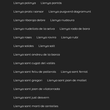
Llenya polinya
Llenya pontós
Llenya prats i sansor
Llenya puigverd dagramunt
Llenya ribaroja debre
Llenya riudaura
Llenya riudellots de la selva
Llenya roda de bara
Llenya roses
Llenya rovira
Llenya rubí
Llenya saldes
Llenya salt
Llenya sant andreu de la barca
Llenya sant cugat del vallès
Llenya sant feliu de pallerols
Llenya sant ferriol
Llenya sant gregori
Llenya sant joan de mollet
Llenya sant joan de vilatorrada
Llenya sant just desvern
Llenya sant martí de centelles