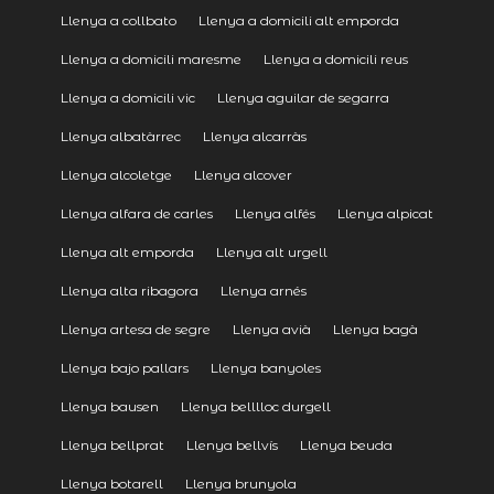
Llenya a collbato
Llenya a domicili alt emporda
Llenya a domicili maresme
Llenya a domicili reus
Llenya a domicili vic
Llenya aguilar de segarra
Llenya albatàrrec
Llenya alcarràs
Llenya alcoletge
Llenya alcover
Llenya alfara de carles
Llenya alfés
Llenya alpicat
Llenya alt emporda
Llenya alt urgell
Llenya alta ribagora
Llenya arnés
Llenya artesa de segre
Llenya avià
Llenya bagà
Llenya bajo pallars
Llenya banyoles
Llenya bausen
Llenya belllloc durgell
Llenya bellprat
Llenya bellvís
Llenya beuda
Llenya botarell
Llenya brunyola