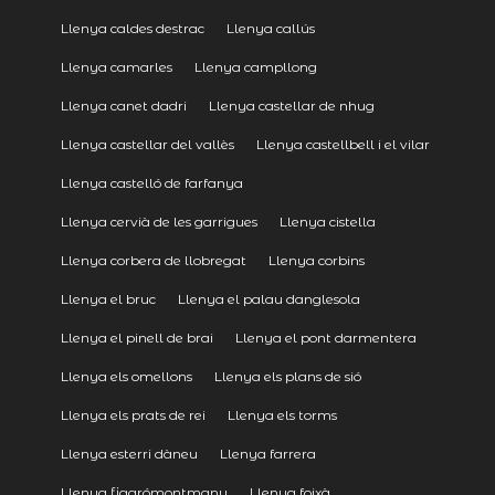
Llenya caldes destrac
Llenya callús
Llenya camarles
Llenya campllong
Llenya canet dadri
Llenya castellar de nhug
Llenya castellar del vallès
Llenya castellbell i el vilar
Llenya castelló de farfanya
Llenya cervià de les garrigues
Llenya cistella
Llenya corbera de llobregat
Llenya corbins
Llenya el bruc
Llenya el palau danglesola
Llenya el pinell de brai
Llenya el pont darmentera
Llenya els omellons
Llenya els plans de sió
Llenya els prats de rei
Llenya els torms
Llenya esterri dàneu
Llenya farrera
Llenya figarómontmany
Llenya foixà