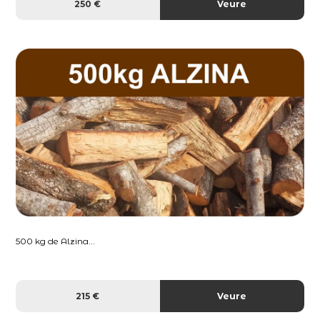
250 €
Veure
500 kg de Alzina...
215 €
Veure