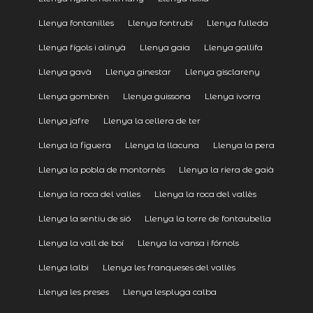
Llenya fontanilles
Llenya fontrubí
Llenya fulleda
Llenya fígols i alinyà
Llenya gaia
Llenya gallifa
Llenya gavà
Llenya ginestar
Llenya gisclareny
Llenya gombrèn
Llenya guissona
Llenya ivorra
Llenya jafre
Llenya la cellera de ter
Llenya la figuera
Llenya la llacuna
Llenya la pera
Llenya la pobla de montornès
Llenya la riera de gaià
Llenya la roca del valles
Llenya la roca del vallès
Llenya la sentiu de sió
Llenya la torre de fontaubella
Llenya la vall de boí
Llenya la vansa i fórnols
Llenya lalbi
Llenya les franqueses del vallès
Llenya les preses
Llenya lespluga calba