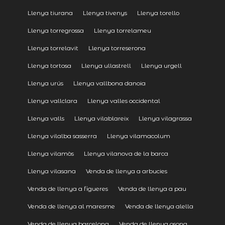
Llenya tiurana
Llenya tivenys
Llenya torello
Llenya torregrossa
Llenya torrelameu
Llenya torrelavit
Llenya torreserona
Llenya tortosa
Llenya ullastrell
Llenya urgell
Llenya urús
Llenya vallbona danoia
Llenya vallclara
Llenya valles occidental
Llenya valls
Llenya vilablareix
Llenya vilagrassa
Llenya vilalba sasserra
Llenya vilamacolum
Llenya vilamòs
Llenya vilanova de la barca
Llenya vilasana
Venda de llenya a arbucies
Venda de llenya a figueres
Venda de llenya a pau
Venda de llenya al maresme
Venda de llenya alella
Venda de llenya barcelona
Venda de llenya osona