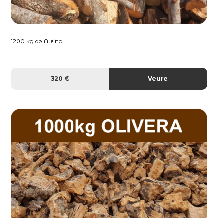
1200 kg de Alzina...
320 €
Veure