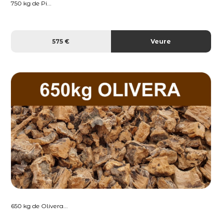
750 kg de Pi...
575 €
Veure
650 kg de Olivera...