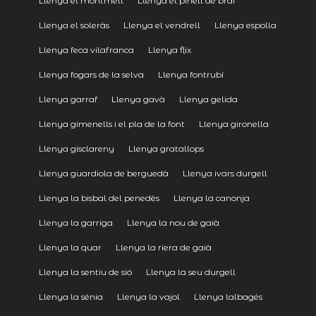
Llenya el montmell
Llenya el pinell de brai
Llenya el soleràs
Llenya el vendrell
Llenya espolla
Llenya feca vilafranca
Llenya flix
Llenya fogars de la selva
Llenya fontrubí
Llenya garraf
Llenya gavà
Llenya gelida
Llenya gimenells i el pla de la font
Llenya gironella
Llenya gisclareny
Llenya gratallops
Llenya guardiola de berguedà
Llenya ivars durgell
Llenya la bisbal del penedès
Llenya la canonja
Llenya la garriga
Llenya la nou de gaià
Llenya la quar
Llenya la riera de gaià
Llenya la sentiu de sió
Llenya la seu durgell
Llenya la sénia
Llenya la vajol
Llenya lalbagés