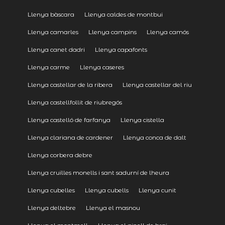
Llenya bàscara
Llenya caldes de montbui
Llenya camarles
Llenya campins
Llenya camós
Llenya canet dadri
Llenya capafonts
Llenya carme
Llenya caseres
Llenya castellar de la ribera
Llenya castellar del riu
Llenya castellfollit de riubregós
Llenya castelló de farfanya
Llenya cistella
Llenya clariana de cardener
Llenya conca de dalt
Llenya corbera debre
Llenya cruïlles monells i sant sadurní de lheura
Llenya cubelles
Llenya cubells
Llenya cunit
Llenya deltebre
Llenya el masnou