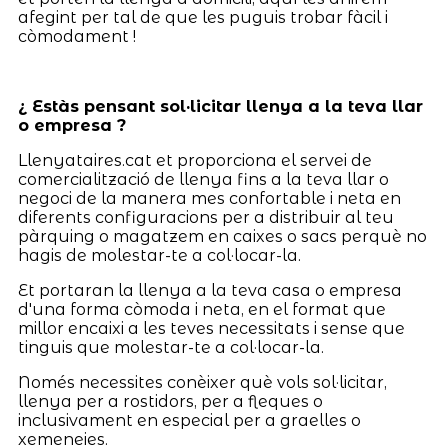
afegint per tal de que les puguis trobar fàcil i
còmodament !
¿ Estàs pensant sol·licitar llenya a la teva llar
o empresa ?
Llenyataires.cat et proporciona el servei de
comercialització de llenya fins a la teva llar o
negoci de la manera mes confortable i neta en
diferents configuracions per a distribuir al teu
pàrquing o magatzem en caixes o sacs perquè no
hagis de molestar-te a col·locar-la.
Et portaran la llenya a la teva casa o empresa
d'una forma còmoda i neta, en el format que
millor encaixi a les teves necessitats i sense que
tinguis que molestar-te a col·locar-la.
Només necessites conèixer què vols sol·licitar,
llenya per a rostidors, per a fleques o
inclusivament en especial per a graelles o
xemeneies.