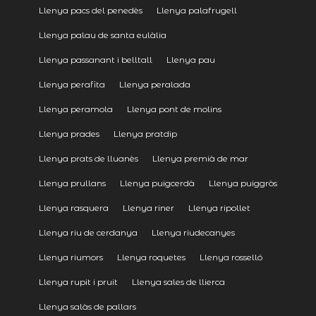
Llenya pacs del penedès
Llenya palafrugell
Llenya palau de santa eulàlia
Llenya passanant i belltall
Llenya pau
Llenya perafita
Llenya peralada
Llenya peramola
Llenya pont de molins
Llenya prades
Llenya pratdip
Llenya prats de lluanès
Llenya premià de mar
Llenya prullans
Llenya puigcerdà
Llenya puiggròs
Llenya rasquera
Llenya riner
Llenya ripollet
Llenya riu de cerdanya
Llenya riudecanyes
Llenya riumors
Llenya roquetes
Llenya rosselló
Llenya rupit i pruit
Llenya sales de llierca
Llenya salàs de pallars