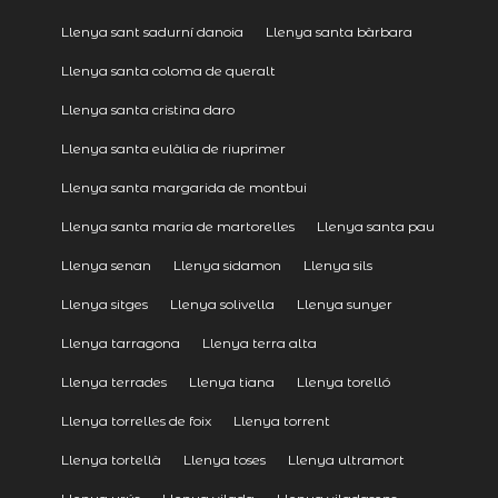
Llenya sant sadurní danoia
Llenya santa bàrbara
Llenya santa coloma de queralt
Llenya santa cristina daro
Llenya santa eulàlia de riuprimer
Llenya santa margarida de montbui
Llenya santa maria de martorelles
Llenya santa pau
Llenya senan
Llenya sidamon
Llenya sils
Llenya sitges
Llenya solivella
Llenya sunyer
Llenya tarragona
Llenya terra alta
Llenya terrades
Llenya tiana
Llenya torelló
Llenya torrelles de foix
Llenya torrent
Llenya tortellà
Llenya toses
Llenya ultramort