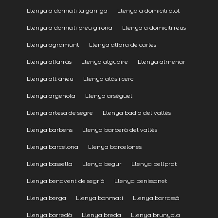
Llenya a domicili la garriga
Llenya a domicili olot
Llenya a domicili preu girona
Llenya a domicili reus
Llenya agramunt
Llenya alfara de carles
Llenya alfarràs
Llenya alguaire
Llenya almenar
Llenya alt àneu
Llenya alàs i cerc
Llenya argenola
Llenya arsèguel
Llenya artesa de segre
Llenya badia del vallès
Llenya barbens
Llenya barberà del vallès
Llenya barcelona
Llenya barcelones
Llenya bassella
Llenya begur
Llenya bellprat
Llenya benavent de segrià
Llenya benissanet
Llenya berga
Llenya bonmati
Llenya borrassà
Llenya borredà
Llenya breda
Llenya brunyola