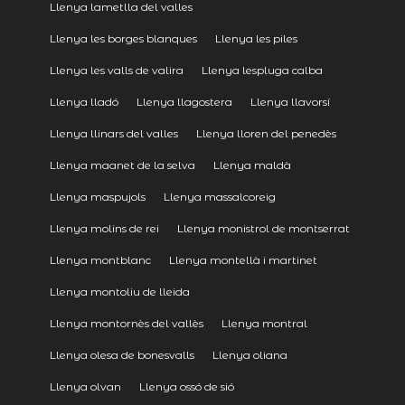
Llenya lametlla del valles
Llenya les borges blanques
Llenya les piles
Llenya les valls de valira
Llenya lespluga calba
Llenya lladó
Llenya llagostera
Llenya llavorsí
Llenya llinars del valles
Llenya lloren del penedès
Llenya maanet de la selva
Llenya maldà
Llenya maspujols
Llenya massalcoreig
Llenya molins de rei
Llenya monistrol de montserrat
Llenya montblanc
Llenya montellà i martinet
Llenya montoliu de lleida
Llenya montornès del vallès
Llenya montral
Llenya olesa de bonesvalls
Llenya oliana
Llenya olvan
Llenya ossó de sió