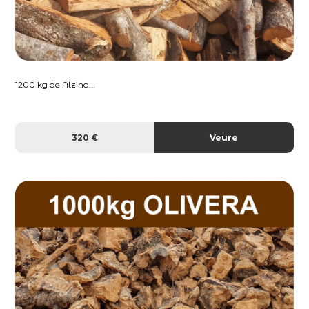
1200 kg de Alzina...
320 €
Veure