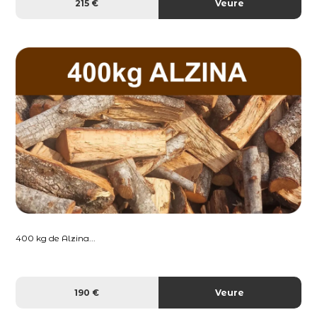
215 €
Veure
400 kg de Alzina...
190 €
Veure