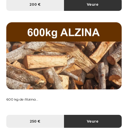
200 €
Veure
600 kg de Alzina...
250 €
Veure