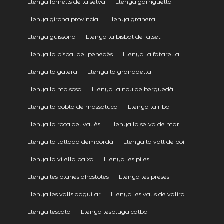
Llenya fornells de la selva
Llenya garriguella
Llenya girona provincia
Llenya granera
Llenya guissona
Llenya la bisbal de falset
Llenya la bisbal del penedès
Llenya la fatarella
Llenya la galera
Llenya la granadella
Llenya la molsosa
Llenya la nou de berguedà
Llenya la pobla de massaluca
Llenya la riba
Llenya la roca del vallès
Llenya la selva de mar
Llenya la tallada dempordà
Llenya la vall de boí
Llenya la vilella baixa
Llenya les piles
Llenya les planes dhostoles
Llenya les preses
Llenya les valls daguilar
Llenya les valls de valira
Llenya lescala
Llenya lespluga calba