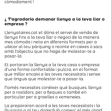
còmodament !
¿ T'agradaria demanar llenya a la teva llar o
empresa ?
Llenyataires.cat et dóna el servei de venda de
llenya fins a la teva llar o negoci de la manera
mes còmoda i neta en diferents formats per a
ubicar al teu pàrquing o recinte en caixes o sacs
amb l'objectiu que no hagis de molestar-te a
posar-la.
Et portaran la llenya a la teva casa o empresa
d'una forma confortable i pulcra, en el format
que millor encaixi a les teves necessitats i sense
que tinguis que molestar-te a posar-la.
Només necessites conèixer què busques, llenya
per a rostidors, per a fleques o també en
particular per a graelles o xemeneies.
La prepararan acord a les teves necessitats i la
lliuraran a al teu domicili i/o comerç el més ràpid