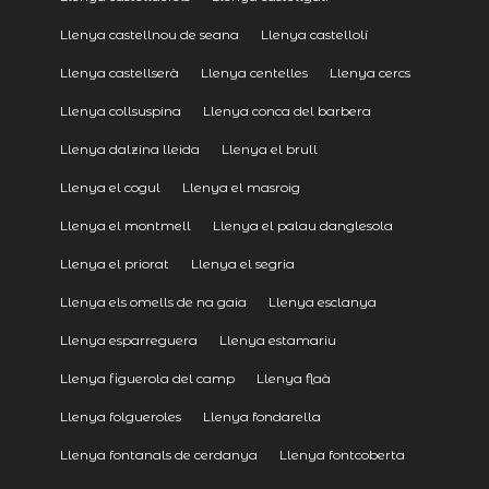
Llenya castellnou de seana
Llenya castellolí
Llenya castellserà
Llenya centelles
Llenya cercs
Llenya collsuspina
Llenya conca del barbera
Llenya dalzina lleida
Llenya el brull
Llenya el cogul
Llenya el masroig
Llenya el montmell
Llenya el palau danglesola
Llenya el priorat
Llenya el segria
Llenya els omells de na gaia
Llenya esclanya
Llenya esparreguera
Llenya estamariu
Llenya figuerola del camp
Llenya flaà
Llenya folgueroles
Llenya fondarella
Llenya fontanals de cerdanya
Llenya fontcoberta