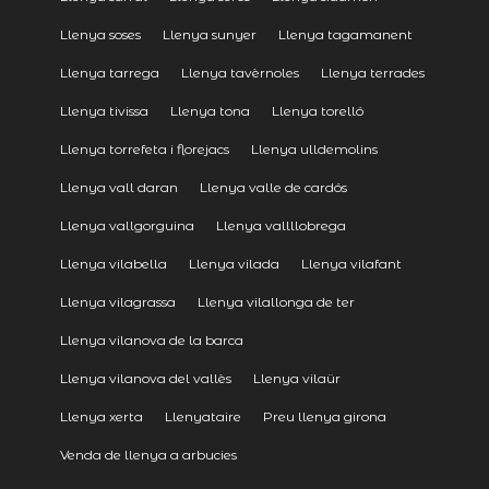
Llenya soses
Llenya sunyer
Llenya tagamanent
Llenya tarrega
Llenya tavèrnoles
Llenya terrades
Llenya tivissa
Llenya tona
Llenya torelló
Llenya torrefeta i florejacs
Llenya ulldemolins
Llenya vall daran
Llenya valle de cardós
Llenya vallgorguina
Llenya vallllobrega
Llenya vilabella
Llenya vilada
Llenya vilafant
Llenya vilagrassa
Llenya vilallonga de ter
Llenya vilanova de la barca
Llenya vilanova del vallès
Llenya vilaür
Llenya xerta
Llenyataire
Preu llenya girona
Venda de llenya a arbucies