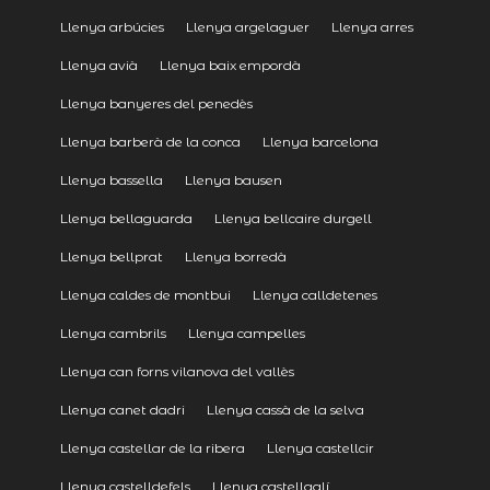
Llenya arbúcies
Llenya argelaguer
Llenya arres
Llenya avià
Llenya baix empordà
Llenya banyeres del penedès
Llenya barberà de la conca
Llenya barcelona
Llenya bassella
Llenya bausen
Llenya bellaguarda
Llenya bellcaire durgell
Llenya bellprat
Llenya borredà
Llenya caldes de montbui
Llenya calldetenes
Llenya cambrils
Llenya campelles
Llenya can forns vilanova del vallès
Llenya canet dadri
Llenya cassà de la selva
Llenya castellar de la ribera
Llenya castellcir
Llenya castelldefels
Llenya castellgalí