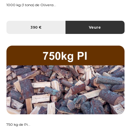
1000 kg (1 tona) de Olivera...
390 €
Veure
750 kg de Pi...