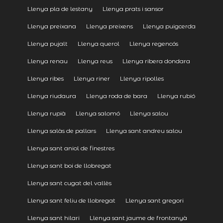
Llenya pla de lestany
Llenya prats i sansor
Llenya preixana
Llenya preixens
Llenya puigcerda
Llenya pujalt
Llenya querol
Llenya regencós
Llenya renau
Llenya reus
Llenya ribera dondara
Llenya ribes
Llenya riner
Llenya ripolles
Llenya riudaura
Llenya roda de bara
Llenya rubió
Llenya rupià
Llenya salomó
Llenya salou
Llenya salàs de pallars
Llenya sant andreu salou
Llenya sant aniol de finestres
Llenya sant boi de llobregat
Llenya sant cugat del vallès
Llenya sant feliu de llobregat
Llenya sant gregori
Llenya sant hilari
Llenya sant jaume de frontanyà