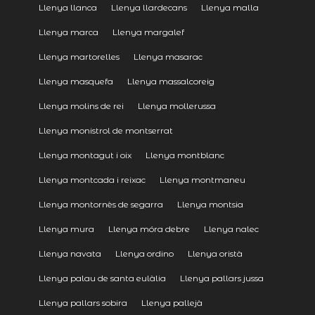
Llenya llanca
Llenya llardecans
Llenya malla
Llenya marca
Llenya margalef
Llenya martorelles
Llenya masarac
Llenya masquefa
Llenya massalcoreig
Llenya molins de rei
Llenya mollerussa
Llenya monistrol de montserrat
Llenya montagut i oix
Llenya montblanc
Llenya montcada i reixac
Llenya montmaneu
Llenya montornès de segarra
Llenya montsia
Llenya mura
Llenya móra debre
Llenya nalec
Llenya navata
Llenya ordino
Llenya oristà
Llenya palau de santa eulàlia
Llenya pallars jussa
Llenya pallars sobira
Llenya pallejà