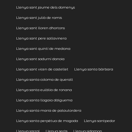
Llenya sant jaume dels domenys
Llenya sant julià de ramis
Llenya sant lloren dhortons
Llenya sant pere sallavinera
Llenya sant quintí de mediona
Llenya sant sadurní danoia
Llenya sant vicen de castellet
Llenya santa bàrbara
Llenya santa coloma de queralt
Llenya santa eulàlia de ronana
Llenya santa llogaia dàlguema
Llenya santa maria de palautordera
Llenya santa perpètua de mogoda
Llenya santpedor
Llenya sarral
Llenya seròs
Llenya sidamon