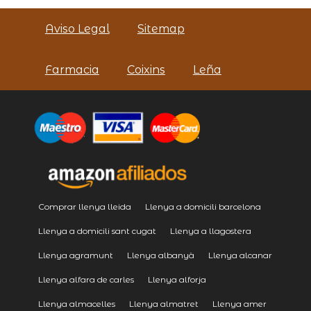
Aviso Legal
Sitemap
Farmacia
Coixins
Leña
Comprar llenya lleida
Llenya a domicili barcelona
Llenya a domicili sant cugat
Llenya a llagostera
Llenya agramunt
Llenya albanyà
Llenya alcanar
Llenya alfara de carles
Llenya alforja
Llenya almacelles
Llenya almatret
Llenya amer