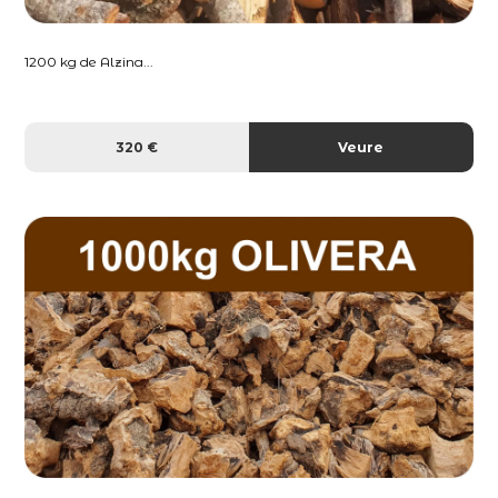
1200 kg de Alzina...
320 €
Veure