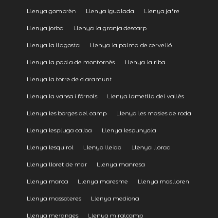
Llenya gombrèn
Llenya igualada
Llenya jafre
Llenya jorba
Llenya la granja descarp
Llenya la llagosta
Llenya la palma de cervelló
Llenya la pobla de montornès
Llenya la riba
Llenya la torre de claramunt
Llenya la vansa i fórnols
Llenya lametlla del vallès
Llenya les borges del camp
Llenya les masies de roda
Llenya lespluga calba
Llenya lespunyola
Llenya lesquirol
Llenya lleida
Llenya llorac
Llenya lloret de mar
Llenya manresa
Llenya marca
Llenya maresme
Llenya maslloren
Llenya massoteres
Llenya mediona
Llenya meranges
Llenya miralcamp