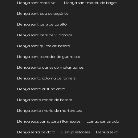
Llenya sant martí vell
Llenya sant mateu de bages
Llenya sant pau de segúries
Llenya sant pere de torelló
Llenya sant pere de vilamajor
Llenya sant quirze de besora
Llenya sant salvador de guardiola
Llenya santa agnes de malanyanes
Llenya santa coloma de farners
Llenya santa cristina daro
Llenya santa maria de besora
Llenya santa maria de martorelles
Llenya saus camallera i llampaies
Llenya senterada
Llenya serra de daró
Llenya setcases
Llenya seva