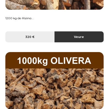
1200 kg de Alzina...
320 €
Veure