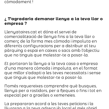
còmodament !
¿ T'agradaria demanar llenya a la teva llar o
empresa ?
Llenyataires.cat et dóna el servei de
comercialització de llenya fins a la teva llar o
comerç de la forma mes còmoda i impoluta en
diferents configuracions per a distribuir al teu
pàrquing o espai en caixes o sacs amb l'objectiu
que no tinguis que molestar-te a posar-la.
Et portaran la llenya a la teva casa o empresa
d'una manera còmoda i impoluta, en el format
que millor s'adapti a les teves necessitats i sense
que tinguis que molestar-te a posar-la.
Només requereixes comprendre què busques,
llenya per a rostidors, per a fleques o fins i tot en
especial per a graelles o xemeneies.
La prepararan acord a les teves peticions i la
lliuraran a la teva adreça i/o local el més ràpid