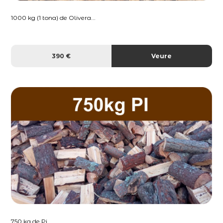
1000 kg (1 tona) de Olivera...
390 €
Veure
750 kg de Pi...