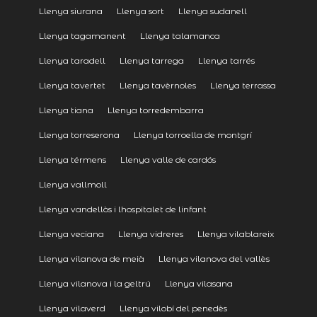
Llenya siurana
Llenya sort
Llenya sudanell
Llenya tagamanent
Llenya talamanca
Llenya taradell
Llenya tarrega
Llenya tarrés
Llenya tavertet
Llenya tavèrnoles
Llenya terrassa
Llenya tiana
Llenya torredembarra
Llenya torreserona
Llenya torroella de montgrí
Llenya térmens
Llenya valle de cardós
Llenya vallmoll
Llenya vandellòs i lhospitalet de linfant
Llenya veciana
Llenya vidreres
Llenya vilablareix
Llenya vilanova de meià
Llenya vilanova del vallès
Llenya vilanova i la geltrú
Llenya vilasana
Llenya vilaverd
Llenya vilobí del penedès