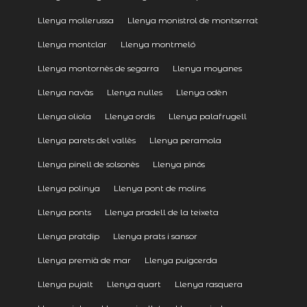
Llenya mollerussa
Llenya monistrol de montserrat
Llenya montclar
Llenya montmeló
Llenya montornès de segarra
Llenya moyanes
Llenya navàs
Llenya nulles
Llenya odèn
Llenya oliola
Llenya ordis
Llenya palafrugell
Llenya parets del vallès
Llenya peramola
Llenya pinell de solsonès
Llenya pinós
Llenya polinya
Llenya pont de molins
Llenya ponts
Llenya pradell de la teixeta
Llenya pratdip
Llenya prats i sansor
Llenya premià de mar
Llenya puigcerda
Llenya pujalt
Llenya quart
Llenya rasquera