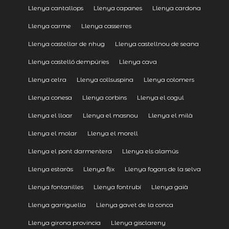
Llenya cantallops
Llenya capanes
Llenya cardona
Llenya carme
Llenya casserres
Llenya castellar de nhug
Llenya castellnou de seana
Llenya castelló dempúries
Llenya cava
Llenya celra
Llenya collsuspina
Llenya colomers
Llenya conesa
Llenya corbins
Llenya el cogul
Llenya el lloar
Llenya el masnou
Llenya el milà
Llenya el molar
Llenya el morell
Llenya el pont darmentera
Llenya els alamús
Llenya estaràs
Llenya flix
Llenya fogars de la selva
Llenya fontanilles
Llenya fontrubí
Llenya gaià
Llenya garriguella
Llenya gavet de la conca
Llenya girona provincia
Llenya gisclareny