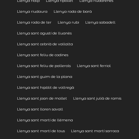
Llenya rialp
Llenya ripollet
Llenya riudarenes
Llenya riudaura
Llenya roda de barà
Llenya roda de ter
Llenya rubi
Llenya sabadell
Llenya sant agustí de lluanès
Llenya sant cebrià de vallalta
Llenya sant feliu de codines
Llenya sant feliu de pallerols
Llenya sant ferriol
Llenya sant guim de la plana
Llenya sant hipòlit de voltregà
Llenya sant joan de mollet
Llenya sant julià de ramis
Llenya sant lloren savall
Llenya sant martí de llémena
Llenya sant martí de tous
Llenya sant martí sarroca