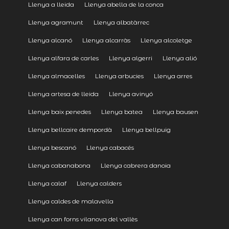
Llenya a lleida
Llenya abella de la conca
Llenya agramunt
Llenya albatàrrec
Llenya alcanó
Llenya alcarràs
Llenya alcoletge
Llenya alfara de carles
Llenya algerri
Llenya alió
Llenya almacelles
Llenya arbucies
Llenya arres
Llenya artesa de lleida
Llenya avinyó
Llenya baix penedes
Llenya batea
Llenya bausen
Llenya bellcaire dempordà
Llenya bellpuig
Llenya bescanó
Llenya cabacés
Llenya cabanabona
Llenya cabrera danoia
Llenya calaf
Llenya calders
Llenya caldes de malavella
Llenya can forns vilanova del vallès