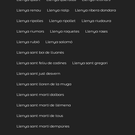
Llenya renau
Llenya rialp
Llenya ribera dondara
Llenya ripolles
Llenya ripollet
Llenya riudaura
Llenya riumors
Llenya roquetes
Llenya roses
Llenya rubió
Llenya salomó
Llenya sant boi de lluanès
Llenya sant feliu de codines
Llenya sant gregori
Llenya sant just desvern
Llenya sant lloren de la muga
Llenya sant martí dalbars
Llenya sant martí de llémena
Llenya sant martí de tous
Llenya sant martí dempúries