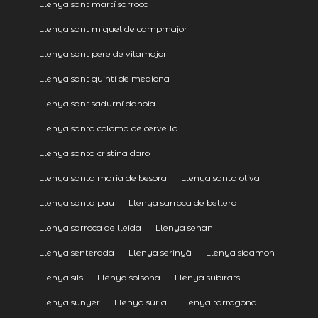
Llenya sant martí sarroca
Llenya sant miquel de campmajor
Llenya sant pere de vilamajor
Llenya sant quintí de mediona
Llenya sant sadurní danoia
Llenya santa coloma de cervelló
Llenya santa cristina daro
Llenya santa maria de besora
Llenya santa oliva
Llenya santa pau
Llenya sarroca de bellera
Llenya sarroca de lleida
Llenya senan
Llenya senterada
Llenya serinyà
Llenya sidamon
Llenya sils
Llenya solsona
Llenya subirats
Llenya sunyer
Llenya súria
Llenya tarragona