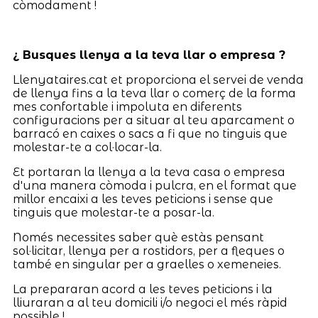
còmodament !
¿ Busques llenya a la teva llar o empresa ?
Llenyataires.cat et proporciona el servei de venda
de llenya fins a la teva llar o comerç de la forma
mes confortable i impoluta en diferents
configuracions per a situar al teu aparcament o
barracó en caixes o sacs a fi que no tinguis que
molestar-te a col·locar-la.
Et portaran la llenya a la teva casa o empresa
d'una manera còmoda i pulcra, en el format que
millor encaixi a les teves peticions i sense que
tinguis que molestar-te a posar-la.
Només necessites saber què estàs pensant
sol·licitar, llenya per a rostidors, per a fleques o
també en singular per a graelles o xemeneies.
La prepararan acord a les teves peticions i la
lliuraran a al teu domicili i/o negoci el més ràpid
possible !