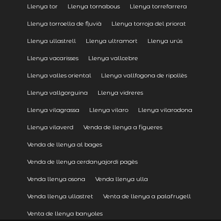
Llenya tor
Llenya tornabous
Llenya torrefarrera
Llenya torroella de fluvià
Llenya torroja del priorat
Llenya ullastrell
Llenya ultramort
Llenya urús
Llenya vacarisses
Llenya vallcebre
Llenya valles oriental
Llenya vallfogona de ripollès
Llenya vallgorguina
Llenya vidreres
Llenya vilagrassa
Llenya vilaro
Llenya vilarodona
Llenya vilaverd
Venda de llenya a figueres
Venda de llenya al bages
Venda de llenya cerdanyajordi pagès
Venda llenya osona
Venda llenya ulla
Venda llenya ullastret
Venta de llenya a palafrugell
Venta de llenya banyoles