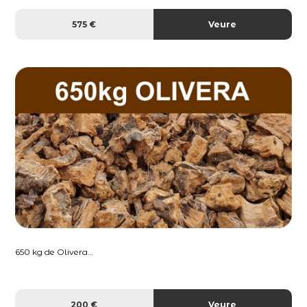
575 €
Veure
650 kg de Olivera...
200 €
Veure