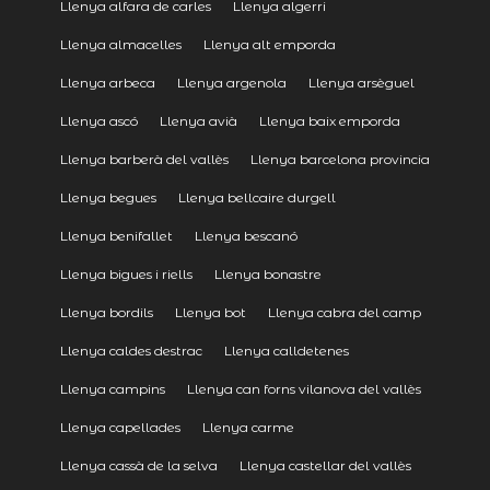
Llenya alfara de carles
Llenya algerri
Llenya almacelles
Llenya alt emporda
Llenya arbeca
Llenya argenola
Llenya arsèguel
Llenya ascó
Llenya avià
Llenya baix emporda
Llenya barberà del vallès
Llenya barcelona provincia
Llenya begues
Llenya bellcaire durgell
Llenya benifallet
Llenya bescanó
Llenya bigues i riells
Llenya bonastre
Llenya bordils
Llenya bot
Llenya cabra del camp
Llenya caldes destrac
Llenya calldetenes
Llenya campins
Llenya can forns vilanova del vallès
Llenya capellades
Llenya carme
Llenya cassà de la selva
Llenya castellar del vallès