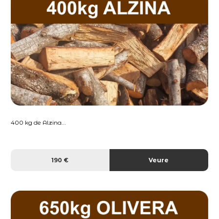
400 kg de Alzina...
190 €
Veure