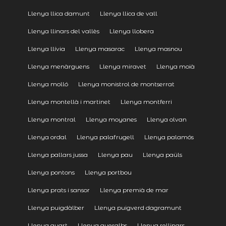
Llenya llica damunt
Llenya llica de vall
Llenya llinars del vallès
Llenya llobera
Llenya llívia
Llenya masarac
Llenya masnou
Llenya menàrguens
Llenya miravet
Llenya moià
Llenya molló
Llenya monistrol de montserrat
Llenya montellà i martinet
Llenya montferri
Llenya montral
Llenya moyanes
Llenya olvan
Llenya ordal
Llenya palafrugell
Llenya palamós
Llenya pallars jussa
Llenya pau
Llenya paüls
Llenya pontons
Llenya portbou
Llenya prats i sansor
Llenya premià de mar
Llenya puigdàlber
Llenya puigverd dagramunt
Llenya quart
Llenya queralbs
Llenya rellinars