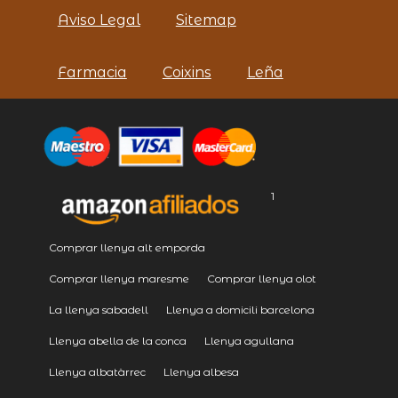
Aviso Legal
Sitemap
Farmacia
Coixins
Leña
1
Comprar llenya alt emporda
Comprar llenya maresme
Comprar llenya olot
La llenya sabadell
Llenya a domicili barcelona
Llenya abella de la conca
Llenya agullana
Llenya albatàrrec
Llenya albesa