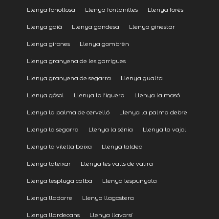
Llenya fonollosa
Llenya fontanilles
Llenya forès
Llenya gaià
Llenya gandesa
Llenya ginestar
Llenya girones
Llenya gombrèn
Llenya granyena de les garrigues
Llenya granyena de segarra
Llenya gualta
Llenya gósol
Llenya la figuera
Llenya la masó
Llenya la palma de cervelló
Llenya la palma debre
Llenya la segarra
Llenya la sénia
Llenya la vajol
Llenya la vilella baixa
Llenya laldea
Llenya laleixar
Llenya les valls de valira
Llenya lespluga calba
Llenya lespunyola
Llenya lladorre
Llenya llagostera
Llenya llardecans
Llenya llavorsí