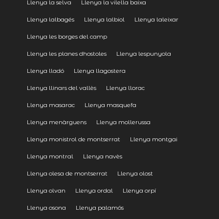
Llenya la selva
Llenya la vilella baixa
Llenya lalbagés
Llenya lalbiol
Llenya laleixar
Llenya les borges del camp
Llenya les planes dhostoles
Llenya lespunyola
Llenya lladó
Llenya llagostera
Llenya llinars del vallès
Llenya llorac
Llenya masarac
Llenya masquefa
Llenya menàrguens
Llenya mollerussa
Llenya monistrol de montserrat
Llenya montgai
Llenya montral
Llenya navès
Llenya olesa de montserrat
Llenya olost
Llenya olvan
Llenya ordal
Llenya orpí
Llenya osona
Llenya palamós