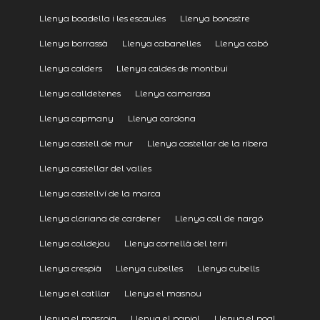
Llenya boadella i les escaules
Llenya bonastre
Llenya borrassà
Llenya cabanelles
Llenya cabó
Llenya calders
Llenya caldes de montbui
Llenya calldetenes
Llenya camarasa
Llenya capmany
Llenya cardona
Llenya castell de mur
Llenya castellar de la ribera
Llenya castellar del valles
Llenya castellví de la marca
Llenya clariana de cardener
Llenya coll de nargó
Llenya colldejou
Llenya cornellà del terri
Llenya crespià
Llenya cubelles
Llenya cubells
Llenya el catllar
Llenya el masnou
Llenya el masroig
Llenya el papiol
Llenya el poal