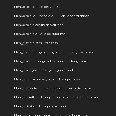
Llenya sant quirze del vallès
Llenya sant quirze safaja
Llenya santa agnes
Llenya santa cecília de voltregà
Llenya santa eulàlia de riuprimer
Llenya santa fe del penedès
Llenya santa llogaia dàlguema
Llenya setcases
Llenya sils
Llenya sobremunt
Llenya sora
Llenya sunyer
Llenya tagamanent
Llenya tarroja de segarra
Llenya tarrés
Llenya tavertet
Llenya teià
Llenya terrades
Llenya torello
Llenya tornabous
Llenya térmens
Llenya tírvia
Llenya ultramort
Llenya vallbona danoia
Llenya vallgorguina