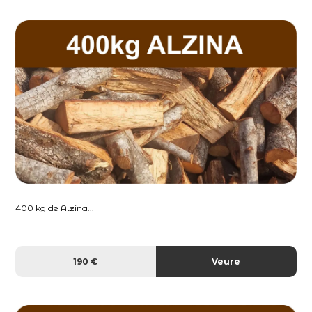
400 kg de Alzina...
190 €
Veure