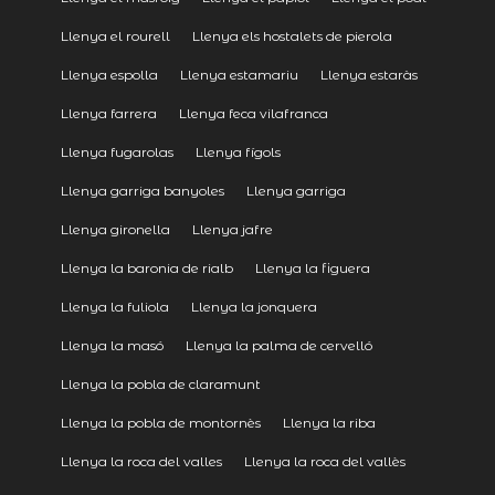
Llenya el rourell
Llenya els hostalets de pierola
Llenya espolla
Llenya estamariu
Llenya estaràs
Llenya farrera
Llenya feca vilafranca
Llenya fugarolas
Llenya fígols
Llenya garriga banyoles
Llenya garriga
Llenya gironella
Llenya jafre
Llenya la baronia de rialb
Llenya la figuera
Llenya la fuliola
Llenya la jonquera
Llenya la masó
Llenya la palma de cervelló
Llenya la pobla de claramunt
Llenya la pobla de montornès
Llenya la riba
Llenya la roca del valles
Llenya la roca del vallès