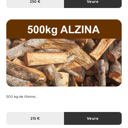
250 €
Veure
500 kg de Alzina...
215 €
Veure