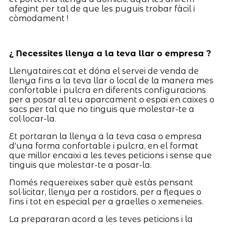
afegint per tal de que les puguis trobar fàcil i
còmodament !
¿ Necessites llenya a la teva llar o empresa ?
Llenyataires.cat et dóna el servei de venda de
llenya fins a la teva llar o local de la manera mes
confortable i pulcra en diferents configuracions
per a posar al teu aparcament o espai en caixes o
sacs per tal que no tinguis que molestar-te a
col·locar-la.
Et portaran la llenya a la teva casa o empresa
d'una forma confortable i pulcra, en el format
que millor encaixi a les teves peticions i sense que
tinguis que molestar-te a posar-la.
Només requereixes saber què estàs pensant
sol·licitar, llenya per a rostidors, per a fleques o
fins i tot en especial per a graelles o xemeneies.
La prepararan acord a les teves peticions i la