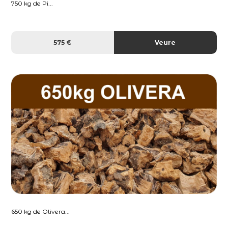
750 kg de Pi...
575 €
Veure
650 kg de Olivera...