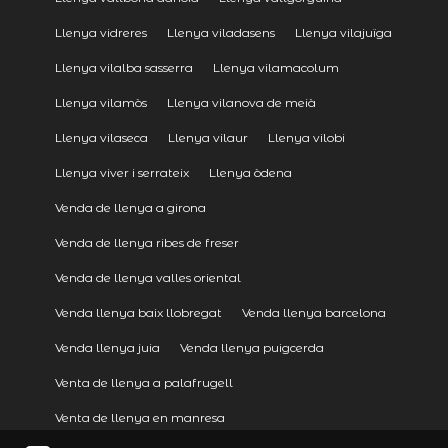
Llenya vidreres
Llenya viladasens
Llenya vilajuïga
Llenya vilalba sasserra
Llenya vilamacolum
Llenya vilamòs
Llenya vilanova de meià
Llenya vilaseca
Llenya vilaur
Llenya vilobi
Llenya viver i serrateix
Llenya òdena
Venda de llenya a girona
Venda de llenya ribes de freser
Venda de llenya valles oriental
Venda llenya baix llobregat
Venda llenya barcelona
Venda llenya juia
Venda llenya puigcerda
Venta de llenya a palafrugell
Venta de llenya en manresa