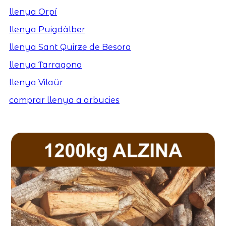
llenya Orpí
llenya Puigdàlber
llenya Sant Quirze de Besora
llenya Tarragona
llenya Vilaür
comprar llenya a arbucies