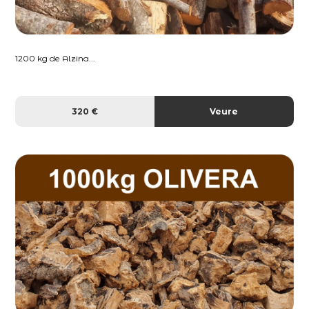
1200 kg de Alzina...
320 €
Veure