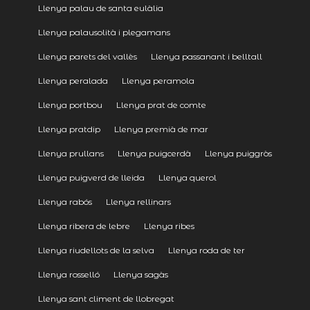
Llenya palau de santa eulàlia
Llenya palausolità i plegamans
Llenya parets del vallès
Llenya passanant i belltall
Llenya peralada
Llenya peramola
Llenya portbou
Llenya prat de comte
Llenya pratdip
Llenya premià de mar
Llenya prullans
Llenya puigcerdà
Llenya puiggròs
Llenya puigverd de lleida
Llenya querol
Llenya rabós
Llenya rellinars
Llenya ribera de lebre
Llenya ribes
Llenya riudellots de la selva
Llenya roda de ter
Llenya rosselló
Llenya sagàs
Llenya sant climent de llobregat