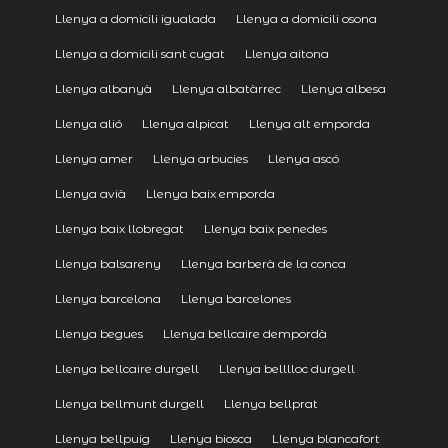
Llenya a domicili igualada
Llenya a domicili osona
Llenya a domicili sant cugat
Llenya aitona
Llenya albanyà
Llenya albatàrrec
Llenya albesa
Llenya alió
Llenya alpicat
Llenya alt emporda
Llenya amer
Llenya arbucies
Llenya ascó
Llenya avià
Llenya baix emporda
Llenya baix llobregat
Llenya baix penedes
Llenya balsareny
Llenya barberà de la conca
Llenya barcelona
Llenya barcelones
Llenya begues
Llenya bellcaire dempordà
Llenya bellcaire durgell
Llenya belllloc durgell
Llenya bellmunt durgell
Llenya bellprat
Llenya bellpuig
Llenya biosca
Llenya blancafort