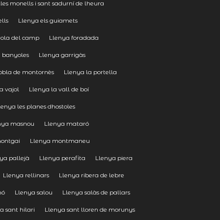
lles monells i sant sadurní de lheura
lls
Llenya els guiamets
rola del camp
Llenya foradada
a banyoles
Llenya garrigàs
pobla de montornès
Llenya la portella
a vajol
Llenya la vall de boí
lenya les planes dhostoles
nya masnou
Llenya mataró
ontgai
Llenya montmaneu
ya pallejà
Llenya perafita
Llenya piera
Llenya rellinars
Llenya ribera de lebre
mó
Llenya salou
Llenya salàs de pallars
a sant hilari
Llenya sant lloren de morunys