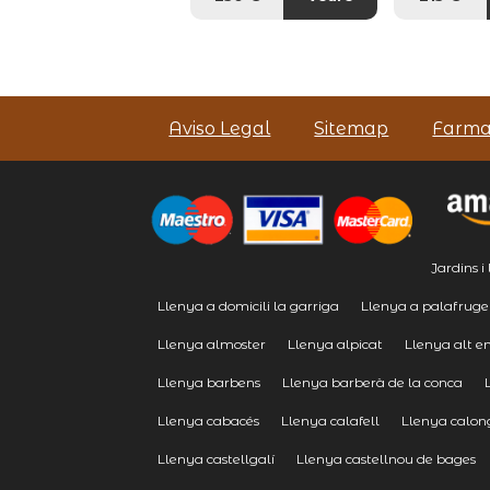
Aviso Legal
Sitemap
Farma
Jardins i
Llenya a domicili la garriga
Llenya a palafruge
Llenya almoster
Llenya alpicat
Llenya alt 
Llenya barbens
Llenya barberà de la conca
Llenya cabacés
Llenya calafell
Llenya calon
Llenya castellgalí
Llenya castellnou de bages