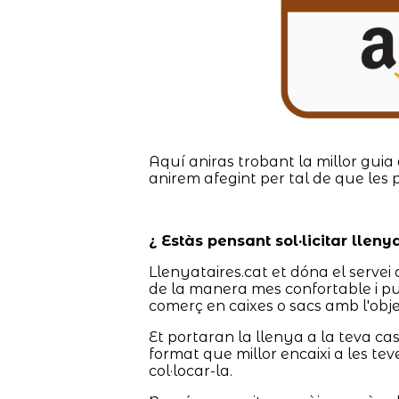
Aquí aniras trobant la millor guia 
anirem afegint per tal de que les 
¿ Estàs pensant sol·licitar lleny
Llenyataires.cat et dóna el servei 
de la manera mes confortable i pu
comerç en caixes o sacs amb l'obje
Et portaran la llenya a la teva c
format que millor encaixi a les tev
col·locar-la.