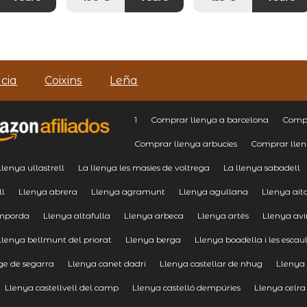
cia
Coixins
Leña
1
Comprar llenya a barcelona
Compr
Comprar llenya arbucies
Comprar lle
 llenya ullastrell
La llenya les masies de voltrega
La llenya sabadell
ll
Llenya abrera
Llenya agramunt
Llenya agullana
Llenya ait
emporda
Llenya altafulla
Llenya arbeca
Llenya artés
Llenya avi
Llenya bellmunt del priorat
Llenya berga
Llenya boadella i les escau
ge de segarra
Llenya canet dadri
Llenya castellar de nhug
Llenya 
Llenya castellvell del camp
Llenya castelló dempúries
Llenya celra