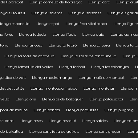
 de llobregat
Llenya cornellà de llobregat
Llenya corà
Llenya cruï
enya el rourell
Llenya el soleràs
Llenya el solsones
Llenya els garide
lenya esponellà
Llenya espot
Llenya feca vilafranca
Llenya figue
a forès
Llenya fulleda
Llenya fígols
Llenya gaia
Llenya garrig
ntona
Llenya juncosa
Llenya la febró
Llenya la pera
Llenya la 
Llenya la torre de cabdella
Llenya la torre de fontaubella
Llenya l
Llenya lametlla del valles
Llenya larbolí
Llenya les cabanyes
L
a llica de vall
Llenya madremanya
Llenya maià de montcal
Lle
let del vallès
Llenya montcada i reixac
Llenya montclar
Llenya m
ivella
Llenya orís
Llenya os de balaguer
Llenya palausator
Llen
 pont de molins
Llenya pontós
Llenya porqueres
Llenya puigreig
de barà
Llenya roses
Llenya rosselló
Llenya saldes
Llenya salo
 de buixalleu
Llenya sant feliu de guíxols
Llenya sant gregori
Lleny