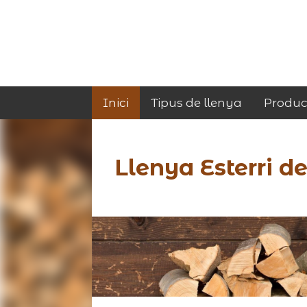
Inici
Tipus de llenya
Produc
Llenya Esterri d