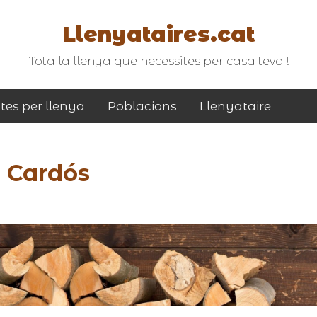
Llenyataires.cat
Tota la llenya que necessites per casa teva !
tes per llenya
Poblacions
Llenyataire
e Cardós