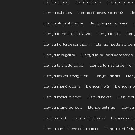
Llenya conesa
Llenya copons
Llenya corbera
Llenya cubelles
Llenya cànoves i samalús
Ll
Llenya els prats de rei
Llenya esparreguera
L
Llenya fornells de la selva
Llenya fortià
Lleny
Llenya horta de sant joan
Llenya i pellets arge
Llenya la segarra
Llenya la tallada dempordà
Llenya la vilella baixa
Llenya lametlla de mar
Llenya les valls daguilar
Llenya llanars
Lleny
Llenya menàrguens
Llenya moià
Llenya mol
Llenya móra la nova
Llenya navès
Llenya ol
Llenya plana durgell
Llenya polinya
Llenya
Llenya ripoll
Llenya riudarenes
Llenya roda 
Llenya sant esteve de la sarga
Llenya sant feliu