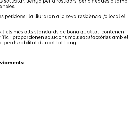
sol·licitar, llenya per a rostidors, per a fleques o tamb
eneies.
eticions i la lliuraran a la teva residència i/o local el
it els més alts standards de bona qualitat, contenen
ífic, i proporcionen solucions molt satisfactòries amb e
 perdurabilitat durant tot l'any.
nviaments: