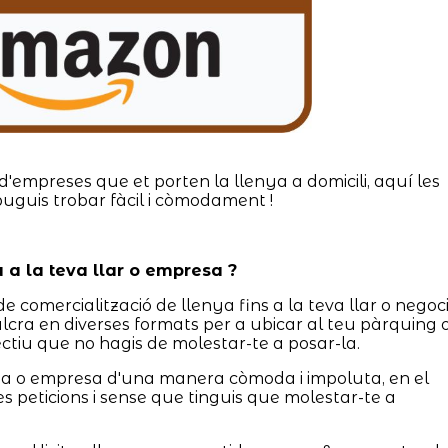
d'empreses que et porten la llenya a domicili, aquí les
puguis trobar fàcil i còmodament !
a a la teva llar o empresa ?
de comercialització de llenya fins a la teva llar o negoc
lcra en diverses formats per a ubicar al teu pàrquing 
ctiu que no hagis de molestar-te a posar-la.
asa o empresa d'una manera còmoda i impoluta, en el
es peticions i sense que tinguis que molestar-te a