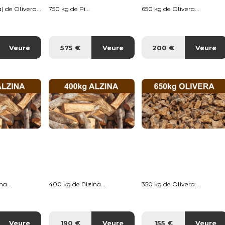
) de Olivera...
750 kg de Pi...
650 kg de Olivera...
Veure
575 €
Veure
200 €
Veure
a...
400 kg de Alzina...
350 kg de Olivera...
Veure
190 €
Veure
155 €
Veure