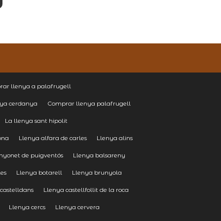
ar llenya a palafrugell
nya cerdanya
Comprar llenya palafrugell
La llenya sant hipolit
ona
Llenya alfara de carles
Llenya alins
nyonet de puigventós
Llenya balsareny
les
Llenya botarell
Llenya brunyola
castelldans
Llenya castellfollit de la roca
Llenya cercs
Llenya cervera