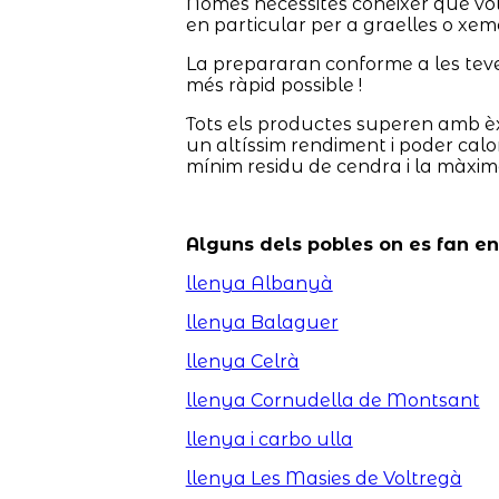
Només necessites conèixer què vols 
en particular per a graelles o xem
La prepararan conforme a les teves p
més ràpid possible !
Tots els productes superen amb èx
un altíssim rendiment i poder calor
mínim residu de cendra i la màxima
Alguns dels pobles on es fan e
llenya Albanyà
llenya Balaguer
llenya Celrà
llenya Cornudella de Montsant
llenya i carbo ulla
llenya Les Masies de Voltregà