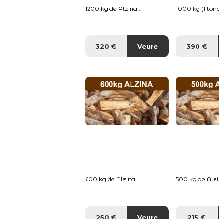
1200 kg de Alzina...
1000 kg (1 tona
320 €
Veure
390 €
600 kg de Alzina...
500 kg de Alzin
250 €
Veure
215 €