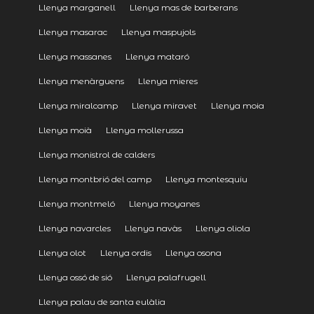
Llenya marganell
Llenya mas de barberans
Llenya masarac
Llenya maspujols
Llenya massanes
Llenya mataró
Llenya menàrguens
Llenya mieres
Llenya miralcamp
Llenya miravet
Llenya moia
Llenya moià
Llenya mollerussa
Llenya monistrol de calders
Llenya montbrió del camp
Llenya montesquiu
Llenya montmeló
Llenya moyanes
Llenya navarcles
Llenya navàs
Llenya oliola
Llenya olot
Llenya ordis
Llenya osona
Llenya ossó de sió
Llenya palafrugell
Llenya palau de santa eulàlia