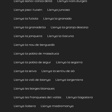
Llenya isona i conca dellà
Llenya ivars durgell
Llenya josa i tuixén
Llenya juncosa
Llenya la fuliola
Llenya la granada
Llenya la granadella
Llenya la granja descarp
Llenya la jonquera
Llenya la llacuna
Llenya la nou de berguedà
Llenya la pobla de massaluca
Llenya la pobla de segur
Llenya la segarra
Llenya la selva
Llenya la sentiu de sió
Llenya la vall de bianya
Llenya largentera
Llenya les borges blanques
Llenya les franqueses del vallès
Llenya llagostera
Llenya llobera
Llenya madremanya