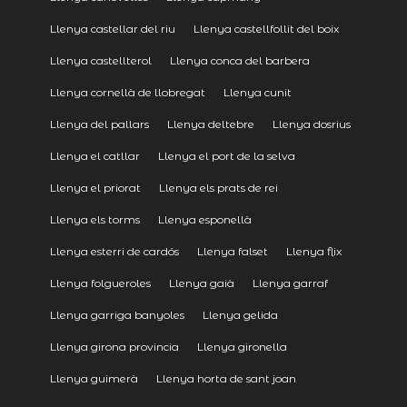
Llenya castellar del riu
Llenya castellfollit del boix
Llenya castellterol
Llenya conca del barbera
Llenya cornellà de llobregat
Llenya cunit
Llenya del pallars
Llenya deltebre
Llenya dosrius
Llenya el catllar
Llenya el port de la selva
Llenya el priorat
Llenya els prats de rei
Llenya els torms
Llenya esponellà
Llenya esterri de cardós
Llenya falset
Llenya flix
Llenya folgueroles
Llenya gaià
Llenya garraf
Llenya garriga banyoles
Llenya gelida
Llenya girona provincia
Llenya gironella
Llenya guimerà
Llenya horta de sant joan