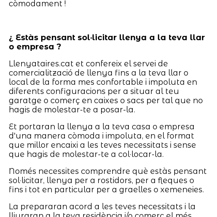
còmodament !
¿ Estàs pensant sol·licitar llenya a la teva llar
o empresa ?
Llenyataires.cat et confereix el servei de
comercialització de llenya fins a la teva llar o
local de la forma mes confortable i impoluta en
diferents configuracions per a situar al teu
garatge o comerç en caixes o sacs per tal que no
hagis de molestar-te a posar-la.
Et portaran la llenya a la teva casa o empresa
d'una manera còmoda i impoluta, en el format
que millor encaixi a les teves necessitats i sense
que hagis de molestar-te a col·locar-la.
Només necessites comprendre què estàs pensant
sol·licitar, llenya per a rostidors, per a fleques o
fins i tot en particular per a graelles o xemeneies.
La prepararan acord a les teves necessitats i la
lliuraran a la teva residència i/o comerç el més