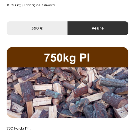
1000 kg (1 tona) de Olivera...
390 €
Veure
750 kg de Pi...