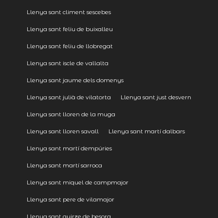
Llenya sant climent sescebes
Llenya sant feliu de buixalleu
Llenya sant feliu de llobregat
Llenya sant iscle de vallalta
Llenya sant jaume dels domenys
Llenya sant julià de vilatorta
Llenya sant just desvern
Llenya sant lloren de la muga
Llenya sant lloren savall
Llenya sant martí dalbars
Llenya sant martí dempúries
Llenya sant martí sarroca
Llenya sant miquel de campmajor
Llenya sant pere de vilamajor
Llenya sant quirze de besora