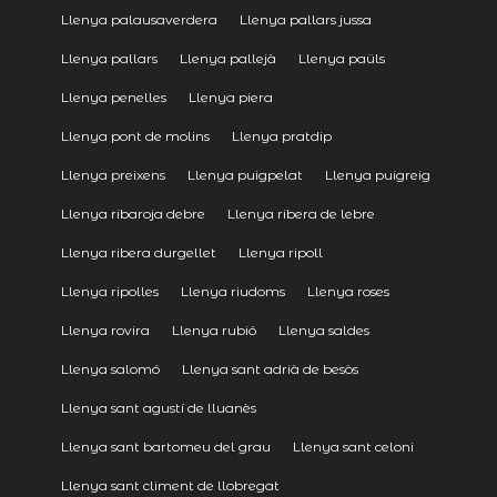
Llenya palausaverdera
Llenya pallars jussa
Llenya pallars
Llenya pallejà
Llenya paüls
Llenya penelles
Llenya piera
Llenya pont de molins
Llenya pratdip
Llenya preixens
Llenya puigpelat
Llenya puigreig
Llenya ribaroja debre
Llenya ribera de lebre
Llenya ribera durgellet
Llenya ripoll
Llenya ripolles
Llenya riudoms
Llenya roses
Llenya rovira
Llenya rubió
Llenya saldes
Llenya salomó
Llenya sant adrià de besòs
Llenya sant agustí de lluanès
Llenya sant bartomeu del grau
Llenya sant celoni
Llenya sant climent de llobregat