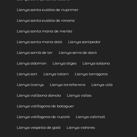
Llenya santa eulàlia de riuprimer
Llenya santa eulàlia de ronana
Llenya santa maria de merlès
Llenya santa maria doló
Llenya santpedor
Llenya sarrià de ter
Llenya serra de daró
Llenya sidamon
Llenya sitges
Llenya solsona
Llenya sort
Llenya talarn
Llenya tarragona
Llenya tivenys
Llenya torrefarrera
Llenya ullà
Llenya vallbona danoia
Llenya valles
Llenya vallfogona de balaguer
Llenya vallfogona de riucorb
Llenya vallmoll
Llenya vespella de gaià
Llenya vidreres