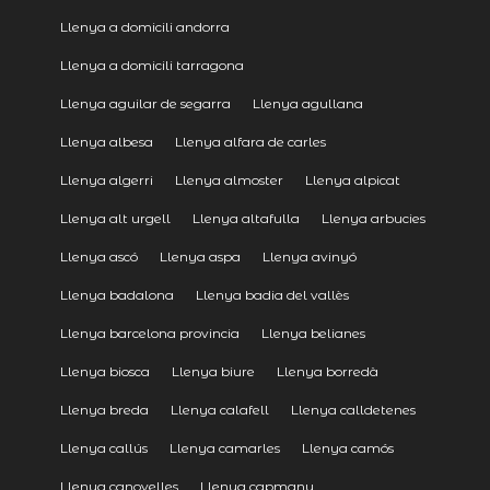
Llenya a domicili andorra
Llenya a domicili tarragona
Llenya aguilar de segarra
Llenya agullana
Llenya albesa
Llenya alfara de carles
Llenya algerri
Llenya almoster
Llenya alpicat
Llenya alt urgell
Llenya altafulla
Llenya arbucies
Llenya ascó
Llenya aspa
Llenya avinyó
Llenya badalona
Llenya badia del vallès
Llenya barcelona provincia
Llenya belianes
Llenya biosca
Llenya biure
Llenya borredà
Llenya breda
Llenya calafell
Llenya calldetenes
Llenya callús
Llenya camarles
Llenya camós
Llenya canovelles
Llenya capmany