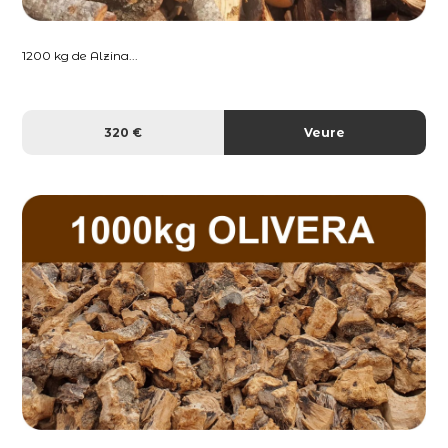
1200 kg de Alzina...
320 €
Veure