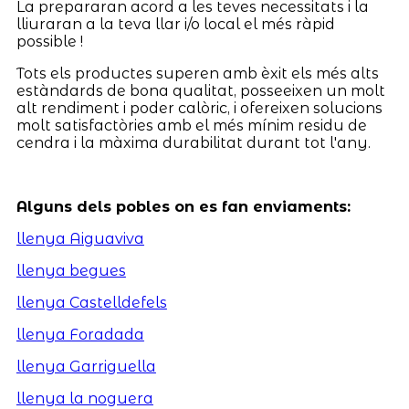
La prepararan acord a les teves necessitats i la
lliuraran a la teva llar i/o local el més ràpid
possible !
Tots els productes superen amb èxit els més alts
estàndards de bona qualitat, posseeixen un molt
alt rendiment i poder calòric, i ofereixen solucions
molt satisfactòries amb el més mínim residu de
cendra i la màxima durabilitat durant tot l'any.
Alguns dels pobles on es fan enviaments:
llenya Aiguaviva
llenya begues
llenya Castelldefels
llenya Foradada
llenya Garriguella
llenya la noguera