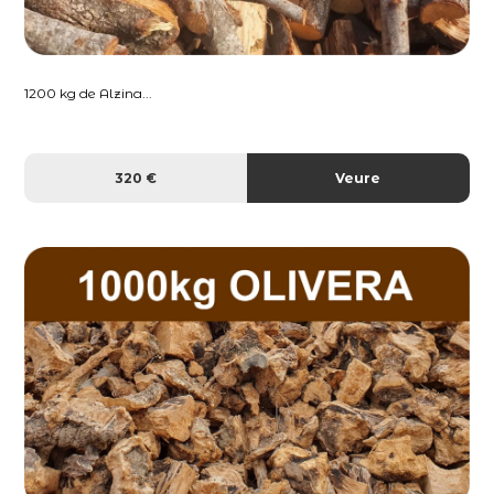
1200 kg de Alzina...
320 €
Veure