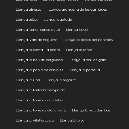
Llenya ginestar
Llenya granyena de les garrigues
Llenya gósol
Llenya igualada
Llenya isona i conca dellà
Llenya isòvol
Llenya ivars de noguera
Llenya la bisbal del penedès
Llenya la coma i la pedra
Llenya la febró
Llenya la nou de berguedà
Llenya la nou de gaià
Llenya la pobla de cérvoles
Llenya la portella
Llenya la riba
Llenya la segarra
Llenya la tallada dempordà
Llenya la torre de cabdella
Llenya la torre de claramunt
Llenya la vall den bas
Llenya la vilella baixa
Llenya lalbiol