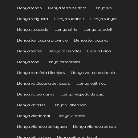
Llenya senan
Llenya serra de daró
Llenya sils
Llenya soriguera
Llenya sudanell
Llenya sunyer
Llenya susqueda
Llenya súria
Llenya taradell
Llenya tarragona provincia
Llenya tarragones
Llenya tarrés
Llenya tavèrnoles
Llenya tiana
Llenya tona
Llenya torrebesses
Llenya torrefeta i florejacs
Llenya vallbona danoia
Llenya vallfogona de riucorb
Llenya vallmoll
Llenya vallromanes
Llenya vespella de gaià
Llenya vidreres
Llenya vilabertran
Llenya viladamat
Llenya vilamòs
Llenya vilanova de laguda
Llenya vilanova de sau
Llenya vilarodona
Llenya vilassar de dalt