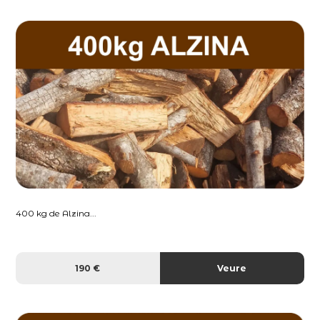
400 kg de Alzina...
190 €
Veure