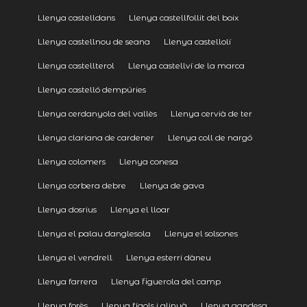
Llenya castelldans
Llenya castellfollit del boix
Llenya castellnou de seana
Llenya castellolí
Llenya castellterol
Llenya castellví de la marca
Llenya castelló dempúries
Llenya cerdanyola del vallès
Llenya cervià de ter
Llenya clariana de cardener
Llenya coll de nargó
Llenya colomers
Llenya conesa
Llenya corbera debre
Llenya de gava
Llenya dosrius
Llenya el lloar
Llenya el palau danglesola
Llenya el solsones
Llenya el vendrell
Llenya esterri dàneu
Llenya farrera
Llenya figuerola del camp
Llenya forès
Llenya fígols i alinyà
Llenya gandesa