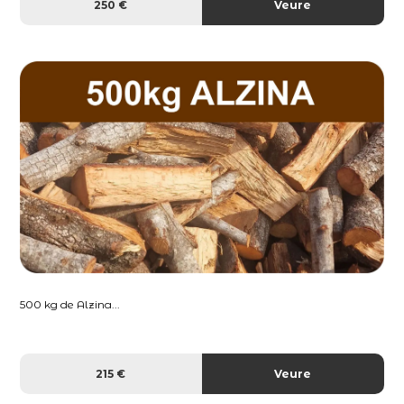
250 €
Veure
500 kg de Alzina...
215 €
Veure