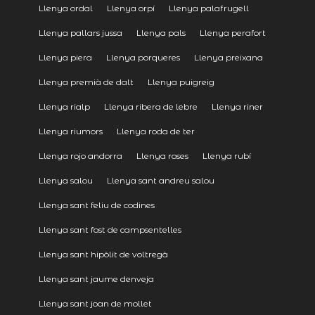
Llenya ordal
Llenya orpí
Llenya palafrugell
Llenya pallars jussa
Llenya pals
Llenya perafort
Llenya piera
Llenya porqueres
Llenya preixana
Llenya premià de dalt
Llenya puigreig
Llenya rialp
Llenya ribera de lebre
Llenya riner
Llenya riumors
Llenya roda de ter
Llenya rojo andorra
Llenya roses
Llenya rubí
Llenya salou
Llenya sant andreu salou
Llenya sant feliu de codines
Llenya sant fost de campsentelles
Llenya sant hipòlit de voltregà
Llenya sant jaume denveja
Llenya sant joan de mollet