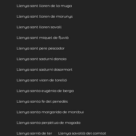
Llenya sant lloren de la muga
Llenya sant lloren de morunys
Llenya sant lloren savall
Llenya sant miquel de fluvià
Llenya sant pere pescador
Llenya sant sadurní danoia
Llenya sant sadurní dosormort
Llenya sant vicen de torelló
Llenya santa eugènia de berga
Llenya santa fe del penedès
Llenya santa margarida de montbui
Llenya santa perpètua de mogoda
Llenya sarrià de ter
Llenya savallà del comtat