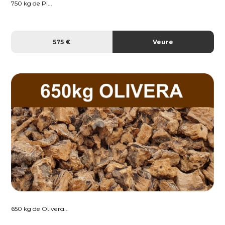
750 kg de Pi...
575 €
Veure
650 kg de Olivera...