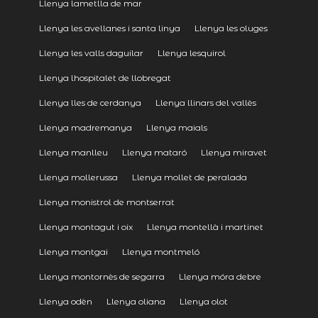
Llenya lametlla de mar
Llenya les avellanes i santa linya
Llenya les oluges
Llenya les valls daguilar
Llenya lesquirol
Llenya lhospitalet de llobregat
Llenya lles de cerdanya
Llenya llinars del vallès
Llenya madremanya
Llenya maials
Llenya manlleu
Llenya mataró
Llenya miravet
Llenya mollerussa
Llenya mollet de peralada
Llenya monistrol de montserrat
Llenya montagut i oix
Llenya montellà i martinet
Llenya montgai
Llenya montmeló
Llenya montornès de segarra
Llenya móra debre
Llenya odèn
Llenya oliana
Llenya olot