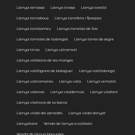
Llenya terrassa
Llenya tivissa
Llenya torelló
Llenya tornabous
Llenya torrefeta i florejacs
Llenya torrelameu
Llenya torrelles de foix
Llenya torrelles de llobregat
Llenya torres de segre
Llenya tírvia
Llenya ultramort
Llenya vallbona de les monges
Llenya vallfogona de balaguer
Llenya vallllobrega
Llenya vallromanes
Llenya valls
Llenya ventalló
Llenya vidreres
Llenya vilademuls
Llenya vilafant
Llenya vilanova de la barca
Llenya vilobí del penedès
Llenya vilobí donyar
Llenyataire
Venda de llenya a collbato
Venda de llenya banyoles