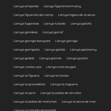
Llenya emporda
Llenya figarómontmany
Llenya figuerola del camp
Llenya fogars de la selva
Llenya fugarolas
Llenya fulleda
Llenya gallifa
Llenya gandesa
Llenya garraf
Llenya garriga banyoles
Llenya garriga
Llenya garrigoles
Llenya gelida
Llenya gisclareny
Llenya godall
Llenya golmés
Llenya gualta
Llenya i carbo ulla
Llenya ivars durgell
Llenya la figuera
Llenya la fuliola
Llenya la granadella
Llenya la noguera
Llenya la pera
Llenya la pobla de cérvoles
Llenya la pobla de mafumet
Llenya la selva de mar
Llenya la tallada dempordà