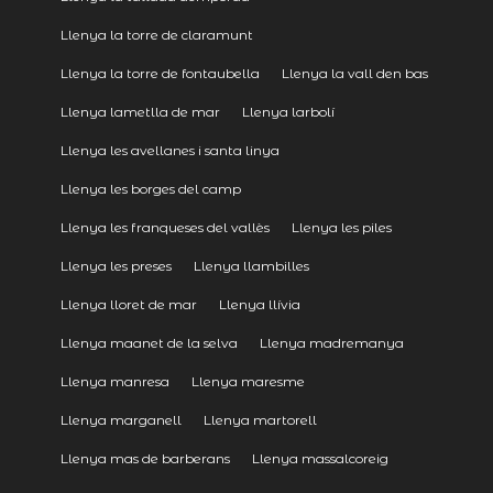
Llenya la torre de claramunt
Llenya la torre de fontaubella
Llenya la vall den bas
Llenya lametlla de mar
Llenya larbolí
Llenya les avellanes i santa linya
Llenya les borges del camp
Llenya les franqueses del vallès
Llenya les piles
Llenya les preses
Llenya llambilles
Llenya lloret de mar
Llenya llívia
Llenya maanet de la selva
Llenya madremanya
Llenya manresa
Llenya maresme
Llenya marganell
Llenya martorell
Llenya mas de barberans
Llenya massalcoreig