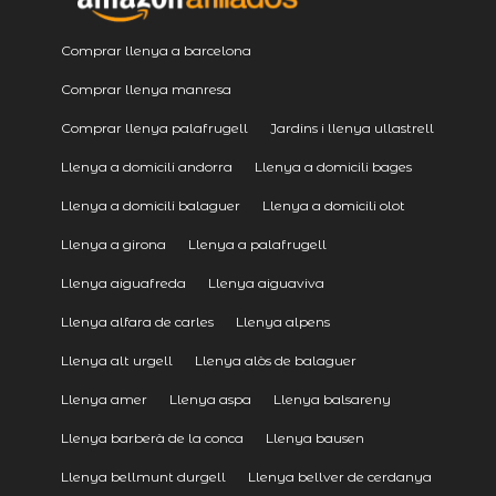
Comprar llenya a barcelona
Comprar llenya manresa
Comprar llenya palafrugell
Jardins i llenya ullastrell
Llenya a domicili andorra
Llenya a domicili bages
Llenya a domicili balaguer
Llenya a domicili olot
Llenya a girona
Llenya a palafrugell
Llenya aiguafreda
Llenya aiguaviva
Llenya alfara de carles
Llenya alpens
Llenya alt urgell
Llenya alòs de balaguer
Llenya amer
Llenya aspa
Llenya balsareny
Llenya barberà de la conca
Llenya bausen
Llenya bellmunt durgell
Llenya bellver de cerdanya