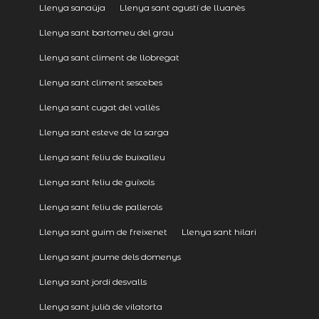
Llenya sanaüja
Llenya sant agustí de lluanès
Llenya sant bartomeu del grau
Llenya sant climent de llobregat
Llenya sant climent sescebes
Llenya sant cugat del vallès
Llenya sant esteve de la sarga
Llenya sant feliu de buixalleu
Llenya sant feliu de guíxols
Llenya sant feliu de pallerols
Llenya sant guim de freixenet
Llenya sant hilari
Llenya sant jaume dels domenys
Llenya sant jordi desvalls
Llenya sant julià de vilatorta