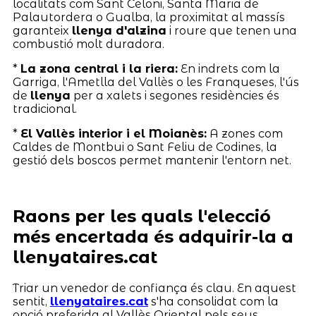
localitats com Sant Celoni, Santa Maria de
Palautordera o Gualba, la proximitat al massís
garanteix
llenya d'alzina
i roure que tenen una
combustió molt duradora.
*
La zona central i la riera:
En indrets com la
Garriga, l'Ametlla del Vallès o les Franqueses, l'ús
de
llenya
per a xalets i segones residències és
tradicional.
*
El Vallès interior i el Moianès:
A zones com
Caldes de Montbui o Sant Feliu de Codines, la
gestió dels boscos permet mantenir l'entorn net.
Raons per les quals l'elecció
més encertada és adquirir-la a
llenyataires.cat
Triar un venedor de confiança és clau. En aquest
sentit,
llenyataires.cat
s'ha consolidat com la
opció preferida al Vallès Oriental pels seus