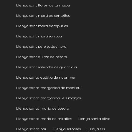
Llenya sant lloren de la muga
Llenya sant martí de centelles
Llenya sant martí dempúries
Llenya sant martí sarroca
Llenya sant pere sallavinera
Llenya sant quirze de besora
Llenya sant salvador de guardiola
Llenya santa eulàlia de riuprimer
Llenya santa margarida de montbui
Llenya santa margarida i els monjos
Llenya santa maria de besora
Llenya santa maria de miralles
Llenya santa oliva
Llenya santa pau
Llenya setcases
Llenya sils