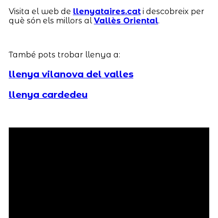
Visita el web de
llenyataires.cat
i descobreix per
què són els millors al
Vallès Oriental
.
També pots trobar llenya a:
llenya vilanova del valles
llenya cardedeu