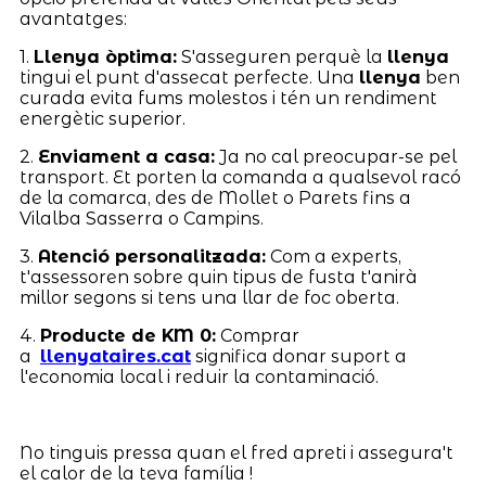
avantatges:
1.
Llenya òptima:
S'asseguren perquè la
llenya
tingui el punt d'assecat perfecte. Una
llenya
ben
curada evita fums molestos i tén un rendiment
energètic superior.
2.
Enviament a casa:
Ja no cal preocupar-se pel
transport. Et porten la comanda a qualsevol racó
de la comarca, des de Mollet o Parets fins a
Vilalba Sasserra o Campins.
3.
Atenció personalitzada:
Com a experts,
t'assessoren sobre quin tipus de fusta t'anirà
millor segons si tens una llar de foc oberta.
4.
Producte de KM 0:
Comprar
a
llenyataires.cat
significa donar suport a
l'economia local i reduir la contaminació.
No tinguis pressa quan el fred apreti i assegura't
el calor de la teva família !