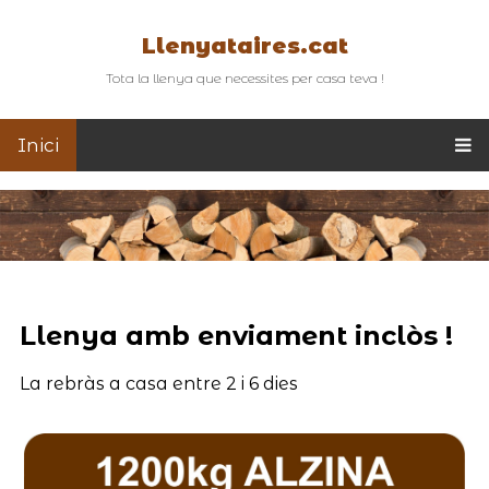
Llenyataires.cat
Tota la llenya que necessites per casa teva !
Inici
Llenya amb enviament inclòs !
La rebràs a casa entre 2 i 6 dies