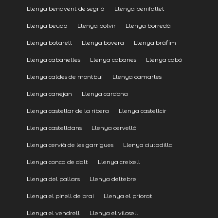
Llenya benavent de segrià
Llenya benifallet
Llenya beuda
Llenya bolvir
Llenya borredà
Llenya botarell
Llenya bovera
Llenya bràfim
Llenya cabanelles
Llenya cabanes
Llenya cabó
Llenya caldes de montbui
Llenya camarles
Llenya canejan
Llenya cardona
Llenya castellar de la ribera
Llenya castellcir
Llenya castelldans
Llenya cervelló
Llenya cervià de les garrigues
Llenya ciutadilla
Llenya conca de dalt
Llenya creixell
Llenya del pallars
Llenya deltebre
Llenya el pinell de brai
Llenya el priorat
Llenya el vendrell
Llenya el vilosell