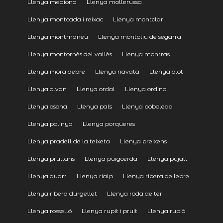
Llenya mediona
Llenya mollerussa
Llenya montcada i reixac
Llenya montclar
Llenya montmaneu
Llenya montoliu de segarra
Llenya montornès del vallès
Llenya montras
Llenya móra debre
Llenya navata
Llenya olot
Llenya olvan
Llenya ordal
Llenya ordino
Llenya osona
Llenya pals
Llenya poboleda
Llenya polinya
Llenya porqueres
Llenya pradell de la teixeta
Llenya preixens
Llenya prullans
Llenya puigcerda
Llenya pujalt
Llenya quart
Llenya rialp
Llenya ribera de lebre
Llenya ribera durgellet
Llenya roda de ter
Llenya rosselló
Llenya rupit i pruit
Llenya rupià