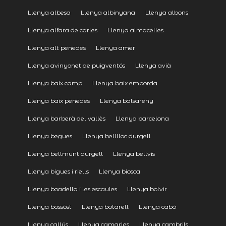
Llenya albesa
Llenya albinyana
Llenya albons
Llenya alfara de carles
Llenya almacelles
Llenya alt penedes
Llenya amer
Llenya avinyonet de puigventós
Llenya avià
Llenya baix camp
Llenya baix emporda
Llenya baix penedes
Llenya balsareny
Llenya barberà del vallès
Llenya barcelona
Llenya begues
Llenya belllloc durgell
Llenya bellmunt durgell
Llenya bellvís
Llenya bigues i riells
Llenya biosca
Llenya boadella i les escaules
Llenya bolvir
Llenya bossòst
Llenya botarell
Llenya cabó
Llenya callús
Llenya camarles
Llenya cambrils