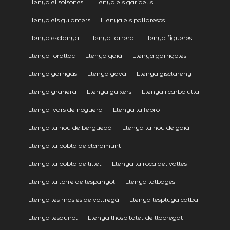
Llenya el solsones
Llenya els garidells
Llenya els guiamets
Llenya els pallaresos
Llenya esclanya
Llenya farrera
Llenya figueres
Llenya forallac
Llenya gaià
Llenya garrigoles
Llenya garrigàs
Llenya gavà
Llenya gisclareny
Llenya granera
Llenya guixers
Llenya i carbo ulla
Llenya ivars de noguera
Llenya la febró
Llenya la nou de berguedà
Llenya la nou de gaià
Llenya la pobla de claramunt
Llenya la pobla de lillet
Llenya la roca del valles
Llenya la torre de lespanyol
Llenya lalbagés
Llenya les masies de voltregà
Llenya lespluga calba
Llenya lesquirol
Llenya lhospitalet de llobregat