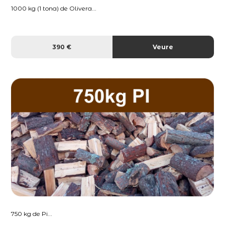
1000 kg (1 tona) de Olivera...
390 €
Veure
750 kg de Pi...