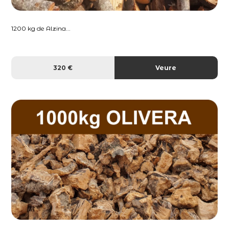
1200 kg de Alzina...
320 €
Veure