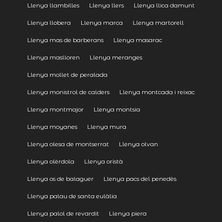
Llenya llambilles
Llenya llers
Llenya llica damunt
Llenya llobera
Llenya marca
Llenya martorell
Llenya mas de barberans
Llenya masarac
Llenya maslloren
Llenya meranges
Llenya mollet de peralada
Llenya monistrol de calders
Llenya montcada i reixac
Llenya montmajor
Llenya montsia
Llenya moyanes
Llenya mura
Llenya olesa de montserrat
Llenya olvan
Llenya olèrdola
Llenya oristà
Llenya os de balaguer
Llenya pacs del penedès
Llenya palau de santa eulàlia
Llenya palol de revardit
Llenya piera