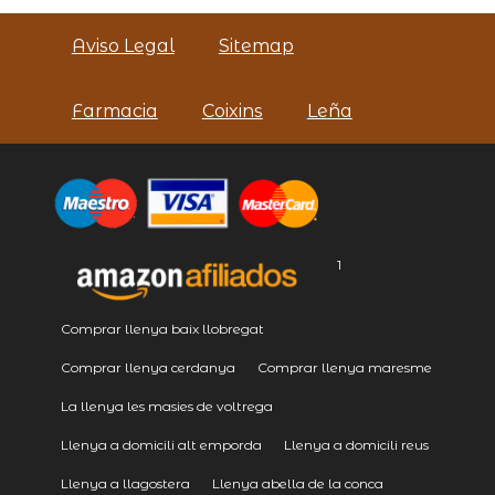
Aviso Legal
Sitemap
Farmacia
Coixins
Leña
1
Comprar llenya baix llobregat
Comprar llenya cerdanya
Comprar llenya maresme
La llenya les masies de voltrega
Llenya a domicili alt emporda
Llenya a domicili reus
Llenya a llagostera
Llenya abella de la conca