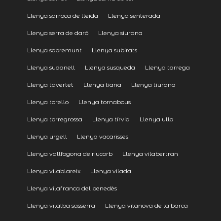
Llenya sarroca de lleida
Llenya senterada
Llenya serra de daró
Llenya siurana
Llenya sobremunt
Llenya subirats
Llenya sudanell
Llenya susqueda
Llenya tarrega
Llenya tavertet
Llenya tiana
Llenya tiurana
Llenya torello
Llenya tornabous
Llenya torregrossa
Llenya tírvia
Llenya ulla
Llenya urgell
Llenya vacarisses
Llenya vallfogona de riucorb
Llenya vilabertran
Llenya vilablareix
Llenya vilada
Llenya vilafranca del penedès
Llenya vilalba sasserra
Llenya vilanova de la barca