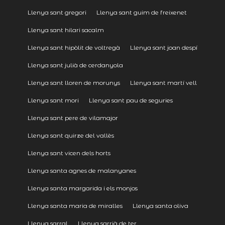
Llenya sant gregori
Llenya sant guim de freixenet
Llenya sant hilari sacalm
Llenya sant hipòlit de voltregà
Llenya sant joan despí
Llenya sant julià de cerdanyola
Llenya sant lloren de morunys
Llenya sant martí vell
Llenya sant mori
Llenya sant pau de seguries
Llenya sant pere de vilamajor
Llenya sant quirze del vallès
Llenya sant vicen dels horts
Llenya santa agnes de malanyanes
Llenya santa margarida i els monjos
Llenya santa maria de miralles
Llenya santa oliva
Llenya sarral
Llenya sarrià de ter