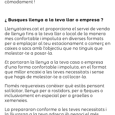
còmodament !
¿ Busques llenya a la teva llar o empresa ?
Llenyataires.cat et proporciona el servei de venda
de llenya fins a la teva llar o local de la manera
mes confortable i impoluta en diverses formats
per a emplaçar al teu estacionament o comerç en
caixes o sacs amb l'objectiu que no tinguis que
molestar-te a posar-la.
Et portaran la llenya a la teva casa o empresa
d'una forma confortable i impoluta, en el format
que millor encaixi a les teves necessitats i sense
que hagis de molestar-te a col·locar-la.
Només requereixes conèixer què estàs pensant
sol·licitar, llenya per a rostidors, per a fleques o
inclusivament en especial per a graelles o
xemeneies.
La prepararan conforme a les teves necessitats i
la lliuraran a la teva adreça i/o negoci el més