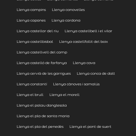
Llenya campins
Llenya canovelles
Llenya capanes
Llenya cardona
Llenya castellar del riu
Llenya castellbell i el vilar
Llenya castellbisbal
Llenya castellfollit del boix
Llenya castellvell del camp
Llenya castelló de farfanya
Llenya cava
Llenya cervià de les garrigues
Llenya conca de dalt
Llenya constantí
Llenya cànoves i samalús
Llenya el brull
Llenya el morell
Llenya el palau danglesola
Llenya el pla de santa maria
Llenya el pla del penedès
Llenya el pont de suert