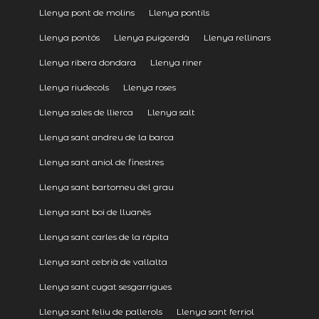
Llenya pont de molins
Llenya pontils
Llenya pontós
Llenya puigcerdà
Llenya rellinars
Llenya ribera dondara
Llenya riner
Llenya riudecols
Llenya roses
Llenya sales de llierca
Llenya salt
Llenya sant andreu de la barca
Llenya sant aniol de finestres
Llenya sant bartomeu del grau
Llenya sant boi de lluanès
Llenya sant carles de la ràpita
Llenya sant cebrià de vallalta
Llenya sant cugat sesgarrigues
Llenya sant feliu de pallerols
Llenya sant ferriol