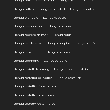
Llenya bellcaire dempordà
Llenya bellmunt durgell
Llenya bellvís
Llenya blancafort
Llenya bonastre
Llenya brunyola
Llenya cabacés
Llenya cabanabona
Llenya cabanes
Llenya cabrera de mar
Llenya calaf
Llenya calldetenes
Llenya campins
Llenya camós
Llenya canet dadri
Llenya capanes
Llenya capmany
Llenya cardona
Llenya castell de lareny
Llenya castellar del riu
Llenya castellar del vallès
Llenya castellcir
Llenya castellfollit de la roca
Llenya castellnou de bages
Llenya castellví de la marca