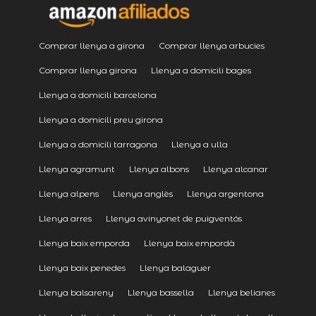
Comprar llenya a girona
Comprar llenya arbucies
Comprar llenya girona
Llenya a domicili bages
Llenya a domicili barcelona
Llenya a domicili preu girona
Llenya a domicili tarragona
Llenya a ulla
Llenya agramunt
Llenya albons
Llenya alcanar
Llenya alpens
Llenya anglès
Llenya argentona
Llenya arres
Llenya avinyonet de puigventós
Llenya baix emporda
Llenya baix empordà
Llenya baix penedes
Llenya balaguer
Llenya balsareny
Llenya bassella
Llenya belianes