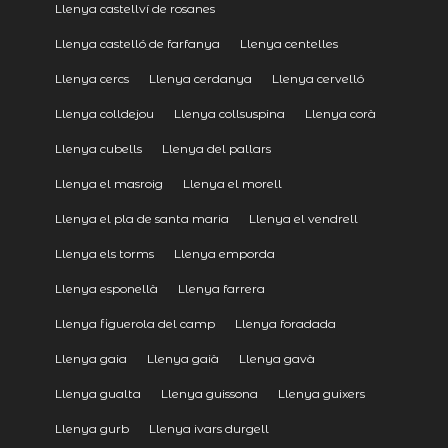
Llenya castellví de rosanes
Llenya castelló de farfanya
Llenya centelles
Llenya cercs
Llenya cerdanya
Llenya cervelló
Llenya colldejou
Llenya collsuspina
Llenya corà
Llenya cubells
Llenya del pallars
Llenya el masroig
Llenya el morell
Llenya el pla de santa maria
Llenya el vendrell
Llenya els torms
Llenya emporda
Llenya esponellà
Llenya farrera
Llenya figuerola del camp
Llenya foradada
Llenya gaia
Llenya gaià
Llenya gavà
Llenya gualta
Llenya guissona
Llenya guixers
Llenya gurb
Llenya ivars durgell