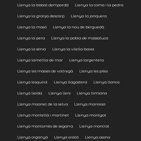
Llenya la bisbal dempordà
Llenya la coma i la pedra
Llenya la granja descarp
Llenya la jonquera
Llenya la masó
Llenya la nou de berguedà
Llenya la pera
Llenya la pobla de massaluca
Llenya la sénia
Llenya la vilella baixa
Llenya lametlla de mar
Llenya largentera
Llenya les masies de voltregà
Llenya les piles
Llenya lesquirol
Llenya llagostera
Llenya llanca
Llenya lleida
Llenya llers
Llenya llimiana
Llenya maanet de la selva
Llenya manresa
Llenya montellà i martinet
Llenya montgat
Llenya montornès de segarra
Llenya montral
Llenya organyà
Llenya oristà
Llenya osona