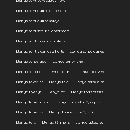
Llenya sant pere sallavinera
Llenya sant quirze de besora
Llenya sant quirze safaja
Llenya sant sadurní dosormort
Llenya sant vicen de castellet
Llenya sant vicen dels horts
Llenya santa agnes
Llenya senterada
Llenya sentmenat
Llenya solsona
Llenya talarn
Llenya talavera
Llenya tavertet
Llenya teià
Llenya terra alta
Llenya tivenys
Llenya tor
Llenya torrebesses
Llenya torrefarrera
Llenya torrefeta i florejacs
Llenya torrelles
Llenya torroella de fluvià
Llenya torà
Llenya térmens
Llenya ullastret