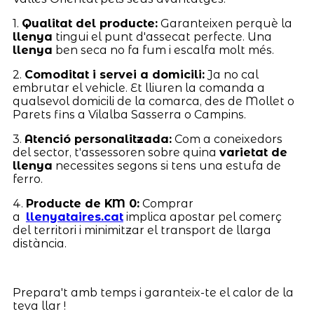
1.
Qualitat del producte:
Garanteixen perquè la
llenya
tingui el punt d'assecat perfecte. Una
llenya
ben seca no fa fum i escalfa molt més.
2.
Comoditat i servei a domicili:
Ja no cal
embrutar el vehicle. Et lliuren la comanda a
qualsevol domicili de la comarca, des de Mollet o
Parets fins a Vilalba Sasserra o Campins.
3.
Atenció personalitzada:
Com a coneixedors
del sector, t'assessoren sobre quina
varietat de
llenya
necessites segons si tens una estufa de
ferro.
4.
Producte de KM 0:
Comprar
a
llenyataires.cat
implica apostar pel comerç
del territori i minimitzar el transport de llarga
distància.
Prepara't amb temps i garanteix-te el calor de la
teva llar !