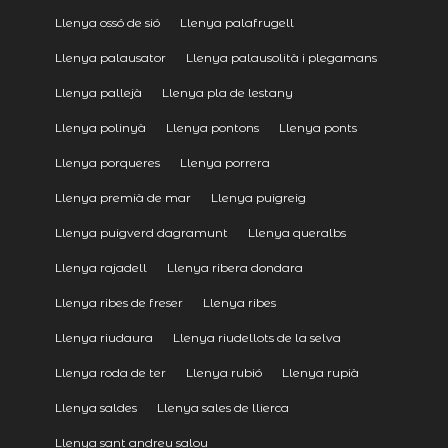
Llenya ossó de sió
Llenya palafrugell
Llenya palausator
Llenya palausolità i plegamans
Llenya pallejà
Llenya pla de lestany
Llenya polinyà
Llenya pontons
Llenya ponts
Llenya porqueres
Llenya porrera
Llenya premià de mar
Llenya puigreig
Llenya puigverd dagramunt
Llenya queralbs
Llenya rajadell
Llenya ribera dondara
Llenya ribes de freser
Llenya ribes
Llenya riudaura
Llenya riudellots de la selva
Llenya roda de ter
Llenya rubió
Llenya rupià
Llenya saldes
Llenya sales de llierca
Llenya sant andreu salou