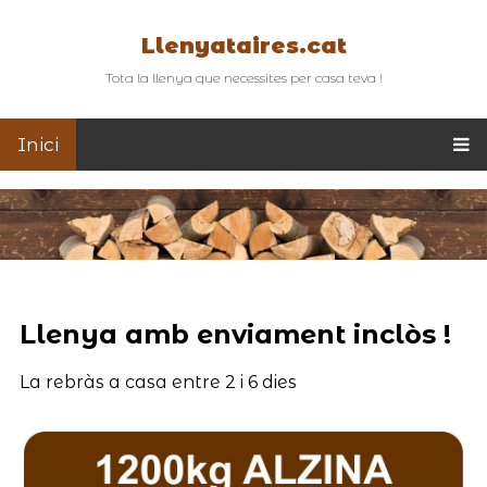
Llenyataires.cat
Tota la llenya que necessites per casa teva !
Inici
Llenya amb enviament inclòs !
La rebràs a casa entre 2 i 6 dies