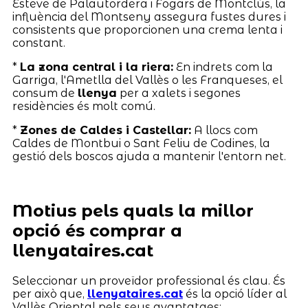
Esteve de Palautordera i Fogars de Montclús, la
influència del Montseny assegura fustes dures i
consistents que proporcionen una crema lenta i
constant.
*
La zona central i la riera:
En indrets com la
Garriga, l'Ametlla del Vallès o les Franqueses, el
consum de
llenya
per a xalets i segones
residències és molt comú.
*
Zones de Caldes i Castellar:
A llocs com
Caldes de Montbui o Sant Feliu de Codines, la
gestió dels boscos ajuda a mantenir l'entorn net.
Motius pels quals la millor
opció és comprar a
llenyataires.cat
Seleccionar un proveïdor professional és clau. És
per això que,
llenyataires.cat
és la opció líder al
Vallès Oriental pels seus avantatges: