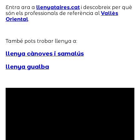
Entra ara a
llenyataires.cat
i descobreix per què
són els professionals de referència al
Vallès
Oriental
.
També pots trobar llenya a:
llenya cànoves i samalús
llenya gualba