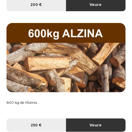
200 €
Veure
600 kg de Alzina...
250 €
Veure