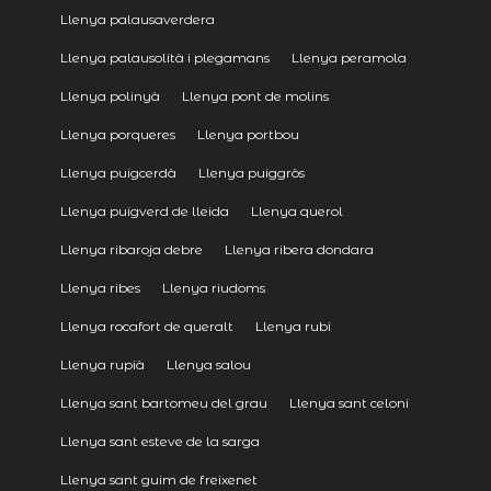
Llenya palausaverdera
Llenya palausolità i plegamans
Llenya peramola
Llenya polinyà
Llenya pont de molins
Llenya porqueres
Llenya portbou
Llenya puigcerdà
Llenya puiggròs
Llenya puigverd de lleida
Llenya querol
Llenya ribaroja debre
Llenya ribera dondara
Llenya ribes
Llenya riudoms
Llenya rocafort de queralt
Llenya rubi
Llenya rupià
Llenya salou
Llenya sant bartomeu del grau
Llenya sant celoni
Llenya sant esteve de la sarga
Llenya sant guim de freixenet