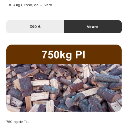
1000 kg (1 tona) de Olivera...
390 €
Veure
750 kg de Pi...