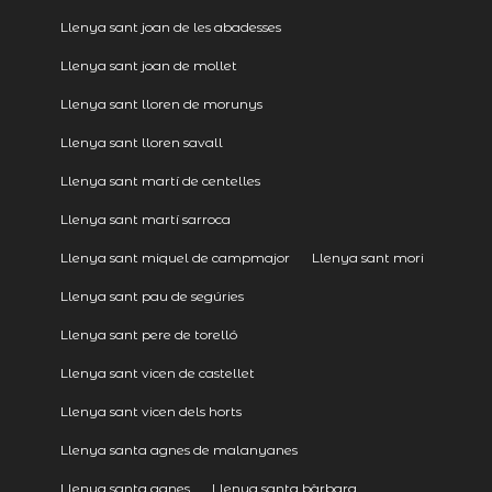
Llenya sant joan de les abadesses
Llenya sant joan de mollet
Llenya sant lloren de morunys
Llenya sant lloren savall
Llenya sant martí de centelles
Llenya sant martí sarroca
Llenya sant miquel de campmajor
Llenya sant mori
Llenya sant pau de segúries
Llenya sant pere de torelló
Llenya sant vicen de castellet
Llenya sant vicen dels horts
Llenya santa agnes de malanyanes
Llenya santa agnes
Llenya santa bàrbara