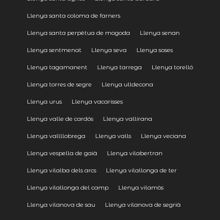
Llenya santa coloma de farners
Llenya santa perpètua de mogoda
Llenya senan
Llenya sentmenat
Llenya seva
Llenya soses
Llenya tagamanent
Llenya tarrega
Llenya torelló
Llenya torres de segre
Llenya ulldecona
Llenya urus
Llenya vacarisses
Llenya valle de cardós
Llenya vallirana
Llenya vallllobrega
Llenya valls
Llenya veciana
Llenya vespella de gaià
Llenya vilabertran
Llenya vilalba dels arcs
Llenya vilallonga de ter
Llenya vilallonga del camp
Llenya vilamòs
Llenya vilanova de sau
Llenya vilanova de segrià