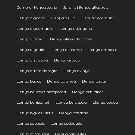
Comprar llenya osona
Jardins i llenya ullastrell
Llenya a girona
Llenya a ulla
Llenya agramunt
Llenya aiguamúrcia
Llenya albinyana
Llenya aldover
Llenya alfara de carles
Llenya alguaire
Llenya alt camp
Llenya amposta
Llenya anglesola
Llenya arbeca
Llenya artesa de segre
Llenya avinyó
Llenya bages
Llenya balenyà
Llenya begur
Llenya bellcaire dempordà
Llenya benifallet
Llenya benissanet
Llenya bergueda
Llenya beuda
Llenya bigues i riells
Llenya bonastre
Llenya cabacés
Llenya cadaqués
Llenya cantallops
Llenya canyelles