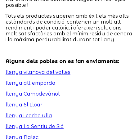
possible !
Tots els productes superen amb èxit els més alts
estàndards de condició, contenen un molt alt
rendiment i poder calòric, i ofereixen solucions
molt satisfactòries amb el mínim residu de cendra
i la màxima perdurabilitat durant tot l'any.
Alguns dels pobles on es fan enviaments:
llenya vilanova del valles
llenya alt emporda
llenya Campdevànol
llenya El Lloar
llenya i carbo ulla
llenya La Sentiu de Sió
llenya Nalec