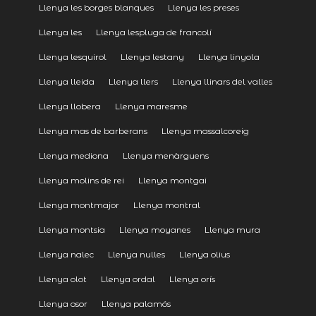
Llenya les borges blanques
Llenya les preses
Llenya les
Llenya lespluga de francolí
Llenya lesquirol
Llenya lestany
Llenya linyola
Llenya lleida
Llenya llers
Llenya llinars del valles
Llenya llobera
Llenya maresme
Llenya mas de barberans
Llenya massalcoreig
Llenya mediona
Llenya menàrguens
Llenya molins de rei
Llenya montgai
Llenya montmajor
Llenya montral
Llenya montsia
Llenya moyanes
Llenya mura
Llenya nalec
Llenya nulles
Llenya olius
Llenya olot
Llenya ordal
Llenya orís
Llenya osor
Llenya palamós