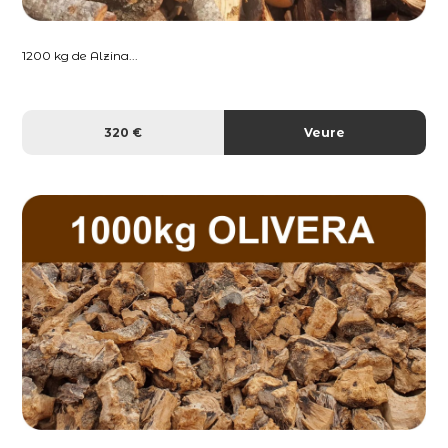
1200 kg de Alzina...
320 €
Veure