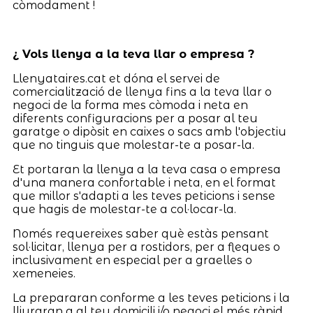
còmodament !
¿ Vols llenya a la teva llar o empresa ?
Llenyataires.cat et dóna el servei de
comercialització de llenya fins a la teva llar o
negoci de la forma mes còmoda i neta en
diferents configuracions per a posar al teu
garatge o dipòsit en caixes o sacs amb l'objectiu
que no tinguis que molestar-te a posar-la.
Et portaran la llenya a la teva casa o empresa
d'una manera confortable i neta, en el format
que millor s'adapti a les teves peticions i sense
que hagis de molestar-te a col·locar-la.
Només requereixes saber què estàs pensant
sol·licitar, llenya per a rostidors, per a fleques o
inclusivament en especial per a graelles o
xemeneies.
La prepararan conforme a les teves peticions i la
lliuraran a al teu domicili i/o negoci el més ràpid