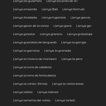
Llenya els guiamets
Llenya els prats de rei
Llenya emporda
Llenya flaà
Llenya fontrubí
Llenya foradada
Llenya fugarolas
Llenya garcía
Llenya gavet de la conca
Llenya gavà
Llenya ger
Llenya ginestar
Llenya granera
Llenya gratallops
Llenya guardiola de berguedà
Llenya la garriga
Llenya la garrotxa
Llenya la granada
Llenya la morera de montsant
Llenya la pera
Llenya la torre de cabdella
Llenya la torre de fontaubella
Llenya la vansa i fórnols
Llenya la vilella baixa
Llenya lalbiol
Llenya laleixar
Llenya lametlla del valles
Llenya larbolí