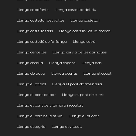
Llenya capafonts
Llenya castellar del riu
Llenya castellar del valles
Llenya castellcir
Llenya castelldefels
Llenya castellví de la marca
Llenya castelló de farfanya
Llenya celrà
Llenya centelles
Llenya cervià de les garrigues
Llenya cistella
Llenya copons
Llenya das
Llenya de gava
Llenya dosrius
Llenya el cogul
Llenya el papiol
Llenya el pont darmentera
Llenya el pont de bar
Llenya el pont de suert
Llenya el pont de vilomara i rocafort
Llenya el port de la selva
Llenya el priorat
Llenya el segria
Llenya el vilosell