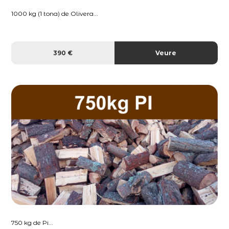
1000 kg (1 tona) de Olivera...
390 €
Veure
750 kg de Pi...