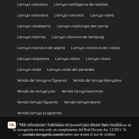
Llenya vallclara
Llenya vallfogona de ripollès
Llenya vallirana
Llenya vallmoll
Llenya vidrà
Llenya viladasens
Llenya vilallonga del camp
Llenya vilamòs
Llenya vilanova de bellpuig
Llenya vilanova de segrià
Llenya vilanova del valles
Llenya vilaplana
Llenya vilaro
Llenya vilaur
Llenya vilobi
Llenya vilobí del penedès
Venda de llenya a figueres
Venda de llenya banyoles
Venda de llenya juia
Venda llenya bonmati
Venda llenya figueres
Venda llenya osona
Venda llenya puigcerda
Venta de llenya a palafrugell
Venta de llenya bordils
OK
|
Más información
| Solicitamos su permiso para obtener datos estadísticos de
su navegación en esta web, en cumplimiento del Real Decreto-ley 13/2012. Si
Venta de llenya hostalric
continúa navegando consideramos que acepta el uso de cookies.