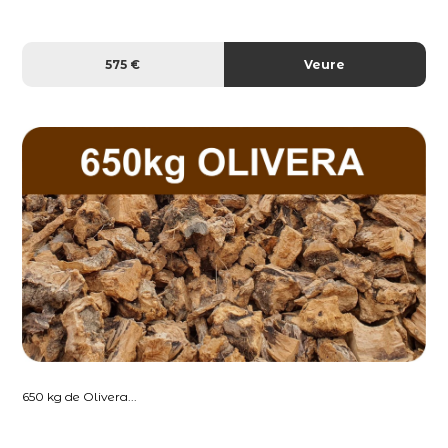
575 €
Veure
650 kg de Olivera...