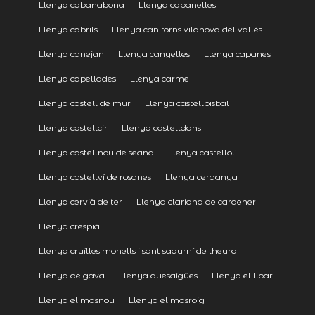
Llenya cabanabona
Llenya cabanelles
Llenya cabrils
Llenya can forns vilanova del vallès
Llenya canejan
Llenya canyelles
Llenya capanes
Llenya capellades
Llenya carme
Llenya castell de mur
Llenya castellbisbal
Llenya castellcir
Llenya castelldans
Llenya castellnou de seana
Llenya castellolí
Llenya castellví de rosanes
Llenya cerdanya
Llenya cervià de ter
Llenya clariana de cardener
Llenya crespià
Llenya cruïlles monells i sant sadurní de lheura
Llenya de gava
Llenya duesaigües
Llenya el lloar
Llenya el masnou
Llenya el masroig