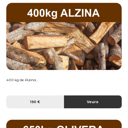
400 kg de Alzina...
190 €
Veure