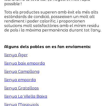
possible !
Tots els productes superen amb èxit els més alts
estàndards de condició, posseeixen un molt alt
rendiment i poder calorífic, i proporcionen
solucions molt satisfactòries amb el mínim residu
de pols i la màxima permanència durant tot l'any.
Alguns dels pobles on es fan enviaments:
llenya Àger
llenya baix emporda
llenya Campllong
llenya emporda
llenya Gratallops
llenya La Vilella Baixa
llenya Maspujols