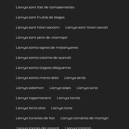
Llenya sant fost de campsentelles
Llenya sant fruitós de bages
Llenya sant hilari sacalm
Llenya sant lloren savall
Llenya sant pere de vilamajor
Llenya santa agnes de malanyanes
Llenya santa coloma de queralt
Llenya santa llogaia dàlguema
Llenya santa maria doló
Llenya seròs
Llenya sidamon
Llenya soses
Llenya súria
Llenya tagamanent
Llenya tarrés
Llenya terra alta
Llenya tona
Llenya torrelles de foix
Llenya torroella de montgrí
Llenya torroja del priorat
Llenya tortellà