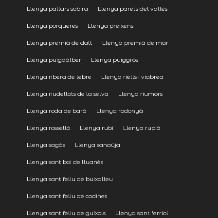
Llenya pallars sobira
Llenya parets del vallès
Llenya porqueres
Llenya preixens
Llenya premià de dalt
Llenya premià de mar
Llenya puigdàlber
Llenya puiggròs
Llenya ribera de lebre
Llenya riells i viabrea
Llenya riudellots de la selva
Llenya riumors
Llenya roda de barà
Llenya rodonyà
Llenya rosselló
Llenya rubí
Llenya rupià
Llenya sagàs
Llenya sanaüja
Llenya sant boi de lluanès
Llenya sant feliu de buixalleu
Llenya sant feliu de codines
Llenya sant feliu de guíxols
Llenya sant ferriol