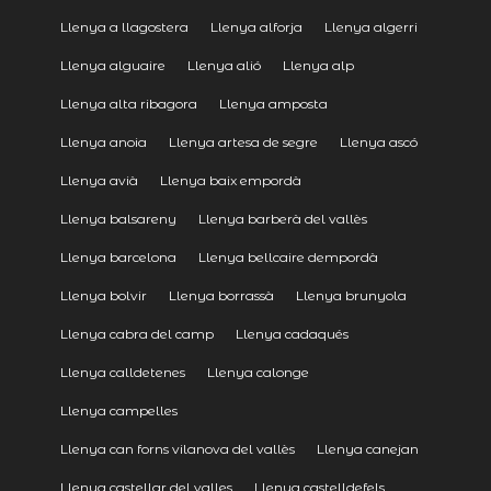
Llenya a llagostera
Llenya alforja
Llenya algerri
Llenya alguaire
Llenya alió
Llenya alp
Llenya alta ribagora
Llenya amposta
Llenya anoia
Llenya artesa de segre
Llenya ascó
Llenya avià
Llenya baix empordà
Llenya balsareny
Llenya barberà del vallès
Llenya barcelona
Llenya bellcaire dempordà
Llenya bolvir
Llenya borrassà
Llenya brunyola
Llenya cabra del camp
Llenya cadaqués
Llenya calldetenes
Llenya calonge
Llenya campelles
Llenya can forns vilanova del vallès
Llenya canejan
Llenya castellar del valles
Llenya castelldefels