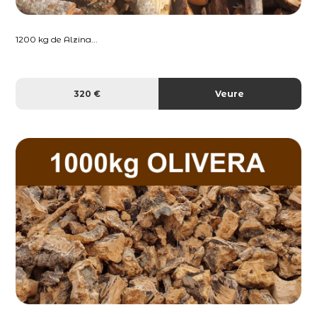
1200 kg de Alzina...
320 €
Veure