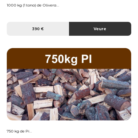
1000 kg (1 tona) de Olivera...
390 €
Veure
750 kg de Pi...