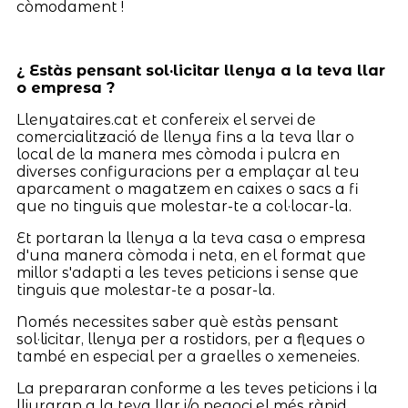
còmodament !
¿ Estàs pensant sol·licitar llenya a la teva llar
o empresa ?
Llenyataires.cat et confereix el servei de
comercialització de llenya fins a la teva llar o
local de la manera mes còmoda i pulcra en
diverses configuracions per a emplaçar al teu
aparcament o magatzem en caixes o sacs a fi
que no tinguis que molestar-te a col·locar-la.
Et portaran la llenya a la teva casa o empresa
d'una manera còmoda i neta, en el format que
millor s'adapti a les teves peticions i sense que
tinguis que molestar-te a posar-la.
Només necessites saber què estàs pensant
sol·licitar, llenya per a rostidors, per a fleques o
també en especial per a graelles o xemeneies.
La prepararan conforme a les teves peticions i la
lliuraran a la teva llar i/o negoci el més ràpid