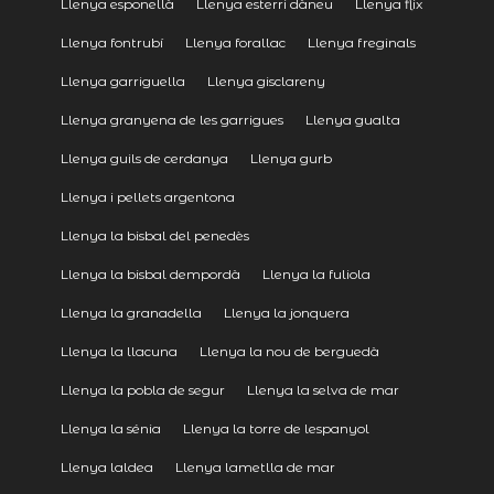
Llenya esponellà
Llenya esterri dàneu
Llenya flix
Llenya fontrubí
Llenya forallac
Llenya freginals
Llenya garriguella
Llenya gisclareny
Llenya granyena de les garrigues
Llenya gualta
Llenya guils de cerdanya
Llenya gurb
Llenya i pellets argentona
Llenya la bisbal del penedès
Llenya la bisbal dempordà
Llenya la fuliola
Llenya la granadella
Llenya la jonquera
Llenya la llacuna
Llenya la nou de berguedà
Llenya la pobla de segur
Llenya la selva de mar
Llenya la sénia
Llenya la torre de lespanyol
Llenya laldea
Llenya lametlla de mar