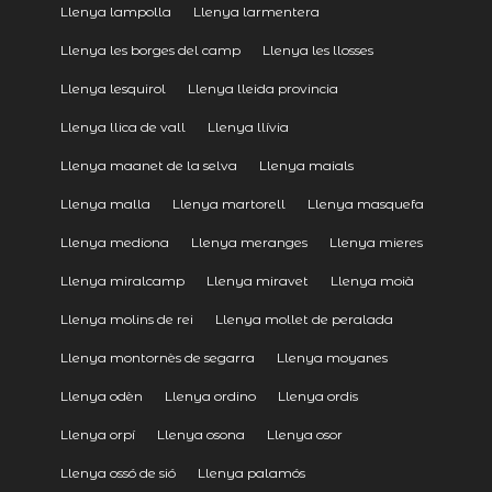
Llenya lampolla
Llenya larmentera
Llenya les borges del camp
Llenya les llosses
Llenya lesquirol
Llenya lleida provincia
Llenya llica de vall
Llenya llívia
Llenya maanet de la selva
Llenya maials
Llenya malla
Llenya martorell
Llenya masquefa
Llenya mediona
Llenya meranges
Llenya mieres
Llenya miralcamp
Llenya miravet
Llenya moià
Llenya molins de rei
Llenya mollet de peralada
Llenya montornès de segarra
Llenya moyanes
Llenya odèn
Llenya ordino
Llenya ordis
Llenya orpí
Llenya osona
Llenya osor
Llenya ossó de sió
Llenya palamós