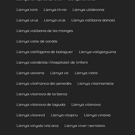
Llenya torà
Llenya tírvia
Llenya ulldecona
Llenya urus
Llenya urús
Llenya vallbona danoia
Llenya vallbona de les monges
Llenya valle de cardós
Llenya vallfogona de balaguer
Llenya vallgorguina
Llenya vandellòs i lhospitalet de linfant
Llenya veciana
Llenya vic
Llenya vidrà
Llenya vilafranca del penedès
Llenya vilamaniscle
Llenya vilanova de la barca
Llenya vilanova de laguda
Llenya vilanova
Llenya vilaverd
Llenya vilopriu
Llenya vinaixa
Llenya vinyols i els arcs
Llenya viver i serrateix