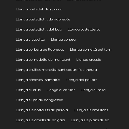
Llenya castellet i la gornal
Llenya castellfollit de riubregós
Llenya castellfollit del boix
Llenya castellterol
Llenya ciutadilla
Llenya conesa
Llenya corbera de llobregat
Llenya cornellà del terri
Llenya cornudella de montsant
Llenya crespià
Llenya cruïlles monells i sant sadurní de lheura
Llenya cànoves i samalús
Llenya del pallars
Llenya el bruc
Llenya el catllar
Llenya el milà
Llenya el palau danglesola
Llenya els hostalets de pierola
Llenya els omellons
Llenya els omells de na gaia
Llenya els plans de sió